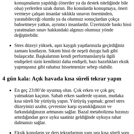
konuşmaların yapıldığı (öneriler ya da destek niteliğinde bile
olsa) yerlerden uzak durun. Bu konularda konuşmaya, öneri
vermeye çalışan insanlar sıklıkla sınavın öneminden,
yaratabileceği olumlu ya da olumsuz sonuçlardan çokça
bahsetmeye yatkın, ayrıntıcı insanlardır. Üzerinizde baskı hissi
yaratmaları sınav hakkındaki algınızı olumsuz yönde
değiştirebilir.
Stres düzeyi yüksek, aşırı kaygılı yaşıtlarınızla geçirdiğiniz
zamanı kısıtlayın. Sıkıntı hissi de neşeli duygu hali gibi
bulaşıcıdır. Başkalarının kendi performanslarıyla ilgili
endişeleri sizin kendinizi daha endişeli, bazı hazırlıkları eksik
yapmışsınız gibi rahatsız hissetmenize sebep olabilir.
4 gün kala: Açık havada kısa süreli tekrar yapın
En geç 23:00’de uyumuş olun. Çok erken ve çok geç
yatmaktan kaçının. Sabah erken saatlerde uyanın, mutlaka
kısa süreli bir yürüyüş yapın. Yürüyüş yapmak; genel stres
düzeyinizi azaltır, çevrenize karşı uyanıklığınızın ve
farkındalığınızın artmasını sağlar. Bazal metabolizma hızınızı
artırdığından gece uyku saatiniz geldiğinde uykuya rahat
dalmanızı sağlar.
Eksik konuların ve ders tekrarlarının yanı sıra kısa süreli soru