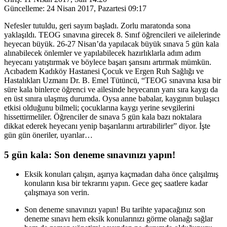
Güncelleme:
24 Nisan 2017, Pazartesi 09:17
Nefesler tutuldu, geri sayım başladı. Zorlu maratonda sona
yaklaşıldı. TEOG sınavına girecek 8. Sınıf öğrencileri ve ailelerinde
heyecan büyük. 26-27 Nisan’da yapılacak büyük sınava 5 gün kala
alınabilecek önlemler ve yapılabilecek hazırlıklarla adım adım
heyecanı yatıştırmak ve böylece başarı şansını artırmak mümkün.
Acıbadem Kadıköy Hastanesi Çocuk ve Ergen Ruh Sağlığı ve
Hastalıkları Uzmanı Dr. B. Emel Tütüncü, “TEOG sınavına kısa bir
süre kala binlerce öğrenci ve ailesinde heyecanın yanı sıra kaygı da
en üst sınıra ulaşmış durumda. Oysa anne babalar, kaygının bulaşıcı
etkisi olduğunu bilmeli; çocuklarına kaygı yerine sevgilerini
hissettirmeliler. Öğrenciler de sınava 5 gün kala bazı noktalara
dikkat ederek heyecanı yenip başarılarını artırabilirler” diyor. İşte
gün gün öneriler, uyarılar…
5 gün kala: Son deneme sınavınızı yapın!
Eksik konuları çalışın, aşırıya kaçmadan daha önce çalışılmış
konuların kısa bir tekrarını yapın. Gece geç saatlere kadar
çalışmaya son verin.
Son deneme sınavınızı yapın! Bu tarihte yapacağınız son
deneme sınavı hem eksik konularınızı görme olanağı sağlar