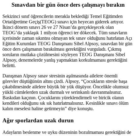
Sınavdan bir gün önce ders çalışmayı bırakın
Sekizinci sınıf öğrencilerin merakla beklediği Temel Eğitimden
Ortaöğretime Geçiş(TEOG) sınavı için heyecan giderek artıyor.
İkinci dönem sınavı 26 ve 27 Nisan’da gerçekleşecek olan
TEOG’da yaklaşık 1 milyon öğrenci ter dökecek. Tüm sınavların
içerisinde zaman sıkıntısı olmayan tek sınav olduğunu hatırlatan Açı
Eğitim Kurumları TEOG Danışmanı Sibel Alpsoy, sınavdan bir gün
önce ders çalışmanın bırakılması gerektiğini vurguladı. Çıkmış
soruların mutlaka çözülmesini söyleyen TEOG Danışmanı Sibel
Alpsoy, denemelerde yanlış yapmaktan korkulmaması gerektiğini
belirtti.
Danışman Alpsoy sınav stresinin aşılmasında ailelere önemli
görevler düştüğünün altını çizdi. Alpsoy, “Çocukların stresle başa
çıkabilmesinde ailelere büyük bir yük düşüyor. Öncelikle olumsuz
yüklü cümlelerden uzak durmalı ve serinkanlı davranmalısınız.
Baskıdan kaçının. Çocuklarını yüreklendirmeli ve biricik olanın
kendileri olduğunu sık sık hatırlatmalısınız. Kesinlikle sınavı ölüm
kalım meselesi haline getirmeyin” diye konuştu.
Ağır sporlardan uzak durun
Adayların beslenme ve uyku düzeninin bozulmaması gerektiğini de