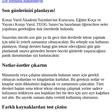
Zor sorularla inatlaşmayın
Son günlerinizi planlayın!
Koray Varol Akademi Yayınları'nın Kurucusu, Eğitim Koçu ve
Yayıncı Koray Varol, TEOG Sınavı’na hazırlanan öğrencilere neler
yapılması gerektiğine dair önerilerde bulundu.
Sınavdan önceki son gün ya da gece tüm derslerde tekrar yapmak
için tabii ki yeterli zamanınız olmayacaktır. Bu sebeple son haftanızı
planlayın. Hangi dersleri hangi gün tekrar edeceğinizi gün gün
planlamak sınava girmeden hemen önceki günlerde yaşayacağınız
panik durumundan sizi kurtaracaktır.
Notlar-özetler çıkartın
Masanızda veya çalışma alanınızda bulunan sınav için gerekli
olmayan notlardan ve kitaplardan kurtulun. Bu gereksiz notlar ve
kitaplar sizin dikkatinizi dağıtacak ve zamanınızı çalacaktır. Tüm
dersleri baştan sona tekrar tekrar okuyup çalışmak yerine sadece
hafızanızı tetikleyen ana başlıkları her bir ders için ayrı ayrı kağıtlara
not alın. Bu sayede zamanı daha verimli kullanmış olursunuz.
Farklı kaynaklardan test çözün