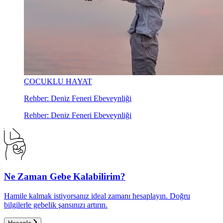
ÇOCUKLU HAYAT
Rehber: Deniz Feneri Ebeveynliği
Rehber: Deniz Feneri Ebeveynliği
Ne Zaman Gebe Kalabilirim?
Hamile kalmak istiyorsanız ideal zamanı hesaplayın. Doğru
bilgilerle gebelik şansınızı artırın.