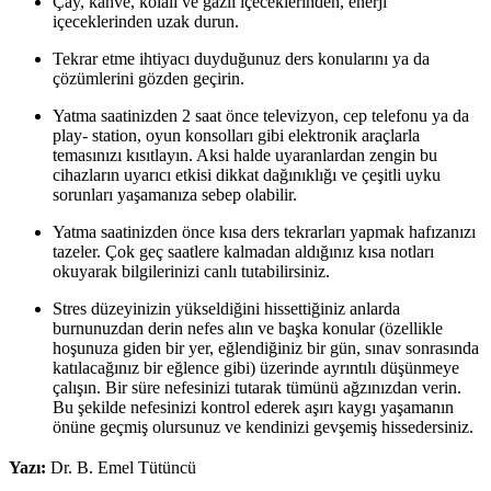
Çay, kahve, kolalı ve gazlı içeceklerinden, enerji
içeceklerinden uzak durun.
Tekrar etme ihtiyacı duyduğunuz ders konularını ya da
çözümlerini gözden geçirin.
Yatma saatinizden 2 saat önce televizyon, cep telefonu ya da
play- station, oyun konsolları gibi elektronik araçlarla
temasınızı kısıtlayın. Aksi halde uyaranlardan zengin bu
cihazların uyarıcı etkisi dikkat dağınıklığı ve çeşitli uyku
sorunları yaşamanıza sebep olabilir.
Yatma saatinizden önce kısa ders tekrarları yapmak hafızanızı
tazeler. Çok geç saatlere kalmadan aldığınız kısa notları
okuyarak bilgilerinizi canlı tutabilirsiniz.
Stres düzeyinizin yükseldiğini hissettiğiniz anlarda
burnunuzdan derin nefes alın ve başka konular (özellikle
hoşunuza giden bir yer, eğlendiğiniz bir gün, sınav sonrasında
katılacağınız bir eğlence gibi) üzerinde ayrıntılı düşünmeye
çalışın. Bir süre nefesinizi tutarak tümünü ağzınızdan verin.
Bu şekilde nefesinizi kontrol ederek aşırı kaygı yaşamanın
önüne geçmiş olursunuz ve kendinizi gevşemiş hissedersiniz.
Yazı:
Dr. B. Emel Tütüncü