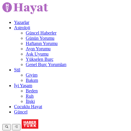
Yazarlar
Astroloji
Güncel Haberler
Günün Yorumu
Haftanın Yorumu
Ayın Yorumu
Aşk Uyumu
Yükselen Burç
Genel Burç Yorumları
Stil
Giyim
Bakım
İyi Yaşam
Beden
Ruh
İlişki
Çocuklu Hayat
Güncel