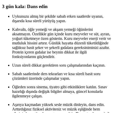
3 gün kala: Dans edin
Uykunuzu almış bir şekilde sabah erken saatlerde uyanın,
dışarıda kısa süreli yürüyüş yapın.
Kahvaltı, öğle yemeği ve akşam yemeği öğünlerini
aksatmayın. Özellikle gün içinde kuru meyveler ve süt, ayran,
yoğurt tüketmeye özen gösterin. Kuru meyveler enerji verir ve
mutluluk hissini artırır. Günlük hayatta düzenli tüketildiğinde
sağlıksız basit şeker ve şekerli gıdalara gereksiniminizi azaltır.
Protein içeren gıdalar ise beynin dikkat ile ilgili
fonksiyonlarını güçlendirir.
Uzun süreli dikkat gerektiren soru çalışmalarından kaçının.
Sabah saatlerinde ders tekrarları ve kısa süreli basit soru
çözümleri üzerinde çalışmalar yapın.
Öğleden sonra sinema, tiyatro gibi etkinliklere katılın. Sınav
hazırlığı dışında değişik bilgiler almaya, güncel konularla
ilgilenmeye çalışın.
Aşırıya kaçmadan yüksek sesle müzik dinleyin, dans edin.
Arttırdığınız fiziksel aktiviteniz ve müzik eşliğinde hem