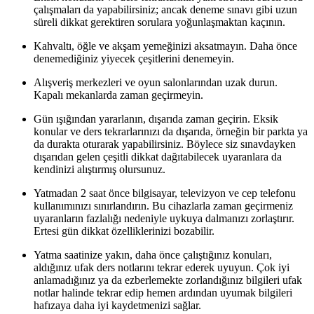
çalışmaları da yapabilirsiniz; ancak deneme sınavı gibi uzun
süreli dikkat gerektiren sorulara yoğunlaşmaktan kaçının.
Kahvaltı, öğle ve akşam yemeğinizi aksatmayın. Daha önce
denemediğiniz yiyecek çeşitlerini denemeyin.
Alışveriş merkezleri ve oyun salonlarından uzak durun.
Kapalı mekanlarda zaman geçirmeyin.
Gün ışığından yararlanın, dışarıda zaman geçirin. Eksik
konular ve ders tekrarlarınızı da dışarıda, örneğin bir parkta ya
da durakta oturarak yapabilirsiniz. Böylece siz sınavdayken
dışarıdan gelen çeşitli dikkat dağıtabilecek uyaranlara da
kendinizi alıştırmış olursunuz.
Yatmadan 2 saat önce bilgisayar, televizyon ve cep telefonu
kullanımınızı sınırlandırın. Bu cihazlarla zaman geçirmeniz
uyaranların fazlalığı nedeniyle uykuya dalmanızı zorlaştırır.
Ertesi gün dikkat özelliklerinizi bozabilir.
Yatma saatinize yakın, daha önce çalıştığınız konuları,
aldığınız ufak ders notlarını tekrar ederek uyuyun. Çok iyi
anlamadığınız ya da ezberlemekte zorlandığınız bilgileri ufak
notlar halinde tekrar edip hemen ardından uyumak bilgileri
hafızaya daha iyi kaydetmenizi sağlar.