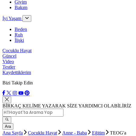
Giyim
Bakım
İyi Yaşam
Beden
Ruh
İlişki
Çocuklu Hayat
Güncel
Video
Testler
Kaydettiklerim
Bizi Takip Edin
BİRKAÇ KELİME YAZARAK SİZE YARDIMCI OLABİLİRİZ
Ara
Ana Sayfa
Çocuklu Hayat
Anne - Baba
Eğitim
TEOG'a