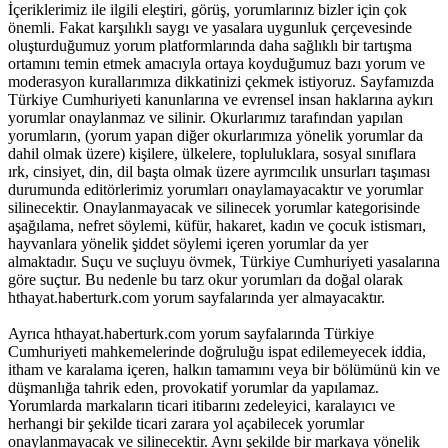
İçeriklerimiz ile ilgili eleştiri, görüş, yorumlarınız bizler için çok
önemli. Fakat karşılıklı saygı ve yasalara uygunluk çerçevesinde
oluşturduğumuz yorum platformlarında daha sağlıklı bir tartışma
ortamını temin etmek amacıyla ortaya koyduğumuz bazı yorum ve
moderasyon kurallarımıza dikkatinizi çekmek istiyoruz. Sayfamızda
Türkiye Cumhuriyeti kanunlarına ve evrensel insan haklarına aykırı
yorumlar onaylanmaz ve silinir. Okurlarımız tarafından yapılan
yorumların, (yorum yapan diğer okurlarımıza yönelik yorumlar da
dahil olmak üzere) kişilere, ülkelere, topluluklara, sosyal sınıflara
ırk, cinsiyet, din, dil başta olmak üzere ayrımcılık unsurları taşıması
durumunda editörlerimiz yorumları onaylamayacaktır ve yorumlar
silinecektir. Onaylanmayacak ve silinecek yorumlar kategorisinde
aşağılama, nefret söylemi, küfür, hakaret, kadın ve çocuk istismarı,
hayvanlara yönelik şiddet söylemi içeren yorumlar da yer
almaktadır. Suçu ve suçluyu övmek, Türkiye Cumhuriyeti yasalarına
göre suçtur. Bu nedenle bu tarz okur yorumları da doğal olarak
hthayat.haberturk.com yorum sayfalarında yer almayacaktır.
Ayrıca hthayat.haberturk.com yorum sayfalarında Türkiye
Cumhuriyeti mahkemelerinde doğruluğu ispat edilemeyecek iddia,
itham ve karalama içeren, halkın tamamını veya bir bölümünü kin ve
düşmanlığa tahrik eden, provokatif yorumlar da yapılamaz.
Yorumlarda markaların ticari itibarını zedeleyici, karalayıcı ve
herhangi bir şekilde ticari zarara yol açabilecek yorumlar
onaylanmayacak ve silinecektir. Aynı şekilde bir markaya yönelik