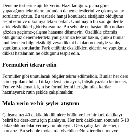
Deneme testlerine ağırlık verin. Hazırladığınız plana göre
yapacağınız tekrarların ardından deneme testlerini ve çıkmış sınav
sorularını çözün. Bu testlerle hangi konularda eksiğiniz olduğunu
tespit edin ve o konuya tekrar bakın. Unutmayın bu son günlerde
artık eksiklikleri gideriyorsunuz. Bu sebeple en baştan tüm notları
gözden geçirme-çalışma hatasına düşmeyin. Özellikle çözmüş
olduğunuz denemelerdeki yanışlarınıza tekrar bakın, çünkü bunlar
muhtemelen bilgi eksikliği veya dikkat hataları nedeniyle yanlış
yaptığınız sorulardır. Fark ettiğiniz eksiklikleri giderin ve yaptığınız
dikkat hatalarının ne olduğunu tespit edin.
Formülleri tekrar edin
Formüller gibi unutulacak bilgiler tekrar edilmelidir. Bunlar her ders
için uygulamalıdır. Türkçe dersi için ayrık, bitişik yazılan kelimeler,
Fen ve Matematik için ise formüllerini her gün ufak kartlar
hazırlayarak rutin şeklde çalışılmalıdır.
Mola verin ve bir şeyler atıştırın
Çalışmanızı 40 dakikalık dilimlere bölün ve her bir kırk dakikayı
belirli bir ders-konu için planlayın. Her kırk dakikanın sonunda 5-10
dakikalık molalar vermeyi unutmayın. Ders çalışırken de enerji
harcarız. Bu sebeple molalarda yiyebileceğiniz tercihen meyve,