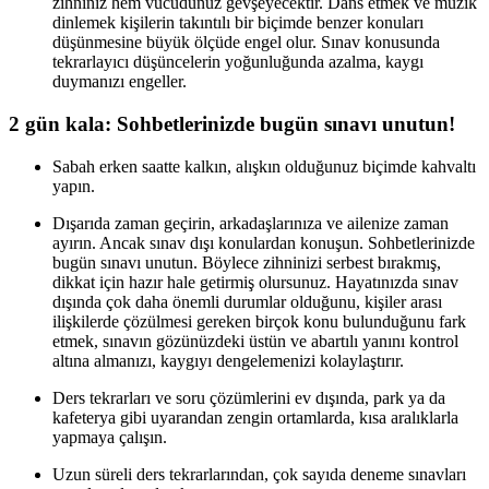
zihniniz hem vücudunuz gevşeyecektir. Dans etmek ve müzik
dinlemek kişilerin takıntılı bir biçimde benzer konuları
düşünmesine büyük ölçüde engel olur. Sınav konusunda
tekrarlayıcı düşüncelerin yoğunluğunda azalma, kaygı
duymanızı engeller.
2 gün kala: Sohbetlerinizde bugün sınavı unutun!
Sabah erken saatte kalkın, alışkın olduğunuz biçimde kahvaltı
yapın.
Dışarıda zaman geçirin, arkadaşlarınıza ve ailenize zaman
ayırın. Ancak sınav dışı konulardan konuşun. Sohbetlerinizde
bugün sınavı unutun. Böylece zihninizi serbest bırakmış,
dikkat için hazır hale getirmiş olursunuz. Hayatınızda sınav
dışında çok daha önemli durumlar olduğunu, kişiler arası
ilişkilerde çözülmesi gereken birçok konu bulunduğunu fark
etmek, sınavın gözünüzdeki üstün ve abartılı yanını kontrol
altına almanızı, kaygıyı dengelemenizi kolaylaştırır.
Ders tekrarları ve soru çözümlerini ev dışında, park ya da
kafeterya gibi uyarandan zengin ortamlarda, kısa aralıklarla
yapmaya çalışın.
Uzun süreli ders tekrarlarından, çok sayıda deneme sınavları