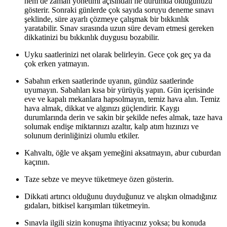
hem de zaman yönetimi açısından ne durumda olduğunuzu
gösterir. Sonraki günlerde çok sayıda soruyu deneme sınavı
şeklinde, süre ayarlı çözmeye çalışmak bir bıkkınlık
yaratabilir. Sınav sırasında uzun süre devam etmesi gereken
dikkatinizi bu bıkkınlık duygusu bozabilir.
Uyku saatlerinizi net olarak belirleyin. Gece çok geç ya da
çok erken yatmayın.
Sabahın erken saatlerinde uyanın, gündüz saatlerinde
uyumayın. Sabahları kısa bir yürüyüş yapın. Gün içerisinde
eve ve kapalı mekanlara hapsolmayın, temiz hava alın. Temiz
hava almak, dikkat ve algınızı güçlendirir. Kaygı
durumlarında derin ve sakin bir şekilde nefes almak, taze hava
solumak endişe miktarınızı azaltır, kalp atım hızınızı ve
solunum derinliğinizi olumlu etkiler.
Kahvaltı, öğle ve akşam yemeğini aksatmayın, abur cuburdan
kaçının.
Taze sebze ve meyve tüketmeye özen gösterin.
Dikkati artırıcı olduğunu duyduğunuz ve alışkın olmadığınız
gıdaları, bitkisel karışımları tüketmeyin.
Sınavla ilgili sizin konuşma ihtiyacınız yoksa; bu konuda