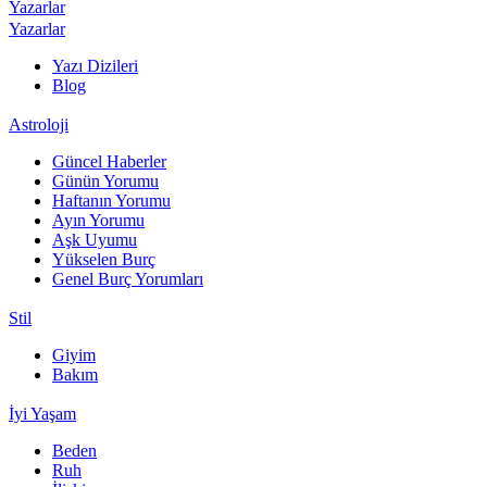
Yazarlar
Yazarlar
Yazı Dizileri
Blog
Astroloji
Güncel Haberler
Günün Yorumu
Haftanın Yorumu
Ayın Yorumu
Aşk Uyumu
Yükselen Burç
Genel Burç Yorumları
Stil
Giyim
Bakım
İyi Yaşam
Beden
Ruh