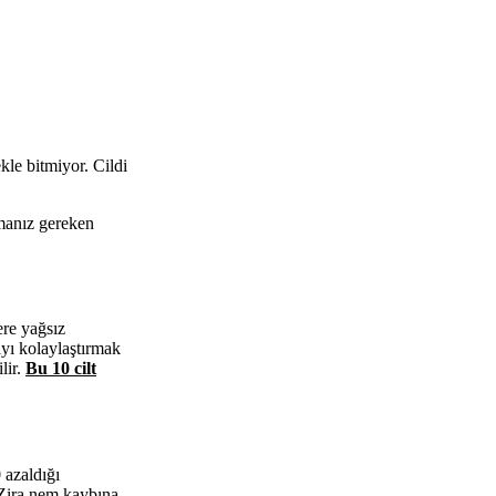
ekle bitmiyor. Cildi
lmanız gereken
ere yağsız
yı kolaylaştırmak
lir.
Bu 10 cilt
 azaldığı
 Zira nem kaybına