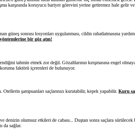
şma karşısında koruyucu bariyer görevini yerine getiremez hale gelir ve
an güneş sonrası losyonları uygulanması, cildin rahatlatmasına yardımc
yöntemlerine bir göz atın!
endiğini tahmin etmek zor değil. Gözaltlarının kırışmasına engel olmaya
koruma faktörü içerenleri de bulunuyor.
 Otellerin şampuanları saçlarınızı kurutabilir, kepek yapabilir.
Kuru sa
z ve denizin olumsuz etkileri de cabası... Duştan sonra saçlara sürülece
ı da sağlar.