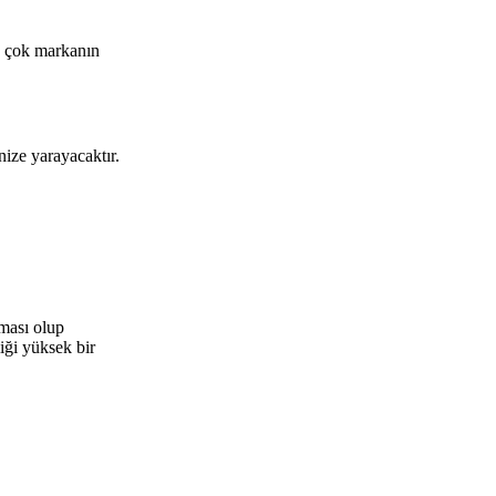
ek çok markanın
ize yarayacaktır.
uması olup
iği yüksek bir