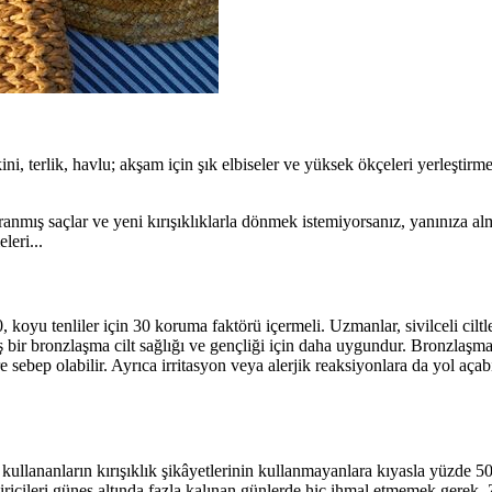
ini, terlik, havlu; akşam için şık elbiseler ve yüksek ökçeleri yerleştirm
ıpranmış saçlar ve yeni kırışıklıklarla dönmek istemiyorsanız, yanınıza a
leri...
0, koyu tenliler için 30 koruma faktörü içermeli. Uzmanlar, sivilceli ciltl
bir bronzlaşma cilt sağlığı ve gençliği için daha uygundur. Bronzlaşma
e sebep olabilir. Ayrıca irritasyon veya alerjik reaksiyonlara da yol açabi
llananların kırışıklık şikâyetlerinin kullanmayanlara kıyasla yüzde 50
iricileri güneş altında fazla kalınan günlerde hiç ihmal etmemek gerek.