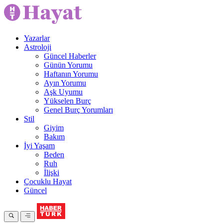
Yazarlar
Astroloji
Güncel Haberler
Günün Yorumu
Haftanın Yorumu
Ayın Yorumu
Aşk Uyumu
Yükselen Burç
Genel Burç Yorumları
Stil
Giyim
Bakım
İyi Yaşam
Beden
Ruh
İlişki
Çocuklu Hayat
Güncel