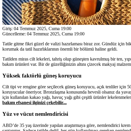
Giriş:
04 Temmuz 2025, Cuma 19:00
Güncelleme:
04 Temmuz 2025, Cuma 19:00
Tatile gitme fikri güzel de valizi hazırlaması biraz zor. Gündüz için bik
korumak da tatil hazırlıklarının önemli bir bölümü haline geldi.
Tatilden miras cilt lekeleri, tahriş olup güneşten kavrulmuş bir ten, y
bakım ürünleri var. Bir de güzelliğinizin altını çizecek makyaj malzeme
Yüksek faktörlü güneş koruyucu
Cilt tipi ve rengine göre seçilecek güneş koruyucu, açık tenliler için 5
koruyucular öneriyor. Bronzlaşma konusunda hevesli olsanız da yavaş 
için kullanılan kakao yağı, havuç yağı gibi çeşitli ürünler lekelenmeler
bakım efsanesi ilginizi çekebilir...
Yüz ve vücut nemlendiricisi
ABD’de 35 yaş üzerinde yapılan araştırmaya göre, nemlendirici krem ku
saptanmış. Sadece tatilde değil, her gün kullanılması gereken nemlend