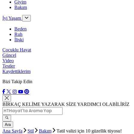
Giyim
Bakım
İyi Yaşam
Beden
Ruh
İlişki
Çocuklu Hayat
Güncel
Video
Testler
Kaydettiklerim
Bizi Takip Edin
BİRKAÇ KELİME YAZARAK SİZE YARDIMCI OLABİLİRİZ
Ara
Ana Sayfa
Stil
Bakım
Tatil valizi için 10 güzellik tüyosu!