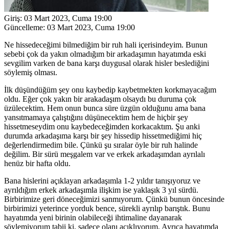
Giriş:
03 Mart 2023, Cuma 19:00
Güncelleme:
03 Mart 2023, Cuma 19:00
Ne hissedeceğimi bilmediğim bir ruh hali içerisindeyim. Bunun
sebebi çok da yakın olmadığım bir arkadaşımın hayatımda eski
sevgilim varken de bana karşı duygusal olarak hisler beslediğini
söylemiş olması.
İlk düşündüğüm şey onu kaybedip kaybetmekten korkmayacağım
oldu. Eğer çok yakın bir arakadaşım olsaydı bu duruma çok
üzülecektim. Hem onun bunca süre üzgün olduğunu ama bana
yansıtmamaya çalıştığını düşünecektim hem de hiçbir şey
hissetmeseydim onu kaybedeceğimden korkacaktım. Şu anki
durumda arkadaşıma karşı bir şey hissedip hissetmediğimi hiç
değerlendirmedim bile. Çünkü şu sıralar öyle bir ruh halinde
değilim. Bir sürü meşgalem var ve erkek arkadaşımdan ayrılalı
henüz bir hafta oldu.
Bana hislerini açıklayan arkadaşımla 1-2 yıldır tanışıyoruz ve
ayrıldığım erkek arkadaşımla ilişkim ise yaklaşık 3 yıl sürdü.
Birbirimize geri döneceğimizi sanmıyorum. Çünkü bunun öncesinde
birbirimizi yeterince yorduk bence, sürekli ayrılıp barıştık. Bunu
hayatımda yeni birinin olabileceği ihtimaline dayanarak
söylemiyorum tabii ki, sadece olanı açıklıyorum. Ayrıca hayatımda