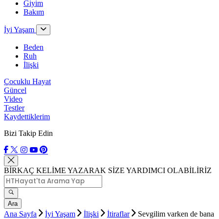
Giyim
Bakım
İyi Yaşam
Beden
Ruh
İlişki
Çocuklu Hayat
Güncel
Video
Testler
Kaydettiklerim
Bizi Takip Edin
BİRKAÇ KELİME YAZARAK SİZE YARDIMCI OLABİLİRİZ
Ara
Ana Sayfa
İyi Yaşam
İlişki
İtiraflar
Sevgilim varken de bana