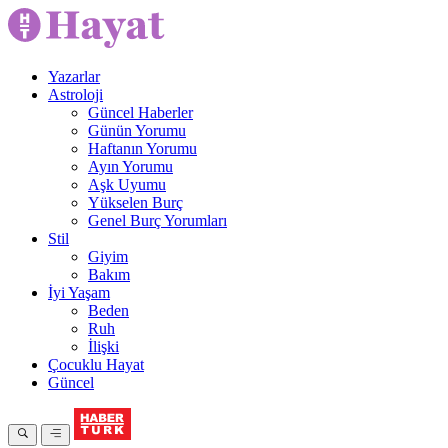
Yazarlar
Astroloji
Güncel Haberler
Günün Yorumu
Haftanın Yorumu
Ayın Yorumu
Aşk Uyumu
Yükselen Burç
Genel Burç Yorumları
Stil
Giyim
Bakım
İyi Yaşam
Beden
Ruh
İlişki
Çocuklu Hayat
Güncel