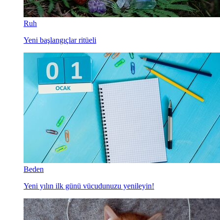
Ruh
Yeni başlangıçlar ritüeli
Beden
Yeni yılın ilk günü vücudunuzu yenileyin!