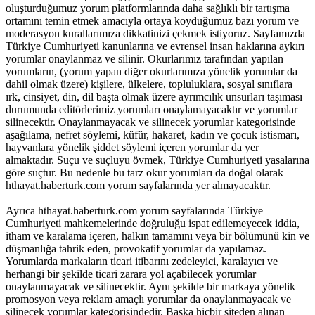
oluşturduğumuz yorum platformlarında daha sağlıklı bir tartışma
ortamını temin etmek amacıyla ortaya koyduğumuz bazı yorum ve
moderasyon kurallarımıza dikkatinizi çekmek istiyoruz. Sayfamızda
Türkiye Cumhuriyeti kanunlarına ve evrensel insan haklarına aykırı
yorumlar onaylanmaz ve silinir. Okurlarımız tarafından yapılan
yorumların, (yorum yapan diğer okurlarımıza yönelik yorumlar da
dahil olmak üzere) kişilere, ülkelere, topluluklara, sosyal sınıflara
ırk, cinsiyet, din, dil başta olmak üzere ayrımcılık unsurları taşıması
durumunda editörlerimiz yorumları onaylamayacaktır ve yorumlar
silinecektir. Onaylanmayacak ve silinecek yorumlar kategorisinde
aşağılama, nefret söylemi, küfür, hakaret, kadın ve çocuk istismarı,
hayvanlara yönelik şiddet söylemi içeren yorumlar da yer
almaktadır. Suçu ve suçluyu övmek, Türkiye Cumhuriyeti yasalarına
göre suçtur. Bu nedenle bu tarz okur yorumları da doğal olarak
hthayat.haberturk.com yorum sayfalarında yer almayacaktır.
Ayrıca hthayat.haberturk.com yorum sayfalarında Türkiye
Cumhuriyeti mahkemelerinde doğruluğu ispat edilemeyecek iddia,
itham ve karalama içeren, halkın tamamını veya bir bölümünü kin ve
düşmanlığa tahrik eden, provokatif yorumlar da yapılamaz.
Yorumlarda markaların ticari itibarını zedeleyici, karalayıcı ve
herhangi bir şekilde ticari zarara yol açabilecek yorumlar
onaylanmayacak ve silinecektir. Aynı şekilde bir markaya yönelik
promosyon veya reklam amaçlı yorumlar da onaylanmayacak ve
silinecek yorumlar kategorisindedir. Başka hiçbir siteden alınan