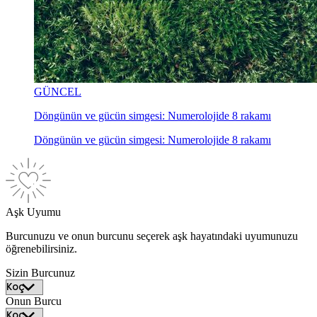
GÜNCEL
Döngünün ve gücün simgesi: Numerolojide 8 rakamı
Döngünün ve gücün simgesi: Numerolojide 8 rakamı
Aşk Uyumu
Burcunuzu ve onun burcunu seçerek aşk hayatındaki uyumunuzu
öğrenebilirsiniz.
Sizin Burcunuz
Onun Burcu