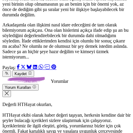
yeni birinin olup olmamasının şu an benim için bir önemi yok, az
önce de dediğim gibi şu sıralar yeni bir ilişkiye başlayabilecek bir
durumda değilim.
Arkadaşımla olan ilişkimi nasıl idare edeceğimi de tam olarak
bilemiyorum açıkçası. Ona olan hislerimi açıkça ifade edip şu an bu
söylediğini değerlendirebilecek bir durumda dahi olmadığımı
söyledim. İfade ettiklerimden kendisi için olumlu bir sonuç çıkarır
mı acaba? Ne olumlu ne de olumsuz bir şey demek istedim aslında.
Sadece şu an hiçbir şeye hazır değilim ve kimseyi üzmek
istemiyorum...
Paylaş:
Kaydet
Yorumlar
Yorum Kuralları
Değerli HTHayat okurları,
HTHayat ekibi olarak haber değeri taşıyan, herkesin kendine dair bir
şeyler bulacağı içerikleri sizlere ulaştırmak için çalışıyoruz.
İçeriklerimiz ile ilgili eleştiri, görüş, yorumlarınız bizler için çok
önemli. Fakat karşılıklı saygı ve yasalara uygunluk çerçevesinde