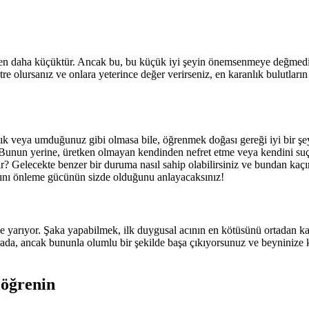
den daha küçüktür. Ancak bu, bu küçük iyi şeyin önemsenmeye değmed
tre olursanız ve onlara yeterince değer verirseniz, en karanlık bulutları
ık veya umduğunuz gibi olmasa bile, öğrenmek doğası gereği iyi bir şey
 Bunun yerine, üretken olmayan kendinden nefret etme veya kendini suç
r? Gelecekte benzer bir duruma nasıl sahip olabilirsiniz ve bundan kaçın
arını önleme gücünün sizde olduğunu anlayacaksınız!
şe yarıyor. Şaka yapabilmek, ilk duygusal acının en kötüsünü ortadan ka
 orada, ancak bununla olumlu bir şekilde başa çıkıyorsunuz ve beyninize
 öğrenin