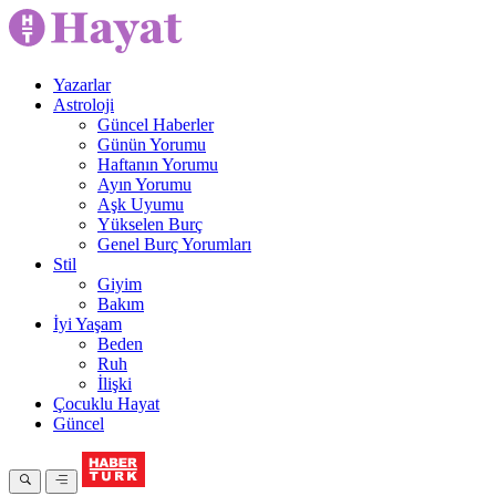
Yazarlar
Astroloji
Güncel Haberler
Günün Yorumu
Haftanın Yorumu
Ayın Yorumu
Aşk Uyumu
Yükselen Burç
Genel Burç Yorumları
Stil
Giyim
Bakım
İyi Yaşam
Beden
Ruh
İlişki
Çocuklu Hayat
Güncel