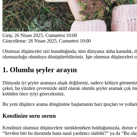
Giriş:
26 Nisan 2025, Cumartesi 10:00
Güncelleme:
26 Nisan 2025, Cumartesi 10:00
Olumsuz düşünceler sizi bunalttığında, tüm dünyanız daha karanlık, dah
olumsuzluğu olumluya dönüştürebilirsiniz. İşte olumsuz düşünceleri o
1. Olumlu şeyler arayın
Dünyada iyi şeyler aramaya alışık değilseniz, sadece kötüyü görmeniz d
çeker, bu yüzden çevrenizde aktif olarak olumlu şeyler aramak çok önem
kötüden önce iyiyi göreceksiniz.
Bu yeni düşünce arama döngüsüne başlamanın bazı ipuçları ve yolları
Kendinize soru sorun
Kendinizi olumsuz düşüncelere sürüklenirken bulduğunuzda, durun ve 
“Sevilen biri bu durumda bana nasıl yardımcı olabilir?” ya da “Bu ola