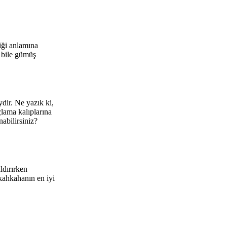
iği anlamına
n bile gümüş
dir. Ne yazık ki,
lama kalıplarına
abilirsiniz?
ldırırken
 kahkahanın en iyi