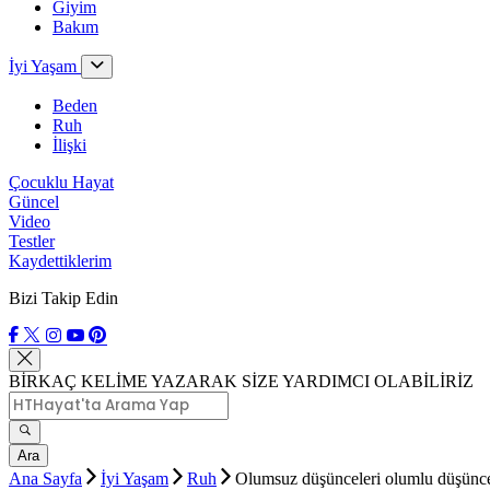
Giyim
Bakım
İyi Yaşam
Beden
Ruh
İlişki
Çocuklu Hayat
Güncel
Video
Testler
Kaydettiklerim
Bizi Takip Edin
BİRKAÇ KELİME YAZARAK SİZE YARDIMCI OLABİLİRİZ
Ara
Ana Sayfa
İyi Yaşam
Ruh
Olumsuz düşünceleri olumlu düşünce