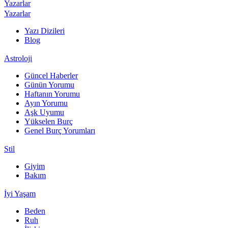
Yazarlar
Yazarlar
Yazı Dizileri
Blog
Astroloji
Güncel Haberler
Günün Yorumu
Haftanın Yorumu
Ayın Yorumu
Aşk Uyumu
Yükselen Burç
Genel Burç Yorumları
Stil
Giyim
Bakım
İyi Yaşam
Beden
Ruh