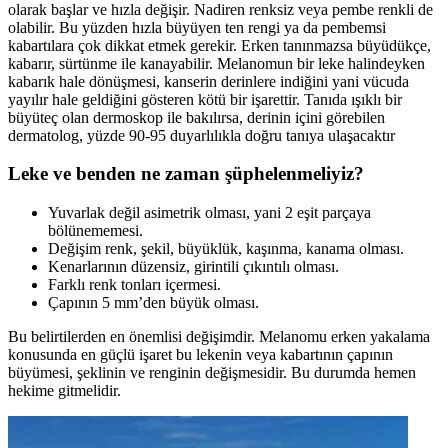
olarak başlar ve hızla değişir. Nadiren renksiz veya pembe renkli de
olabilir. Bu yüzden hızla büyüyen ten rengi ya da pembemsi
kabartılara çok dikkat etmek gerekir. Erken tanınmazsa büyüdükçe,
kabarır, sürtünme ile kanayabilir. Melanomun bir leke halindeyken
kabarık hale dönüşmesi, kanserin derinlere indiğini yani vücuda
yayılır hale geldiğini gösteren kötü bir işarettir. Tanıda ışıklı bir
büyüteç olan dermoskop ile bakılırsa, derinin içini görebilen
dermatolog, yüzde 90-95 duyarlılıkla doğru tanıya ulaşacaktır
Leke ve benden ne zaman şüphelenmeliyiz?
Yuvarlak değil asimetrik olması, yani 2 eşit parçaya
bölünememesi.
Değişim renk, şekil, büyüklük, kaşınma, kanama olması.
Kenarlarının düzensiz, girintili çıkıntılı olması.
Farklı renk tonları içermesi.
Çapının 5 mm’den büyük olması.
Bu belirtilerden en önemlisi değişimdir. Melanomu erken yakalama
konusunda en güçlü işaret bu lekenin veya kabartının çapının
büyümesi, şeklinin ve renginin değişmesidir. Bu durumda hemen
hekime gitmelidir.