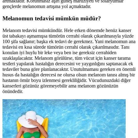
artmaktadır. Korunmasız aşırı güneş maruziyeti ve solaryumlar
gençlerde melanomun artışına yol açmaktadır.
Melanomun tedavisi mümkün müdür?
Melanom tedavisi mümkündür. Hele erken dönemde henüz kanser
üst tabakayı aşmamışsa tümörün cerrahi olarak çıkarılmasıyla yüzde
100 şifa sağlanır; başka ek tedavi de gerekmez. Yani melanomun ana
tedavisi en kısa sürede tümörün cerrahi olarak çıkarılmasıdır. Tanı
konulan iyi huylu bir leke veya ben ise gereksiz cerrahiden
uzaklaşılacaktır. Melanom görülürse, tüm vücut için kanser tarama
testleri yapılarak hastalığın derecesini ve yaygınlığını saptanacak ek
tedaviler buna göre planlanacaktır. Unutulmaması gereken en önemli
husus da hastalığın derecesi ne olursa olsun melanom tanısı almış bir
hastanın ömür boyu izlenmesi gerekliliğidir. Vücudunuzdaki diğer
kanserleri gözünüz göremeyebilir ama melanom gözünüzün
önündedir.