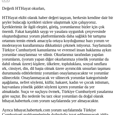
Değerli HTHayat okurları,
HTHayat ekibi olarak haber değeri taşıyan, herkesin kendine dair bir
şeyler bulacağı içerikleri sizlere ulaştırmak için çalışıyoruz.
İçeriklerimiz ile ilgili eleştiri, görüş, yorumlarınız bizler için çok
önemli. Fakat karşılıklı saygı ve yasalara uygunluk çerçevesinde
oluşturduğumuz yorum platformlarında daha sağlıklı bir tartışma
ortamını temin etmek amacıyla ortaya koyduğumuz bazı yorum ve
moderasyon kurallarımıza dikkatinizi çekmek istiyoruz. Sayfamızda
Türkiye Cumhuriyeti kanunlarına ve evrensel insan haklarına aykırı
yorumlar onaylanmaz ve silinir. Okurlarımız tarafından yapılan
yorumların, (yorum yapan diğer okurlarımıza yönelik yorumlar da
dahil olmak üzere) kişilere, ülkelere, topluluklara, sosyal sınıflara
ırk, cinsiyet, din, dil başta olmak üzere ayrımcılık unsurları taşıması
durumunda editörlerimiz yorumları onaylamayacaktır ve yorumlar
silinecektir. Onaylanmayacak ve silinecek yorumlar kategorisinde
aşağılama, nefret söylemi, küfür, hakaret, kadın ve çocuk istismarı,
hayvanlara yönelik şiddet söylemi içeren yorumlar da yer
almaktadır. Suçu ve suçluyu övmek, Türkiye Cumhuriyeti yasalarına
göre suçtur. Bu nedenle bu tarz okur yorumları da doğal olarak
hthayat.haberturk.com yorum sayfalarında yer almayacaktır.
Ayrıca hthayat.haberturk.com yorum sayfalarında Türkiye
Cumhuriyeti mahkemelerinde doğruluğu ispat edilemeyecek iddia,