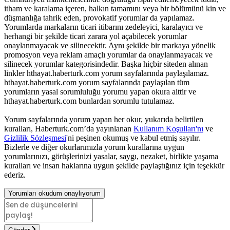
itham ve karalama içeren, halkın tamamını veya bir bölümünü kin ve
düşmanlığa tahrik eden, provokatif yorumlar da yapılamaz.
Yorumlarda markaların ticari itibarını zedeleyici, karalayıcı ve
herhangi bir şekilde ticari zarara yol açabilecek yorumlar
onaylanmayacak ve silinecektir. Aynı şekilde bir markaya yönelik
promosyon veya reklam amaçlı yorumlar da onaylanmayacak ve
silinecek yorumlar kategorisindedir. Başka hiçbir siteden alınan
linkler hthayat.haberturk.com yorum sayfalarında paylaşılamaz.
hthayat.haberturk.com yorum sayfalarında paylaşılan tüm
yorumların yasal sorumluluğu yorumu yapan okura aittir ve
hthayat.haberturk.com bunlardan sorumlu tutulamaz.
Yorum sayfalarında yorum yapan her okur, yukarıda belirtilen
kuralları, Haberturk.com’da yayınlanan
Kullanım Koşulları'nı
ve
Gizlilik Sözleşmesi
'ni peşinen okumuş ve kabul etmiş sayılır.
Bizlerle ve diğer okurlarımızla yorum kurallarına uygun
yorumlarınızı, görüşlerinizi yasalar, saygı, nezaket, birlikte yaşama
kuralları ve insan haklarına uygun şekilde paylaştığınız için teşekkür
ederiz.
Yorumları okudum onaylıyorum