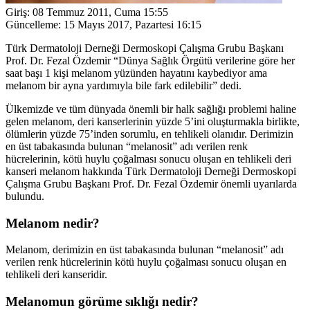
Giriş:
08 Temmuz 2011, Cuma 15:55
Güncelleme:
15 Mayıs 2017, Pazartesi 16:15
Türk Dermatoloji Derneği Dermoskopi Çalışma Grubu Başkanı
Prof. Dr. Fezal Özdemir “Dünya Sağlık Örgütü verilerine göre her
saat başı 1 kişi melanom yüzünden hayatını kaybediyor ama
melanom bir ayna yardımıyla bile fark edilebilir” dedi.
Ülkemizde ve tüm dünyada önemli bir halk sağlığı problemi haline
gelen melanom, deri kanserlerinin yüzde 5’ini oluşturmakla birlikte,
ölümlerin yüzde 75’inden sorumlu, en tehlikeli olanıdır. Derimizin
en üst tabakasında bulunan “melanosit” adı verilen renk
hücrelerinin, kötü huylu çoğalması sonucu oluşan en tehlikeli deri
kanseri melanom hakkında Türk Dermatoloji Derneği Dermoskopi
Çalışma Grubu Başkanı Prof. Dr. Fezal Özdemir önemli uyarılarda
bulundu.
Melanom nedir?
Melanom, derimizin en üst tabakasında bulunan “melanosit” adı
verilen renk hücrelerinin kötü huylu çoğalması sonucu oluşan en
tehlikeli deri kanseridir.
Melanomun görüme sıklığı nedir?