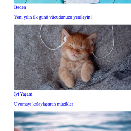
Beden
Yeni yılın ilk günü vücudunuzu yenileyin!
İyi Yaşam
Uyumayı kolaylaştıran müzikler