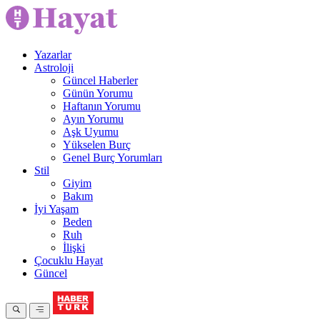
Yazarlar
Astroloji
Güncel Haberler
Günün Yorumu
Haftanın Yorumu
Ayın Yorumu
Aşk Uyumu
Yükselen Burç
Genel Burç Yorumları
Stil
Giyim
Bakım
İyi Yaşam
Beden
Ruh
İlişki
Çocuklu Hayat
Güncel