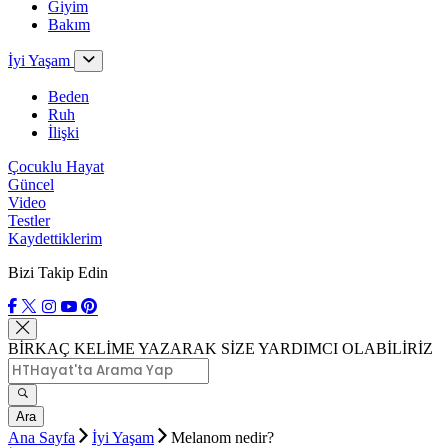
Giyim
Bakım
İyi Yaşam
Beden
Ruh
İlişki
Çocuklu Hayat
Güncel
Video
Testler
Kaydettiklerim
Bizi Takip Edin
BİRKAÇ KELİME YAZARAK SİZE YARDIMCI OLABİLİRİZ
Ara
Ana Sayfa
İyi Yaşam
Melanom nedir?