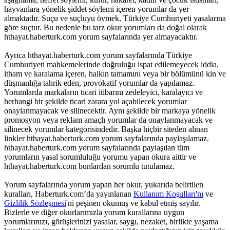
hayvanlara yönelik şiddet söylemi içeren yorumlar da yer
almaktadır. Suçu ve suçluyu övmek, Türkiye Cumhuriyeti yasalarına
göre suçtur. Bu nedenle bu tarz okur yorumları da doğal olarak
hthayat.haberturk.com yorum sayfalarında yer almayacaktır.
Ayrıca hthayat.haberturk.com yorum sayfalarında Türkiye
Cumhuriyeti mahkemelerinde doğruluğu ispat edilemeyecek iddia,
itham ve karalama içeren, halkın tamamını veya bir bölümünü kin ve
düşmanlığa tahrik eden, provokatif yorumlar da yapılamaz.
Yorumlarda markaların ticari itibarını zedeleyici, karalayıcı ve
herhangi bir şekilde ticari zarara yol açabilecek yorumlar
onaylanmayacak ve silinecektir. Aynı şekilde bir markaya yönelik
promosyon veya reklam amaçlı yorumlar da onaylanmayacak ve
silinecek yorumlar kategorisindedir. Başka hiçbir siteden alınan
linkler hthayat.haberturk.com yorum sayfalarında paylaşılamaz.
hthayat.haberturk.com yorum sayfalarında paylaşılan tüm
yorumların yasal sorumluluğu yorumu yapan okura aittir ve
hthayat.haberturk.com bunlardan sorumlu tutulamaz.
Yorum sayfalarında yorum yapan her okur, yukarıda belirtilen
kuralları, Haberturk.com’da yayınlanan
Kullanım Koşulları'nı
ve
Gizlilik Sözleşmesi
'ni peşinen okumuş ve kabul etmiş sayılır.
Bizlerle ve diğer okurlarımızla yorum kurallarına uygun
yorumlarınızı, görüşlerinizi yasalar, saygı, nezaket, birlikte yaşama