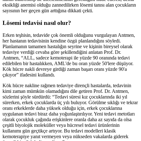
eksikliği anemisi olduğu zannedilirken lösemi tanısı alan çocukların
sayısının her geçen gün arttığına dikkati çekti.
Lösemi tedavisi nasıl olur?
Erken teşhisin, tedavide çok önemli olduğunu vurgulayan Antmen,
her hastanın tedavisinin kendine özgü planlandığını söyledi.
Planlamanın tamamen hastalığın seyrine ve kişinin bireysel olarak
tedaviye verdiği cevaba göre şekillendiğini anlatan Prof. Dr.
Antmen, “ALL, sadece kemoterapi ile yüzde 90 oranında tedavi
edilebilen bir hastalıkken, AML'de bu oran yüzde 50'lere düşüyor.
Kök hücre nakli devreye girdiği zaman başarı oranı yüzde 90'a
çıkıyor” ifadesini kullandı.
Kök hücre nakline rağmen tedaviye dirençli hastalarda, tedavinin
kimi zaman mümkün olamadığını dile getiren Prof. Dr. Antmen,
sözlerini şöyle sürdürdü: “Tedavi süresi kız çocuklarında iki yıl
sürerken, erkek çocuklarda üç yılı buluyor. Görülme sıklığı ve tekrar
oranı erkeklerde daha yüksek olduğu için, erkek çocuklarına
uygulanan tedavi biraz daha yoğunlaştırılıyor. Yeni tedavi metotları
olarak çocukluk çağında erişkinlere oranla daha az sayıda da olsa
çeşitli biyolojik moleküller veya hücresel tedavi ürünlerinin
kullanımı gün geçtikçe artıyor. Bu tedavi modelleri klasik
kemoterapiye yanıt vermeyen veya nükseden vakalarda giderek