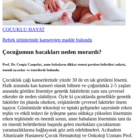
ÇOCUKLU HAYAT
Bebek ürünlerinde kanserojen madde bulundu
Çocuğumun bacakları neden morardı?
Prof. Dr. Cengiz Canpolat, anne-babaların dikkat etmesi gereken belirtileri anlattı,
önemli uyarılar ve önerilerde bulundu.
Çocukluk çağı kanserlerinde yüzde 30 ile en sık görüleni lösemi.
Halk arasında kan kanseri olarak bilinen ve çoğunlukla 2-5 yaşları
arasında görülen lösemiye genetik faktörlerin yanı sıra çevresel
etkenler de neden olabiliyor. Öyle ki çocuklarda genellikle genetik
faktörler ön planda olurken, erişkinlerde çevresel faktörler önem
taşıyor. Günümüzde teknoloji ve tıptaki gelişmeler sayesinde erken
teşhis ve etkili tedavi ile iyileşme şansı oldukça yükselen löseminin
erken teşhisinde en önemli sorun, anne babaların löseminin tam da
en önemli belirtilerinin başında gelen morlukları çocuklarının
yaramazlıklarına bağlayarak göz ardı edebilmeleri. Acıbadem
Altunizade Hastanesi Çocuk Hematoloji ve Onkoloji Uzmanı Prof.