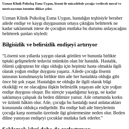
Uzman Klinik Psikolog Esma Uygun, lösemi ile mücadelede çocuğa verilecek moral ve
motivasyonun önemine dikkat çekti.
Uzman Klinik Psikolog Esma Uygun, hastalığın teşhisiyle beraber
ailede endişe ve kaygı duygusunun ortaya çıktığını belirterek ne
kadar saklanmak istese de çocuğun mutlaka bu durumu anlayacağını
belirterek şunları söyledi:
Bilgisizlik ve belirsizlik endişeyi artırıyor
“Lösemi son yıllarda yaygın olarak görülen ve bununla birlikte
tıptaki gelişmelerle tedavisi mümkün olan bir hastalık. Hastalık,
ölümü çağrıştıran bir olgu olduğu için hepimiz hasta olmakla ilgili
olarak yoğun endişe duygusu yaşarız. Ailede çocuğa lösemi
tanısının konulmasıyla birlikte tüm aile her hastalıkta olduğu gibi
önce bir şok yaşar. Hastalığın ne olduğu ile ilgili olarak bilgi
eksikliği ve ne olacağına ilişkin belirsizlik yaşayan aile için yoğun
endişe duygusu oluşur. Bu süreçte yaşadığımız kaygı, ne kadar
saklamaya çalışsak da beden dilimize yansır. Aile ortamında korku
ve üzüntü hâkim olur. Aile, çocuğa bu hastalığı nasıl anlatacakları
konusunda oldukça endişelidir. Bu endişe hali aile bireylerinin
çocuğa karşı normalin üzerinde ilgi göstermesine neden olur. Beden
diline yansıyan endişeyi çocuklar mutlaka fark ederler.”