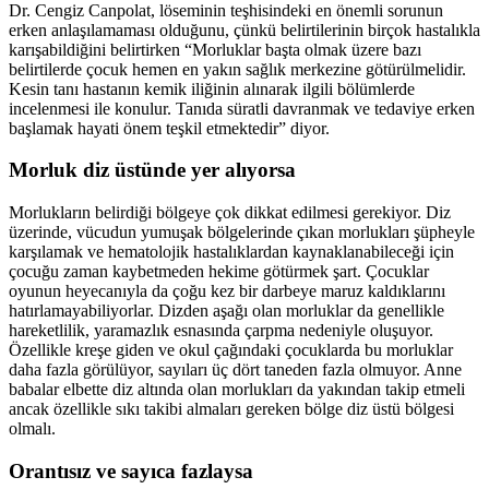
Dr. Cengiz Canpolat, löseminin teşhisindeki en önemli sorunun
erken anlaşılamaması olduğunu, çünkü belirtilerinin birçok hastalıkla
karışabildiğini belirtirken “Morluklar başta olmak üzere bazı
belirtilerde çocuk hemen en yakın sağlık merkezine götürülmelidir.
Kesin tanı hastanın kemik iliğinin alınarak ilgili bölümlerde
incelenmesi ile konulur. Tanıda süratli davranmak ve tedaviye erken
başlamak hayati önem teşkil etmektedir” diyor.
Morluk diz üstünde yer alıyorsa
Morlukların belirdiği bölgeye çok dikkat edilmesi gerekiyor. Diz
üzerinde, vücudun yumuşak bölgelerinde çıkan morlukları şüpheyle
karşılamak ve hematolojik hastalıklardan kaynaklanabileceği için
çocuğu zaman kaybetmeden hekime götürmek şart. Çocuklar
oyunun heyecanıyla da çoğu kez bir darbeye maruz kaldıklarını
hatırlamayabiliyorlar. Dizden aşağı olan morluklar da genellikle
hareketlilik, yaramazlık esnasında çarpma nedeniyle oluşuyor.
Özellikle kreşe giden ve okul çağındaki çocuklarda bu morluklar
daha fazla görülüyor, sayıları üç dört taneden fazla olmuyor. Anne
babalar elbette diz altında olan morlukları da yakından takip etmeli
ancak özellikle sıkı takibi almaları gereken bölge diz üstü bölgesi
olmalı.
Orantısız ve sayıca fazlaysa