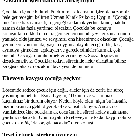
Saklamak işleri daha da zorlaştırıyor
Çocuktan içinde bulunduğu durumu saklamanın işleri daha zor bir
hale getireceğini belirten Uzman Klinik Psikolog Uygun, “Çocuğu
bu sürece hazırlamak için gerçeği saklamak yerine, konuşmak her
zaman daha fazla yardımcı olacaktır. Çocukla bu konuyu
konuşurken dikkat etmeniz gereken en önemli şey her zaman onun
yanında olduğunuzu ve sevgimizi ona hissettirmek olacaktır. Çocuğa
yerinde ve zamanında, yaşına uygun anlayabileceği dilde, kısa,
ayrıntıya girmeden, açıklayıcı ve gerçek cümleler kurmak çok
önemli. Çocuğa olumlu örnekler vermeliyiz. Sosyalleşmesini
desteklemeliyiz. Çocuklar tedavi sürecinde neler olacağını bilirse
kaygısı daha az olacaktır” tavsiyesinde bulundu.
Ebeveyn kaygısı çocuğa geçiyor
Lösemide sadece çocuk için değil, aileler için de zorlu bir süreç
yaşandığını belirten Esma Uygun, “Üzüntü ve yas tutmak
kaçınılmaz bir durum oluyor. Neden böyle oldu, niçin bu hastalık
bizim başımıza geldi diyerek öfke yansıtılabiliyor. Ancak ne
yapılabileceğine odaklanmak çocuğun bu süreci kolay atlatmasına
yardımcı olacaktır. Unutmayalım ki ebeveyn ne kadar kaygılı olursa
çocuk da o ölçüde kaygılanacaktır” diye konuştu.
Teselli etmek isterken üzmeyin