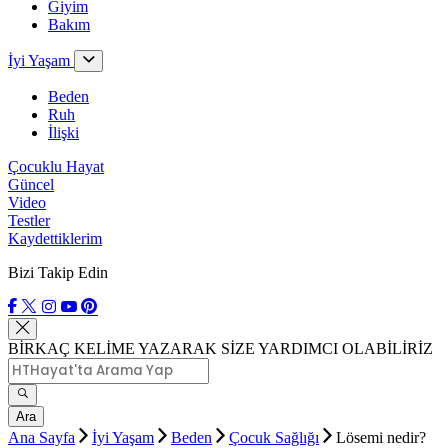
Giyim
Bakım
İyi Yaşam
Beden
Ruh
İlişki
Çocuklu Hayat
Güncel
Video
Testler
Kaydettiklerim
Bizi Takip Edin
BİRKAÇ KELİME YAZARAK SİZE YARDIMCI OLABİLİRİZ
Ara
Ana Sayfa
İyi Yaşam
Beden
Çocuk Sağlığı
Lösemi nedir?