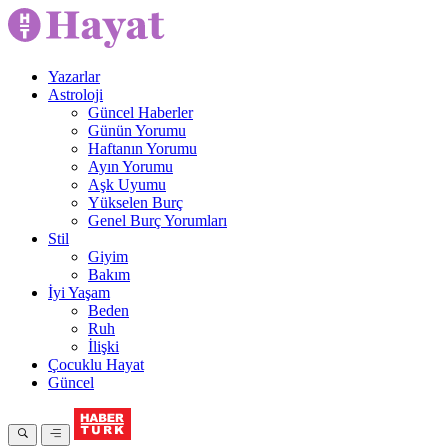
Yazarlar
Astroloji
Güncel Haberler
Günün Yorumu
Haftanın Yorumu
Ayın Yorumu
Aşk Uyumu
Yükselen Burç
Genel Burç Yorumları
Stil
Giyim
Bakım
İyi Yaşam
Beden
Ruh
İlişki
Çocuklu Hayat
Güncel