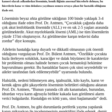
kanseri olarak adlandırılan löseminin, kemik iliğinin anormal hücrelerle dolması, bu
hücrelerin kana ve tüm dokulara yayılması sonucu ortaya çıkan bir hastalık olduğunu
ifade etti.
Löseminin beyaz ırkta görülme sıklığının 100 binde yaklaşık 3-4
olduğunu ifade eden Prof. Dr. Antmen, “Çocukluk çağında daha
çok akut lenfoblastik lösemidir (ALL) ve en sık 2-5 yaşları arasında
görülmektedir. Akut myeloblastik lösemi (AML) ise tüm lösemilerin
yüzde 15'ini oluşturuyor. Az görülmesine karşın tedavisi daha
zordur” diye konuştu.
Ailelerin hastalığa karşı duyarlı ve dikkatli olmasının çok önemli
olduğunu vurgulayan Prof. Dr. Bülent Antmen, “Özellikle çocukta
hızla ilerleyen solukluk, karaciğer ve dalak büyümesi ile karakterize
bir problemin olması halinde hemen çocuk hematoloji hekimine
başvurulması gerekir. Bu hastalıklar bazen çok sinsi seyredebilir ve
aileler tarafından fark edilemeyebilir” uyarısında bulundu.
Halsizlik, nedeni bilinmeyen ateş, iştahsızlık, kilo kaybı, karın ve
kemik ağrısı gibi şikayetlerin löseminin belirtileri olduğunu aktaran
Prof. Dr. Antmen, “Bunun yanında cilt altı kanamaları, burundan,
idrardan veya karın ağrısıyla birlikte kakada kan görülmesi alarm
verici bulgulardır. Hastalığın en kötü yanı, sinsi başlamasıdır” dedi.
Prof. Dr. Antmen, bu gibi durumlarda periferik yayma yapılarak
kanın mikroskop ile incelenmesinin gerektiğini ifade ederek, demir