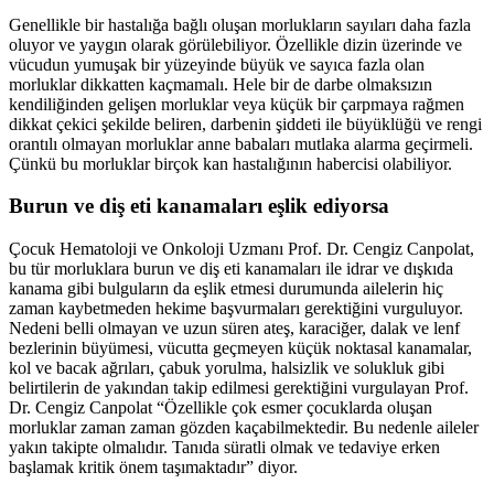
Genellikle bir hastalığa bağlı oluşan morlukların sayıları daha fazla
oluyor ve yaygın olarak görülebiliyor. Özellikle dizin üzerinde ve
vücudun yumuşak bir yüzeyinde büyük ve sayıca fazla olan
morluklar dikkatten kaçmamalı. Hele bir de darbe olmaksızın
kendiliğinden gelişen morluklar veya küçük bir çarpmaya rağmen
dikkat çekici şekilde beliren, darbenin şiddeti ile büyüklüğü ve rengi
orantılı olmayan morluklar anne babaları mutlaka alarma geçirmeli.
Çünkü bu morluklar birçok kan hastalığının habercisi olabiliyor.
Burun ve diş eti kanamaları eşlik ediyorsa
Çocuk Hematoloji ve Onkoloji Uzmanı Prof. Dr. Cengiz Canpolat,
bu tür morluklara burun ve diş eti kanamaları ile idrar ve dışkıda
kanama gibi bulguların da eşlik etmesi durumunda ailelerin hiç
zaman kaybetmeden hekime başvurmaları gerektiğini vurguluyor.
Nedeni belli olmayan ve uzun süren ateş, karaciğer, dalak ve lenf
bezlerinin büyümesi, vücutta geçmeyen küçük noktasal kanamalar,
kol ve bacak ağrıları, çabuk yorulma, halsizlik ve solukluk gibi
belirtilerin de yakından takip edilmesi gerektiğini vurgulayan Prof.
Dr. Cengiz Canpolat “Özellikle çok esmer çocuklarda oluşan
morluklar zaman zaman gözden kaçabilmektedir. Bu nedenle aileler
yakın takipte olmalıdır. Tanıda süratli olmak ve tedaviye erken
başlamak kritik önem taşımaktadır” diyor.