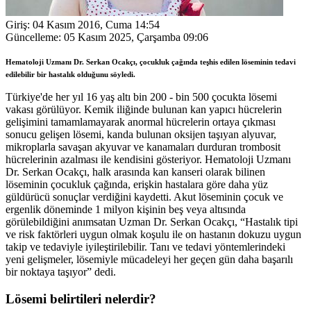
Giriş:
04 Kasım 2016, Cuma 14:54
Güncelleme:
05 Kasım 2025, Çarşamba 09:06
Hematoloji Uzmanı Dr. Serkan Ocakçı, çocukluk çağında teşhis edilen löseminin tedavi
edilebilir bir hastalık olduğunu söyledi.
Türkiye'de her yıl 16 yaş altı bin 200 - bin 500 çocukta lösemi
vakası görülüyor. Kemik iliğinde bulunan kan yapıcı hücrelerin
gelişimini tamamlamayarak anormal hücrelerin ortaya çıkması
sonucu gelişen lösemi, kanda bulunan oksijen taşıyan alyuvar,
mikroplarla savaşan akyuvar ve kanamaları durduran trombosit
hücrelerinin azalması ile kendisini gösteriyor. Hematoloji Uzmanı
Dr. Serkan Ocakçı, halk arasında kan kanseri olarak bilinen
löseminin çocukluk çağında, erişkin hastalara göre daha yüz
güldürücü sonuçlar verdiğini kaydetti. Akut löseminin çocuk ve
ergenlik döneminde 1 milyon kişinin beş veya altısında
görülebildiğini anımsatan Uzman Dr. Serkan Ocakçı, “Hastalık tipi
ve risk faktörleri uygun olmak koşulu ile on hastanın dokuzu uygun
takip ve tedaviyle iyileştirilebilir. Tanı ve tedavi yöntemlerindeki
yeni gelişmeler, lösemiyle mücadeleyi her geçen gün daha başarılı
bir noktaya taşıyor” dedi.
Lösemi belirtileri nelerdir?