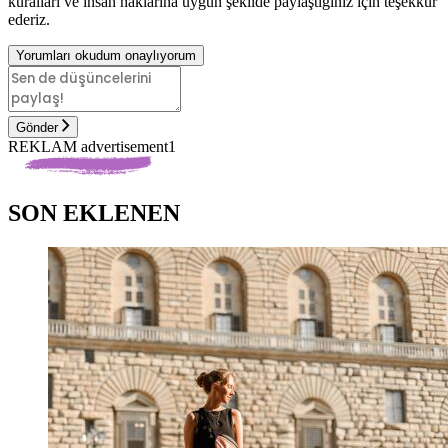
kuralları ve insan haklarına uygun şekilde paylaştığınız için teşekkür
ederiz.
Yorumları okudum onaylıyorum
Gönder
REKLAM advertisement1
SON EKLENEN