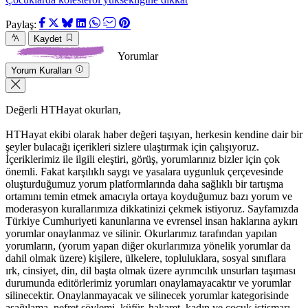
Paylaş:
Kaydet
Yorumlar
Yorum Kuralları
Değerli HTHayat okurları,
HTHayat ekibi olarak haber değeri taşıyan, herkesin kendine dair bir
şeyler bulacağı içerikleri sizlere ulaştırmak için çalışıyoruz.
İçeriklerimiz ile ilgili eleştiri, görüş, yorumlarınız bizler için çok
önemli. Fakat karşılıklı saygı ve yasalara uygunluk çerçevesinde
oluşturduğumuz yorum platformlarında daha sağlıklı bir tartışma
ortamını temin etmek amacıyla ortaya koyduğumuz bazı yorum ve
moderasyon kurallarımıza dikkatinizi çekmek istiyoruz. Sayfamızda
Türkiye Cumhuriyeti kanunlarına ve evrensel insan haklarına aykırı
yorumlar onaylanmaz ve silinir. Okurlarımız tarafından yapılan
yorumların, (yorum yapan diğer okurlarımıza yönelik yorumlar da
dahil olmak üzere) kişilere, ülkelere, topluluklara, sosyal sınıflara
ırk, cinsiyet, din, dil başta olmak üzere ayrımcılık unsurları taşıması
durumunda editörlerimiz yorumları onaylamayacaktır ve yorumlar
silinecektir. Onaylanmayacak ve silinecek yorumlar kategorisinde
aşağılama, nefret söylemi, küfür, hakaret, kadın ve çocuk istismarı,