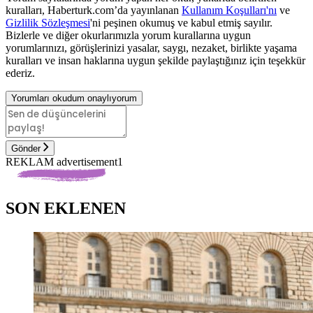
kuralları, Haberturk.com’da yayınlanan
Kullanım Koşulları'nı
ve
Gizlilik Sözleşmesi
'ni peşinen okumuş ve kabul etmiş sayılır.
Bizlerle ve diğer okurlarımızla yorum kurallarına uygun
yorumlarınızı, görüşlerinizi yasalar, saygı, nezaket, birlikte yaşama
kuralları ve insan haklarına uygun şekilde paylaştığınız için teşekkür
ederiz.
Yorumları okudum onaylıyorum
Gönder
REKLAM advertisement1
SON EKLENEN