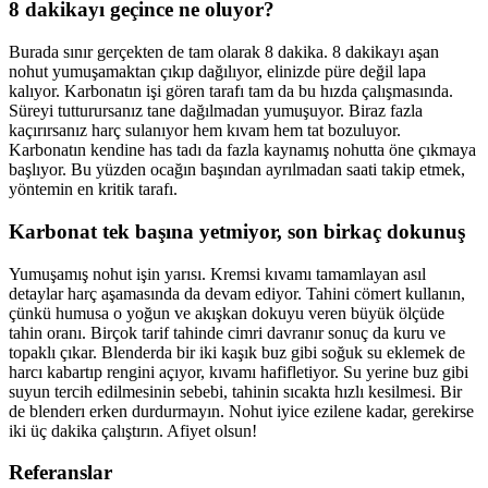
8 dakikayı geçince ne oluyor?
Burada sınır gerçekten de tam olarak 8 dakika. 8 dakikayı aşan
nohut yumuşamaktan çıkıp dağılıyor, elinizde püre değil lapa
kalıyor. Karbonatın işi gören tarafı tam da bu hızda çalışmasında.
Süreyi tutturursanız tane dağılmadan yumuşuyor. Biraz fazla
kaçırırsanız harç sulanıyor hem kıvam hem tat bozuluyor.
Karbonatın kendine has tadı da fazla kaynamış nohutta öne çıkmaya
başlıyor. Bu yüzden ocağın başından ayrılmadan saati takip etmek,
yöntemin en kritik tarafı.
Karbonat tek başına yetmiyor, son birkaç dokunuş
Yumuşamış nohut işin yarısı. Kremsi kıvamı tamamlayan asıl
detaylar harç aşamasında da devam ediyor. Tahini cömert kullanın,
çünkü humusa o yoğun ve akışkan dokuyu veren büyük ölçüde
tahin oranı. Birçok tarif tahinde cimri davranır sonuç da kuru ve
topaklı çıkar. Blenderda bir iki kaşık buz gibi soğuk su eklemek de
harcı kabartıp rengini açıyor, kıvamı hafifletiyor. Su yerine buz gibi
suyun tercih edilmesinin sebebi, tahinin sıcakta hızlı kesilmesi. Bir
de blenderı erken durdurmayın. Nohut iyice ezilene kadar, gerekirse
iki üç dakika çalıştırın. Afiyet olsun!
Referanslar