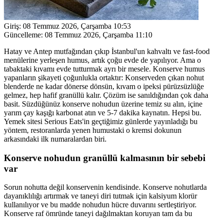
Giriş:
08 Temmuz 2026, Çarşamba 10:53
Güncelleme:
08 Temmuz 2026, Çarşamba 11:10
Hatay ve Antep mutfağından çıkıp İstanbul'un kahvaltı ve fast-food
menülerine yerleşen humus, artık çoğu evde de yapılıyor. Ama o
tabaktaki kıvamı evde tutturmak ayrı bir mesele. Konserve humus
yapanların şikayeti çoğunlukla ortaktır: Konserveden çıkan nohut
blenderde ne kadar dönerse dönsün, kıvam o ipeksi pürüzsüzlüğe
gelmez, hep hafif granüllü kalır. Çözüm ise sanıldığından çok daha
basit. Süzdüğünüz konserve nohudun üzerine temiz su alın, içine
yarım çay kaşığı karbonat atın ve 5-7 dakika kaynatın. Hepsi bu.
Yemek sitesi Serious Eats'in geçtiğimiz günlerde yayınladığı bu
yöntem, restoranlarda yenen humustaki o kremsi dokunun
arkasındaki ilk numaralardan biri.
Konserve nohudun granüllü kalmasının bir sebebi
var
Sorun nohutta değil konservenin kendisinde. Konserve nohutlarda
dayanıklılığı artırmak ve taneyi diri tutmak için kalsiyum klorür
kullanılıyor ve bu madde nohudun hücre duvarını sertleştiriyor.
Konserve raf ömründe taneyi dağılmaktan koruyan tam da bu