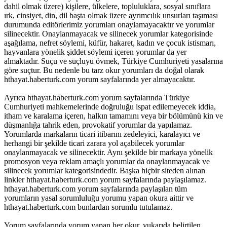
dahil olmak üzere) kişilere, ülkelere, topluluklara, sosyal sınıflara
ırk, cinsiyet, din, dil başta olmak üzere ayrımcılık unsurları taşıması
durumunda editörlerimiz yorumları onaylamayacaktır ve yorumlar
silinecektir. Onaylanmayacak ve silinecek yorumlar kategorisinde
aşağılama, nefret söylemi, küfür, hakaret, kadın ve çocuk istismarı,
hayvanlara yönelik şiddet söylemi içeren yorumlar da yer
almaktadır. Suçu ve suçluyu övmek, Türkiye Cumhuriyeti yasalarına
göre suçtur. Bu nedenle bu tarz okur yorumları da doğal olarak
hthayat.haberturk.com yorum sayfalarında yer almayacaktır.
Ayrıca hthayat.haberturk.com yorum sayfalarında Türkiye
Cumhuriyeti mahkemelerinde doğruluğu ispat edilemeyecek iddia,
itham ve karalama içeren, halkın tamamını veya bir bölümünü kin ve
düşmanlığa tahrik eden, provokatif yorumlar da yapılamaz.
Yorumlarda markaların ticari itibarını zedeleyici, karalayıcı ve
herhangi bir şekilde ticari zarara yol açabilecek yorumlar
onaylanmayacak ve silinecektir. Aynı şekilde bir markaya yönelik
promosyon veya reklam amaçlı yorumlar da onaylanmayacak ve
silinecek yorumlar kategorisindedir. Başka hiçbir siteden alınan
linkler hthayat.haberturk.com yorum sayfalarında paylaşılamaz.
hthayat.haberturk.com yorum sayfalarında paylaşılan tüm
yorumların yasal sorumluluğu yorumu yapan okura aittir ve
hthayat.haberturk.com bunlardan sorumlu tutulamaz.
Yorum sayfalarında yorum yapan her okur, yukarıda belirtilen