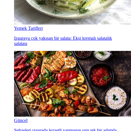
Yemek Tarifleri
Izgaraya çok yakışan bir salata: Ekşi kremalı salatalık
salatası
Güncel
Sebzeleri ızgarada lezzetli yapmanın sırrı tek bir adımda