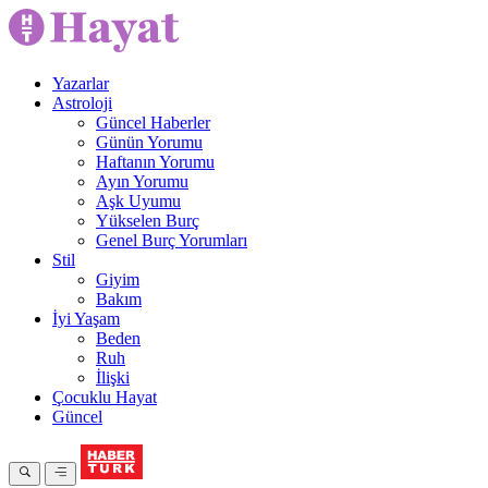
Yazarlar
Astroloji
Güncel Haberler
Günün Yorumu
Haftanın Yorumu
Ayın Yorumu
Aşk Uyumu
Yükselen Burç
Genel Burç Yorumları
Stil
Giyim
Bakım
İyi Yaşam
Beden
Ruh
İlişki
Çocuklu Hayat
Güncel