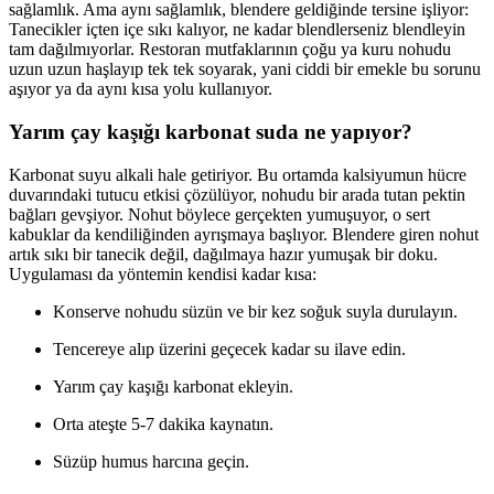
sağlamlık. Ama aynı sağlamlık, blendere geldiğinde tersine işliyor:
Tanecikler içten içe sıkı kalıyor, ne kadar blendlerseniz blendleyin
tam dağılmıyorlar. Restoran mutfaklarının çoğu ya kuru nohudu
uzun uzun haşlayıp tek tek soyarak, yani ciddi bir emekle bu sorunu
aşıyor ya da aynı kısa yolu kullanıyor.
Yarım çay kaşığı karbonat suda ne yapıyor?
Karbonat suyu alkali hale getiriyor. Bu ortamda kalsiyumun hücre
duvarındaki tutucu etkisi çözülüyor, nohudu bir arada tutan pektin
bağları gevşiyor. Nohut böylece gerçekten yumuşuyor, o sert
kabuklar da kendiliğinden ayrışmaya başlıyor. Blendere giren nohut
artık sıkı bir tanecik değil, dağılmaya hazır yumuşak bir doku.
Uygulaması da yöntemin kendisi kadar kısa:
Konserve nohudu süzün ve bir kez soğuk suyla durulayın.
Tencereye alıp üzerini geçecek kadar su ilave edin.
Yarım çay kaşığı karbonat ekleyin.
Orta ateşte 5-7 dakika kaynatın.
Süzüp humus harcına geçin.