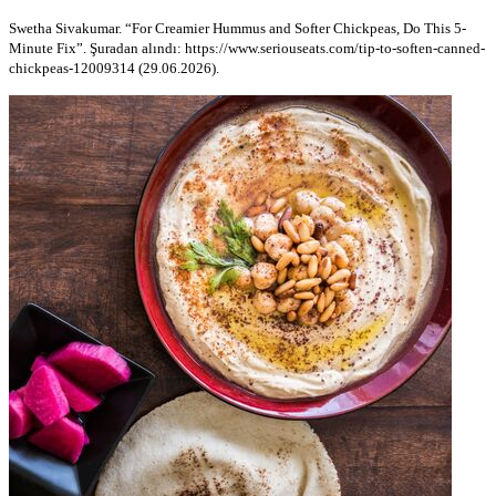
Swetha Sivakumar. “For Creamier Hummus and Softer Chickpeas, Do This 5-
Minute Fix”. Şuradan alındı: https://www.seriouseats.com/tip-to-soften-canned-
chickpeas-12009314 (29.06.2026).