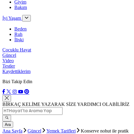
Giyim
Bakım
İyi Yaşam
Beden
Ruh
İlişki
Çocuklu Hayat
Güncel
Video
Testler
Kaydettiklerim
Bizi Takip Edin
BİRKAÇ KELİME YAZARAK SİZE YARDIMCI OLABİLİRİZ
Ara
Ana Sayfa
Güncel
Yemek Tarifleri
Konserve nohut ile pratik