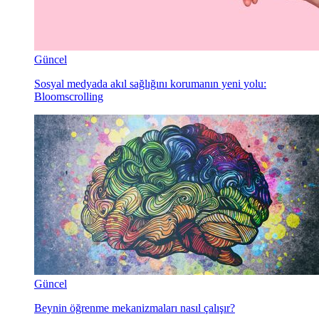
Güncel
Sosyal medyada akıl sağlığını korumanın yeni yolu:
Bloomscrolling
Güncel
Beynin öğrenme mekanizmaları nasıl çalışır?