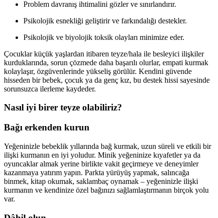
Problem davranış ihtimalini gözler ve sınırlandırır.
Psikolojik esnekliği geliştirir ve farkındalığı destekler.
Psikolojik ve biyolojik toksik olayları minimize eder.
Çocuklar küçük yaşlardan itibaren teyze/hala ile besleyici ilişkiler
kurduklarında, sorun çözmede daha başarılı olurlar, empati kurmak
kolaylaşır, özgüvenlerinde yükseliş görülür. Kendini güvende
hisseden bir bebek, çocuk ya da genç kız, bu destek hissi sayesinde
sorunsuzca ilerleme kaydeder.
Nasıl iyi birer teyze olabiliriz?
Bağı erkenden kurun
Yeğeninizle bebeklik yıllarında bağ kurmak, uzun süreli ve etkili bir
ilişki kurmanın en iyi yoludur. Minik yeğeninize kıyafetler ya da
oyuncaklar almak yerine birlikte vakit geçirmeye ve deneyimler
kazanmaya yatırım yapın. Parkta yürüyüş yapmak, salıncağa
binmek, kitap okumak, saklambaç oynamak – yeğeninizle ilişki
kurmanın ve kendinize özel bağınızı sağlamlaştırmanın birçok yolu
var.
Dâhil olun