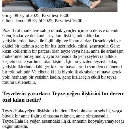
Giriş:
08 Eylül 2025, Pazartesi 16:00
Güncelleme:
08 Eylül 2025, Pazartesi 16:00
Pozitif rol modellere sahip olmak gençler için son derece önemli.
Genç kızlar ve delikanlılar yakın ilişki içinde oldukları
yetişkinlerden hayat ile ilgili bilgi ve ilham alırlar. Destekleyici ve
eğitici bir kadının genç bir kız üzerindeki etkisi, şaşırtıcıdır. Genç
kızın köklerinin bir parçası olan teyze veya hala, anne ile arkadaşın
mükemmel birleşimidir; aynı zamanda da yeni şeyleri rahatlıkla
keşfetmesine yardımcı olan kişidir. İşte bu yüzden teyze/halalar,
yetişkinliklerinde dahi geç kızların hayatlarında son derece önemli
bir role sahiptir. Ve elbette ki illa biyolojik akrabalar olmaya gerek
yok; herhangi bir yetişkin kadın, genç kızlar için etkili bir teyze
rolünü üstlenebilir.
Teyzelerin yararları: Teyze-yeğen ilişkisini bu derece
özel kılan nedir?
Teyze/Hala-yeğen ilişkisinin bu denli özel olmasının sebebi, yaşça
büyük bir anne figürü olmasına rağmen, anne olmamasıdır.
Teyze/Hala ile yeğen arasındaki ilişki, annenin kopyalayamayacağı
özgünlüktedir.