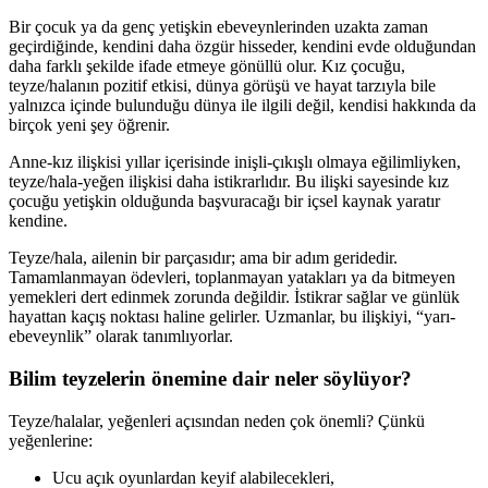
Bir çocuk ya da genç yetişkin ebeveynlerinden uzakta zaman
geçirdiğinde, kendini daha özgür hisseder, kendini evde olduğundan
daha farklı şekilde ifade etmeye gönüllü olur. Kız çocuğu,
teyze/halanın pozitif etkisi, dünya görüşü ve hayat tarzıyla bile
yalnızca içinde bulunduğu dünya ile ilgili değil, kendisi hakkında da
birçok yeni şey öğrenir.
Anne-kız ilişkisi yıllar içerisinde inişli-çıkışlı olmaya eğilimliyken,
teyze/hala-yeğen ilişkisi daha istikrarlıdır. Bu ilişki sayesinde kız
çocuğu yetişkin olduğunda başvuracağı bir içsel kaynak yaratır
kendine.
Teyze/hala, ailenin bir parçasıdır; ama bir adım geridedir.
Tamamlanmayan ödevleri, toplanmayan yatakları ya da bitmeyen
yemekleri dert edinmek zorunda değildir. İstikrar sağlar ve günlük
hayattan kaçış noktası haline gelirler. Uzmanlar, bu ilişkiyi, “yarı-
ebeveynlik” olarak tanımlıyorlar.
Bilim teyzelerin önemine dair neler söylüyor?
Teyze/halalar, yeğenleri açısından neden çok önemli? Çünkü
yeğenlerine:
Ucu açık oyunlardan keyif alabilecekleri,