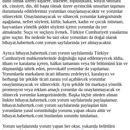
dahil olmak üzere) kişilere, ülkelere, topluluklara, sosyal sınıflara
ırk, cinsiyet, din, dil başta olmak üzere ayrımcılık unsurları taşıması
durumunda editörlerimiz yorumları onaylamayacaktır ve yorumlar
silinecektir. Onaylanmayacak ve silinecek yorumlar kategorisinde
aşağılama, nefret söylemi, küfür, hakaret, kadın ve çocuk istismarı,
hayvanlara yönelik şiddet söylemi içeren yorumlar da yer
almaktadır. Suçu ve suçluyu övmek, Türkiye Cumhuriyeti yasalarına
göre suçtur. Bu nedenle bu tarz okur yorumları da doğal olarak
hthayat.haberturk.com yorum sayfalarında yer almayacaktır.
Ayrıca hthayat.haberturk.com yorum sayfalarında Türkiye
Cumhuriyeti mahkemelerinde doğruluğu ispat edilemeyecek iddia,
itham ve karalama içeren, halkın tamamını veya bir bölümünü kin ve
düşmanlığa tahrik eden, provokatif yorumlar da yapılamaz.
Yorumlarda markaların ticari itibarını zedeleyici, karalayıcı ve
herhangi bir şekilde ticari zarara yol açabilecek yorumlar
onaylanmayacak ve silinecektir. Aynı şekilde bir markaya yönelik
promosyon veya reklam amaçlı yorumlar da onaylanmayacak ve
silinecek yorumlar kategorisindedir. Başka hiçbir siteden alınan
linkler hthayat.haberturk.com yorum sayfalarında paylaşılamaz.
hthayat.haberturk.com yorum sayfalarında paylaşılan tüm
yorumların yasal sorumluluğu yorumu yapan okura aittir ve
hthayat.haberturk.com bunlardan sorumlu tutulamaz.
Yorum sayfalarında yorum yapan her okur, yukarıda belirtilen