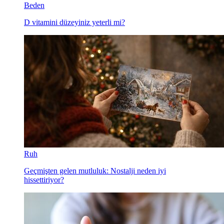
Beden
D vitamini düzeyiniz yeterli mi?
Ruh
Geçmişten gelen mutluluk: Nostalji neden iyi
hissettiriyor?