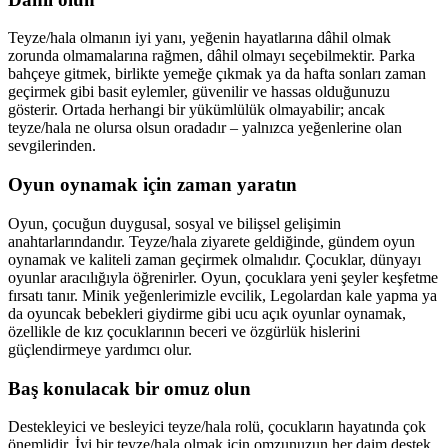
Teyze/hala olmanın iyi yanı, yeğenin hayatlarına dâhil olmak
zorunda olmamalarına rağmen, dâhil olmayı seçebilmektir. Parka
bahçeye gitmek, birlikte yemeğe çıkmak ya da hafta sonları zaman
geçirmek gibi basit eylemler, güvenilir ve hassas olduğunuzu
gösterir. Ortada herhangi bir yükümlülük olmayabilir; ancak
teyze/hala ne olursa olsun oradadır – yalnızca yeğenlerine olan
sevgilerinden.
Oyun oynamak için zaman yaratın
Oyun, çocuğun duygusal, sosyal ve bilişsel gelişimin
anahtarlarındandır. Teyze/hala ziyarete geldiğinde, gündem oyun
oynamak ve kaliteli zaman geçirmek olmalıdır. Çocuklar, dünyayı
oyunlar aracılığıyla öğrenirler. Oyun, çocuklara yeni şeyler keşfetme
fırsatı tanır. Minik yeğenlerimizle evcilik, Legolardan kale yapma ya
da oyuncak bebekleri giydirme gibi ucu açık oyunlar oynamak,
özellikle de kız çocuklarının beceri ve özgürlük hislerini
güçlendirmeye yardımcı olur.
Baş konulacak bir omuz olun
Destekleyici ve besleyici teyze/hala rolü, çocukların hayatında çok
önemlidir. İyi bir teyze/hala olmak için omzunuzun her daim destek