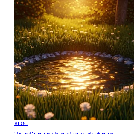
BLOG
'Para yok' diyorsan zihnindeki kodu yanlış giriyorsun