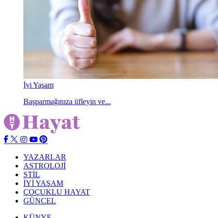
İyi Yaşam
Başparmağınıza üfleyin ve...
YAZARLAR
ASTROLOJİ
STİL
İYİ YAŞAM
ÇOÇUKLU HAYAT
GÜNCEL
KÜNYE