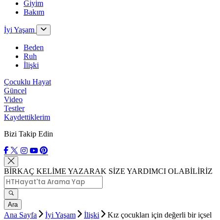
Giyim
Bakım
İyi Yaşam
Beden
Ruh
İlişki
Çocuklu Hayat
Güncel
Video
Testler
Kaydettiklerim
Bizi Takip Edin
BİRKAÇ KELİME YAZARAK SİZE YARDIMCI OLABİLİRİZ
Ara
Ana Sayfa
İyi Yaşam
İlişki
Kız çocukları için değerli bir içsel