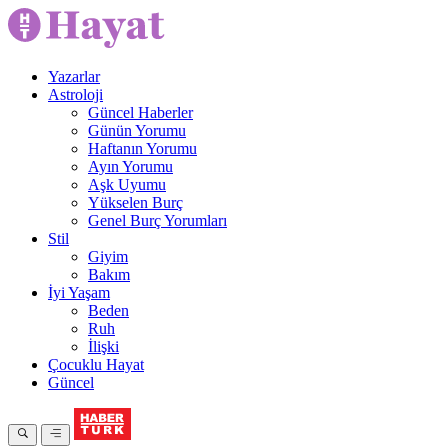
Yazarlar
Astroloji
Güncel Haberler
Günün Yorumu
Haftanın Yorumu
Ayın Yorumu
Aşk Uyumu
Yükselen Burç
Genel Burç Yorumları
Stil
Giyim
Bakım
İyi Yaşam
Beden
Ruh
İlişki
Çocuklu Hayat
Güncel