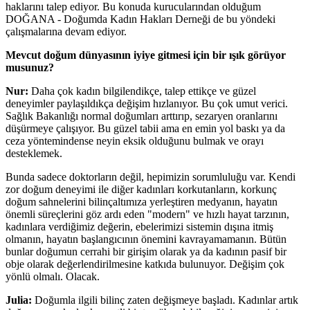
haklarını talep ediyor. Bu konuda kurucularından olduğum
DOĞANA - Doğumda Kadın Hakları Derneği de bu yöndeki
çalışmalarına devam ediyor.
Mevcut doğum dünyasının iyiye gitmesi için bir ışık görüyor
musunuz?
Nur:
Daha çok kadın bilgilendikçe, talep ettikçe ve güzel
deneyimler paylaşıldıkça değişim hızlanıyor. Bu çok umut verici.
Sağlık Bakanlığı normal doğumları arttırıp, sezaryen oranlarını
düşürmeye çalışıyor. Bu güzel tabii ama en emin yol baskı ya da
ceza yöntemindense neyin eksik olduğunu bulmak ve orayı
desteklemek.
Bunda sadece doktorların değil, hepimizin sorumluluğu var. Kendi
zor doğum deneyimi ile diğer kadınları korkutanların, korkunç
doğum sahnelerini bilinçaltımıza yerleştiren medyanın, hayatın
önemli süreçlerini göz ardı eden "modern" ve hızlı hayat tarzının,
kadınlara verdiğimiz değerin, ebelerimizi sistemin dışına itmiş
olmanın, hayatın başlangıcının önemini kavrayamamanın. Bütün
bunlar doğumun cerrahi bir girişim olarak ya da kadının pasif bir
obje olarak değerlendirilmesine katkıda bulunuyor. Değişim çok
yönlü olmalı. Olacak.
Julia:
Doğumla ilgili bilinç zaten değişmeye başladı. Kadınlar artık