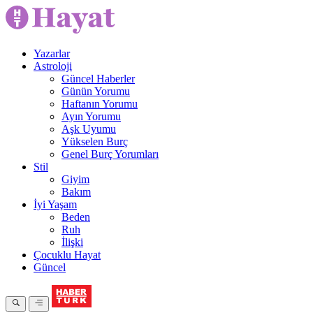
Yazarlar
Astroloji
Güncel Haberler
Günün Yorumu
Haftanın Yorumu
Ayın Yorumu
Aşk Uyumu
Yükselen Burç
Genel Burç Yorumları
Stil
Giyim
Bakım
İyi Yaşam
Beden
Ruh
İlişki
Çocuklu Hayat
Güncel