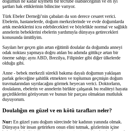
doğumun ne kadar kıymetli bir tecrübe olabileceğinin ve en iyi
şartları hak ettiklerinin bilincine varıyor.
Türk Ebeler Derneği’nin çabaları da son derece cesaret verici.
Ebelerin, hastanelerde, doğum merkezlerinde ve evde doğumlarda
artık mesleklerini icra edebilecekleri ve böylelikle normal ve sağlıklı
annelerin bebeklerini ebelerin yardımıyla dünyaya getirecekleri
konusunda ümitliyim.
Sayıları her geçen gün artan eğitimli doulalar da doğumda anneyi
odak noktası yapmaya doğru atılan bu adımda gittikçe artan bir
öneme sahip; aynı ABD, Brezilya, Filipinler gibi diğer ülkelerde
olduğu gibi.
Anne - bebek merkezli sürekli bakıma dayalı doğumun yaklaşan
parlak geleceğine şahitlik etmekten ve toplumun geçmişin doğum
travmalarından sıyrılacağını görmek heyecan verici. Doktorların,
doulaların, ebelerin ve annelerin birlikte çalışarak bu realiteyi hayata
geçirdiklerini görüyorum ve bunun bir parçası olmaktan mutluluk
duyuyorum.
Doulalığın en güzel ve en kötü tarafları neler?
Nur:
En güzel yanı doğum sürecinde bir kadının yanında olmak.
Dünyaya bir insan getirirken onun elini tutmak, gözlerinin içine