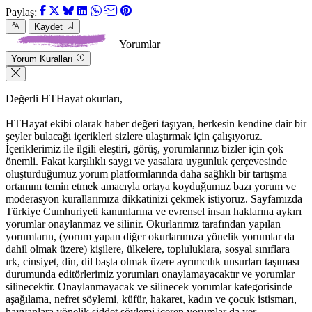
Paylaş:
Kaydet
Yorumlar
Yorum Kuralları
Değerli HTHayat okurları,
HTHayat ekibi olarak haber değeri taşıyan, herkesin kendine dair bir
şeyler bulacağı içerikleri sizlere ulaştırmak için çalışıyoruz.
İçeriklerimiz ile ilgili eleştiri, görüş, yorumlarınız bizler için çok
önemli. Fakat karşılıklı saygı ve yasalara uygunluk çerçevesinde
oluşturduğumuz yorum platformlarında daha sağlıklı bir tartışma
ortamını temin etmek amacıyla ortaya koyduğumuz bazı yorum ve
moderasyon kurallarımıza dikkatinizi çekmek istiyoruz. Sayfamızda
Türkiye Cumhuriyeti kanunlarına ve evrensel insan haklarına aykırı
yorumlar onaylanmaz ve silinir. Okurlarımız tarafından yapılan
yorumların, (yorum yapan diğer okurlarımıza yönelik yorumlar da
dahil olmak üzere) kişilere, ülkelere, topluluklara, sosyal sınıflara
ırk, cinsiyet, din, dil başta olmak üzere ayrımcılık unsurları taşıması
durumunda editörlerimiz yorumları onaylamayacaktır ve yorumlar
silinecektir. Onaylanmayacak ve silinecek yorumlar kategorisinde
aşağılama, nefret söylemi, küfür, hakaret, kadın ve çocuk istismarı,
hayvanlara yönelik şiddet söylemi içeren yorumlar da yer