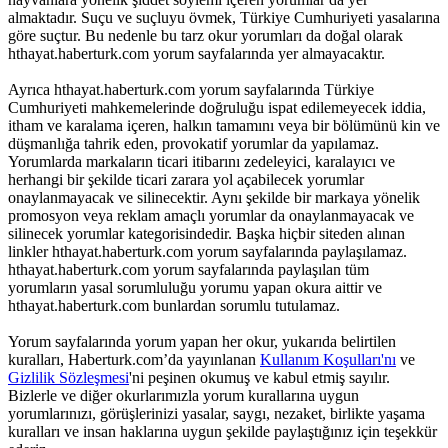
almaktadır. Suçu ve suçluyu övmek, Türkiye Cumhuriyeti yasalarına
göre suçtur. Bu nedenle bu tarz okur yorumları da doğal olarak
hthayat.haberturk.com yorum sayfalarında yer almayacaktır.
Ayrıca hthayat.haberturk.com yorum sayfalarında Türkiye
Cumhuriyeti mahkemelerinde doğruluğu ispat edilemeyecek iddia,
itham ve karalama içeren, halkın tamamını veya bir bölümünü kin ve
düşmanlığa tahrik eden, provokatif yorumlar da yapılamaz.
Yorumlarda markaların ticari itibarını zedeleyici, karalayıcı ve
herhangi bir şekilde ticari zarara yol açabilecek yorumlar
onaylanmayacak ve silinecektir. Aynı şekilde bir markaya yönelik
promosyon veya reklam amaçlı yorumlar da onaylanmayacak ve
silinecek yorumlar kategorisindedir. Başka hiçbir siteden alınan
linkler hthayat.haberturk.com yorum sayfalarında paylaşılamaz.
hthayat.haberturk.com yorum sayfalarında paylaşılan tüm
yorumların yasal sorumluluğu yorumu yapan okura aittir ve
hthayat.haberturk.com bunlardan sorumlu tutulamaz.
Yorum sayfalarında yorum yapan her okur, yukarıda belirtilen
kuralları, Haberturk.com’da yayınlanan
Kullanım Koşulları'nı
ve
Gizlilik Sözleşmesi
'ni peşinen okumuş ve kabul etmiş sayılır.
Bizlerle ve diğer okurlarımızla yorum kurallarına uygun
yorumlarınızı, görüşlerinizi yasalar, saygı, nezaket, birlikte yaşama
kuralları ve insan haklarına uygun şekilde paylaştığınız için teşekkür