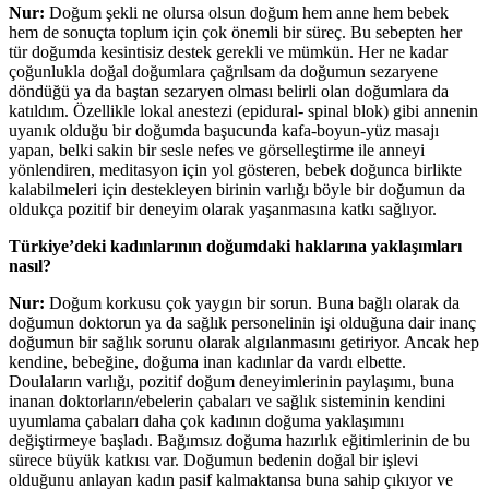
Nur:
Doğum şekli ne olursa olsun doğum hem anne hem bebek
hem de sonuçta toplum için çok önemli bir süreç. Bu sebepten her
tür doğumda kesintisiz destek gerekli ve mümkün. Her ne kadar
çoğunlukla doğal doğumlara çağrılsam da doğumun sezaryene
döndüğü ya da baştan sezaryen olması belirli olan doğumlara da
katıldım. Özellikle lokal anestezi (epidural- spinal blok) gibi annenin
uyanık olduğu bir doğumda başucunda kafa-boyun-yüz masajı
yapan, belki sakin bir sesle nefes ve görselleştirme ile anneyi
yönlendiren, meditasyon için yol gösteren, bebek doğunca birlikte
kalabilmeleri için destekleyen birinin varlığı böyle bir doğumun da
oldukça pozitif bir deneyim olarak yaşanmasına katkı sağlıyor.
Türkiye’deki kadınlarının doğumdaki haklarına yaklaşımları
nasıl?
Nur:
Doğum korkusu çok yaygın bir sorun. Buna bağlı olarak da
doğumun doktorun ya da sağlık personelinin işi olduğuna dair inanç
doğumun bir sağlık sorunu olarak algılanmasını getiriyor. Ancak hep
kendine, bebeğine, doğuma inan kadınlar da vardı elbette.
Doulaların varlığı, pozitif doğum deneyimlerinin paylaşımı, buna
inanan doktorların/ebelerin çabaları ve sağlık sisteminin kendini
uyumlama çabaları daha çok kadının doğuma yaklaşımını
değiştirmeye başladı. Bağımsız doğuma hazırlık eğitimlerinin de bu
sürece büyük katkısı var. Doğumun bedenin doğal bir işlevi
olduğunu anlayan kadın pasif kalmaktansa buna sahip çıkıyor ve