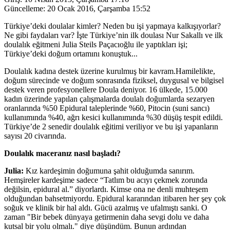
Güncelleme:
20 Ocak 2016, Çarşamba 15:52
Türkiye’deki doulalar kimler? Neden bu işi yapmaya kalkışıyorlar?
Ne gibi faydaları var? İşte Türkiye’nin ilk doulası Nur Sakallı ve ilk
doulalık eğitmeni Julia Steils Paçacıoğlu ile yaptıkları işi;
Türkiye’deki doğum ortamını konuştuk...
Doulalık kadına destek üzerine kurulmuş bir kavram.Hamilelikte,
doğum sürecinde ve doğum sonrasında fiziksel, duygusal ve bilgisel
destek veren profesyonellere Doula deniyor. 16 ülkede, 15.000
kadın üzerinde yapılan çalışmalarda doulalı doğumlarda sezaryen
oranlarında %50 Epidural taleplerinde %60, Pitocin (suni sancı)
kullanımında %40, ağrı kesici kullanımında %30 düşüş tespit edildi.
Türkiye’de 2 senedir doulalık eğitimi veriliyor ve bu işi yapanların
sayısı 20 civarında.
Doulalık maceranız nasıl başladı?
Julia:
Kız kardeşimin doğumuna şahit olduğumda sanırım.
Hemşireler kardeşime sadece “Tatlım bu acıyı çekmek zorunda
değilsin, epidural al.” diyorlardı. Kimse ona ne denli muhteşem
olduğundan bahsetmiyordu. Epidural kararından itibaren her şey çok
soğuk ve klinik bir hal aldı. Gücü azalmış ve ufalmıştı sanki. O
zaman "Bir bebek dünyaya getirmenin daha sevgi dolu ve daha
kutsal bir yolu olmalı." diye düşündüm. Bunun ardından