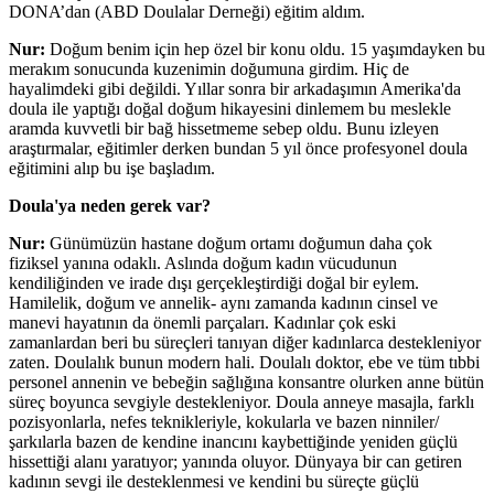
DONA’dan (ABD Doulalar Derneği) eğitim aldım.
Nur:
Doğum benim için hep özel bir konu oldu. 15 yaşımdayken bu
merakım sonucunda kuzenimin doğumuna girdim. Hiç de
hayalimdeki gibi değildi. Yıllar sonra bir arkadaşımın Amerika'da
doula ile yaptığı doğal doğum hikayesini dinlemem bu meslekle
aramda kuvvetli bir bağ hissetmeme sebep oldu. Bunu izleyen
araştırmalar, eğitimler derken bundan 5 yıl önce profesyonel doula
eğitimini alıp bu işe başladım.
Doula'ya neden gerek var?
Nur:
Günümüzün hastane doğum ortamı doğumun daha çok
fiziksel yanına odaklı. Aslında doğum kadın vücudunun
kendiliğinden ve irade dışı gerçekleştirdiği doğal bir eylem.
Hamilelik, doğum ve annelik- aynı zamanda kadının cinsel ve
manevi hayatının da önemli parçaları. Kadınlar çok eski
zamanlardan beri bu süreçleri tanıyan diğer kadınlarca destekleniyor
zaten. Doulalık bunun modern hali. Doulalı doktor, ebe ve tüm tıbbi
personel annenin ve bebeğin sağlığına konsantre olurken anne bütün
süreç boyunca sevgiyle destekleniyor. Doula anneye masajla, farklı
pozisyonlarla, nefes teknikleriyle, kokularla ve bazen ninniler/
şarkılarla bazen de kendine inancını kaybettiğinde yeniden güçlü
hissettiği alanı yaratıyor; yanında oluyor. Dünyaya bir can getiren
kadının sevgi ile desteklenmesi ve kendini bu süreçte güçlü