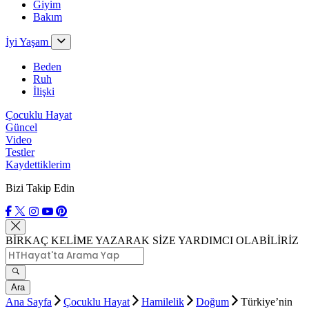
Giyim
Bakım
İyi Yaşam
Beden
Ruh
İlişki
Çocuklu Hayat
Güncel
Video
Testler
Kaydettiklerim
Bizi Takip Edin
BİRKAÇ KELİME YAZARAK SİZE YARDIMCI OLABİLİRİZ
Ara
Ana Sayfa
Çocuklu Hayat
Hamilelik
Doğum
Türkiye’nin