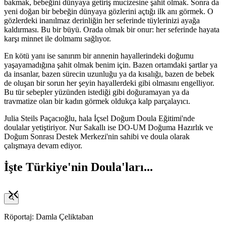
bakmak, bebeğini dünyaya getiriş mucizesine şahit olmak. Sonra da
yeni doğan bir bebeğin dünyaya gözlerini açtığı ilk anı görmek. O
gözlerdeki inanılmaz derinliğin her seferinde tüylerinizi ayağa
kaldırması. Bu bir büyü. Orada olmak bir onur: her seferinde hayata
karşı minnet ile dolmamı sağlıyor.
En kötü yanı ise sanırım bir annenin hayallerindeki doğumu
yaşayamadığına şahit olmak benim için. Bazen ortamdaki şartlar ya
da insanlar, bazen sürecin uzunluğu ya da kısalığı, bazen de bebek
de oluşan bir sorun her şeyin hayallerdeki gibi olmasını engelliyor.
Bu tür sebepler yüzünden istediği gibi doğuramayan ya da
travmatize olan bir kadın görmek oldukça kalp parçalayıcı.
Julia Steils Paçacıoğlu, hala İçsel Doğum Doula Eğitimi'nde
doulalar yetiştiriyor. Nur Sakallı ise DO-UM Doğuma Hazırlık ve
Doğum Sonrası Destek Merkezi'nin sahibi ve doula olarak
çalışmaya devam ediyor.
İşte Türkiye'nin Doula'ları...
Röportaj: Damla Çeliktaban