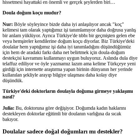
hissetmesi hayattaki en önemli ve gerçek şeylerden biri…
Doula doğum koçu mudur?
Nur:
Böyle söyleyince bizde daha iyi anlaşılıyor ancak "koç"
kelimesi tam olarak yaptığımız işi tanımlamıyor daha doğrusu yanlış
bir anlam yüklüyor. Ayrıca Türkiye'de tıbbı bir geçmişten gelen ebe
veya hemşireler kendilerine doğum koçu diyorlar. Biz Türkiye'deki
doulalar hem yaptığımız işi daha iyi tanımladığını düşündüğümüz
için hem de aradaki farkı daha net belirtmek için doula-doğum
destekçisi kavramını kullanmayı uygun buluyoruz. Aslında dula diye
telaffuz ediliyor ve öyle yazmamız lazım ama kelime Türkçeye yeni
girdiği için internette araştırma yapan birinin dünyanın her yerinde
kullanılan şekliyle arayıp bilgiye ulaşması daha kolay diye
düşündük.
Türkiye'deki doktorların doulayla doğuma girmeye yaklaşımı
nasıl?
Julia:
Bu, doktoruna göre değişiyor. Doğumda kadın haklarını
destekleyen doktorlar eğitimli bir doulanın varlığına da sıcak
bakıyor.
Doulalar sadece doğal doğumları mı destekler?