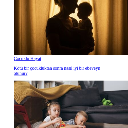
Çocuklu Hayat
Kötü bir çocukluktan sonra nasıl iyi bir ebeveyn
olunur?