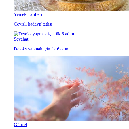
Yemek Tarifleri
Cevizli kadayıf tatlısı
Seyahat
Detoks yapmak için ilk 6 adım
Güncel