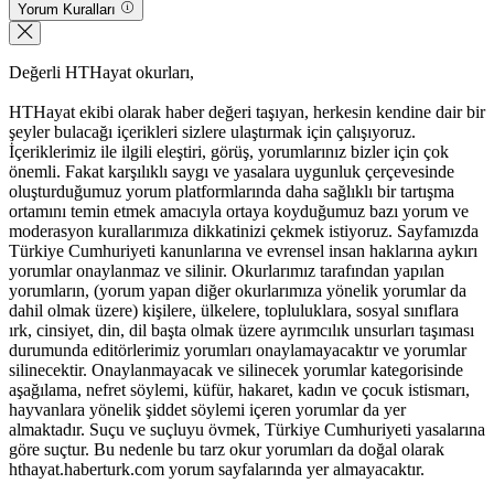
Yorum Kuralları
Değerli HTHayat okurları,
HTHayat ekibi olarak haber değeri taşıyan, herkesin kendine dair bir
şeyler bulacağı içerikleri sizlere ulaştırmak için çalışıyoruz.
İçeriklerimiz ile ilgili eleştiri, görüş, yorumlarınız bizler için çok
önemli. Fakat karşılıklı saygı ve yasalara uygunluk çerçevesinde
oluşturduğumuz yorum platformlarında daha sağlıklı bir tartışma
ortamını temin etmek amacıyla ortaya koyduğumuz bazı yorum ve
moderasyon kurallarımıza dikkatinizi çekmek istiyoruz. Sayfamızda
Türkiye Cumhuriyeti kanunlarına ve evrensel insan haklarına aykırı
yorumlar onaylanmaz ve silinir. Okurlarımız tarafından yapılan
yorumların, (yorum yapan diğer okurlarımıza yönelik yorumlar da
dahil olmak üzere) kişilere, ülkelere, topluluklara, sosyal sınıflara
ırk, cinsiyet, din, dil başta olmak üzere ayrımcılık unsurları taşıması
durumunda editörlerimiz yorumları onaylamayacaktır ve yorumlar
silinecektir. Onaylanmayacak ve silinecek yorumlar kategorisinde
aşağılama, nefret söylemi, küfür, hakaret, kadın ve çocuk istismarı,
hayvanlara yönelik şiddet söylemi içeren yorumlar da yer
almaktadır. Suçu ve suçluyu övmek, Türkiye Cumhuriyeti yasalarına
göre suçtur. Bu nedenle bu tarz okur yorumları da doğal olarak
hthayat.haberturk.com yorum sayfalarında yer almayacaktır.