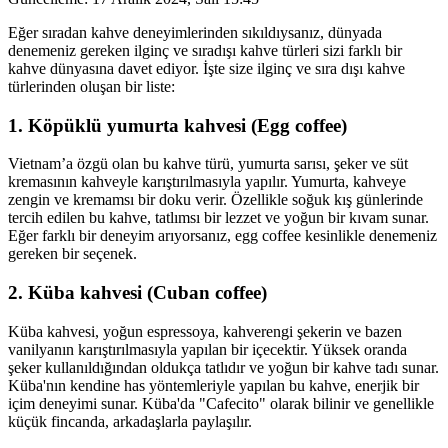
Eğer sıradan kahve deneyimlerinden sıkıldıysanız, dünyada
denemeniz gereken ilginç ve sıradışı kahve türleri sizi farklı bir
kahve dünyasına davet ediyor. İşte size ilginç ve sıra dışı kahve
türlerinden oluşan bir liste:
1. Köpüklü yumurta kahvesi (Egg coffee)
Vietnam’a özgü olan bu kahve türü, yumurta sarısı, şeker ve süt
kremasının kahveyle karıştırılmasıyla yapılır. Yumurta, kahveye
zengin ve kremamsı bir doku verir. Özellikle soğuk kış günlerinde
tercih edilen bu kahve, tatlımsı bir lezzet ve yoğun bir kıvam sunar.
Eğer farklı bir deneyim arıyorsanız, egg coffee kesinlikle denemeniz
gereken bir seçenek.
2. Küba kahvesi (Cuban coffee)
Küba kahvesi, yoğun espressoya, kahverengi şekerin ve bazen
vanilyanın karıştırılmasıyla yapılan bir içecektir. Yüksek oranda
şeker kullanıldığından oldukça tatlıdır ve yoğun bir kahve tadı sunar.
Küba'nın kendine has yöntemleriyle yapılan bu kahve, enerjik bir
içim deneyimi sunar. Küba'da "Cafecito" olarak bilinir ve genellikle
küçük fincanda, arkadaşlarla paylaşılır.