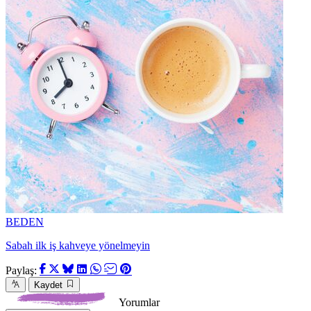
BEDEN
Sabah ilk iş kahveye yönelmeyin
Paylaş:
Kaydet
Yorumlar