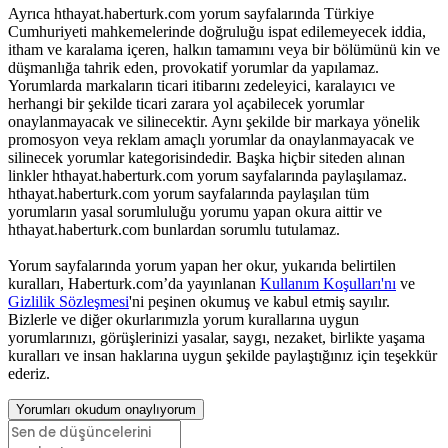
Ayrıca hthayat.haberturk.com yorum sayfalarında Türkiye
Cumhuriyeti mahkemelerinde doğruluğu ispat edilemeyecek iddia,
itham ve karalama içeren, halkın tamamını veya bir bölümünü kin ve
düşmanlığa tahrik eden, provokatif yorumlar da yapılamaz.
Yorumlarda markaların ticari itibarını zedeleyici, karalayıcı ve
herhangi bir şekilde ticari zarara yol açabilecek yorumlar
onaylanmayacak ve silinecektir. Aynı şekilde bir markaya yönelik
promosyon veya reklam amaçlı yorumlar da onaylanmayacak ve
silinecek yorumlar kategorisindedir. Başka hiçbir siteden alınan
linkler hthayat.haberturk.com yorum sayfalarında paylaşılamaz.
hthayat.haberturk.com yorum sayfalarında paylaşılan tüm
yorumların yasal sorumluluğu yorumu yapan okura aittir ve
hthayat.haberturk.com bunlardan sorumlu tutulamaz.
Yorum sayfalarında yorum yapan her okur, yukarıda belirtilen
kuralları, Haberturk.com’da yayınlanan
Kullanım Koşulları'nı
ve
Gizlilik Sözleşmesi
'ni peşinen okumuş ve kabul etmiş sayılır.
Bizlerle ve diğer okurlarımızla yorum kurallarına uygun
yorumlarınızı, görüşlerinizi yasalar, saygı, nezaket, birlikte yaşama
kuralları ve insan haklarına uygun şekilde paylaştığınız için teşekkür
ederiz.
Yorumları okudum onaylıyorum