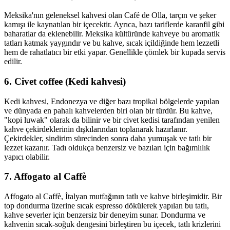
Meksika'nın geleneksel kahvesi olan Café de Olla, tarçın ve şeker
kamışı ile kaynatılan bir içecektir. Ayrıca, bazı tariflerde karanfil gibi
baharatlar da eklenebilir. Meksika kültüründe kahveye bu aromatik
tatları katmak yaygındır ve bu kahve, sıcak içildiğinde hem lezzetli
hem de rahatlatıcı bir etki yapar. Genellikle çömlek bir kupada servis
edilir.
6. Civet coffee (Kedi kahvesi)
Kedi kahvesi, Endonezya ve diğer bazı tropikal bölgelerde yapılan
ve dünyada en pahalı kahvelerden biri olan bir türdür. Bu kahve,
"kopi luwak" olarak da bilinir ve bir civet kedisi tarafından yenilen
kahve çekirdeklerinin dışkılarından toplanarak hazırlanır.
Çekirdekler, sindirim sürecinden sonra daha yumuşak ve tatlı bir
lezzet kazanır. Tadı oldukça benzersiz ve bazıları için bağımlılık
yapıcı olabilir.
7. Affogato al Caffè
Affogato al Caffè, İtalyan mutfağının tatlı ve kahve birleşimidir. Bir
top dondurma üzerine sıcak espresso dökülerek yapılan bu tatlı,
kahve severler için benzersiz bir deneyim sunar. Dondurma ve
kahvenin sıcak-soğuk dengesini birleştiren bu içecek, tatlı krizlerini