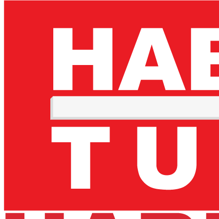
STİL
İYİ YAŞAM
ÇOÇUKLU HAYAT
GÜNCEL
KÜNYE
BİZE ULAŞIN
KULLANIM KOŞULLARI
GİZLİLİK VE KVK POLİTİKASI
ÇEREZ POLİTİKASI
AYDINLATMA METNİ