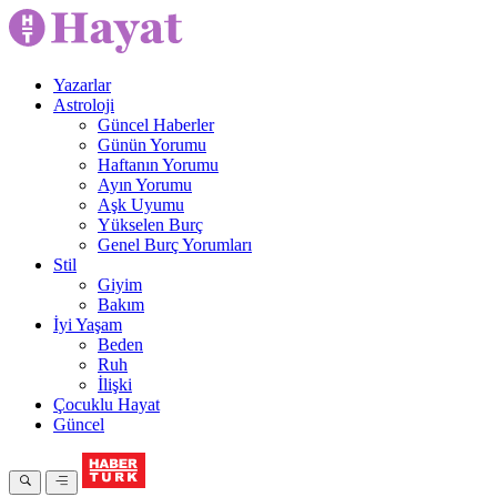
Yazarlar
Astroloji
Güncel Haberler
Günün Yorumu
Haftanın Yorumu
Ayın Yorumu
Aşk Uyumu
Yükselen Burç
Genel Burç Yorumları
Stil
Giyim
Bakım
İyi Yaşam
Beden
Ruh
İlişki
Çocuklu Hayat
Güncel