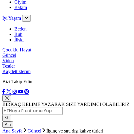
Giyim
Bakım
İyi Yaşam
Beden
Ruh
İlişki
Çocuklu Hayat
Güncel
Video
Testler
Kaydettiklerim
Bizi Takip Edin
BİRKAÇ KELİME YAZARAK SİZE YARDIMCI OLABİLİRİZ
Ara
Ana Sayfa
Güncel
İlginç ve sıra dışı kahve türleri