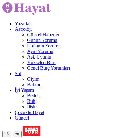
Yazarlar
Astroloji
Güncel Haberler
Günün Yorumu
Haftanın Yorumu
Ayın Yorumu
Aşk Uyumu
Yükselen Burç
Genel Burç Yorumları
Stil
Giyim
Bakım
İyi Yaşam
Beden
Ruh
İlişki
Çocuklu Hayat
Güncel