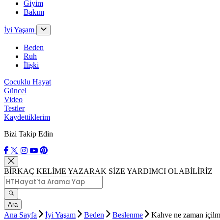
Giyim
Bakım
İyi Yaşam
Beden
Ruh
İlişki
Çocuklu Hayat
Güncel
Video
Testler
Kaydettiklerim
Bizi Takip Edin
BİRKAÇ KELİME YAZARAK SİZE YARDIMCI OLABİLİRİZ
Ara
Ana Sayfa
İyi Yaşam
Beden
Beslenme
Kahve ne zaman içilm