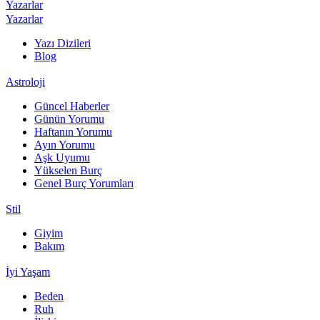
Yazarlar
Yazarlar
Yazı Dizileri
Blog
Astroloji
Güncel Haberler
Günün Yorumu
Haftanın Yorumu
Ayın Yorumu
Aşk Uyumu
Yükselen Burç
Genel Burç Yorumları
Stil
Giyim
Bakım
İyi Yaşam
Beden
Ruh