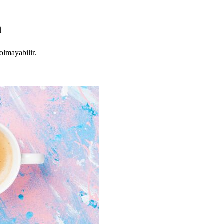
n
olmayabilir.