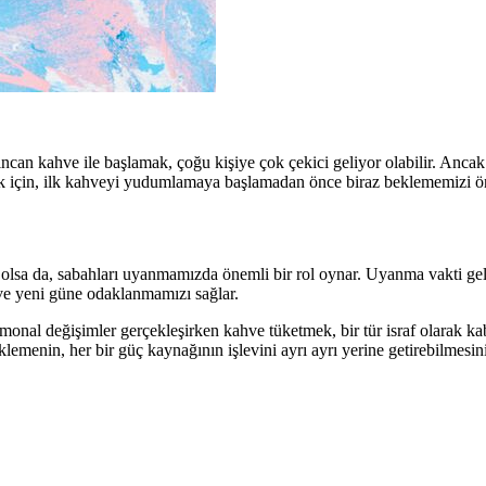
ncan kahve ile başlamak, çoğu kişiye çok çekici geliyor olabilir. Anca
k için, ilk kahveyi yudumlamaya başlamadan önce biraz beklememizi ön
p olsa da, sabahları uyanmamızda önemli bir rol oynar. Uyanma vakti ge
 ve yeni güne odaklanmamızı sağlar.
al değişimler gerçekleşirken kahve tüketmek, bir tür israf olarak kabu
emenin, her bir güç kaynağının işlevini ayrı ayrı yerine getirebilmesin