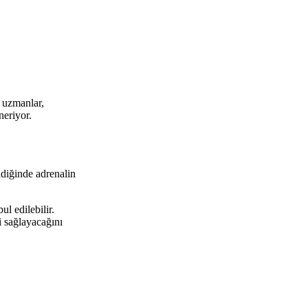
k uzmanlar,
eriyor.
ldiğinde adrenalin
l edilebilir.
i sağlayacağını