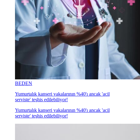
BEDEN
Yumurtalık kanseri vakalarının %40'ı ancak 'acil
serviste' teşhis edilebiliyor!
Yumurtalık kanseri vakalarının %40'ı ancak 'acil
serviste' teşhis edilebiliyor!