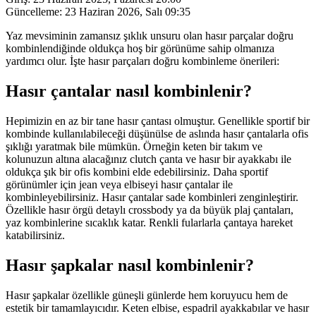
Güncelleme:
23 Haziran 2026, Salı 09:35
Yaz mevsiminin zamansız şıklık unsuru olan hasır parçalar doğru
kombinlendiğinde oldukça hoş bir görünüme sahip olmanıza
yardımcı olur. İşte hasır parçaları doğru kombinleme önerileri:
Hasır çantalar nasıl kombinlenir?
Hepimizin en az bir tane hasır çantası olmuştur. Genellikle sportif bir
kombinde kullanılabileceği düşünülse de aslında hasır çantalarla ofis
şıklığı yaratmak bile mümkün. Örneğin keten bir takım ve
kolunuzun altına alacağınız clutch çanta ve hasır bir ayakkabı ile
oldukça şık bir ofis kombini elde edebilirsiniz. Daha sportif
görünümler için jean veya elbiseyi hasır çantalar ile
kombinleyebilirsiniz. Hasır çantalar sade kombinleri zenginleştirir.
Özellikle hasır örgü detaylı crossbody ya da büyük plaj çantaları,
yaz kombinlerine sıcaklık katar. Renkli fularlarla çantaya hareket
katabilirsiniz.
Hasır şapkalar nasıl kombinlenir?
Hasır şapkalar özellikle güneşli günlerde hem koruyucu hem de
estetik bir tamamlayıcıdır. Keten elbise, espadril ayakkabılar ve hasır