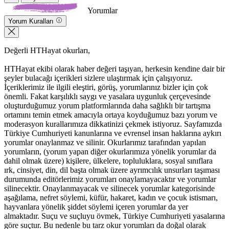
Yorumlar
Yorum Kuralları
Değerli HTHayat okurları,
HTHayat ekibi olarak haber değeri taşıyan, herkesin kendine dair bir
şeyler bulacağı içerikleri sizlere ulaştırmak için çalışıyoruz.
İçeriklerimiz ile ilgili eleştiri, görüş, yorumlarınız bizler için çok
önemli. Fakat karşılıklı saygı ve yasalara uygunluk çerçevesinde
oluşturduğumuz yorum platformlarında daha sağlıklı bir tartışma
ortamını temin etmek amacıyla ortaya koyduğumuz bazı yorum ve
moderasyon kurallarımıza dikkatinizi çekmek istiyoruz. Sayfamızda
Türkiye Cumhuriyeti kanunlarına ve evrensel insan haklarına aykırı
yorumlar onaylanmaz ve silinir. Okurlarımız tarafından yapılan
yorumların, (yorum yapan diğer okurlarımıza yönelik yorumlar da
dahil olmak üzere) kişilere, ülkelere, topluluklara, sosyal sınıflara
ırk, cinsiyet, din, dil başta olmak üzere ayrımcılık unsurları taşıması
durumunda editörlerimiz yorumları onaylamayacaktır ve yorumlar
silinecektir. Onaylanmayacak ve silinecek yorumlar kategorisinde
aşağılama, nefret söylemi, küfür, hakaret, kadın ve çocuk istismarı,
hayvanlara yönelik şiddet söylemi içeren yorumlar da yer
almaktadır. Suçu ve suçluyu övmek, Türkiye Cumhuriyeti yasalarına
göre suçtur. Bu nedenle bu tarz okur yorumları da doğal olarak