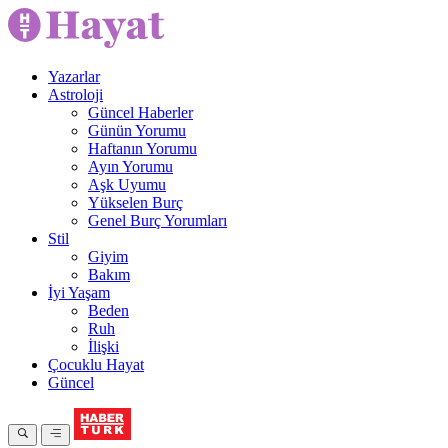
Yazarlar
Astroloji
Güncel Haberler
Günün Yorumu
Haftanın Yorumu
Ayın Yorumu
Aşk Uyumu
Yükselen Burç
Genel Burç Yorumları
Stil
Giyim
Bakım
İyi Yaşam
Beden
Ruh
İlişki
Çocuklu Hayat
Güncel