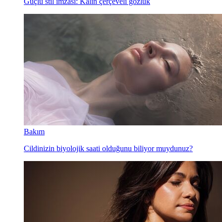
Güçlü stil imzası: Kalın çerçeveli gözlük
Bakım
Cildinizin biyolojik saati olduğunu biliyor muydunuz?