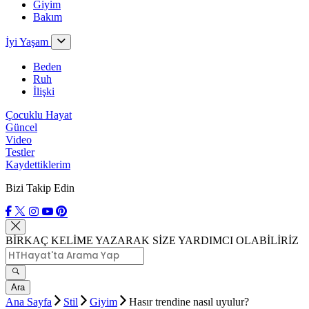
Giyim
Bakım
İyi Yaşam
Beden
Ruh
İlişki
Çocuklu Hayat
Güncel
Video
Testler
Kaydettiklerim
Bizi Takip Edin
BİRKAÇ KELİME YAZARAK SİZE YARDIMCI OLABİLİRİZ
Ara
Ana Sayfa
Stil
Giyim
Hasır trendine nasıl uyulur?