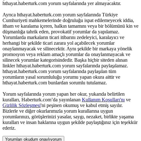
hthayat.haberturk.com yorum sayfalarında yer almayacaktır.
Ayrıca hthayat.haberturk.com yorum sayfalarında Türkiye
Cumhuriyeti mahkemelerinde doğruluğu ispat edilemeyecek iddia,
itham ve karalama içeren, halkın tamamını veya bir bölümünü kin ve
düşmanlığa tahrik eden, provokatif yorumlar da yapılamaz.
Yorumlarda markaların ticari itibarını zedeleyici, karalayıcı ve
herhangi bir şekilde ticari zarara yol açabilecek yorumlar
onaylanmayacak ve silinecektir. Aynı şekilde bir markaya yönelik
promosyon veya reklam amaçlı yorumlar da onaylanmayacak ve
silinecek yorumlar kategorisindedir. Başka hiçbir siteden alınan
linkler hthayat.haberturk.com yorum sayfalarında paylaşılamaz.
hthayat.haberturk.com yorum sayfalarında paylaşılan tüm
yorumların yasal sorumluluğu yorumu yapan okura aittir ve
hthayat.haberturk.com bunlardan sorumlu tutulamaz.
Yorum sayfalarında yorum yapan her okur, yukarıda belirtilen
kuralları, Haberturk.com’da yayınlanan
Kullanım Koşulları'nı
ve
Gizlilik Sözleşmesi
'ni peşinen okumuş ve kabul etmiş sayılır.
Bizlerle ve diğer okurlarımızla yorum kurallarına uygun
yorumlarınızı, görüşlerinizi yasalar, saygı, nezaket, birlikte yaşama
kuralları ve insan haklarına uygun şekilde paylaştığınız için teşekkür
ederiz.
Yorumları okudum onaylıyorum