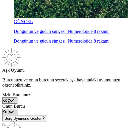
GÜNCEL
Döngünün ve gücün simgesi: Numerolojide 8 rakamı
Döngünün ve gücün simgesi: Numerolojide 8 rakamı
Aşk Uyumu
Burcunuzu ve onun burcunu seçerek aşk hayatındaki uyumunuzu
öğrenebilirsiniz.
Sizin Burcunuz
Onun Burcu
Burç Uyumunu Göster