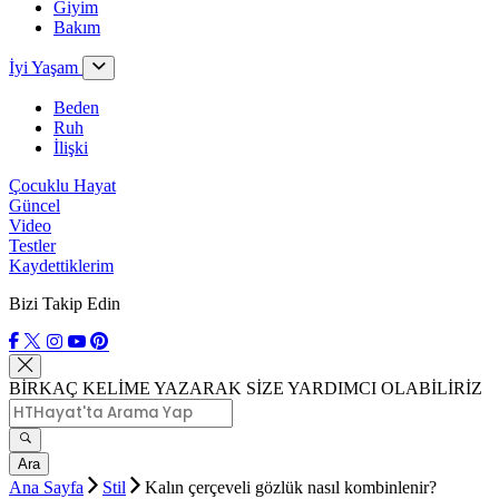
Giyim
Bakım
İyi Yaşam
Beden
Ruh
İlişki
Çocuklu Hayat
Güncel
Video
Testler
Kaydettiklerim
Bizi Takip Edin
BİRKAÇ KELİME YAZARAK SİZE YARDIMCI OLABİLİRİZ
Ara
Ana Sayfa
Stil
Kalın çerçeveli gözlük nasıl kombinlenir?