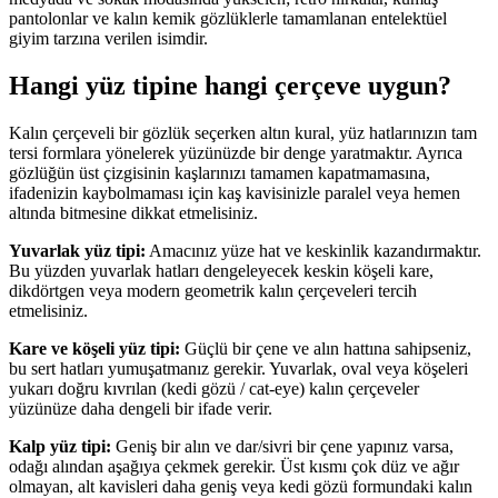
pantolonlar ve kalın kemik gözlüklerle tamamlanan entelektüel
giyim tarzına verilen isimdir.
Hangi yüz tipine hangi çerçeve uygun?
Kalın çerçeveli bir gözlük seçerken altın kural, yüz hatlarınızın tam
tersi formlara yönelerek yüzünüzde bir denge yaratmaktır. Ayrıca
gözlüğün üst çizgisinin kaşlarınızı tamamen kapatmamasına,
ifadenizin kaybolmaması için kaş kavisinizle paralel veya hemen
altında bitmesine dikkat etmelisiniz.
Yuvarlak yüz tipi:
Amacınız yüze hat ve keskinlik kazandırmaktır.
Bu yüzden yuvarlak hatları dengeleyecek keskin köşeli kare,
dikdörtgen veya modern geometrik kalın çerçeveleri tercih
etmelisiniz.
Kare ve köşeli yüz tipi:
Güçlü bir çene ve alın hattına sahipseniz,
bu sert hatları yumuşatmanız gerekir. Yuvarlak, oval veya köşeleri
yukarı doğru kıvrılan (kedi gözü / cat-eye) kalın çerçeveler
yüzünüze daha dengeli bir ifade verir.
Kalp yüz tipi:
Geniş bir alın ve dar/sivri bir çene yapınız varsa,
odağı alından aşağıya çekmek gerekir. Üst kısmı çok düz ve ağır
olmayan, alt kavisleri daha geniş veya kedi gözü formundaki kalın