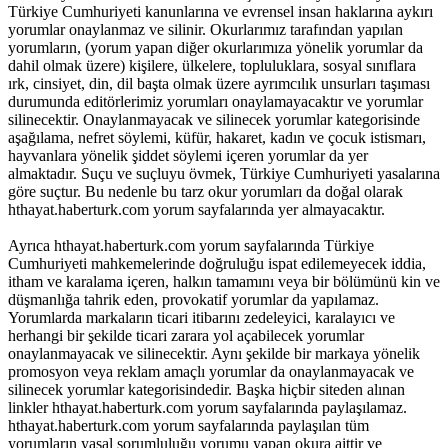
Türkiye Cumhuriyeti kanunlarına ve evrensel insan haklarına aykırı
yorumlar onaylanmaz ve silinir. Okurlarımız tarafından yapılan
yorumların, (yorum yapan diğer okurlarımıza yönelik yorumlar da
dahil olmak üzere) kişilere, ülkelere, topluluklara, sosyal sınıflara
ırk, cinsiyet, din, dil başta olmak üzere ayrımcılık unsurları taşıması
durumunda editörlerimiz yorumları onaylamayacaktır ve yorumlar
silinecektir. Onaylanmayacak ve silinecek yorumlar kategorisinde
aşağılama, nefret söylemi, küfür, hakaret, kadın ve çocuk istismarı,
hayvanlara yönelik şiddet söylemi içeren yorumlar da yer
almaktadır. Suçu ve suçluyu övmek, Türkiye Cumhuriyeti yasalarına
göre suçtur. Bu nedenle bu tarz okur yorumları da doğal olarak
hthayat.haberturk.com yorum sayfalarında yer almayacaktır.
Ayrıca hthayat.haberturk.com yorum sayfalarında Türkiye
Cumhuriyeti mahkemelerinde doğruluğu ispat edilemeyecek iddia,
itham ve karalama içeren, halkın tamamını veya bir bölümünü kin ve
düşmanlığa tahrik eden, provokatif yorumlar da yapılamaz.
Yorumlarda markaların ticari itibarını zedeleyici, karalayıcı ve
herhangi bir şekilde ticari zarara yol açabilecek yorumlar
onaylanmayacak ve silinecektir. Aynı şekilde bir markaya yönelik
promosyon veya reklam amaçlı yorumlar da onaylanmayacak ve
silinecek yorumlar kategorisindedir. Başka hiçbir siteden alınan
linkler hthayat.haberturk.com yorum sayfalarında paylaşılamaz.
hthayat.haberturk.com yorum sayfalarında paylaşılan tüm
yorumların yasal sorumluluğu yorumu yapan okura aittir ve