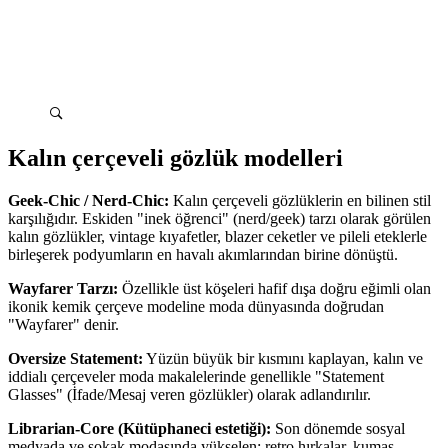
Kalın çerçeveli gözlük modelleri
Geek-Chic / Nerd-Chic:
Kalın çerçeveli gözlüklerin en bilinen stil
karşılığıdır. Eskiden "inek öğrenci" (nerd/geek) tarzı olarak görülen
kalın gözlükler, vintage kıyafetler, blazer ceketler ve pileli eteklerle
birleşerek podyumların en havalı akımlarından birine dönüştü.
Wayfarer Tarzı:
Özellikle üst köşeleri hafif dışa doğru eğimli olan
ikonik kemik çerçeve modeline moda dünyasında doğrudan
"Wayfarer" denir.
Oversize Statement:
Yüzün büyük bir kısmını kaplayan, kalın ve
iddialı çerçeveler moda makalelerinde genellikle "Statement
Glasses" (İfade/Mesaj veren gözlükler) olarak adlandırılır.
Librarian-Core (Kütüphaneci estetiği):
Son dönemde sosyal
medyada ve sokak modasında yükselen; retro hırkalar, kumaş