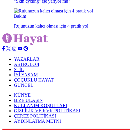
"Skin cycling" işe yarıyor mu?
Bakım
Rujunuzun kalıcı olması için 4 pratik yol
YAZARLAR
ASTROLOJİ
STİL
İYİ YAŞAM
ÇOÇUKLU HAYAT
GÜNCEL
KÜNYE
BİZE ULAŞIN
KULLANIM KOŞULLARI
GİZLİLİK VE KVK POLİTİKASI
ÇEREZ POLİTİKASI
AYDINLATMA METNİ