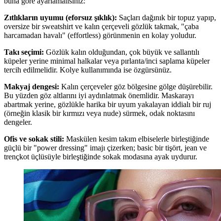
buna göre ayarlamalısınız:
Zıtlıkların uyumu (eforsuz şıklık):
Saçları dağınık bir topuz yapıp,
oversize bir sweatshirt ve kalın çerçeveli gözlük takmak, "çaba
harcamadan havalı" (effortless) görünmenin en kolay yoludur.
Takı seçimi:
Gözlük kalın olduğundan, çok büyük ve sallantılı
küpeler yerine minimal halkalar veya pırlanta/inci saplama küpeler
tercih edilmelidir. Kolye kullanımında ise özgürsünüz.
Makyaj dengesi:
Kalın çerçeveler göz bölgesine gölge düşürebilir.
Bu yüzden göz altlarını iyi aydınlatmak önemlidir. Maskarayı
abartmak yerine, gözlükle harika bir uyum yakalayan iddialı bir ruj
(örneğin klasik bir kırmızı veya nude) sürmek, odak noktasını
dengeler.
Ofis ve sokak stili:
Maskülen kesim takım elbiselerle birleştiğinde
güçlü bir "power dressing" imajı çizerken; basic bir tişört, jean ve
trençkot üçlüsüyle birleştiğinde sokak modasına ayak uydurur.