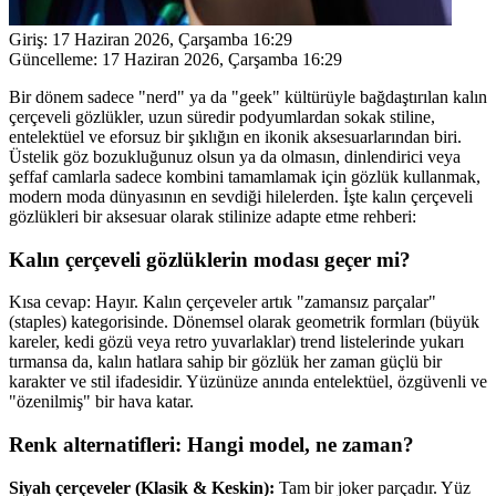
Giriş:
17 Haziran 2026, Çarşamba 16:29
Güncelleme:
17 Haziran 2026, Çarşamba 16:29
Bir dönem sadece "nerd" ya da "geek" kültürüyle bağdaştırılan kalın
çerçeveli gözlükler, uzun süredir podyumlardan sokak stiline,
entelektüel ve eforsuz bir şıklığın en ikonik aksesuarlarından biri.
Üstelik göz bozukluğunuz olsun ya da olmasın, dinlendirici veya
şeffaf camlarla sadece kombini tamamlamak için gözlük kullanmak,
modern moda dünyasının en sevdiği hilelerden. İşte kalın çerçeveli
gözlükleri bir aksesuar olarak stilinize adapte etme rehberi:
Kalın çerçeveli gözlüklerin modası geçer mi?
Kısa cevap: Hayır. Kalın çerçeveler artık "zamansız parçalar"
(staples) kategorisinde. Dönemsel olarak geometrik formları (büyük
kareler, kedi gözü veya retro yuvarlaklar) trend listelerinde yukarı
tırmansa da, kalın hatlara sahip bir gözlük her zaman güçlü bir
karakter ve stil ifadesidir. Yüzünüze anında entelektüel, özgüvenli ve
"özenilmiş" bir hava katar.
Renk alternatifleri: Hangi model, ne zaman?
Siyah çerçeveler (Klasik & Keskin):
Tam bir joker parçadır. Yüz