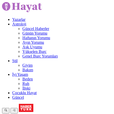
Yazarlar
Astroloji
Güncel Haberler
Günün Yorumu
Haftanın Yorumu
Ayın Yorumu
Aşk Uyumu
Yükselen Burç
Genel Burç Yorumları
Stil
Giyim
Bakım
İyi Yaşam
Beden
Ruh
İlişki
Çocuklu Hayat
Güncel