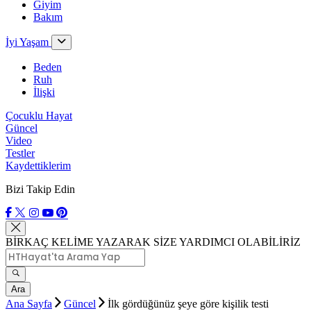
Giyim
Bakım
İyi Yaşam
Beden
Ruh
İlişki
Çocuklu Hayat
Güncel
Video
Testler
Kaydettiklerim
Bizi Takip Edin
BİRKAÇ KELİME YAZARAK SİZE YARDIMCI OLABİLİRİZ
Ara
Ana Sayfa
Güncel
İlk gördüğünüz şeye göre kişilik testi