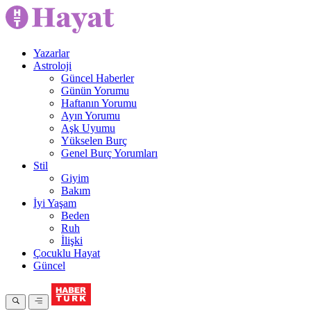
Yazarlar
Astroloji
Güncel Haberler
Günün Yorumu
Haftanın Yorumu
Ayın Yorumu
Aşk Uyumu
Yükselen Burç
Genel Burç Yorumları
Stil
Giyim
Bakım
İyi Yaşam
Beden
Ruh
İlişki
Çocuklu Hayat
Güncel