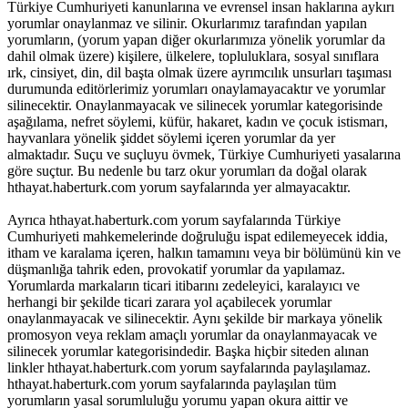
Türkiye Cumhuriyeti kanunlarına ve evrensel insan haklarına aykırı
yorumlar onaylanmaz ve silinir. Okurlarımız tarafından yapılan
yorumların, (yorum yapan diğer okurlarımıza yönelik yorumlar da
dahil olmak üzere) kişilere, ülkelere, topluluklara, sosyal sınıflara
ırk, cinsiyet, din, dil başta olmak üzere ayrımcılık unsurları taşıması
durumunda editörlerimiz yorumları onaylamayacaktır ve yorumlar
silinecektir. Onaylanmayacak ve silinecek yorumlar kategorisinde
aşağılama, nefret söylemi, küfür, hakaret, kadın ve çocuk istismarı,
hayvanlara yönelik şiddet söylemi içeren yorumlar da yer
almaktadır. Suçu ve suçluyu övmek, Türkiye Cumhuriyeti yasalarına
göre suçtur. Bu nedenle bu tarz okur yorumları da doğal olarak
hthayat.haberturk.com yorum sayfalarında yer almayacaktır.
Ayrıca hthayat.haberturk.com yorum sayfalarında Türkiye
Cumhuriyeti mahkemelerinde doğruluğu ispat edilemeyecek iddia,
itham ve karalama içeren, halkın tamamını veya bir bölümünü kin ve
düşmanlığa tahrik eden, provokatif yorumlar da yapılamaz.
Yorumlarda markaların ticari itibarını zedeleyici, karalayıcı ve
herhangi bir şekilde ticari zarara yol açabilecek yorumlar
onaylanmayacak ve silinecektir. Aynı şekilde bir markaya yönelik
promosyon veya reklam amaçlı yorumlar da onaylanmayacak ve
silinecek yorumlar kategorisindedir. Başka hiçbir siteden alınan
linkler hthayat.haberturk.com yorum sayfalarında paylaşılamaz.
hthayat.haberturk.com yorum sayfalarında paylaşılan tüm
yorumların yasal sorumluluğu yorumu yapan okura aittir ve