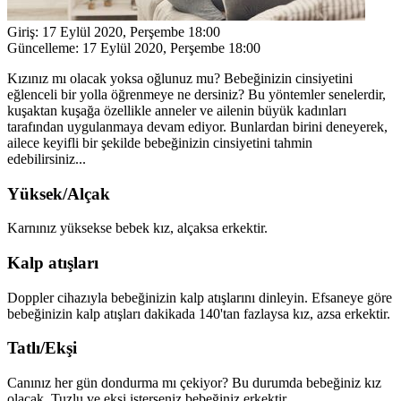
Giriş:
17 Eylül 2020, Perşembe 18:00
Güncelleme:
17 Eylül 2020, Perşembe 18:00
Kızınız mı olacak yoksa oğlunuz mu? Bebeğinizin cinsiyetini
eğlenceli bir yolla öğrenmeye ne dersiniz? Bu yöntemler senelerdir,
kuşaktan kuşağa özellikle anneler ve ailenin büyük kadınları
tarafından uygulanmaya devam ediyor. Bunlardan birini deneyerek,
ailece keyifli bir şekilde bebeğinizin cinsiyetini tahmin
edebilirsiniz...
Yüksek/Alçak
Karnınız yüksekse bebek kız, alçaksa erkektir.
Kalp atışları
Doppler cihazıyla bebeğinizin kalp atışlarını dinleyin. Efsaneye göre
bebeğinizin kalp atışları dakikada 140'tan fazlaysa kız, azsa erkektir.
Tatlı/Ekşi
Canınız her gün dondurma mı çekiyor? Bu durumda bebeğiniz kız
olacak. Tuzlu ve ekşi isterseniz bebeğiniz erkektir.