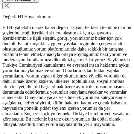
Değerli HTHayat okurları,
HTHayat ekibi olarak haber değeri taşıyan, herkesin kendine dair bir
şeyler bulacağı içerikleri sizlere ulaştırmak için çalışıyoruz.
İçeriklerimiz ile ilgili eleştiri, görüş, yorumlarınız bizler için çok
önemli. Fakat karşılıklı saygı ve yasalara uygunluk çerçevesinde
oluşturduğumuz yorum platformlarında daha sağlıklı bir tartışma
ortamını temin etmek amacıyla ortaya koyduğumuz bazı yorum ve
moderasyon kurallarımıza dikkatinizi çekmek istiyoruz. Sayfamızda
Türkiye Cumhuriyeti kanunlarına ve evrensel insan haklarına aykırı
yorumlar onaylanmaz ve silinir. Okurlarımız tarafından yapılan
yorumların, (yorum yapan diğer okurlarımıza yönelik yorumlar da
dahil olmak üzere) kişilere, ülkelere, topluluklara, sosyal sınıflara
ırk, cinsiyet, din, dil başta olmak üzere ayrımcılık unsurları taşıması
durumunda editörlerimiz yorumları onaylamayacaktır ve yorumlar
silinecektir. Onaylanmayacak ve silinecek yorumlar kategorisinde
aşağılama, nefret söylemi, küfür, hakaret, kadın ve çocuk istismarı,
hayvanlara yönelik şiddet söylemi içeren yorumlar da yer
almaktadır. Suçu ve suçluyu övmek, Türkiye Cumhuriyeti yasalarına
göre suçtur. Bu nedenle bu tarz okur yorumları da doğal olarak
hthayat.haberturk.com yorum sayfalarında yer almayacaktır.