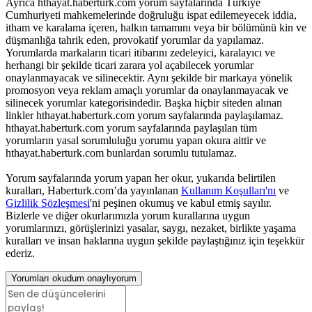
Ayrıca hthayat.haberturk.com yorum sayfalarında Türkiye
Cumhuriyeti mahkemelerinde doğruluğu ispat edilemeyecek iddia,
itham ve karalama içeren, halkın tamamını veya bir bölümünü kin ve
düşmanlığa tahrik eden, provokatif yorumlar da yapılamaz.
Yorumlarda markaların ticari itibarını zedeleyici, karalayıcı ve
herhangi bir şekilde ticari zarara yol açabilecek yorumlar
onaylanmayacak ve silinecektir. Aynı şekilde bir markaya yönelik
promosyon veya reklam amaçlı yorumlar da onaylanmayacak ve
silinecek yorumlar kategorisindedir. Başka hiçbir siteden alınan
linkler hthayat.haberturk.com yorum sayfalarında paylaşılamaz.
hthayat.haberturk.com yorum sayfalarında paylaşılan tüm
yorumların yasal sorumluluğu yorumu yapan okura aittir ve
hthayat.haberturk.com bunlardan sorumlu tutulamaz.
Yorum sayfalarında yorum yapan her okur, yukarıda belirtilen
kuralları, Haberturk.com’da yayınlanan
Kullanım Koşulları'nı
ve
Gizlilik Sözleşmesi
'ni peşinen okumuş ve kabul etmiş sayılır.
Bizlerle ve diğer okurlarımızla yorum kurallarına uygun
yorumlarınızı, görüşlerinizi yasalar, saygı, nezaket, birlikte yaşama
kuralları ve insan haklarına uygun şekilde paylaştığınız için teşekkür
ederiz.
Yorumları okudum onaylıyorum