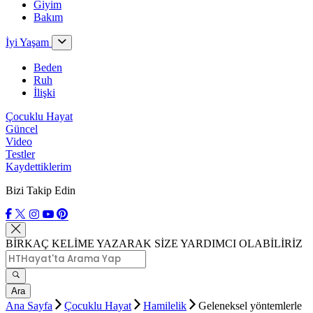
Giyim
Bakım
İyi Yaşam
Beden
Ruh
İlişki
Çocuklu Hayat
Güncel
Video
Testler
Kaydettiklerim
Bizi Takip Edin
BİRKAÇ KELİME YAZARAK SİZE YARDIMCI OLABİLİRİZ
Ara
Ana Sayfa
Çocuklu Hayat
Hamilelik
Geleneksel yöntemlerle