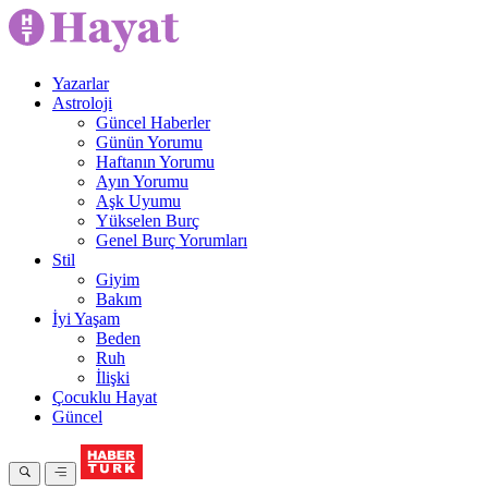
Yazarlar
Astroloji
Güncel Haberler
Günün Yorumu
Haftanın Yorumu
Ayın Yorumu
Aşk Uyumu
Yükselen Burç
Genel Burç Yorumları
Stil
Giyim
Bakım
İyi Yaşam
Beden
Ruh
İlişki
Çocuklu Hayat
Güncel