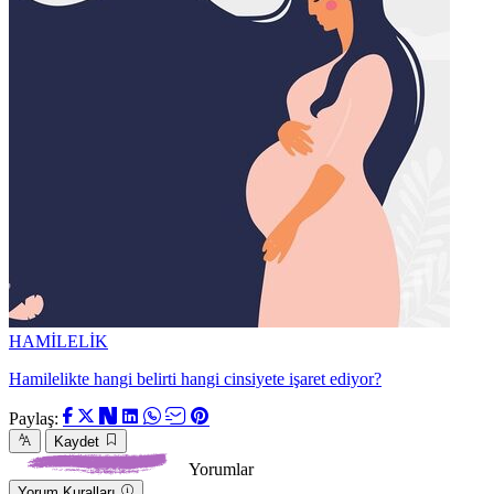
HAMİLELİK
Hamilelikte hangi belirti hangi cinsiyete işaret ediyor?
Paylaş:
Kaydet
Yorumlar
Yorum Kuralları