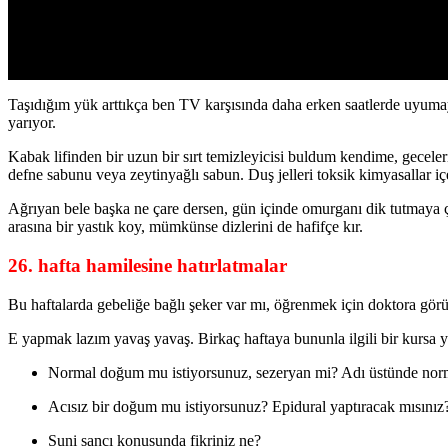
Taşıdığım yük arttıkça ben TV karşısında daha erken saatlerde uyum
yarıyor.
Kabak lifinden bir uzun bir sırt temizleyicisi buldum kendime, gecel
defne sabunu veya zeytinyağlı sabun. Duş jelleri toksik kimyasallar 
Ağrıyan bele başka ne çare dersen, gün içinde omurganı dik tutmaya ç
arasına bir yastık koy, mümkünse dizlerini de hafifçe kır.
26. hafta hamilesine hatırlatmalar
Bu haftalarda gebeliğe bağlı şeker var mı, öğrenmek için doktora g
E yapmak lazım yavaş yavaş. Birkaç haftaya bununla ilgili bir kursa y
Normal doğum mu istiyorsunuz, sezeryan mi? Adı üstünde normal
Acısız bir doğum mu istiyorsunuz? Epidural yaptıracak mısınız
Suni sancı konusunda fikriniz ne?