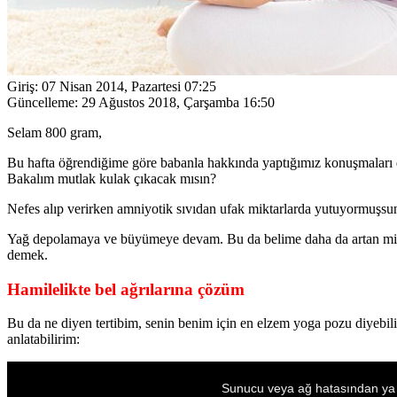
Giriş:
07 Nisan 2014, Pazartesi 07:25
Güncelleme:
29 Ağustos 2018, Çarşamba 16:50
Selam 800 gram,
Bu hafta öğrendiğime göre babanla hakkında yaptığımız konuşmaları d
Bakalım mutlak kulak çıkacak mısın?
Nefes alıp verirken amniyotik sıvıdan ufak miktarlarda yutuyormuşsun 
Yağ depolamaya ve büyümeye devam. Bu da belime daha da artan mikt
demek.
Hamilelikte bel ağrılarına çözüm
Bu da ne diyen tertibim, senin benim için en elzem yoga pozu diyebiliri
anlatabilirim:
This
is
Sunucu veya ağ hatasından ya
a