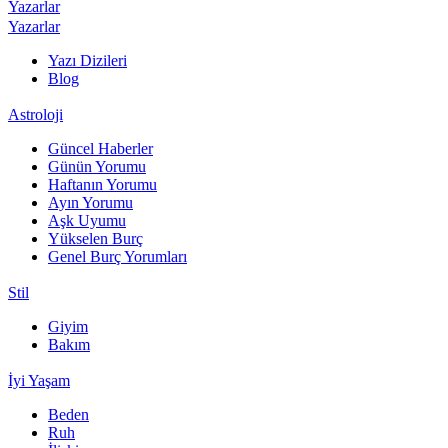
Yazarlar
Yazarlar
Yazı Dizileri
Blog
Astroloji
Güncel Haberler
Günün Yorumu
Haftanın Yorumu
Ayın Yorumu
Aşk Uyumu
Yükselen Burç
Genel Burç Yorumları
Stil
Giyim
Bakım
İyi Yaşam
Beden
Ruh