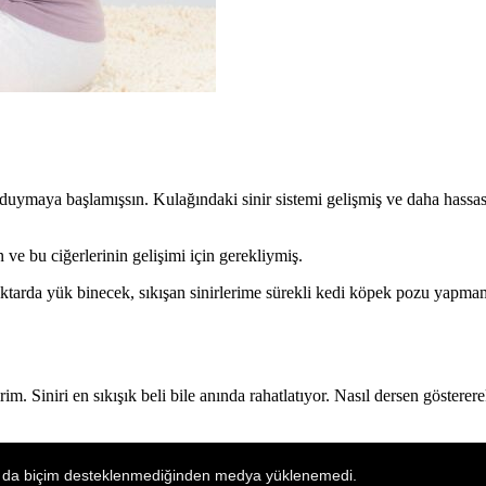
uymaya başlamışsın. Kulağındaki sinir sistemi gelişmiş ve daha hassas
ve bu ciğerlerinin gelişimi için gerekliymiş.
arda yük binecek, sıkışan sinirlerime sürekli kedi köpek pozu yapma
m. Siniri en sıkışık beli bile anında rahatlatıyor. Nasıl dersen gösterere
 da biçim desteklenmediğinden medya yüklenemedi.