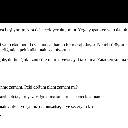
aya başlıyorum, zira daha çok yoruluyorum. Yoga yapamıyorsam da ılık 
eri yatmadan onunla yıkanınca, harika bir masaj oluyor. Ne mi sürüyor
içerdiğinden pek kullanmak istemiyorum.
alış derim. Çok uzun süre oturma veya ayakta kalma. Yatarken soluna y
örünme zamanı. Peki doğum planı zamanı mı?
azılıp detayları yazacağım ama şunları listelemek zamanı:
i varken ve çatınız da müsaitse, niye sezeryan ki?
?