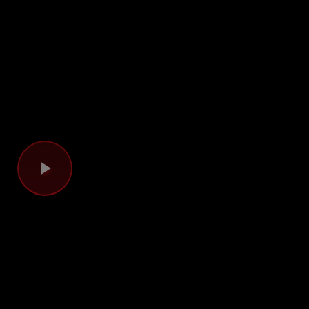
Videoyu
Oynat