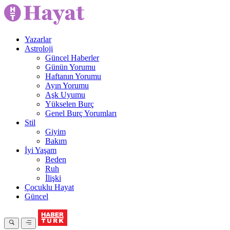
Yazarlar
Astroloji
Güncel Haberler
Günün Yorumu
Haftanın Yorumu
Ayın Yorumu
Aşk Uyumu
Yükselen Burç
Genel Burç Yorumları
Stil
Giyim
Bakım
İyi Yaşam
Beden
Ruh
İlişki
Çocuklu Hayat
Güncel