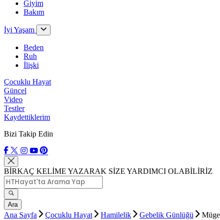
Giyim
Bakım
İyi Yaşam
Beden
Ruh
İlişki
Çocuklu Hayat
Güncel
Video
Testler
Kaydettiklerim
Bizi Takip Edin
BİRKAÇ KELİME YAZARAK SİZE YARDIMCI OLABİLİRİZ
Ara
Ana Sayfa
Çocuklu Hayat
Hamilelik
Gebelik Günlüğü
Müge'