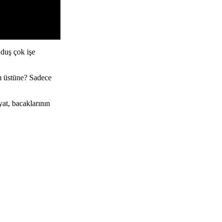
duş çok işe
um üstüne? Sadece
at, bacaklarının