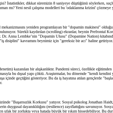
gisi? İstatistikler, dikkat süremizin 8 saniyeye düştüğünü söylerken, suç
rdıman mı? Yeni nesil çalışma modelleri bu 'odaklanma krizini' çözmeye
ül mekanizmasını yeniden programlayan bir "dopamin makinesi" olduğunu
lunuyor. Sürekli kaydırılan (scrolling) ekranlar, beynin Prefrontal Kor
r. Dr. Anna Lembke’nin "Dopamin Ulusu" (Dopamine Nation) kitabında b
iş disiplini" kavramını beynimiz için "gereksiz bir acı" haline getiriyor.
 denetim) kazanılan bir alışkanlıktır. Pandemi süreci, özellikle eğitimden 
ınmasıyla bu dışsal yapı çöktü. Araştırmalar, bu dönemde "kendi kendini
aşa içinde geçtiğini gösteriyor. Bu da iş hayatına atılan gençlerde "başlad
r.
üzünde "Başarısızlık Korkusu" yatıyor. Sosyal psikolog Jonathan Haidt
rin duygusal dayanıklılığını (resilience) zayıflattığını savunuyor. Sos
n ufak bir zorlukta veya hatada büyük bir yıkım hissedebiliyor. Bu duru