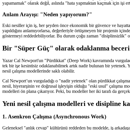
yapamamak" olarak değil, aslında "hata yapmaktan kaçmak için işi ert
Anlam Arayışı: "Neden yapıyorum?"
Eski nesiller için iş, her şeyden önce ekonomik bir güvence ve hayatt
yapıldığını anlamıyorlarsa, değerleriyle örtüşmeyen bir projenin içind
göstermeyi reddedebiliyorlar. Bu durum çoğu zaman "disiplinsizlik" ol
Bir "Süper Güç" olarak odaklanma beceri
Yazar Cal Newport'un "Pürdikkat" (Deep Work) kavramında vurguladığı
tek bir işe kesintisiz odaklanabilmek artık nadir bulunan bir yetenek. 
nesil çalışma modellerinde saklı olabilir.
Cal Newport’un vurguladığı o "nadir yetenek" olan pürdikkat çalışma, a
nesil, hiyerarşinin ve doğrusal işleyişin olduğu "eski usul" çalışma mo
modelleri ön plana çıkarıyor. Peki, bu modeller her iki tarafı da gerç
Yeni nesil çalışma modelleri ve disipline ka
1. Asenkron Çalışma (Asynchronous Work)
Geleneksel "anlık cevap" kültürünü reddeden bu modelde, iş arkadaşı