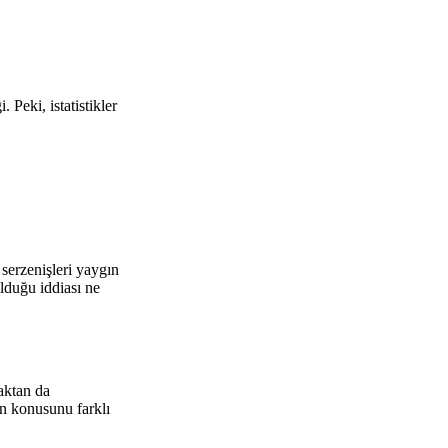
 Peki, istatistikler
serzenişleri yaygın
olduğu iddiası ne
aktan da
lin konusunu farklı