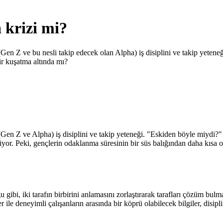
 krizi mi?
en Z ve bu nesli takip edecek olan Alpha) iş disiplini ve takip yeteneği.
ir kuşatma altında mı?
(Gen Z ve Alpha) iş disiplini ve takip yeteneği. "Eskiden böyle miydi?" 
ziyor. Peki, gençlerin odaklanma süresinin bir süs balığından daha kısa 
ibi, iki tarafın birbirini anlamasını zorlaştırarak tarafları çözüm bulm
er ile deneyimli çalışanların arasında bir köprü olabilecek bilgiler, disip