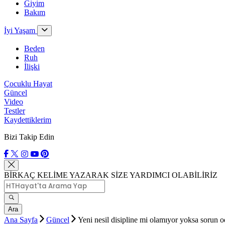
Giyim
Bakım
İyi Yaşam
Beden
Ruh
İlişki
Çocuklu Hayat
Güncel
Video
Testler
Kaydettiklerim
Bizi Takip Edin
BİRKAÇ KELİME YAZARAK SİZE YARDIMCI OLABİLİRİZ
Ara
Ana Sayfa
Güncel
Yeni nesil disipline mi olamıyor yoksa sorun