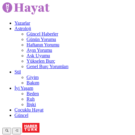
Yazarlar
Astroloji
Güncel Haberler
Günün Yorumu
Haftanın Yorumu
Ayın Yorumu
Aşk Uyumu
Yükselen Burç
Genel Burç Yorumları
Stil
Giyim
Bakım
İyi Yaşam
Beden
Ruh
İlişki
Çocuklu Hayat
Güncel