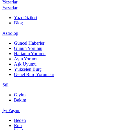
Yazarlar
Yazarlar
Yazı Dizileri
Blog
Astroloji
Güncel Haberler
Günün Yorumu
Haftanın Yorumu
Ayın Yorumu
Aşk Uyumu
Yükselen Burç
Genel Burç Yorumları
Stil
Giyim
Bakım
İyi Yaşam
Beden
Ruh