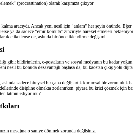
elemek" (procrastination) olarak karşımıza çıkıyor
a kalma aracıydı. Ancak yeni nesil için "anlam" her şeyin önünde. Eğer 
elerse ya da sadece "emir-komuta" zinciriyle hareket etmeleri bekleniyors
arak etiketlense de, aslında bir önceliklendirme değişimi.
si
 gibi; bildirimlerin, e-postaların ve sosyal medyanın bu kadar yoğun
Yeni nesil bu konuda dezavantajlı başlasa da, bu kaostan çıkış yolu dijita
slında sadece bireysel bir çaba değil; artık kurumsal bir zorunluluk ha
dellerinde disipline olmakta zorlanırken, piyasa bu krizi çözmek için baz
ekten tatmin ediyor mu?
tkıları
nızın mesajına o saniye dönmek zorunda değilsiniz.