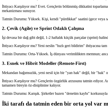
İhtiyacı Karşılıyor mu? Evet. Gençlerin bölünmüş dikkatini toparlaması
mekanizması sunuyor.
Tatmin Durumu: Yüksek. Kişi, kendi "pürdikkat" saatini (gece veya saba
2. Çevik (Agile) ve Sprint Odaklı Çalışma
İşi devasa bir dağ gibi değil, 1-2 haftalık küçük parçalar (sprint) hali
İhtiyacı Karşılıyor mu? Yeni neslin "hızlı geri bildirim" ihtiyacına tam u
Tatmin Durumu: Orta-Yüksek. İş dünyası verimlilikten memnun; ancak 
3. Esnek ve Hibrit Modeller (Remote-First)
Mekandan bağımsızlık, yeni nesil için bir "yan hak" değil, bir "hak" o
İhtiyacı Karşılıyor mu? Gençlerin özgürlük arzusunu tatmin ediyor. Anc
tamamen bireyin öz-disiplinine kalıyor.
Tatmin Durumu: Karışık. Şirketler bazen "denetim kaybı" korkusuyla
İki tarafı da tatmin eden bir orta yol var 