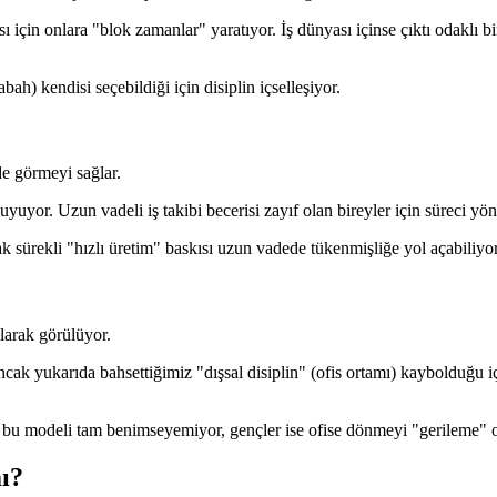
 için onlara "blok zamanlar" yaratıyor. İş dünyası içinse çıktı odaklı b
h) kendisi seçebildiği için disiplin içselleşiyor.
nde görmeyi sağlar.
yuyor. Uzun vadeli iş takibi becerisi zayıf olan bireyler için süreci yönet
sürekli "hızlı üretim" baskısı uzun vadede tükenmişliğe yol açabiliyor
larak görülüyor.
ak yukarıda bahsettiğimiz "dışsal disiplin" (ofis ortamı) kaybolduğu içi
 bu modeli tam benimseyemiyor, gençler ise ofise dönmeyi "gerileme" o
mı?