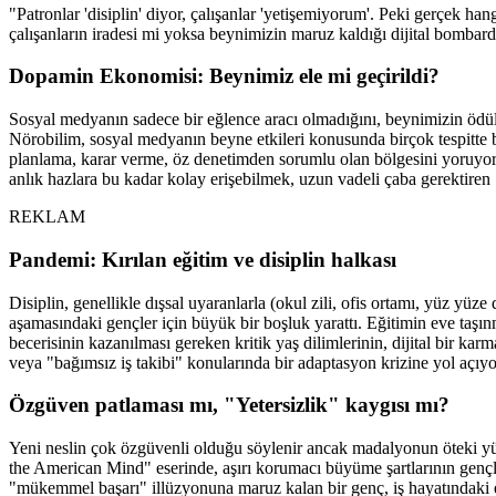
"Patronlar 'disiplin' diyor, çalışanlar 'yetişemiyorum'. Peki gerçek han
çalışanların iradesi mi yoksa beynimizin maruz kaldığı dijital bomba
Dopamin Ekonomisi: Beynimiz ele mi geçirildi?
Sosyal medyanın sadece bir eğlence aracı olmadığını, beynimizin öd
Nörobilim, sosyal medyanın beyne etkileri konusunda birçok tespitte bu
planlama, karar verme, öz denetimden sorumlu olan bölgesini yoruyo
anlık hazlara bu kadar kolay erişebilmek, uzun vadeli çaba gerektiren "
REKLAM
Pandemi: Kırılan eğitim ve disiplin halkası
Disiplin, genellikle dışsal uyaranlarla (okul zili, ofis ortamı, yüz yüze
aşamasındaki gençler için büyük bir boşluk yarattı. Eğitimin eve taş
becerisinin kazanılması gereken kritik yaş dilimlerinin, dijital bir karm
veya "bağımsız iş takibi" konularında bir adaptasyon krizine yol açıyo
Özgüven patlaması mı, "Yetersizlik" kaygısı mı?
Yeni neslin çok özgüvenli olduğu söylenir ancak madalyonun öteki y
the American Mind" eserinde, aşırı korumacı büyüme şartlarının gençle
"mükemmel başarı" illüzyonuna maruz kalan bir genç, iş hayatındaki e