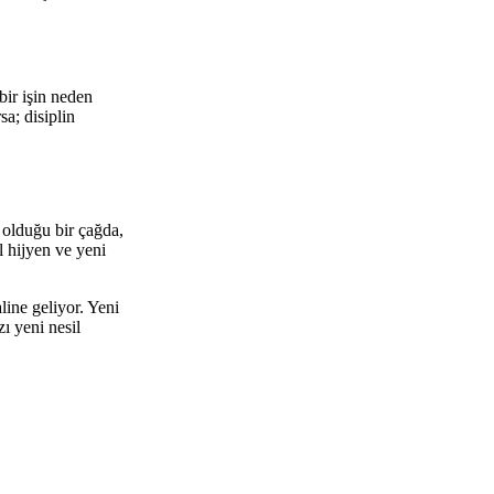
bir işin neden
a; disiplin
 olduğu bir çağda,
l hijyen ve yeni
line geliyor. Yeni
ı yeni nesil