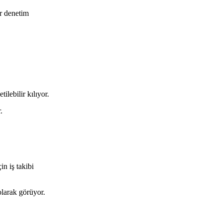
ir denetim
ilebilir kılıyor.
.
n iş takibi
larak görüyor.