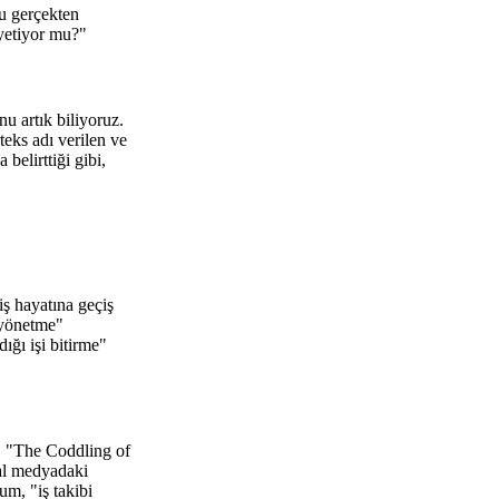
lu gerçekten
 yetiyor mu?"
 artık biliyoruz.
teks adı verilen ve
elirttiği gibi,
iş hayatına geçiş
 yönetme"
ığı işi bitirme"
, "The Coddling of
yal medyadaki
m, "iş takibi