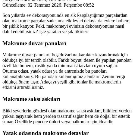
Güncelleme:
02 Temmuz 2026, Perşembe 08:52
Son yıllarda ev dekorasyonunda en sık karşılaştığımız parçalardan
olan makrome parçalar sade ama etkileyici detaylarla evlere bohem
bir şıklık katıyor. Peki, makromeyi evinizin dekorasyonuna nasıl
dahil edebilirsiniz? İşte yaratıcı ve şık fikirler:
Makrome duvar panoları
Makrome duvar panoları, boş duvarlara karakter kazandırmak için
oldukça iyi bir tercih olabilir. Farklı boyut, desen ile yapılan panolar,
özellikle bohem, rustik ya da minimalist tarzlara uyum sağlar.
Oturma odası, yatak odası ya da antrenizde bu panoları
kullanabilirsiniz. Bu panoları kullandığınız alanların Zemin rengi
oldukça önem taşır. Adaçayı yeşili gibi tonlar ile makromelerin
etkisini artırabilirsiniz.
Makrome saksı askıları
Bitki severlerin gözdesi olan makrome saksı askıları, bitkileri yerden
yukarı taşıyarak hem yerden tasarruf sağlar hem de doğal bir estetik
sunar. Özellikle pencere önleri veya balkonlar için idealdir.
Yatak odasında makrome detaylar