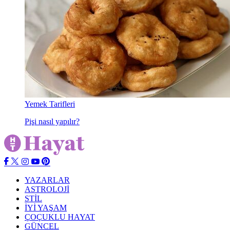
Yemek Tarifleri
Pişi nasıl yapılır?
YAZARLAR
ASTROLOJİ
STİL
İYİ YAŞAM
ÇOÇUKLU HAYAT
GÜNCEL