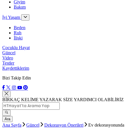
Giyim
Bakım
İyi Yaşam
Beden
Ruh
İlişki
Çocuklu Hayat
Güncel
Video
Testler
Kaydettiklerim
Bizi Takip Edin
BİRKAÇ KELİME YAZARAK SİZE YARDIMCI OLABİLİRİZ
Ara
Ana Sayfa
Güncel
Dekorasyon Önerileri
Ev dekorasyonunda