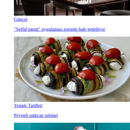
Güncel
"Şeffaf menü" uygulaması zorunlu hale getiriliyor
Yemek Tarifleri
Peynirli patlıcan ruloları