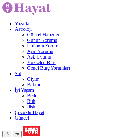
Yazarlar
Astroloji
Güncel Haberler
Günün Yorumu
Haftanın Yorumu
Ayın Yorumu
Aşk Uyumu
Yükselen Burç
Genel Burç Yorumları
Stil
Giyim
Bakım
İyi Yaşam
Beden
Ruh
İlişki
Çocuklu Hayat
Güncel