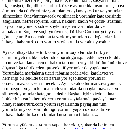
dahil olmak üzere) kişilere, ülkelere, topluluklara, sosyal sınıflara
ırk, cinsiyet, din, dil başta olmak üzere ayrımcılık unsurları taşıması
durumunda editörlerimiz yorumları onaylamayacaktır ve yorumlar
silinecektir. Onaylanmayacak ve silinecek yorumlar kategorisinde
aşağılama, nefret söylemi, küfür, hakaret, kadın ve çocuk istismarı,
hayvanlara yönelik şiddet söylemi içeren yorumlar da yer
almaktadır. Suçu ve suçluyu övmek, Türkiye Cumhuriyeti yasalarına
göre suçtur. Bu nedenle bu tarz okur yorumları da doğal olarak
hthayat.haberturk.com yorum sayfalarında yer almayacaktır.
Ayrıca hthayat.haberturk.com yorum sayfalarında Türkiye
Cumhuriyeti mahkemelerinde doğruluğu ispat edilemeyecek iddia,
itham ve karalama içeren, halkın tamamını veya bir bölümünü kin ve
düşmanlığa tahrik eden, provokatif yorumlar da yapılamaz.
Yorumlarda markaların ticari itibarını zedeleyici, karalayıcı ve
herhangi bir şekilde ticari zarara yol açabilecek yorumlar
onaylanmayacak ve silinecektir. Aynı şekilde bir markaya yönelik
promosyon veya reklam amaçlı yorumlar da onaylanmayacak ve
silinecek yorumlar kategorisindedir. Başka hiçbir siteden alınan
linkler hthayat.haberturk.com yorum sayfalarında paylaşılamaz.
hthayat.haberturk.com yorum sayfalarında paylaşılan tüm
yorumların yasal sorumluluğu yorumu yapan okura aittir ve
hthayat.haberturk.com bunlardan sorumlu tutulamaz.
Yorum sayfalarında yorum yapan her okur, yukarıda belirtilen