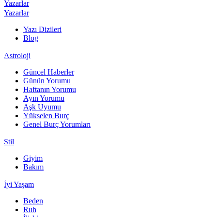
Yazarlar
Yazarlar
Yazı Dizileri
Blog
Astroloji
Güncel Haberler
Günün Yorumu
Haftanın Yorumu
Ayın Yorumu
Aşk Uyumu
Yükselen Burç
Genel Burç Yorumları
Stil
Giyim
Bakım
İyi Yaşam
Beden
Ruh