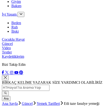
Giyim
Bakım
İyi Yaşam
Beden
Ruh
İlişki
Çocuklu Hayat
Güncel
Video
Testler
Kaydettiklerim
Bizi Takip Edin
BİRKAÇ KELİME YAZARAK SİZE YARDIMCI OLABİLİRİZ
Ara
Ana Sayfa
Güncel
Yemek Tarifleri
Etli taze fasulye yemeği