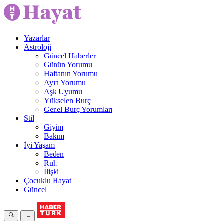
Yazarlar
Astroloji
Güncel Haberler
Günün Yorumu
Haftanın Yorumu
Ayın Yorumu
Aşk Uyumu
Yükselen Burç
Genel Burç Yorumları
Stil
Giyim
Bakım
İyi Yaşam
Beden
Ruh
İlişki
Çocuklu Hayat
Güncel