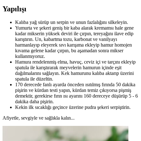
Yapılışı
Kalıba yağ sürüp un serpin ve unun fazlalığını silkeleyin.
Yumurta ve şekeri geniş bir kaba alarak kremamsı hale gene
kadar mikserin yüksek deviri ile çırpın, tereyağını ilave edip
karıştırın. Un, kabartma tozu, karbonat ve vanilyayı
harmanlayıp eleyerek sıvı karışıma ekleyip hamur homojen
kıvama gelene kadar çırpın, bu aşamadan sonra mikser
kullanmıyoruz.
Hamura rendelenmiş elma, havuç, ceviz içi ve tarçını ekleyip
spatula ile karıştırarak meyvelerin hamurun içinde eşit
dağılmalarını sağlayın. Kek hamurunu kalıba aktarıp üzerini
spatula ile düzeltin.
170 derecede fanlı ayarda önceden ısıtılmış fırında 50 dakika
pişirin ve kürdan testi yapın, kürdan temiz çıkıyorsa pişmiş
demektir, gerekirse fırın ısı ayarını 160 dereceye düşürüp 5 - 6
dakika daha pişirin.
Kekin ilk sıcaklığı geçince üzerine pudra şekeri serpiştirin.
Afiyetle, sevgiyle ve sağlıkla kalın...