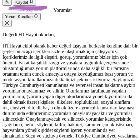
Kaydet
Yorumlar
Yorum Kuralları
Değerli HTHayat okurları,
HTHayat ekibi olarak haber değeri taşıyan, herkesin kendine dair bir
şeyler bulacağı içerikleri sizlere ulaştırmak için çalışıyoruz.
İçeriklerimiz ile ilgili eleştiri, görüş, yorumlarınız bizler için çok
önemli. Fakat karşılıklı saygı ve yasalara uygunluk çerçevesinde
oluşturduğumuz yorum platformlarında daha sağlıklı bir tartışma
ortamını temin etmek amacıyla ortaya koyduğumuz bazı yorum ve
moderasyon kurallarımıza dikkatinizi çekmek istiyoruz. Sayfamızda
Türkiye Cumhuriyeti kanunlarına ve evrensel insan haklarına aykırı
yorumlar onaylanmaz ve silinir. Okurlarımız tarafından yapılan
yorumların, (yorum yapan diğer okurlarımıza yönelik yorumlar da
dahil olmak üzere) kişilere, ülkelere, topluluklara, sosyal sınıflara
ırk, cinsiyet, din, dil başta olmak üzere ayrımcılık unsurları taşıması
durumunda editörlerimiz yorumları onaylamayacaktır ve yorumlar
silinecektir. Onaylanmayacak ve silinecek yorumlar kategorisinde
aşağılama, nefret söylemi, küfür, hakaret, kadın ve çocuk istismarı,
hayvanlara yönelik şiddet söylemi içeren yorumlar da yer
almaktadır. Suçu ve suçluyu övmek, Türkiye Cumhuriyeti yasalarına