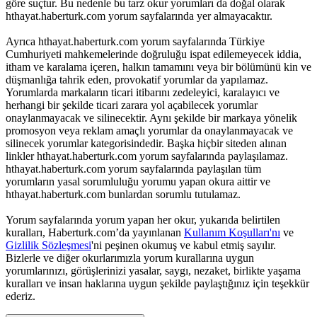
göre suçtur. Bu nedenle bu tarz okur yorumları da doğal olarak
hthayat.haberturk.com yorum sayfalarında yer almayacaktır.
Ayrıca hthayat.haberturk.com yorum sayfalarında Türkiye
Cumhuriyeti mahkemelerinde doğruluğu ispat edilemeyecek iddia,
itham ve karalama içeren, halkın tamamını veya bir bölümünü kin ve
düşmanlığa tahrik eden, provokatif yorumlar da yapılamaz.
Yorumlarda markaların ticari itibarını zedeleyici, karalayıcı ve
herhangi bir şekilde ticari zarara yol açabilecek yorumlar
onaylanmayacak ve silinecektir. Aynı şekilde bir markaya yönelik
promosyon veya reklam amaçlı yorumlar da onaylanmayacak ve
silinecek yorumlar kategorisindedir. Başka hiçbir siteden alınan
linkler hthayat.haberturk.com yorum sayfalarında paylaşılamaz.
hthayat.haberturk.com yorum sayfalarında paylaşılan tüm
yorumların yasal sorumluluğu yorumu yapan okura aittir ve
hthayat.haberturk.com bunlardan sorumlu tutulamaz.
Yorum sayfalarında yorum yapan her okur, yukarıda belirtilen
kuralları, Haberturk.com’da yayınlanan
Kullanım Koşulları'nı
ve
Gizlilik Sözleşmesi
'ni peşinen okumuş ve kabul etmiş sayılır.
Bizlerle ve diğer okurlarımızla yorum kurallarına uygun
yorumlarınızı, görüşlerinizi yasalar, saygı, nezaket, birlikte yaşama
kuralları ve insan haklarına uygun şekilde paylaştığınız için teşekkür
ederiz.