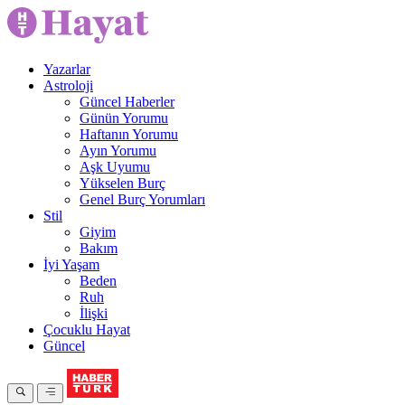
Yazarlar
Astroloji
Güncel Haberler
Günün Yorumu
Haftanın Yorumu
Ayın Yorumu
Aşk Uyumu
Yükselen Burç
Genel Burç Yorumları
Stil
Giyim
Bakım
İyi Yaşam
Beden
Ruh
İlişki
Çocuklu Hayat
Güncel