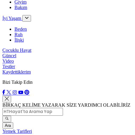
Giyim
Bakım
İyi Yaşam
Beden
Ruh
İlişki
Çocuklu Hayat
Güncel
Video
Testler
Kaydettiklerim
Bizi Takip Edin
BİRKAÇ KELİME YAZARAK SİZE YARDIMCI OLABİLİRİZ
Ara
Yemek Tarifleri