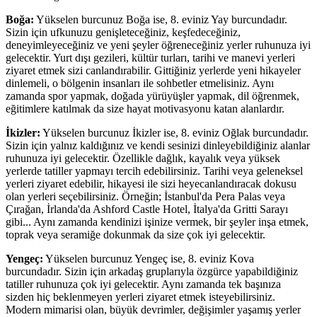
Boğa:
Yükselen burcunuz Boğa ise, 8. eviniz Yay burcundadır.
Sizin için ufkunuzu genişleteceğiniz, keşfedeceğiniz,
deneyimleyeceğiniz ve yeni şeyler öğreneceğiniz yerler ruhunuza iyi
gelecektir. Yurt dışı gezileri, kültür turları, tarihi ve manevi yerleri
ziyaret etmek sizi canlandırabilir. Gittiğiniz yerlerde yeni hikayeler
dinlemeli, o bölgenin insanları ile sohbetler etmelisiniz. Aynı
zamanda spor yapmak, doğada yürüyüşler yapmak, dil öğrenmek,
eğitimlere katılmak da size hayat motivasyonu katan alanlardır.
İkizler:
Yükselen burcunuz İkizler ise, 8. eviniz Oğlak burcundadır.
Sizin için yalnız kaldığınız ve kendi sesinizi dinleyebildiğiniz alanlar
ruhunuza iyi gelecektir. Özellikle dağlık, kayalık veya yüksek
yerlerde tatiller yapmayı tercih edebilirsiniz. Tarihi veya geleneksel
yerleri ziyaret edebilir, hikayesi ile sizi heyecanlandıracak dokusu
olan yerleri seçebilirsiniz. Örneğin; İstanbul'da Pera Palas veya
Çırağan, İrlanda'da Ashford Castle Hotel, İtalya'da Gritti Sarayı
gibi... Aynı zamanda kendinizi işinize vermek, bir şeyler inşa etmek,
toprak veya seramiğe dokunmak da size çok iyi gelecektir.
Yengeç:
Yükselen burcunuz Yengeç ise, 8. eviniz Kova
burcundadır. Sizin için arkadaş gruplarıyla özgürce yapabildiğiniz
tatiller ruhunuza çok iyi gelecektir. Aynı zamanda tek başınıza
sizden hiç beklenmeyen yerleri ziyaret etmek isteyebilirsiniz.
Modern mimarisi olan, büyük devrimler, değişimler yaşamış yerler