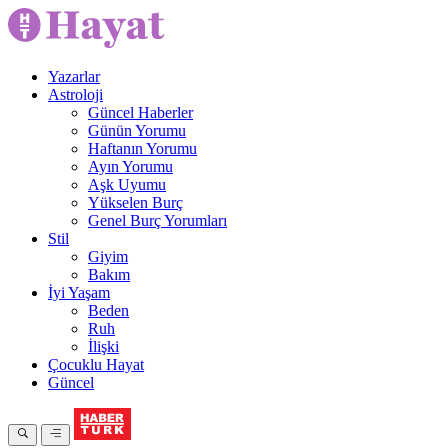
Yazarlar
Astroloji
Güncel Haberler
Günün Yorumu
Haftanın Yorumu
Ayın Yorumu
Aşk Uyumu
Yükselen Burç
Genel Burç Yorumları
Stil
Giyim
Bakım
İyi Yaşam
Beden
Ruh
İlişki
Çocuklu Hayat
Güncel