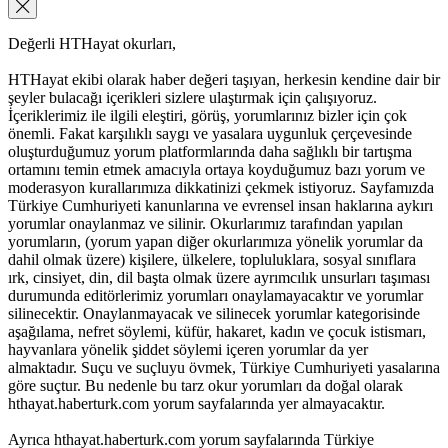
Değerli HTHayat okurları,
HTHayat ekibi olarak haber değeri taşıyan, herkesin kendine dair bir
şeyler bulacağı içerikleri sizlere ulaştırmak için çalışıyoruz.
İçeriklerimiz ile ilgili eleştiri, görüş, yorumlarınız bizler için çok
önemli. Fakat karşılıklı saygı ve yasalara uygunluk çerçevesinde
oluşturduğumuz yorum platformlarında daha sağlıklı bir tartışma
ortamını temin etmek amacıyla ortaya koyduğumuz bazı yorum ve
moderasyon kurallarımıza dikkatinizi çekmek istiyoruz. Sayfamızda
Türkiye Cumhuriyeti kanunlarına ve evrensel insan haklarına aykırı
yorumlar onaylanmaz ve silinir. Okurlarımız tarafından yapılan
yorumların, (yorum yapan diğer okurlarımıza yönelik yorumlar da
dahil olmak üzere) kişilere, ülkelere, topluluklara, sosyal sınıflara
ırk, cinsiyet, din, dil başta olmak üzere ayrımcılık unsurları taşıması
durumunda editörlerimiz yorumları onaylamayacaktır ve yorumlar
silinecektir. Onaylanmayacak ve silinecek yorumlar kategorisinde
aşağılama, nefret söylemi, küfür, hakaret, kadın ve çocuk istismarı,
hayvanlara yönelik şiddet söylemi içeren yorumlar da yer
almaktadır. Suçu ve suçluyu övmek, Türkiye Cumhuriyeti yasalarına
göre suçtur. Bu nedenle bu tarz okur yorumları da doğal olarak
hthayat.haberturk.com yorum sayfalarında yer almayacaktır.
Ayrıca hthayat.haberturk.com yorum sayfalarında Türkiye