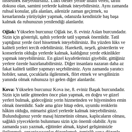
hissetmek isteyebilirsiniz. Lüks oteller yerine ilham veren, tarihi
dokusu olan, samimi yerlerde kalmak isteyebilirsiniz. Aynı zamanda
ruhsal konular, şifa alanları, ailenizle zaman geçirmek, su
kenarlarında yürüyüşler yapmak, odanızda kendinizle baş başa
kalmak da ruhunuzun yenilendiği alanlardır.
Oğlak:
Yükselen burcunuz Oğlak ise, 8. eviniz Aslan burcundadır.
Sizin için gösterişli, ışıltılı yerlerde tatil yapmak önemlidir. Tatil
yaptığınız yerde özel hissetmek isteyebilirsiniz. Bu yüzden lüks ve
kaliteli yerleri tercih edebilirsiniz. Hareketli, neşeli, gösterilerin ve
konserlerin olduğu yerlerde kalmak, kaldığınız yerde etkinlikler
yapmak isteyebilirsiniz. En güzel kıyafetlerinizi giyebilir, gittiğiniz
yerlere özenle hazırlanabilirsiniz. Diğer insanlara nazaran daha az
fakat kaliteli tatiller yapmayı seçebilirsiniz. Aynı zamanda yaratıcı
hobiler, sanat, çocuklarla ilgilenmek, flört etmek ve sevgilinizin
yanında olmak ruhunuza iyi gelen diğer alanlardır.
Kova:
Yükselen burcunuz Kova ise, 8. eviniz Başak burcundadır.
Sizin için tatile gitmeden önce plan yapmak, en doğru ve güzel
yerleri bulmak, gideceğiniz yerin hizmetinden ve hijyeninden emin
olmak önemlidir. Sade ama göze hitap eden, uyumlu renklerin
hâkim olduğu, mimarisi güzel yerlerde kalmak isteyebilirsiniz.
Bulunduğunuz yerde masaj hizmetinin olması, kaplıcaların olması,
sağlıklı yiyeceklerin bulunması sizin için önemli olabilir. Aynı
zamanda yazı yazmak, eğitimler almak, kişisel gelişiminizle
ilgilenmek, organizasyonlar düzenlemek, temizlik veya düzenle