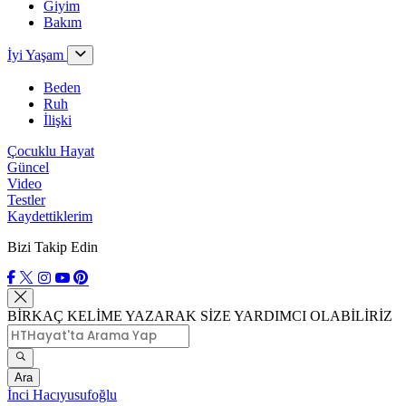
Giyim
Bakım
İyi Yaşam
Beden
Ruh
İlişki
Çocuklu Hayat
Güncel
Video
Testler
Kaydettiklerim
Bizi Takip Edin
BİRKAÇ KELİME YAZARAK SİZE YARDIMCI OLABİLİRİZ
Ara
İnci Hacıyusufoğlu