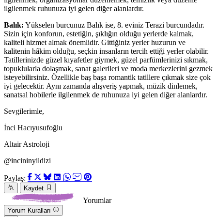
ilgilenmek ruhunuza iyi gelen diğer alanlardır.
Balık:
Yükselen burcunuz Balık ise, 8. eviniz Terazi burcundadır.
Sizin için konforun, estetiğin, şıklığın olduğu yerlerde kalmak,
kaliteli hizmet almak önemlidir. Gittiğiniz yerler huzurun ve
kalitenin hâkim olduğu, seçkin insanların tercih ettiği yerler olabilir.
Tatillerinizde güzel kıyafetler giymek, güzel parfümlerinizi sıkmak,
topuklularla dolaşmak, sanat galerileri ve moda merkezlerini gezmek
isteyebilirsiniz. Özellikle baş başa romantik tatillere çıkmak size çok
iyi gelecektir. Aynı zamanda alışveriş yapmak, müzik dinlemek,
sanatsal hobilerle ilgilenmek de ruhunuza iyi gelen diğer alanlardır.
Sevgilerimle,
İnci Hacıyusufoğlu
Altair Astroloji
@incininyildizi
Paylaş:
Kaydet
Yorumlar
Yorum Kuralları