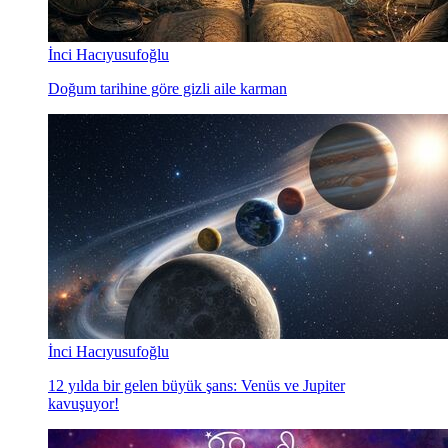
İnci Hacıyusufoğlu
Doğum tarihine göre gizli aile karman
İnci Hacıyusufoğlu
12 yılda bir gelen büyük şans: Venüs ve Jupiter
kavuşuyor!