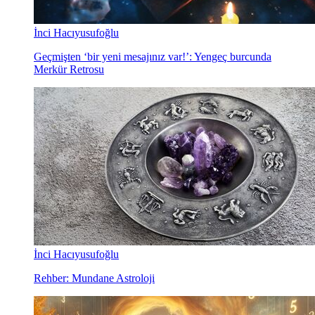
İnci Hacıyusufoğlu
Geçmişten ‘bir yeni mesajınız var!’: Yengeç burcunda
Merkür Retrosu
İnci Hacıyusufoğlu
Rehber: Mundane Astroloji