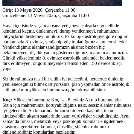
Giriş:
13 Mayıs 2026, Çarşamba 11:00
Güncelleme:
13 Mayıs 2026, Çarşamba 11:00
Hayat içerisinde yaşam akışına yetişmeye çalışırken genellikle
kendimizi kaçırır, dinlenmeyi, durup yenilenmeyi, ruhumuzun
ihtiyaçlarını beslemeyi unuturuz. Psikolojik astrolojiye göre doğum
haritamızda 8. evimiz, yenilenip güç topladığımız alanı temsil eder.
Yenilendiğimiz alanlar sandığımızın aksine; bizden hiç
beklenmeyen, dış dünyadan göstermediğimiz, mahrem alanımızdır.
Çünkü yükselenimiz 8. evimize astrolojik anlamda; beklenmedik,
fark edilmeyen, öngörülmeyenleri temsil eden 150 derecelik açı
yapar.
Siz de ruhunuza nasıl bir tatilin iyi geleceğini, nerelerde dinlenip
yenileneceğinizi bilmek istiyorsanız, plan yapmadan önce astrolojik
tatil ipuçlarını yükselen burcunuza göre okuyabilirsiniz.
Koç:
Yükselen burcunuz Koç ise, 8. eviniz Akrep burcundadır.
Sizin için mahreminizi koruyabildiğiniz ıssız, sessiz alanlar ruhunuza
iyi gelecektir. Su kenarında huzurlu bir evde kalabilir, tekne
kiralayabilir, akşam saatlerinde uzun yürüyüşler yapabilirsiniz. Aynı
zamanda ruhsal, metafizik veya psikolojik konular ile ilgilenmek,
araştırma gerektiren konular, cinsellik, şifacılık ruhunuzu
dinlendirdiğiniz konulardan bazılarıdır.