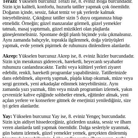
Terazi:
Yükselen burcunuz Terazi ise, 8. eviniz Boğa burcundadır.
Sizin için kaliteli, konforlu, huzurlu tatiller yapmak çok önemlidir.
Doğanın içinde, sessiz, fakat temiz ve şık yerlerde kalmak
isteyebilirsiniz. Çıktığınız tatiller sizin 5 duyu organınıza hitap
etmelidir. Örneğin; güzel manzaralar görmeli, güzel yemekler
tatmalı, masaj yaptırmalı, güzel müzikleri olan plajlarda
güneşlenmelisiniz. Spontane değil planlı biçimde yola çıkmalısınız.
Aynı zamanda bahçeyle, toprakla ilgilenmek, doğa yürüyüşleri
yapmak, evde yemek pişirmek de ruhunuzu dinlendiren alanlardır.
Akrep:
Yükselen burcunuz Akrep ise, 8. eviniz İkizler burcundadır.
Sizin için merakınızı giderecek, hareketli, heyecanlı seyahatler
ruhunuzu canlandıracaktır. Tarihi veya kültürel yerleri ziyaret
edebilir, renkli, hareketli programlar yapabilirsiniz. Tatillerinizde
dans edebilmek, alışveriş yapmak, plajda kitap okumak, müze veya
sergi gezmek, yeni arkadaşlar edinmek isteyebilirsiniz. Aynı
zamanda yazı yazmak, film veya mizah programları izlemek, yakın
çevrenizle kahve eşliğinde sohbetler etmek, eğitimler almak, yeni
açılan yerlere ve konserlere gitmek de enerjinizi yenilediğiniz, size
iyi gelen alanlardır.
Yay:
Yükselen burcunuz Yay ise, 8. eviniz Yengeç burcundadır.
Sizin için aidiyet hissedeceğiniz, gözlerden uzakta, sessiz ve ilham
veren alanlarda tatil yapmak önemlidir. Dalga sesleriyle uyanmak,
gün batımı izlemek, güzel yemekler yemek, gerçekten dinlenmiş