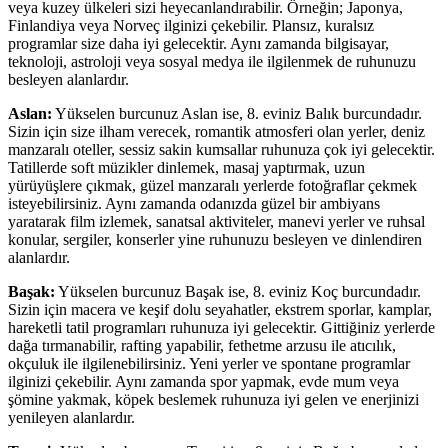
veya kuzey ülkeleri sizi heyecanlandırabilir. Örneğin; Japonya,
Finlandiya veya Norveç ilginizi çekebilir. Plansız, kuralsız
programlar size daha iyi gelecektir. Aynı zamanda bilgisayar,
teknoloji, astroloji veya sosyal medya ile ilgilenmek de ruhunuzu
besleyen alanlardır.
Aslan:
Yükselen burcunuz Aslan ise, 8. eviniz Balık burcundadır.
Sizin için size ilham verecek, romantik atmosferi olan yerler, deniz
manzaralı oteller, sessiz sakin kumsallar ruhunuza çok iyi gelecektir.
Tatillerde soft müzikler dinlemek, masaj yaptırmak, uzun
yürüyüşlere çıkmak, güzel manzaralı yerlerde fotoğraflar çekmek
isteyebilirsiniz. Aynı zamanda odanızda güzel bir ambiyans
yaratarak film izlemek, sanatsal aktiviteler, manevi yerler ve ruhsal
konular, sergiler, konserler yine ruhunuzu besleyen ve dinlendiren
alanlardır.
Başak:
Yükselen burcunuz Başak ise, 8. eviniz Koç burcundadır.
Sizin için macera ve keşif dolu seyahatler, ekstrem sporlar, kamplar,
hareketli tatil programları ruhunuza iyi gelecektir. Gittiğiniz yerlerde
dağa tırmanabilir, rafting yapabilir, fethetme arzusu ile atıcılık,
okçuluk ile ilgilenebilirsiniz. Yeni yerler ve spontane programlar
ilginizi çekebilir. Aynı zamanda spor yapmak, evde mum veya
şömine yakmak, köpek beslemek ruhunuza iyi gelen ve enerjinizi
yenileyen alanlardır.