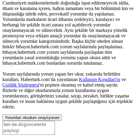
Cumhuriyeti mahkemelerinde doğruluğu ispat edilemeyecek iddia,
itham ve karalama içeren, halkın tamamını veya bir bölümünü kin ve
düşmanlığa tahrik eden, provokatif yorumlar da yapılamaz.
Yorumlarda markaların ticari itibarını zedeleyici, karalayıcı ve
herhangi bir şekilde ticari zarara yol açabilecek yorumlar
onaylanmayacak ve silinecektir. Aynı şekilde bir markaya yönelik
promosyon veya reklam amaçlı yorumlar da onaylanmayacak ve
silinecek yorumlar kategorisindedir. Başka hiçbir siteden alınan
linkler hthayat.haberturk.com yorum sayfalarında paylaşılamaz.
hthayat.haberturk.com yorum sayfalarında paylaşılan tüm
yorumların yasal sorumluluğu yorumu yapan okura aittir ve
hthayat.haberturk.com bunlardan sorumlu tutulamaz.
Yorum sayfalarında yorum yapan her okur, yukarıda belirtilen
kuralları, Haberturk.com’da yayınlanan
Kullanım Koşulları'nı
ve
Gizlilik Sözleşmesi
'ni peşinen okumuş ve kabul etmiş sayılır.
Bizlerle ve diğer okurlarımızla yorum kurallarına uygun
yorumlarınızı, görüşlerinizi yasalar, saygı, nezaket, birlikte yaşama
kuralları ve insan haklarına uygun şekilde paylaştığınız için teşekkür
ederiz.
Yorumları okudum onaylıyorum