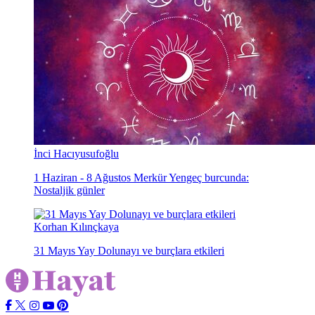
İnci Hacıyusufoğlu
1 Haziran - 8 Ağustos Merkür Yengeç burcunda:
Nostaljik günler
Korhan Kılınçkaya
31 Mayıs Yay Dolunayı ve burçlara etkileri