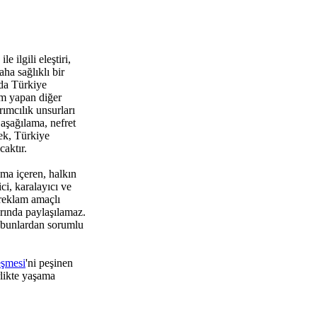
 ilgili eleştiri,
ha sağlıklı bir
da Türkiye
um yapan diğer
rımcılık unsurları
aşağılama, nefret
ek, Türkiye
aktır.
ma içeren, halkın
i, karalayıcı ve
 reklam amaçlı
rında paylaşılamaz.
 bunlardan sorumlu
eşmesi
'ni peşinen
rlikte yaşama