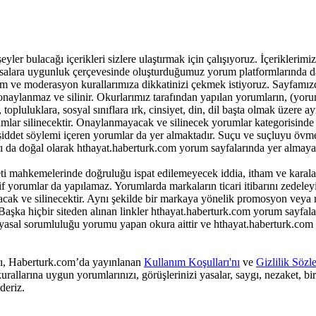
r bulacağı içerikleri sizlere ulaştırmak için çalışıyoruz. İçeriklerimiz ile
 yasalara uygunluk çerçevesinde oluşturduğumuz yorum platformlarında da
m ve moderasyon kurallarımıza dikkatinizi çekmek istiyoruz. Sayfamız
onaylanmaz ve silinir. Okurlarımız tarafından yapılan yorumların, (yor
opluluklara, sosyal sınıflara ırk, cinsiyet, din, dil başta olmak üzere ay
lar silinecektir. Onaylanmayacak ve silinecek yorumlar kategorisinde 
k şiddet söylemi içeren yorumlar da yer almaktadır. Suçu ve suçluyu övm
ı da doğal olarak hthayat.haberturk.com yorum sayfalarında yer almayac
i mahkemelerinde doğruluğu ispat edilemeyecek iddia, itham ve karala
yorumlar da yapılamaz. Yorumlarda markaların ticari itibarını zedeleyic
yacak ve silinecektir. Aynı şekilde bir markaya yönelik promosyon veya
aşka hiçbir siteden alınan linkler hthayat.haberturk.com yorum sayfala
 yasal sorumluluğu yorumu yapan okura aittir ve hthayat.haberturk.com
arı, Haberturk.com’da yayınlanan
Kullanım Koşulları'nı
ve
Gizlilik Sözl
rallarına uygun yorumlarınızı, görüşlerinizi yasalar, saygı, nezaket, bi
deriz.