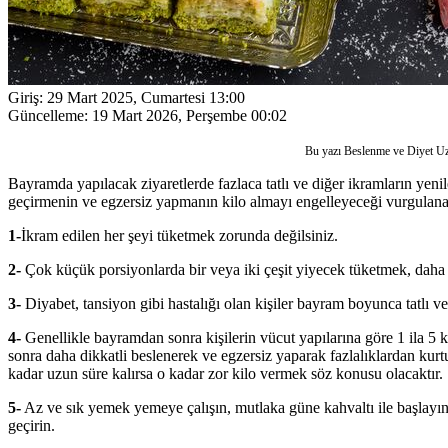
Giriş:
29 Mart 2025, Cumartesi 13:00
Güncelleme:
19 Mart 2026, Perşembe 00:02
Bu yazı Beslenme ve Diyet Uzm
Bayramda yapılacak ziyaretlerde fazlaca tatlı ve diğer ikramların yenil
geçirmenin ve egzersiz yapmanın kilo almayı engelleyeceği vurgulanara
1-
İkram edilen her şeyi tüketmek zorunda değilsiniz.
2-
Çok küçük porsiyonlarda bir veya iki çeşit yiyecek tüketmek, daha 
3-
Diyabet, tansiyon gibi hastalığı olan kişiler bayram boyunca tatlı v
4-
Genellikle bayramdan sonra kişilerin vücut yapılarına göre 1 ila 5 kg.
sonra daha dikkatli beslenerek ve egzersiz yaparak fazlalıklardan kurt
kadar uzun süre kalırsa o kadar zor kilo vermek söz konusu olacaktır.
5-
Az ve sık yemek yemeye çalışın, mutlaka güne kahvaltı ile başlayın, 
geçirin.