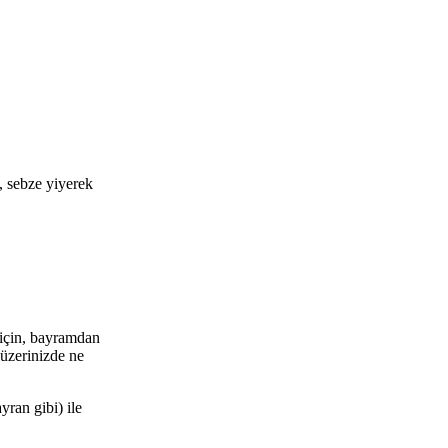
a, sebze yiyerek
u için, bayramdan
 üzerinizde ne
yran gibi) ile