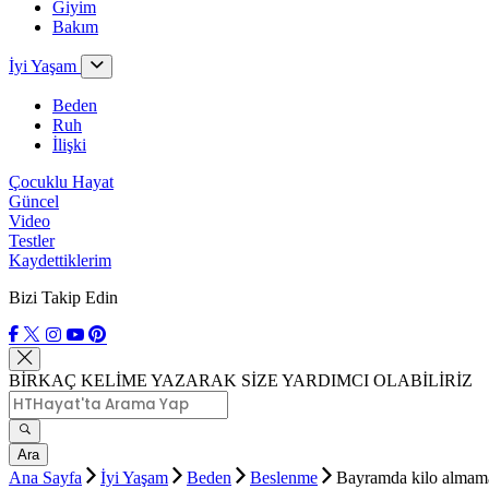
Giyim
Bakım
İyi Yaşam
Beden
Ruh
İlişki
Çocuklu Hayat
Güncel
Video
Testler
Kaydettiklerim
Bizi Takip Edin
BİRKAÇ KELİME YAZARAK SİZE YARDIMCI OLABİLİRİZ
Ara
Ana Sayfa
İyi Yaşam
Beden
Beslenme
Bayramda kilo almamak