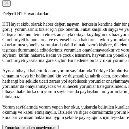
Değerli HTHayat okurları,
HTHayat ekibi olarak haber değeri taşıyan, herkesin kendine dair bir şeyle
görüş, yorumlarınız bizler için çok önemli. Fakat karşılıklı saygı ve
tartışma ortamını temin etmek amacıyla ortaya koyduğumuz bazı yoru
Cumhuriyeti kanunlarına ve evrensel insan haklarına aykırı yorumlar 
okurlarımıza yönelik yorumlar da dahil olmak üzere) kişilere, ülkelere, t
taşıması durumunda editörlerimiz yorumları onaylamayacaktır ve yorum
söylemi, küfür, hakaret, kadın ve çocuk istismarı, hayvanlara yöneli
Cumhuriyeti yasalarına göre suçtur. Bu nedenle bu tarz okur yorumlar
Ayrıca hthayat.haberturk.com yorum sayfalarında Türkiye Cumhuriyet
tamamını veya bir bölümünü kin ve düşmanlığa tahrik eden, provokatif 
herhangi bir şekilde ticari zarara yol açabilecek yorumlar onaylanma
yorumlar da onaylanmayacak ve silinecek yorumlar kategorisindedir. B
hthayat.haberturk.com yorum sayfalarında paylaşılan tüm yorumların
tutulamaz.
Yorum sayfalarında yorum yapan her okur, yukarıda belirtilen kurall
okumuş ve kabul etmiş sayılır. Bizlerle ve diğer okurlarımızla yorum ku
kuralları ve insan haklarına uygun şekilde paylaştığınız için teşekkür e
Yorumları okudum onaylıyorum