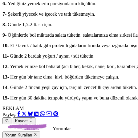
6-
Yediğiniz yemeklerin porsiyonlarını küçültün.
7-
Şekerli yiyecek ve içecek ve tatlı tüketmeyin.
8-
Günde 1,5-2 lt. su için.
9-
Öğünlerde bol miktarda salata tüketin, salatalarınıza elma sirkesi il
10-
Et / tavuk / balık gibi proteinli gıdaların fırında veya ızgarada pişm
11-
Günde 2 bardak yoğurt / ayran / süt tüketin.
12-
Yemeklerinize bol baharat (acı biber, kekik, nane, köri, karabiber g
13-
Her gün bir tane elma, kivi, böğürtlen tüketmeye çalışın.
14-
Günde 2 fincan yeşil çay için, tarçınlı zencefilli çaylardan tüketin.
15-
Her gün 30 dakika tempolu yürüyüş yapın ve buna düzenli olarak
REKLAM
Paylaş:
Kaydet
Yorumlar
Yorum Kuralları