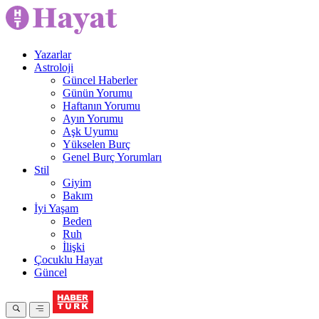
Yazarlar
Astroloji
Güncel Haberler
Günün Yorumu
Haftanın Yorumu
Ayın Yorumu
Aşk Uyumu
Yükselen Burç
Genel Burç Yorumları
Stil
Giyim
Bakım
İyi Yaşam
Beden
Ruh
İlişki
Çocuklu Hayat
Güncel