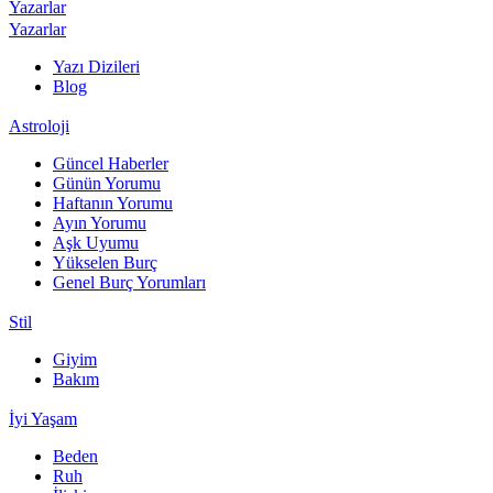
Yazarlar
Yazarlar
Yazı Dizileri
Blog
Astroloji
Güncel Haberler
Günün Yorumu
Haftanın Yorumu
Ayın Yorumu
Aşk Uyumu
Yükselen Burç
Genel Burç Yorumları
Stil
Giyim
Bakım
İyi Yaşam
Beden
Ruh