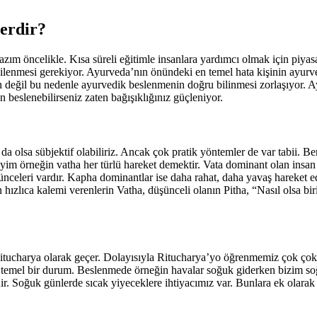
lerdir?
zım öncelikle. Kısa süreli eğitimle insanlara yardımcı olmak için piyasa
n ilgilenmesi gerekiyor. Ayurveda’nın önündeki en temel hata kişinin ayur
eğil bu nedenle ayurvedik beslenmenin doğru bilinmesi zorlaşıyor. A
 beslenebilirseniz zaten bağışıklığınız güçleniyor.
?
a olsa sübjektif olabiliriz. Ancak çok pratik yöntemler de var tabii. B
yim örneğin vatha her türlü hareket demektir. Vata dominant olan insan h
ünceleri vardır. Kapha dominantlar ise daha rahat, daha yavaş hareket ed
hızlıca kalemi verenlerin Vatha, düşünceli olanın Pitha, “Nasıl olsa biri
Ritucharya olarak geçer. Dolayısıyla Ritucharya’yo öğrenmemiz çok ço
r temel bir durum. Beslenmede örneğin havalar soğuk giderken bizim so
dir. Soğuk günlerde sıcak yiyeceklere ihtiyacımız var. Bunlara ek olara