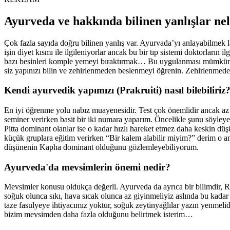
Ayurveda ve hakkında bilinen yanlışlar ne
Çok fazla sayıda doğru bilinen yanlış var. Ayurvada’yı anlayabilmek la
işin diyet kısmı ile ilgileniyorlar ancak bu bir tıp sistemi doktorları
bazı besinleri komple yemeyi bıraktırmak… Bu uygulanması mümkün d
siz yapınızı bilin ve zehirlenmeden beslenmeyi öğrenin. Zehirlenmeden
Kendi ayurvedik yapımızı (Prakruiti) nasıl bilebiliriz
En iyi öğrenme yolu nabız muayenesidir. Test çok önemlidir ancak az d
seminer verirken basit bir iki numara yaparım. Öncelikle şunu söyleye
Pitta dominant olanlar ise o kadar hızlı hareket etmez daha keskin düş
küçük gruplara eğitim verirken “Bir kalem alabilir miyim?” derim o an 
düşünenin Kapha dominant olduğunu gözlemleyebiliyorum.
Ayurveda'da mevsimlerin önemi nedir?
Mevsimler konusu oldukça değerli. Ayurveda da ayrıca bir bilimdir, 
soğuk olunca sıkı, hava sıcak olunca az giyinmeliyiz aslında bu kada
taze fasulyeye ihtiyacımız yoktur, soğuk zeytinyağlılar yazın yenmeli
bizim mevsimden daha fazla olduğunu belirtmek isterim…