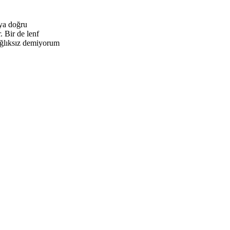
ıya doğru
 Bir de lenf
sağlıksız demiyorum