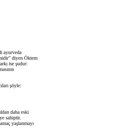
i ayurveda
imidir" diyen Öktem
arkı ise şudur:
lmasının
ları şöyle:
ıldan daha eski
e sahiptir.
el amaç yaşlanmayı