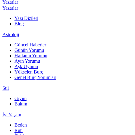
Yazarlar
Yazarlar
Yazı Dizileri
Blog
Astroloji
Güncel Haberler
Günün Yorumu
Haftanın Yorumu
Ayın Yorumu
Aşk Uyumu
Yükselen Burç
Genel Burç Yorumları
Stil
Giyim
Bakım
İyi Yaşam
Beden
Ruh