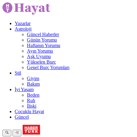
Yazarlar
Astroloji
Güncel Haberler
Günün Yorumu
Haftanın Yorumu
Ayın Yorumu
Aşk Uyumu
Yükselen Burç
Genel Burç Yorumları
Stil
Giyim
Bakım
İyi Yaşam
Beden
Ruh
İlişki
Çocuklu Hayat
Güncel