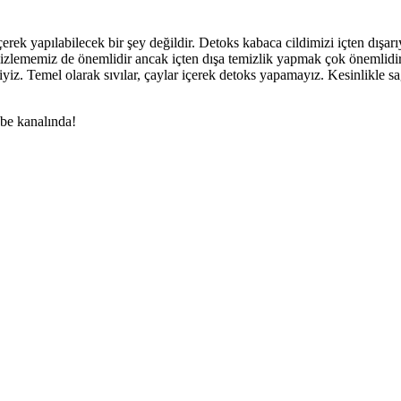
içerek yapılabilecek bir şey değildir. Detoks kabaca cildimizi içten dışar
mizlememiz de önemlidir ancak içten dışa temizlik yapmak çok önemlidir.
liyiz. Temel olarak sıvılar, çaylar içerek detoks yapamayız. Kesinlikle 
be kanalında!