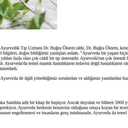
 Ayurvedik Tıp Uzmanı Dr. Buğra Öktem oldu. Dr. Buğra Öktem, kend
bilgileri, doğru bildiğimiz yanlışları anlattı. "Ayurveda bir yaşam biç
yıldan fazla olan çok ciddi bir tıp sistemidir. Ayurveda'nın çok önemli f
. Ayurveda'da temel mantık hastalıkların tedavisi değil hastalıkların o
 tanımladı.
rveda ile ilgili yönelttiğimiz sorulardan ve aldığımız yanıtlardan bazı
ka Samhita adlı bir kitap ile başlıyor. Ancak duyulan ve bilinen 5000 y
erekiyor. Ayurveda herkesin benzersiz olduğunu ortaya koyan bir teoriy
lmasının engellenmesi ve insanların genç tutulmasıdır. Ayurveda da tem