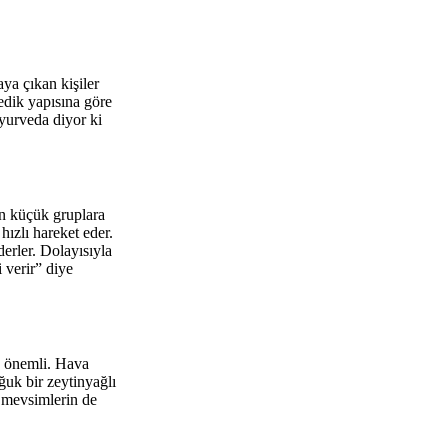
ya çıkan kişiler
vedik yapısına göre
yurveda diyor ki
en küçük gruplara
ızlı hareket eder.
erler. Dolayısıyla
 verir” diye
k önemli. Hava
ğuk bir zeytinyağlı
k mevsimlerin de