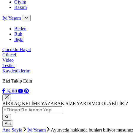
Giyim
Bakım
İyi Yaşam
Beden
Ruh
İlişki
Çocuklu Hayat
Güncel
Video
Testler
Kaydettiklerim
Bizi Takip Edin
BİRKAÇ KELİME YAZARAK SİZE YARDIMCI OLABİLİRİZ
Ara
Ana Sayfa
İyi Yaşam
Ayurveda hakkında bunları biliyor musunu