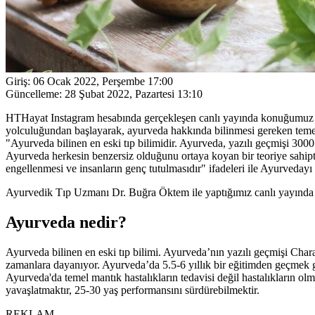
Giriş:
06 Ocak 2022, Perşembe 17:00
Güncelleme:
28 Şubat 2022, Pazartesi 13:10
HTHayat Instagram hesabında gerçekleşen canlı yayında konuğumuz
yolculuğundan başlayarak, ayurveda hakkında bilinmesi gereken temel 
"Ayurveda bilinen en eski tıp bilimidir. Ayurveda, yazılı geçmişi 3000 
Ayurveda herkesin benzersiz olduğunu ortaya koyan bir teoriye sahiptir
engellenmesi ve insanların genç tutulmasıdır" ifadeleri ile Ayurvedayı
Ayurvedik Tıp Uzmanı Dr. Buğra Öktem ile yaptığımız canlı yayında Ayu
Ayurveda nedir?
Ayurveda bilinen en eski tıp bilimi. Ayurveda’nın yazılı geçmişi Chara
zamanlara dayanıyor. Ayurveda’da 5.5-6 yıllık bir eğitimden geçmek g
Ayurveda'da temel mantık hastalıkların tedavisi değil hastalıkların o
yavaşlatmaktır, 25-30 yaş performansını sürdürebilmektir.
REKLAM