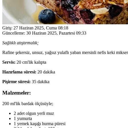
Giriş:
27 Haziran 2025, Cuma 08:18
Güncelleme:
30 Haziran 2025, Pazartesi 09:33
Sağlıklı atıştırmalık;
Rafine şekersiz, unsuz, yağsız yulaflı yaban mersinli nefis keki mikser
Servis:
20 cm'lik kalıpta
Hazırlama süresi:
20 dakika
Pişirme süresi:
35 dakika
Malzemeler:
200 ml'lik bardak ölçüsüyle;
2 adet olgun yerli muz
1 yumurta
1 yemek kaşığı hurma püresi