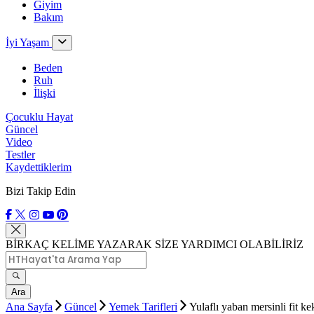
Giyim
Bakım
İyi Yaşam
Beden
Ruh
İlişki
Çocuklu Hayat
Güncel
Video
Testler
Kaydettiklerim
Bizi Takip Edin
BİRKAÇ KELİME YAZARAK SİZE YARDIMCI OLABİLİRİZ
Ara
Ana Sayfa
Güncel
Yemek Tarifleri
Yulaflı yaban mersinli fit k