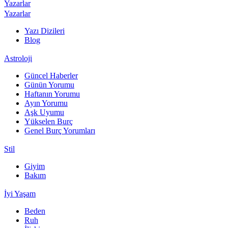
Yazarlar
Yazarlar
Yazı Dizileri
Blog
Astroloji
Güncel Haberler
Günün Yorumu
Haftanın Yorumu
Ayın Yorumu
Aşk Uyumu
Yükselen Burç
Genel Burç Yorumları
Stil
Giyim
Bakım
İyi Yaşam
Beden
Ruh