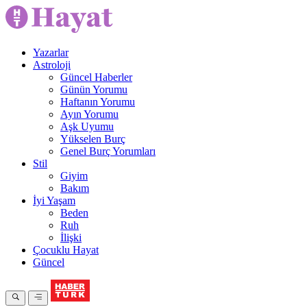
Yazarlar
Astroloji
Güncel Haberler
Günün Yorumu
Haftanın Yorumu
Ayın Yorumu
Aşk Uyumu
Yükselen Burç
Genel Burç Yorumları
Stil
Giyim
Bakım
İyi Yaşam
Beden
Ruh
İlişki
Çocuklu Hayat
Güncel