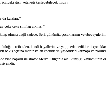
, içindeki gizli yeteneği keşfedebilecek midir?
 da kursları.’’
y çeke çeke sınıftan çıkmış.’’
kitap olması değil sadece. Seri; günümüz çocuklarının ve ebeveynlerini
luluğa tercih eden, kendi hayallerini ve yapıp edemediklerini çocukl
e bu bakış açısına maruz kalan çocukların yaşadıkları karmaşa ve zorlu
 yine başarılı illüstratör Merve Atılgan’a ait. Günışığı Yayınevi’nin ok
avsiyemdir.