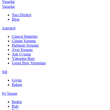
Yazarlar
Yazarlar
Yazı Dizileri
Blog
Astroloji
Güncel Haberler
Günün Yorumu
Haftanın Yorumu
Ayın Yorumu
Aşk Uyumu
Yükselen Burç
Genel Burç Yorumları
Stil
Giyim
Bakım
İyi Yaşam
Beden
Ruh