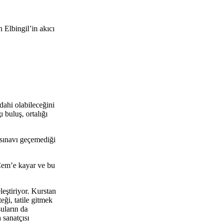
n Elbingil’in akıcı
dahi olabileceğini
 buluş, ortalığı
ı sınavı geçemediği
Cem’e kayar ve bu
eştiriyor. Kurstan
eği, tatile gitmek
uların da
 sanatçısı