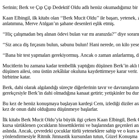
Serinin; Berk ve Çıp Çıp Dedektif Oldu adlı henüz okumadığımız bir ki
Kaan Elbingil, ilk kitabı olan ‘‘Berk Mucit Oldu’’ ile başarı, yetenek, 
anlatımına, Merve Atılgan’ın şahane desenleri eşlik etmiş.
‘‘Hiç çalışmadan beş alınan ödevi bulan var mı aranızda?’’ diye sorar
‘‘Siz anca diş fırçasını bulun, sabunu bulun! Hani nerede, on kilo y
‘‘Bana bir test yapmaları gerekiyormuş. Ancak o zaman anlarlarmış, d
Mucitlerin bu zamana kadar tembellik yaptığını düşünen Berk’in aklı fik
düşünen ailesi, onu üstün zekâlılar okuluna kaydettirmeye karar verir. 
birbirine katar.
Berk, dahi olarak algılandığı süreçte diğerlerinin tavır ve davranışlar
gerekçesiyle Berk’in dahi olmadığına kanaat getirir; yetişkinler bu d
Bu kez de henüz konuşmaya başlayan kardeşi Cem, izlediği diziler ar
kez de onun dahi olduğunu düşünmeye başlarlar.
İlk kitabı Berk Mucit Oldu’yla büyük ilgi çeken Kaan Elbingil, Berk O
kursa sürüklenen çocukların hissettiklerini ve başlarından geçenleri a
aslında. Ancak, çevredeki çocuklar türlü yeteneklere sahip ve o kurs
yönlendirmesiyle Ritmik Jimnastik kursundan tutun, Güzel Konuşma ku