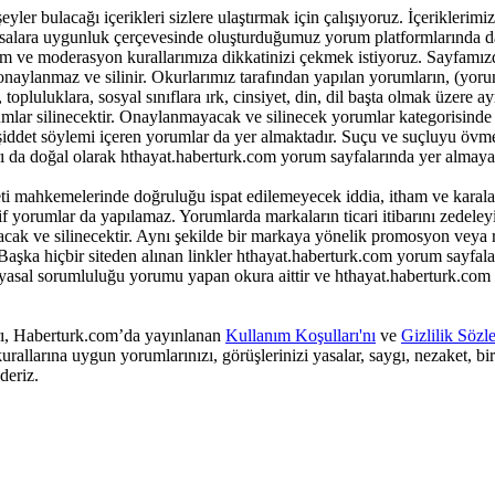
r bulacağı içerikleri sizlere ulaştırmak için çalışıyoruz. İçeriklerimiz ile
 yasalara uygunluk çerçevesinde oluşturduğumuz yorum platformlarında da
m ve moderasyon kurallarımıza dikkatinizi çekmek istiyoruz. Sayfamız
onaylanmaz ve silinir. Okurlarımız tarafından yapılan yorumların, (yor
opluluklara, sosyal sınıflara ırk, cinsiyet, din, dil başta olmak üzere ay
lar silinecektir. Onaylanmayacak ve silinecek yorumlar kategorisinde 
k şiddet söylemi içeren yorumlar da yer almaktadır. Suçu ve suçluyu övm
ı da doğal olarak hthayat.haberturk.com yorum sayfalarında yer almayac
i mahkemelerinde doğruluğu ispat edilemeyecek iddia, itham ve karala
yorumlar da yapılamaz. Yorumlarda markaların ticari itibarını zedeleyic
yacak ve silinecektir. Aynı şekilde bir markaya yönelik promosyon veya
aşka hiçbir siteden alınan linkler hthayat.haberturk.com yorum sayfala
 yasal sorumluluğu yorumu yapan okura aittir ve hthayat.haberturk.com
arı, Haberturk.com’da yayınlanan
Kullanım Koşulları'nı
ve
Gizlilik Sözl
rallarına uygun yorumlarınızı, görüşlerinizi yasalar, saygı, nezaket, bi
deriz.