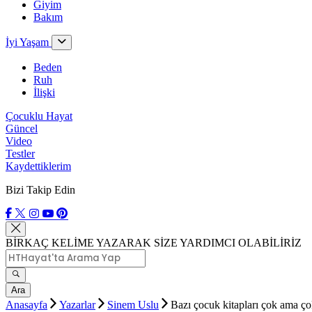
Giyim
Bakım
İyi Yaşam
Beden
Ruh
İlişki
Çocuklu Hayat
Güncel
Video
Testler
Kaydettiklerim
Bizi Takip Edin
BİRKAÇ KELİME YAZARAK SİZE YARDIMCI OLABİLİRİZ
Ara
Anasayfa
Yazarlar
Sinem Uslu
Bazı çocuk kitapları çok ama ço