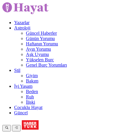
Yazarlar
Astroloji
Güncel Haberler
Günün Yorumu
Haftanın Yorumu
Ayın Yorumu
Aşk Uyumu
Yükselen Burç
Genel Burç Yorumları
Stil
Giyim
Bakım
İyi Yaşam
Beden
Ruh
İlişki
Çocuklu Hayat
Güncel