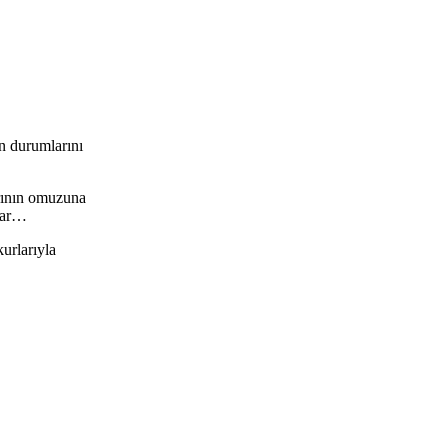
n durumlarını
arının omuzuna
klar…
urlarıyla