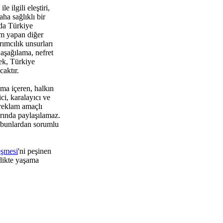
 ilgili eleştiri,
ha sağlıklı bir
da Türkiye
um yapan diğer
rımcılık unsurları
aşağılama, nefret
ek, Türkiye
aktır.
ma içeren, halkın
i, karalayıcı ve
 reklam amaçlı
rında paylaşılamaz.
 bunlardan sorumlu
eşmesi
'ni peşinen
rlikte yaşama