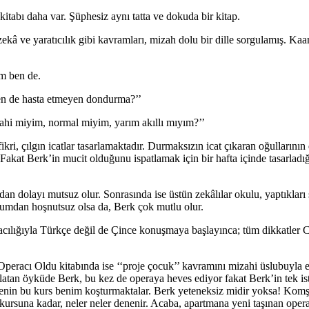
tabı daha var. Şüphesiz aynı tatta ve dokuda bir kitap.
zekâ ve yaratıcılık gibi kavramları, mizah dolu bir dille sorgulamış. Kaa
ım ben de.
esen de hasta etmeyen dondurma?’’
ahi miyim, normal miyim, yarım akıllı mıyım?’’
ri, çılgın icatlar tasarlamaktadır. Durmaksızın icat çıkaran oğullarının 
Fakat Berk’in mucit olduğunu ispatlamak için bir hafta içinde tasarladığı
ından dolayı mutsuz olur. Sonrasında ise üstün zekâlılar okulu, yaptıklar
urumdan hoşnutsuz olsa da, Berk çok mutlu olur.
acılığıyla Türkçe değil de Çince konuşmaya başlayınca; tüm dikkatler 
peracı Oldu kitabında ise ‘‘proje çocuk’’ kavramını mizahi üslubuyla el
nlatan öyküde Berk, bu kez de operaya heves ediyor fakat Berk’in tek ist
 senin bu kurs benim koşturmaktalar. Berk yeteneksiz midir yoksa! Komş
rsuna kadar, neler neler denenir. Acaba, apartmana yeni taşınan opera