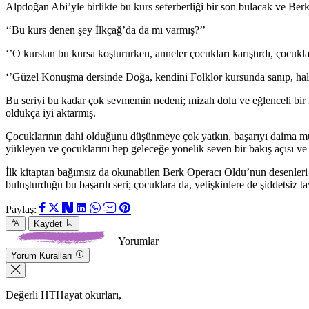
Alpdoğan Abi’yle birlikte bu kurs seferberliği bir son bulacak ve Berk
‘‘Bu kurs denen şey İlkçağ’da da mı varmış?’’
‘’O kurstan bu kursa koştururken, anneler çocukları karıştırdı, çocuklar
‘’Güzel Konuşma dersinde Doğa, kendini Folklor kursunda sanıp, hala
Bu seriyi bu kadar çok sevmemin nedeni; mizah dolu ve eğlenceli bir 
oldukça iyi aktarmış.
Çocuklarının dahi olduğunu düşünmeye çok yatkın, başarıyı daima mut
yükleyen ve çocuklarını hep geleceğe yönelik seven bir bakış açısı v
İlk kitaptan bağımsız da okunabilen Berk Operacı Oldu’nun desenleri de
buluşturduğu bu başarılı seri; çocuklara da, yetişkinlere de şiddetsiz t
Paylaş:
Kaydet
Yorumlar
Yorum Kuralları
Değerli HTHayat okurları,