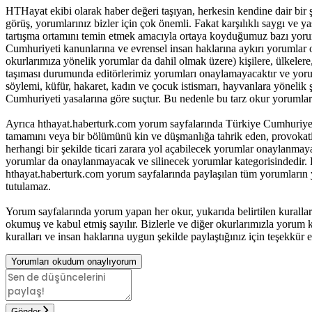
HTHayat ekibi olarak haber değeri taşıyan, herkesin kendine dair bir şeyle
görüş, yorumlarınız bizler için çok önemli. Fakat karşılıklı saygı ve
tartışma ortamını temin etmek amacıyla ortaya koyduğumuz bazı yoru
Cumhuriyeti kanunlarına ve evrensel insan haklarına aykırı yorumlar 
okurlarımıza yönelik yorumlar da dahil olmak üzere) kişilere, ülkelere, t
taşıması durumunda editörlerimiz yorumları onaylamayacaktır ve yorum
söylemi, küfür, hakaret, kadın ve çocuk istismarı, hayvanlara yöneli
Cumhuriyeti yasalarına göre suçtur. Bu nedenle bu tarz okur yorumlar
Ayrıca hthayat.haberturk.com yorum sayfalarında Türkiye Cumhuriyet
tamamını veya bir bölümünü kin ve düşmanlığa tahrik eden, provokatif 
herhangi bir şekilde ticari zarara yol açabilecek yorumlar onaylanma
yorumlar da onaylanmayacak ve silinecek yorumlar kategorisindedir. B
hthayat.haberturk.com yorum sayfalarında paylaşılan tüm yorumların
tutulamaz.
Yorum sayfalarında yorum yapan her okur, yukarıda belirtilen kurall
okumuş ve kabul etmiş sayılır. Bizlerle ve diğer okurlarımızla yorum ku
kuralları ve insan haklarına uygun şekilde paylaştığınız için teşekkür e
Yorumları okudum onaylıyorum
Gönder