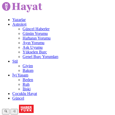
Yazarlar
Astroloji
Güncel Haberler
Günün Yorumu
Haftanın Yorumu
Ayın Yorumu
Aşk Uyumu
Yükselen Burç
Genel Burç Yorumları
Stil
Giyim
Bakım
İyi Yaşam
Beden
Ruh
İlişki
Çocuklu Hayat
Güncel