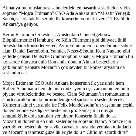
Almanya’nın uluslararası sahnelerdeki en başarılı seslerinden yıldız
soprano “Mojca Erdmann” CSO Ada Ankara’nın “Misafir Yerleşik
Sanatçısı“ olarak bu serinin ilk konserini vermek üzere 17 Eylül’de
Ankara’ya geliyor.
Berlin Filarmoni Orkestrası, Amsterdam Concertgebouw,
Elbphilarmonie (Hamburg) ve Köln Filarmoni gibi dünyaca ünlü
orkestralarla konserler veren, Avrupa’nın önemli operalarında sahne
alan, Daniel Barenboim, Yannick Nézet-Séguin, Kent Nagano gibi
şeflerle çalışan Deutsche Grammophon sanatçısı Mojca Erdmann bu
konserde dünyaca ünlü Romantik dönem Alman bestecilerin
şarkılarının yanısıra Mozart’ın çok sevilen bir konser aryasını da
seslendirecek.
Mojca Erdmann CSO Ada Ankara konserinin ilk yarısında hem
Robert Schumann hem de ünlü müzisyenin eşi, zamanının en ünlü
piyano virtüözlerinden ve besteci Clara Schumann’ın romantizmin
sihirli doruklarındaki birbirinden güzel şarkılarını seslendirecek.
Konserin ikinci yarısında ise Felix Mendelssohn’un yaşamının çeşitli
dönemlerinde yazdığı ve bestecinin göz kamaştırıcı duygu
zenginliğiyle dolu şarkıları yer alıyor. Konserin finalinde ise
Mozart’ın dönemin en ünlü seslerinden soprano Nancy Storace için
yazdığı ve bestecinin en sevilen aryaları arasında yer alan tutkularla
ve Mozart’ın tanımsız güzellikleriyle dolu “ Ch‘io mi scordi di te“