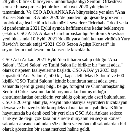
28 yıllık bitmek bilmeyen Cumhurbaşkanlığı Senfoni Orkestrası
konser binası projesi jet bir hızla nihayet 2020 yılı içinde
tamamlandı. Ve CSO ADA ANKARA bünyesinde yer alan “Ana
Konser Salonu” 3 Aralık 2020’de pandemi gölgesinde görkemli
protokol açılışı ile tüm klasik müzik severlere “Merhaba” dedi ve ta
ki pandeminin 2021 Eylül ayında hafiflemesine kadar beklemeye
çekildi. CSO ADA Ankara Cumhurbaşkanlığı Senfoni Orkestrası
yeni binasında 10 Eylül 2021’de dünyaca ünlü keman virtüözü Yury
Revich’i konuk ettiği “2021 CSO Sezon Açılışı Konseri” ile
seyircilerini muhteşem bir konser ile kucakladı.
CSO Ada Ankara 2021 Eylül’den itibaren sahip olduğu ‘Ana
Salon’, ‘Mavi Salon’ ve Tarihi Salon ile birlikte bir “sanat adası”
olarak nispeten faaliyetlerine başladı. CSO ADA’ yı 2023 kişi
kapasiteli ‘Ana Salonu’, 500 kişi kapasiteli ‘Mavi Salonu’ ve 600
kişilik ‘CSO Tarihi Salonu’ içinde barındıran sanat adası aynı
zamanda içerdiği geniş bilgi, belge, fotoğraf ve Cumhurbaşkanlığı
Senfoni Orkestrası’nın tarihi boyunca kullanmış olduğu
enstrümanlardan örneklerin yer aldığı çok sayıda eseri bulunduran
CSO1826 sergi alanıyla, sosyal imkanlarıyla seyircileri kucaklayan
devasa ve benzersiz bir kompleks olarak tanımlayabiliriz. Kültür
hayatımızda bu denli özel bir yeri olan CSO Ada Ankara sadece
Türkiye’de değil çok kısa bir sürede dünyanın en seçkin konser
salonları arasında adından söz ettiren ve en önemli salonlardan biri
olarak gösterilen bir sanat merkezi haline geldi.