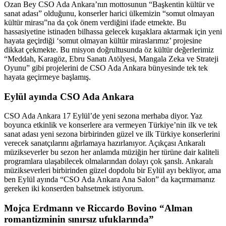
Ozan Bey CSO Ada Ankara’nın mottosunun “Başkentin kültür ve
sanat adası” olduğunu, konserler harici ülkemizin “somut olmayan
kültür mirası”na da çok önem verdiğini ifade etmekte. Bu
hassasiyetine istinaden bilhassa gelecek kuşaklara aktarmak için yeni
hayata geçirdiği ‘somut olmayan kültür miraslarımız’ projesine
dikkat çekmekte. Bu misyon doğrultusunda öz kültür değerlerimiz
“Meddah, Karagöz, Ebru Sanatı Atölyesi, Mangala Zeka ve Strateji
Oyunu” gibi projelerini de CSO Ada Ankara bünyesinde tek tek
hayata geçirmeye başlamış.
Eylül ayında CSO Ada Ankara
CSO Ada Ankara 17 Eylül’de yeni sezona merhaba diyor. Yaz
boyunca etkinlik ve konserlere ara vermeyen Türkiye’nin ilk ve tek
sanat adası yeni sezona birbirinden güzel ve ilk Türkiye konserlerini
verecek sanatçılarını ağırlamaya hazırlanıyor. Açıkçası Ankaralı
müzikseverler bu sezon her anlamda müziğin her türüne dair kaliteli
programlara ulaşabilecek olmalarından dolayı çok şanslı. Ankaralı
müzikseverleri birbirinden güzel dopdolu bir Eylül ayı bekliyor, ama
ben Eylül ayında “CSO Ada Ankara Ana Salon” da kaçırmamanız
gereken iki konserden bahsetmek istiyorum.
Mojca Erdmann ve Riccardo Bovino “Alman
romantizminin sınırsız ufuklarında”