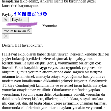
hesaplarını takip ediniz, Ankaralı iseniz bu birbirinden güzel
konserleri kaçırmayınız.
Paylaş:
Kaydet
Yorumlar
Yorum Kuralları
Değerli HTHayat okurları,
HTHayat ekibi olarak haber değeri taşıyan, herkesin kendine dair bir
şeyler bulacağı içerikleri sizlere ulaştırmak için çalışıyoruz.
İçeriklerimiz ile ilgili eleştiri, görüş, yorumlarınız bizler için çok
önemli. Fakat karşılıklı saygı ve yasalara uygunluk çerçevesinde
oluşturduğumuz yorum platformlarında daha sağlıklı bir tartışma
ortamını temin etmek amacıyla ortaya koyduğumuz bazı yorum ve
moderasyon kurallarımıza dikkatinizi çekmek istiyoruz. Sayfamızda
Türkiye Cumhuriyeti kanunlarına ve evrensel insan haklarına aykırı
yorumlar onaylanmaz ve silinir. Okurlarımız tarafından yapılan
yorumların, (yorum yapan diğer okurlarımıza yönelik yorumlar da
dahil olmak üzere) kişilere, ülkelere, topluluklara, sosyal sınıflara
ırk, cinsiyet, din, dil başta olmak üzere ayrımcılık unsurları taşıması
durumunda editörlerimiz yorumları onaylamayacaktır ve yorumlar