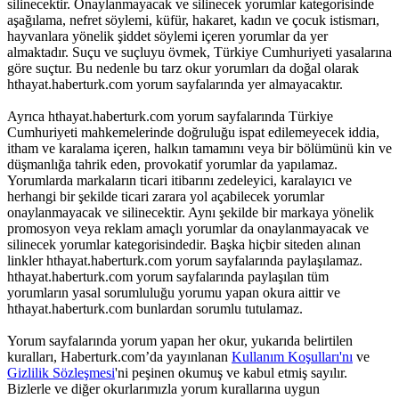
silinecektir. Onaylanmayacak ve silinecek yorumlar kategorisinde
aşağılama, nefret söylemi, küfür, hakaret, kadın ve çocuk istismarı,
hayvanlara yönelik şiddet söylemi içeren yorumlar da yer
almaktadır. Suçu ve suçluyu övmek, Türkiye Cumhuriyeti yasalarına
göre suçtur. Bu nedenle bu tarz okur yorumları da doğal olarak
hthayat.haberturk.com yorum sayfalarında yer almayacaktır.
Ayrıca hthayat.haberturk.com yorum sayfalarında Türkiye
Cumhuriyeti mahkemelerinde doğruluğu ispat edilemeyecek iddia,
itham ve karalama içeren, halkın tamamını veya bir bölümünü kin ve
düşmanlığa tahrik eden, provokatif yorumlar da yapılamaz.
Yorumlarda markaların ticari itibarını zedeleyici, karalayıcı ve
herhangi bir şekilde ticari zarara yol açabilecek yorumlar
onaylanmayacak ve silinecektir. Aynı şekilde bir markaya yönelik
promosyon veya reklam amaçlı yorumlar da onaylanmayacak ve
silinecek yorumlar kategorisindedir. Başka hiçbir siteden alınan
linkler hthayat.haberturk.com yorum sayfalarında paylaşılamaz.
hthayat.haberturk.com yorum sayfalarında paylaşılan tüm
yorumların yasal sorumluluğu yorumu yapan okura aittir ve
hthayat.haberturk.com bunlardan sorumlu tutulamaz.
Yorum sayfalarında yorum yapan her okur, yukarıda belirtilen
kuralları, Haberturk.com’da yayınlanan
Kullanım Koşulları'nı
ve
Gizlilik Sözleşmesi
'ni peşinen okumuş ve kabul etmiş sayılır.
Bizlerle ve diğer okurlarımızla yorum kurallarına uygun