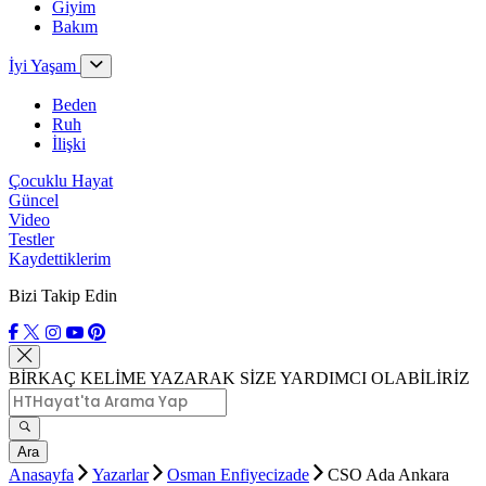
Giyim
Bakım
İyi Yaşam
Beden
Ruh
İlişki
Çocuklu Hayat
Güncel
Video
Testler
Kaydettiklerim
Bizi Takip Edin
BİRKAÇ KELİME YAZARAK SİZE YARDIMCI OLABİLİRİZ
Ara
Anasayfa
Yazarlar
Osman Enfiyecizade
CSO Ada Ankara