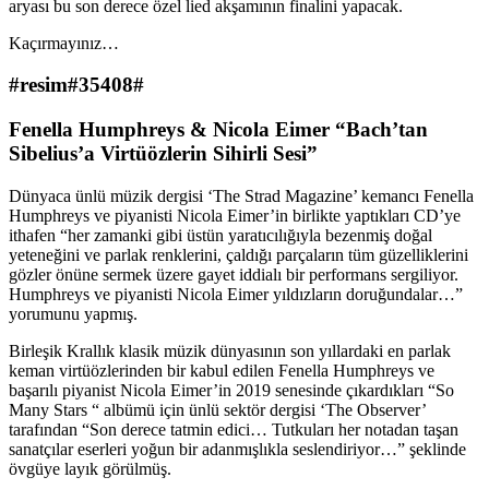
aryası bu son derece özel lied akşamının finalini yapacak.
Kaçırmayınız…
#resim#35408#
Fenella Humphreys & Nicola Eimer “Bach’tan
Sibelius’a Virtüözlerin Sihirli Sesi”
Dünyaca ünlü müzik dergisi ‘The Strad Magazine’ kemancı Fenella
Humphreys ve piyanisti Nicola Eimer’in birlikte yaptıkları CD’ye
ithafen “her zamanki gibi üstün yaratıcılığıyla bezenmiş doğal
yeteneğini ve parlak renklerini, çaldığı parçaların tüm güzelliklerini
gözler önüne sermek üzere gayet iddialı bir performans sergiliyor.
Humphreys ve piyanisti Nicola Eimer yıldızların doruğundalar…”
yorumunu yapmış.
Birleşik Krallık klasik müzik dünyasının son yıllardaki en parlak
keman virtüözlerinden bir kabul edilen Fenella Humphreys ve
başarılı piyanist Nicola Eimer’in 2019 senesinde çıkardıkları “So
Many Stars “ albümü için ünlü sektör dergisi ‘The Observer’
tarafından “Son derece tatmin edici… Tutkuları her notadan taşan
sanatçılar eserleri yoğun bir adanmışlıkla seslendiriyor…” şeklinde
övgüye layık görülmüş.