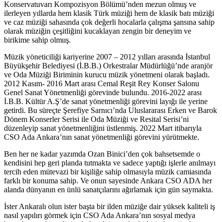
Konservatuvarı Kompozisyon Bölümü’nden mezun olmuş ve
ilerleyen yıllarda hem klasik Türk müziği hem de klasik batı müziği
ve caz müziği sahasında çok değerli hocalarla çalışma şansına sahip
olarak müziğin çeşitliğini kucaklayan zengin bir deneyim ve
birikime sahip olmuş.
Müzik yöneticiliği kariyerine 2007 – 2012 yılları arasında İstanbul
Büyükşehir Belediyesi (İ.B.B.) Orkestralar Müdürlüğü’nde aranjör
ve Oda Müziği Biriminin kurucu müzik yönetmeni olarak başladı.
2012 Kasım- 2016 Mart arası Cemal Reşit Rey Konser Salonu
Genel Sanat Yönetmenliği görevinde bulundu. 2016-2022 arası
İ.B.B. Kültür A.Ş’de sanat yönetmenliği görevini layığı ile yerine
getirdi. Bu süreçte Şerefiye Sarnıcı’nda Uluslararası Erken ve Barok
Dönem Konserler Serisi ile Oda Müziği ve Resital Serisi’ni
düzenleyip sanat yönetmenliğini üstlenmiş. 2022 Mart itibarıyla
CSO Ada Ankara’nın sanat yönetmenliği görevini yürütmekte.
Ben her ne kadar yazımda Ozan Binici’den çok bahsetsemde o
kendisini hep geri planda tutmakta ve sadece yaptığı işlerle anılmayı
tercih eden mütevazi bir kişiliğe sahip olmasıyla müzik camiasında
farklı bir konuma sahip. Ve onun sayesinde Ankara CSO ADA her
alanda dünyanın en ünlü sanatçılarını ağırlamak için gün saymakta.
İster Ankaralı olun ister başta bir ilden müziğe dair yüksek kaliteli iş
nasıl yapılırı görmek için CSO Ada Ankara’nın sosyal medya