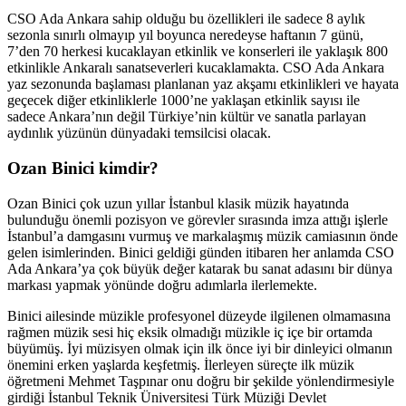
CSO Ada Ankara sahip olduğu bu özellikleri ile sadece 8 aylık
sezonla sınırlı olmayıp yıl boyunca neredeyse haftanın 7 günü,
7’den 70 herkesi kucaklayan etkinlik ve konserleri ile yaklaşık 800
etkinlikle Ankaralı sanatseverleri kucaklamakta. CSO Ada Ankara
yaz sezonunda başlaması planlanan yaz akşamı etkinlikleri ve hayata
geçecek diğer etkinliklerle 1000’ne yaklaşan etkinlik sayısı ile
sadece Ankara’nın değil Türkiye’nin kültür ve sanatla parlayan
aydınlık yüzünün dünyadaki temsilcisi olacak.
Ozan Binici kimdir?
Ozan Binici çok uzun yıllar İstanbul klasik müzik hayatında
bulunduğu önemli pozisyon ve görevler sırasında imza attığı işlerle
İstanbul’a damgasını vurmuş ve markalaşmış müzik camiasının önde
gelen isimlerinden. Binici geldiği günden itibaren her anlamda CSO
Ada Ankara’ya çok büyük değer katarak bu sanat adasını bir dünya
markası yapmak yönünde doğru adımlarla ilerlemekte.
Binici ailesinde müzikle profesyonel düzeyde ilgilenen olmamasına
rağmen müzik sesi hiç eksik olmadığı müzikle iç içe bir ortamda
büyümüş. İyi müzisyen olmak için ilk önce iyi bir dinleyici olmanın
önemini erken yaşlarda keşfetmiş. İlerleyen süreçte ilk müzik
öğretmeni Mehmet Taşpınar onu doğru bir şekilde yönlendirmesiyle
girdiği İstanbul Teknik Üniversitesi Türk Müziği Devlet