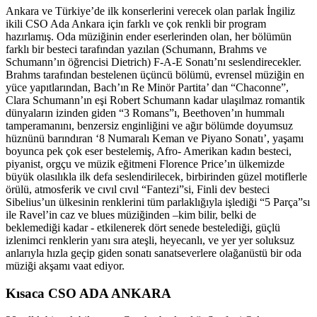
Ankara ve Türkiye’de ilk konserlerini verecek olan parlak İngiliz
ikili CSO Ada Ankara için farklı ve çok renkli bir program
hazırlamış. Oda müziğinin ender eserlerinden olan, her bölümün
farklı bir besteci tarafından yazılan (Schumann, Brahms ve
Schumann’ın öğrencisi Dietrich) F-A-E Sonatı’nı seslendirecekler.
Brahms tarafından bestelenen üçüncü bölümü, evrensel müziğin en
yüce yapıtlarından, Bach’ın Re Minör Partita’ dan “Chaconne”,
Clara Schumann’ın eşi Robert Schumann kadar ulaşılmaz romantik
dünyaların izinden giden “3 Romans”ı, Beethoven’ın hummalı
tamperamanını, benzersiz enginliğini ve ağır bölümde doyumsuz
hüznünü barındıran ‘8 Numaralı Keman ve Piyano Sonatı’, yaşamı
boyunca pek çok eser bestelemiş, Afro- Amerikan kadın besteci,
piyanist, orgçu ve müzik eğitmeni Florence Price’ın ülkemizde
büyük olasılıkla ilk defa seslendirilecek, birbirinden güzel motiflerle
örülü, atmosferik ve cıvıl cıvıl “Fantezi”si, Finli dev besteci
Sibelius’un ülkesinin renklerini tüm parlaklığıyla işlediği “5 Parça”sı
ile Ravel’in caz ve blues müziğinden –kim bilir, belki de
beklemediği kadar - etkilenerek dört senede bestelediği, güçlü
izlenimci renklerin yanı sıra ateşli, heyecanlı, ve yer yer soluksuz
anlarıyla hızla geçip giden sonatı sanatseverlere olağanüstü bir oda
müziği akşamı vaat ediyor.
Kısaca CSO ADA ANKARA