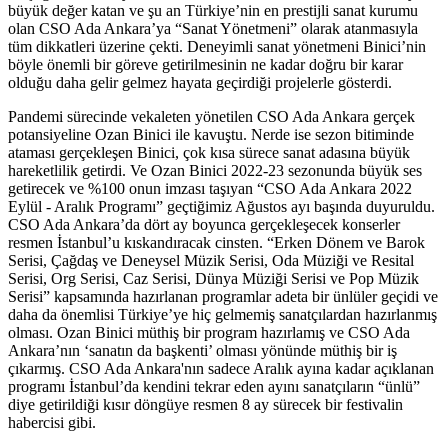
büyük değer katan ve şu an Türkiye’nin en prestijli sanat kurumu
olan CSO Ada Ankara’ya “Sanat Yönetmeni” olarak atanmasıyla
tüm dikkatleri üzerine çekti. Deneyimli sanat yönetmeni Binici’nin
böyle önemli bir göreve getirilmesinin ne kadar doğru bir karar
olduğu daha gelir gelmez hayata geçirdiği projelerle gösterdi.
Pandemi sürecinde vekaleten yönetilen CSO Ada Ankara gerçek
potansiyeline Ozan Binici ile kavuştu. Nerde ise sezon bitiminde
ataması gerçekleşen Binici, çok kısa sürece sanat adasına büyük
hareketlilik getirdi. Ve Ozan Binici 2022-23 sezonunda büyük ses
getirecek ve %100 onun imzası taşıyan “CSO Ada Ankara 2022
Eylül - Aralık Programı” geçtiğimiz Ağustos ayı başında duyuruldu.
CSO Ada Ankara’da dört ay boyunca gerçekleşecek konserler
resmen İstanbul’u kıskandıracak cinsten. “Erken Dönem ve Barok
Serisi, Çağdaş ve Deneysel Müzik Serisi, Oda Müziği ve Resital
Serisi, Org Serisi, Caz Serisi, Dünya Müziği Serisi ve Pop Müzik
Serisi” kapsamında hazırlanan programlar adeta bir ünlüler geçidi ve
daha da önemlisi Türkiye’ye hiç gelmemiş sanatçılardan hazırlanmış
olması. Ozan Binici müthiş bir program hazırlamış ve CSO Ada
Ankara’nın ‘sanatın da başkenti’ olması yönünde müthiş bir iş
çıkarmış. CSO Ada Ankara'nın sadece Aralık ayına kadar açıklanan
programı İstanbul’da kendini tekrar eden ayını sanatçıların “ünlü”
diye getirildiği kısır döngüye resmen 8 ay sürecek bir festivalin
habercisi gibi.