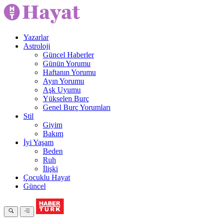
Yazarlar
Astroloji
Güncel Haberler
Günün Yorumu
Haftanın Yorumu
Ayın Yorumu
Aşk Uyumu
Yükselen Burç
Genel Burç Yorumları
Stil
Giyim
Bakım
İyi Yaşam
Beden
Ruh
İlişki
Çocuklu Hayat
Güncel