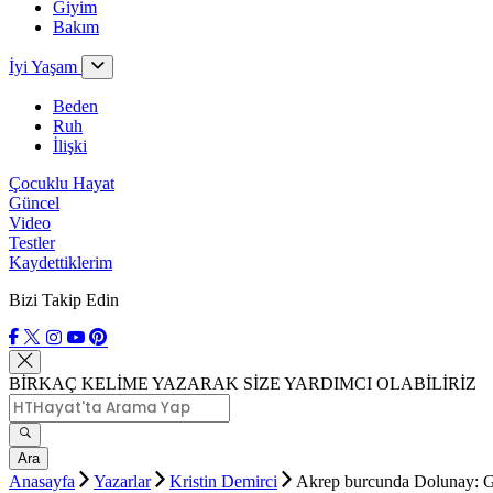
Giyim
Bakım
İyi Yaşam
Beden
Ruh
İlişki
Çocuklu Hayat
Güncel
Video
Testler
Kaydettiklerim
Bizi Takip Edin
BİRKAÇ KELİME YAZARAK SİZE YARDIMCI OLABİLİRİZ
Ara
Anasayfa
Yazarlar
Kristin Demirci
Akrep burcunda Dolunay: Gö