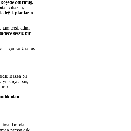
 köşede oturmuş,
tan cihazlar,
değil, planların
 tam tersi, adını
adece sessiz bir
zgeç — çünkü Uranüs
ldir. Bazen bir
ayı parçalarsın;
urur.
nıdık olanı
katmanlarında
aman zaman eski