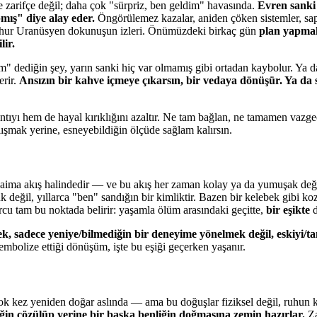
e zarifçe değil; daha çok "sürpriz, ben geldim" havasında.
Evren sanki
pmış" diye alay eder.
Öngörülemez kazalar, aniden çöken sistemler, sapı
meşhur Uranüsyen dokunuşun izleri. Önümüzdeki birkaç gün
plan yapmak 
lir.
" dediğin şey, yarın sanki hiç var olmamış gibi ortadan kaybolur. Ya da
erir.
Ansızın bir kahve içmeye çıkarsın, bir vedaya dönüşür. Ya da s
sıntıyı hem de hayal kırıklığını azaltır. Ne tam bağlan, ne tamamen va
şmak yerine, esneyebildiğin ölçüde sağlam kalırsın.
daima akış halindedir — ve bu akış her zaman kolay ya da yumuşak deği
k değil, yıllarca "ben" sandığın bir kimliktir. Bazen bir kelebek gibi koz
rcu tam bu noktada belirir: yaşamla ölüm arasındaki geçitte,
bir eşikte
d
k, sadece yeniye/bilmediğin bir deneyime yönelmek değil, eskiyi/ta
embolize ettiği dönüşüm, işte bu eşiği geçerken yaşanır.
k kez yeniden doğar aslında — ama bu doğuşlar fiziksel değil, ruhun 
nliğin çözülüp yerine bir başka benliğin doğmasına zemin hazırlar.
Z