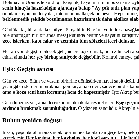
Dolunay'ın Uranüs'le kurduğu karşıtlık, hayatın ritmini bozar ama öyl
senin itinayla hazırladığın ajandaya bakıp "Ay çok tatlı, plan ya
ortadan kaybolan dosyalar, internetin inatla çekmemesi... Hepsi o 
beklenmedik şekilde bozulmasına hazırlanmak daha akıllıca olabi
Günlük akış bir anda kesintiye uğrayabilir: Bugün "yerinde sapasağlam
bile unuttuğun biri bir anda mesaj kutunda belirir ve hayatını karıştırıv
gece isterken, kapı çalar ve geçmişin tüm gölgeleri içeri doluşur.
Her an yön değiştirebilecek gelişmelere açık olmak, hem zihinsel sar
etkisi altında
her şey birkaç saniyede değişebilir.
Kontrol etmeye çalı
Eşik: Geçişin sancısı
Gün ve gece, ölüm ve yaşam birbirine dönüşürken hayat sabit değil, 
yılan gibi eski derini bırakman gerekir; ama o deri, sadece bir dış kabu
ama o koza seni hem korumuş hem de hapsetmiştir
. İşte Akrep bu
Geri dönemezsin, ama ileriye adım atmak da cesaret ister.
Eşiği geçme
ardında bırakmak zorunluluğudur.
O yüzden sancılıdır. Akrep'in s
Ruhun yeniden doğuşu
İnsan, yaşamla ölüm arasındaki görünmez kapılardan geçerken, pek ço
gerçekleşir.
Her kırılma, her kayboluş, her içsel sarsıntı... bir be