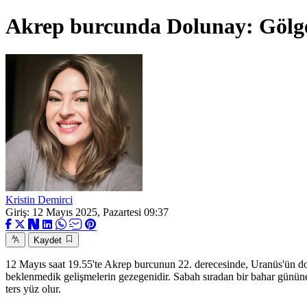
Akrep burcunda Dolunay: Gölge
Kristin Demirci
Giriş: 12 Mayıs 2025, Pazartesi 09:37
Kaydet
12 Mayıs saat 19.55'te Akrep burcunun 22. derecesinde, Uranüs'ün doğr
beklenmedik gelişmelerin gezegenidir. Sabah sıradan bir bahar gününe u
ters yüz olur.