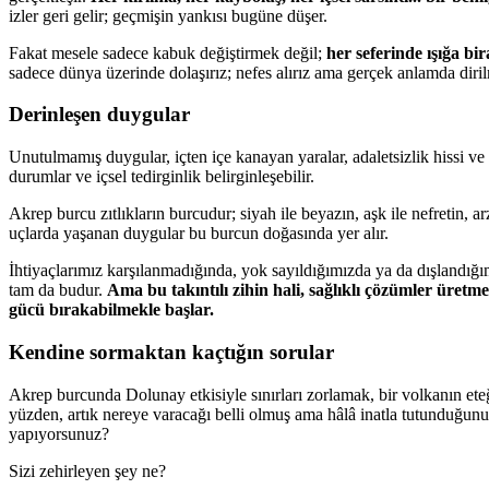
izler geri gelir; geçmişin yankısı bugüne düşer.
Fakat mesele sadece kabuk değiştirmek değil;
her seferinde ışığa bir
sadece dünya üzerinde dolaşırız; nefes alırız ama gerçek anlamda diri
Derinleşen duygular
Unutulmamış duygular, içten içe kanayan yaralar, adaletsizlik hissi ve
durumlar ve içsel tedirginlik belirginleşebilir.
Akrep burcu zıtlıkların burcudur; siyah ile beyazın, aşk ile nefretin, a
uçlarda yaşanan duygular bu burcun doğasında yer alır.
İhtiyaçlarımız karşılanmadığında, yok sayıldığımızda ya da dışlandığımı
tam da budur.
Ama bu takıntılı zihin hali, sağlıklı çözümler üret
gücü bırakabilmekle başlar.
Kendine sormaktan kaçtığın sorular
Akrep burcunda Dolunay etkisiyle sınırları zorlamak, bir volkanın ete
yüzden, artık nereye varacağı belli olmuş ama hâlâ inatla tutunduğunu
yapıyorsunuz?
Sizi zehirleyen şey ne?