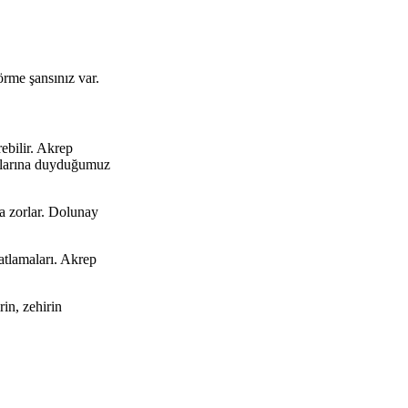
rme şansınız var.
ebilir. Akrep
kalarına duyduğumuz
ya zorlar. Dolunay
atlamaları. Akrep
in, zehirin