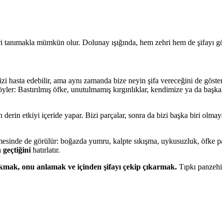
 tanımakla mümkün olur. Dolunay ışığında, hem zehri hem de şifayı gö
i hasta edebilir, ama aynı zamanda bize neyin şifa vereceğini de göster
öyler: Bastırılmış öfke, unutulmamış kırgınlıklar, kendimize ya da baş
en derin etkiyi içeride yapar. Bizi parçalar, sonra da bizi başka biri olma
esinde de görülür: boğazda yumru, kalpte sıkışma, uykusuzluk, öfke p
 geçtiğini
hatırlatır.
kmak, onu anlamak ve içinden şifayı çekip çıkarmak.
Tıpkı panzehir