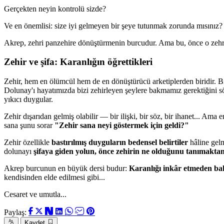
Gerçekten neyin kontrolü sizde?
Ve en önemlisi: size iyi gelmeyen bir şeye tutunmak zorunda mısınız?
Akrep, zehri panzehire dönüştürmenin burcudur. Ama bu, önce o zehri
Zehir ve şifa: Karanlığın öğrettikleri
Zehir, hem en ölümcül hem de en dönüştürücü arketiplerden biridir. Biz
Dolunay'ı hayatımızda bizi zehirleyen şeylere bakmamız gerektiğini s
yıkıcı duygular.
Zehir dışarıdan gelmiş olabilir — bir ilişki, bir söz, bir ihanet... Ama 
sana şunu sorar
"Zehir sana neyi göstermek için geldi?"
Zehir özellikle
bastırılmış duyguların bedensel belirtiler
hâline gelm
dolunayı
şifaya giden yolun, önce zehirin ne olduğunu tanımaktan
Akrep burcunun en büyük dersi budur:
Karanlığı inkâr etmeden ba
kendisinden elde edilmesi gibi...
Cesaret ve umutla...
Paylaş:
Kaydet