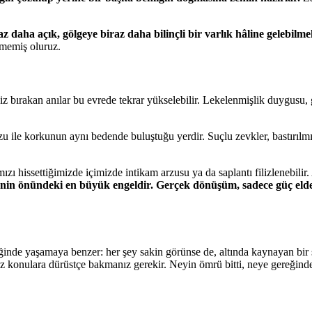
az daha açık, gölgeye biraz daha bilinçli bir varlık hâline gelebilme
lmemiş oluruz.
 iz bırakan anılar bu evrede tekrar yükselebilir. Lekelenmişlik duygusu
rzu ile korkunun aynı bedende buluştuğu yerdir. Suçlu zevkler, bastırılmış
zı hissettiğimizde içimizde intikam arzusu ya da saplantı filizlenebilir.
menin önündeki en büyük engeldir. Gerçek dönüşüm, sadece güç elde
ğinde yaşamaya benzer: her şey sakin görünse de, altında kaynayan bir 
z konulara dürüstçe bakmanız gerekir. Neyin ömrü bitti, neye gereğinde