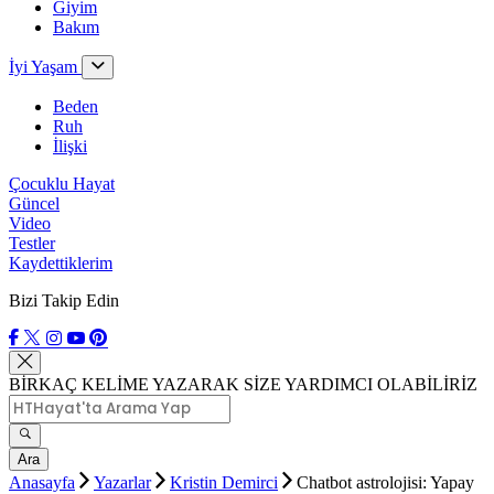
Giyim
Bakım
İyi Yaşam
Beden
Ruh
İlişki
Çocuklu Hayat
Güncel
Video
Testler
Kaydettiklerim
Bizi Takip Edin
BİRKAÇ KELİME YAZARAK SİZE YARDIMCI OLABİLİRİZ
Ara
Anasayfa
Yazarlar
Kristin Demirci
Chatbot astrolojisi: Yapay