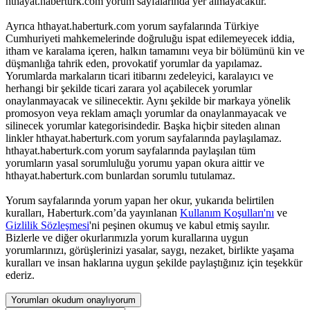
hthayat.haberturk.com yorum sayfalarında yer almayacaktır.
Ayrıca hthayat.haberturk.com yorum sayfalarında Türkiye
Cumhuriyeti mahkemelerinde doğruluğu ispat edilemeyecek iddia,
itham ve karalama içeren, halkın tamamını veya bir bölümünü kin ve
düşmanlığa tahrik eden, provokatif yorumlar da yapılamaz.
Yorumlarda markaların ticari itibarını zedeleyici, karalayıcı ve
herhangi bir şekilde ticari zarara yol açabilecek yorumlar
onaylanmayacak ve silinecektir. Aynı şekilde bir markaya yönelik
promosyon veya reklam amaçlı yorumlar da onaylanmayacak ve
silinecek yorumlar kategorisindedir. Başka hiçbir siteden alınan
linkler hthayat.haberturk.com yorum sayfalarında paylaşılamaz.
hthayat.haberturk.com yorum sayfalarında paylaşılan tüm
yorumların yasal sorumluluğu yorumu yapan okura aittir ve
hthayat.haberturk.com bunlardan sorumlu tutulamaz.
Yorum sayfalarında yorum yapan her okur, yukarıda belirtilen
kuralları, Haberturk.com’da yayınlanan
Kullanım Koşulları'nı
ve
Gizlilik Sözleşmesi
'ni peşinen okumuş ve kabul etmiş sayılır.
Bizlerle ve diğer okurlarımızla yorum kurallarına uygun
yorumlarınızı, görüşlerinizi yasalar, saygı, nezaket, birlikte yaşama
kuralları ve insan haklarına uygun şekilde paylaştığınız için teşekkür
ederiz.
Yorumları okudum onaylıyorum