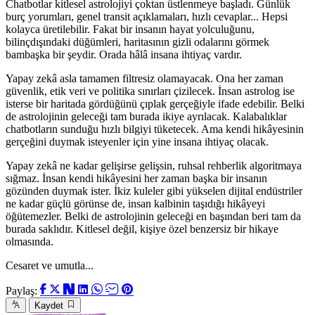
Chatbotlar kitlesel astrolojiyi çoktan üstlenmeye başladı. Günlük
burç yorumları, genel transit açıklamaları, hızlı cevaplar... Hepsi
kolayca üretilebilir. Fakat bir insanın hayat yolculuğunu,
bilinçdışındaki düğümleri, haritasının gizli odalarını görmek
bambaşka bir şeydir. Orada hâlâ insana ihtiyaç vardır.
Yapay zekâ asla tamamen filtresiz olamayacak. Ona her zaman
güvenlik, etik veri ve politika sınırları çizilecek. İnsan astrolog ise
isterse bir haritada gördüğünü çıplak gerçeğiyle ifade edebilir. Belki
de astrolojinin geleceği tam burada ikiye ayrılacak. Kalabalıklar
chatbotların sunduğu hızlı bilgiyi tüketecek. Ama kendi hikâyesinin
gerçeğini duymak isteyenler için yine insana ihtiyaç olacak.
Yapay zekâ ne kadar gelişirse gelişsin, ruhsal rehberlik algoritmaya
sığmaz. İnsan kendi hikâyesini her zaman başka bir insanın
gözünden duymak ister. İkiz kuleler gibi yükselen dijital endüstriler
ne kadar güçlü görünse de, insan kalbinin taşıdığı hikâyeyi
öğütemezler. Belki de astrolojinin geleceği en başından beri tam da
burada saklıdır. Kitlesel değil, kişiye özel benzersiz bir hikaye
olmasında.
Cesaret ve umutla...
Paylaş:
Kaydet