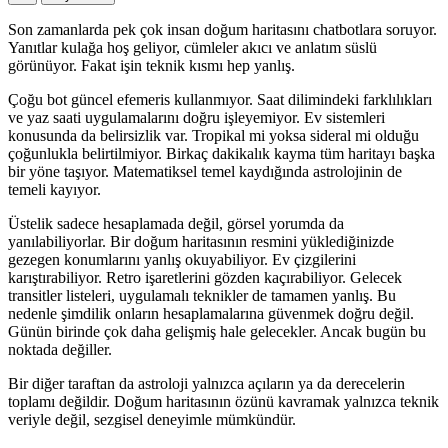
Son zamanlarda pek çok insan doğum haritasını chatbotlara soruyor.
Yanıtlar kulağa hoş geliyor, cümleler akıcı ve anlatım süslü
görünüyor. Fakat işin teknik kısmı hep yanlış.
Çoğu bot güncel efemeris kullanmıyor. Saat dilimindeki farklılıkları
ve yaz saati uygulamalarını doğru işleyemiyor. Ev sistemleri
konusunda da belirsizlik var. Tropikal mi yoksa sideral mi olduğu
çoğunlukla belirtilmiyor. Birkaç dakikalık kayma tüm haritayı başka
bir yöne taşıyor. Matematiksel temel kaydığında astrolojinin de
temeli kayıyor.
Üstelik sadece hesaplamada değil, görsel yorumda da
yanılabiliyorlar. Bir doğum haritasının resmini yüklediğinizde
gezegen konumlarını yanlış okuyabiliyor. Ev çizgilerini
karıştırabiliyor. Retro işaretlerini gözden kaçırabiliyor. Gelecek
transitler listeleri, uygulamalı teknikler de tamamen yanlış. Bu
nedenle şimdilik onların hesaplamalarına güvenmek doğru değil.
Günün birinde çok daha gelişmiş hale gelecekler. Ancak bugün bu
noktada değiller.
Bir diğer taraftan da astroloji yalnızca açıların ya da derecelerin
toplamı değildir. Doğum haritasının özünü kavramak yalnızca teknik
veriyle değil, sezgisel deneyimle mümkündür.