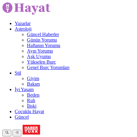
Yazarlar
Astroloji
Güncel Haberler
Günün Yorumu
Haftanın Yorumu
Ayın Yorumu
Aşk Uyumu
Yükselen Burç
Genel Burç Yorumları
Stil
Giyim
Bakım
İyi Yaşam
Beden
Ruh
İlişki
Çocuklu Hayat
Güncel