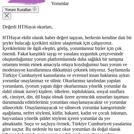
Yorumlar
Yorum Kuralları
Değerli HTHayat okurları,
HTHayat ekibi olarak haber değeri taşıyan, herkesin kendine dair bir
şeyler bulacağı içerikleri sizlere ulaştırmak için çalışıyoruz.
İçeriklerimiz ile ilgili eleştiri, görüş, yorumlarınız bizler için çok
önemli. Fakat karşılıklı saygı ve yasalara uygunluk çerçevesinde
oluşturduğumuz yorum platformlarında daha sağlıklı bir tartışma
ortamını temin etmek amacıyla ortaya koyduğumuz bazı yorum ve
moderasyon kurallarımıza dikkatinizi çekmek istiyoruz. Sayfamızda
Türkiye Cumhuriyeti kanunlarına ve evrensel insan haklarına aykırı
yorumlar onaylanmaz ve silinir. Okurlarımız tarafından yapılan
yorumların, (yorum yapan diğer okurlarımıza yönelik yorumlar da
dahil olmak üzere) kişilere, ülkelere, topluluklara, sosyal sınıflara
ırk, cinsiyet, din, dil başta olmak üzere ayrımcılık unsurları taşıması
durumunda editörlerimiz yorumları onaylamayacaktır ve yorumlar
silinecektir. Onaylanmayacak ve silinecek yorumlar kategorisinde
aşağılama, nefret söylemi, küfür, hakaret, kadın ve çocuk istismarı,
hayvanlara yönelik şiddet söylemi içeren yorumlar da yer
almaktadır. Suçu ve suçluyu övmek, Türkiye Cumhuriyeti yasalarına
göre suçtur. Bu nedenle bu tarz okur yorumları da doğal olarak