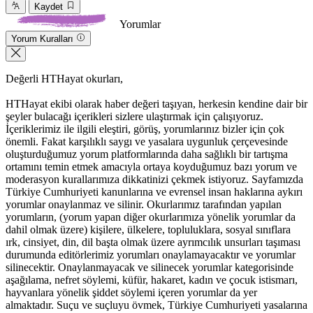
Kaydet
Yorumlar
Yorum Kuralları
Değerli HTHayat okurları,
HTHayat ekibi olarak haber değeri taşıyan, herkesin kendine dair bir
şeyler bulacağı içerikleri sizlere ulaştırmak için çalışıyoruz.
İçeriklerimiz ile ilgili eleştiri, görüş, yorumlarınız bizler için çok
önemli. Fakat karşılıklı saygı ve yasalara uygunluk çerçevesinde
oluşturduğumuz yorum platformlarında daha sağlıklı bir tartışma
ortamını temin etmek amacıyla ortaya koyduğumuz bazı yorum ve
moderasyon kurallarımıza dikkatinizi çekmek istiyoruz. Sayfamızda
Türkiye Cumhuriyeti kanunlarına ve evrensel insan haklarına aykırı
yorumlar onaylanmaz ve silinir. Okurlarımız tarafından yapılan
yorumların, (yorum yapan diğer okurlarımıza yönelik yorumlar da
dahil olmak üzere) kişilere, ülkelere, topluluklara, sosyal sınıflara
ırk, cinsiyet, din, dil başta olmak üzere ayrımcılık unsurları taşıması
durumunda editörlerimiz yorumları onaylamayacaktır ve yorumlar
silinecektir. Onaylanmayacak ve silinecek yorumlar kategorisinde
aşağılama, nefret söylemi, küfür, hakaret, kadın ve çocuk istismarı,
hayvanlara yönelik şiddet söylemi içeren yorumlar da yer
almaktadır. Suçu ve suçluyu övmek, Türkiye Cumhuriyeti yasalarına