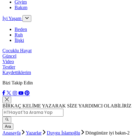
Giyim
Bakım
İyi Yaşam
Beden
Ruh
İlişki
Çocuklu Hayat
Güncel
Video
Testler
Kaydettiklerim
Bizi Takip Edin
BİRKAÇ KELİME YAZARAK SİZE YARDIMCI OLABİLİRİZ
Ara
Anasayfa
Yazarlar
Duygu İslamoğlu
Döngünüze iyi bakın-2