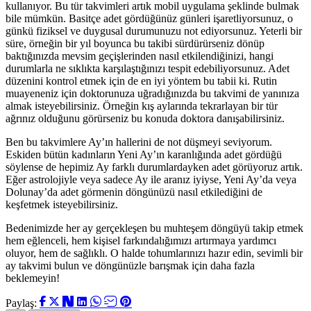
kullanıyor. Bu tür takvimleri artık mobil uygulama şeklinde bulmak
bile mümkün. Basitçe adet gördüğünüz günleri işaretliyorsunuz, o
günkü fiziksel ve duygusal durumunuzu not ediyorsunuz. Yeterli bir
süre, örneğin bir yıl boyunca bu takibi sürdürürseniz dönüp
baktığınızda mevsim geçişlerinden nasıl etkilendiğinizi, hangi
durumlarla ne sıklıkta karşılaştığınızı tespit edebiliyorsunuz. Adet
düzenini kontrol etmek için de en iyi yöntem bu tabii ki. Rutin
muayeneniz için doktorunuza uğradığınızda bu takvimi de yanınıza
almak isteyebilirsiniz. Örneğin kış aylarında tekrarlayan bir tür
ağrınız olduğunu görürseniz bu konuda doktora danışabilirsiniz.
Ben bu takvimlere Ay’ın hallerini de not düşmeyi seviyorum.
Eskiden bütün kadınların Yeni Ay’ın karanlığında adet gördüğü
söylense de hepimiz Ay farklı durumlardayken adet görüyoruz artık.
Eğer astrolojiyle veya sadece Ay ile aranız iyiyse, Yeni Ay’da veya
Dolunay’da adet görmenin döngünüzü nasıl etkilediğini de
keşfetmek isteyebilirsiniz.
Bedenimizde her ay gerçekleşen bu muhteşem döngüyü takip etmek
hem eğlenceli, hem kişisel farkındalığımızı artırmaya yardımcı
oluyor, hem de sağlıklı. O halde tohumlarınızı hazır edin, sevimli bir
ay takvimi bulun ve döngünüzle barışmak için daha fazla
beklemeyin!
Paylaş: