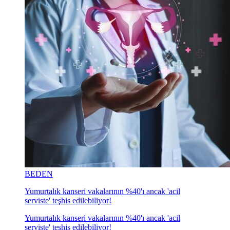
BEDEN
Yumurtalık kanseri vakalarının %40'ı ancak 'acil
serviste' teşhis edilebiliyor!
Yumurtalık kanseri vakalarının %40'ı ancak 'acil
serviste' teşhis edilebiliyor!