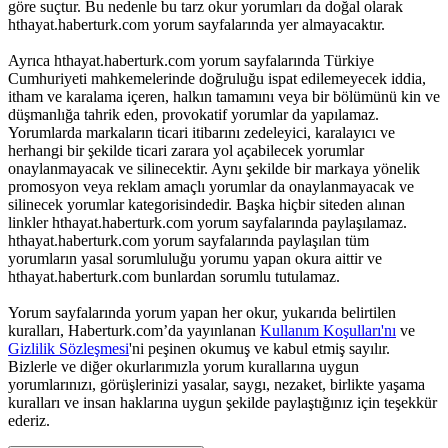
göre suçtur. Bu nedenle bu tarz okur yorumları da doğal olarak
hthayat.haberturk.com yorum sayfalarında yer almayacaktır.
Ayrıca hthayat.haberturk.com yorum sayfalarında Türkiye
Cumhuriyeti mahkemelerinde doğruluğu ispat edilemeyecek iddia,
itham ve karalama içeren, halkın tamamını veya bir bölümünü kin ve
düşmanlığa tahrik eden, provokatif yorumlar da yapılamaz.
Yorumlarda markaların ticari itibarını zedeleyici, karalayıcı ve
herhangi bir şekilde ticari zarara yol açabilecek yorumlar
onaylanmayacak ve silinecektir. Aynı şekilde bir markaya yönelik
promosyon veya reklam amaçlı yorumlar da onaylanmayacak ve
silinecek yorumlar kategorisindedir. Başka hiçbir siteden alınan
linkler hthayat.haberturk.com yorum sayfalarında paylaşılamaz.
hthayat.haberturk.com yorum sayfalarında paylaşılan tüm
yorumların yasal sorumluluğu yorumu yapan okura aittir ve
hthayat.haberturk.com bunlardan sorumlu tutulamaz.
Yorum sayfalarında yorum yapan her okur, yukarıda belirtilen
kuralları, Haberturk.com’da yayınlanan
Kullanım Koşulları'nı
ve
Gizlilik Sözleşmesi
'ni peşinen okumuş ve kabul etmiş sayılır.
Bizlerle ve diğer okurlarımızla yorum kurallarına uygun
yorumlarınızı, görüşlerinizi yasalar, saygı, nezaket, birlikte yaşama
kuralları ve insan haklarına uygun şekilde paylaştığınız için teşekkür
ederiz.