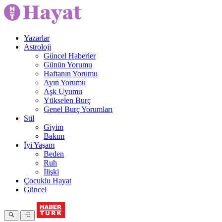
Yazarlar
Astroloji
Güncel Haberler
Günün Yorumu
Haftanın Yorumu
Ayın Yorumu
Aşk Uyumu
Yükselen Burç
Genel Burç Yorumları
Stil
Giyim
Bakım
İyi Yaşam
Beden
Ruh
İlişki
Çocuklu Hayat
Güncel