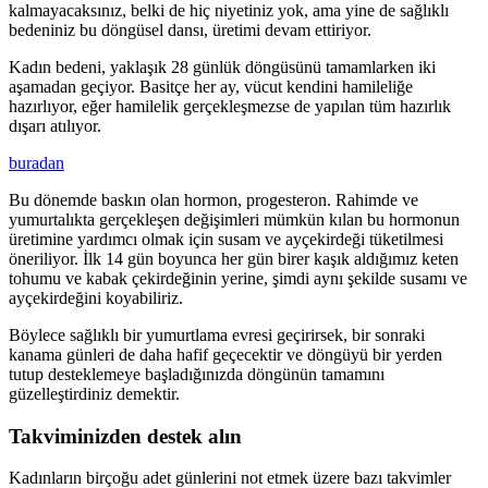
kalmayacaksınız, belki de hiç niyetiniz yok, ama yine de sağlıklı
bedeniniz bu döngüsel dansı, üretimi devam ettiriyor.
Kadın bedeni, yaklaşık 28 günlük döngüsünü tamamlarken iki
aşamadan geçiyor. Basitçe her ay, vücut kendini hamileliğe
hazırlıyor, eğer hamilelik gerçekleşmezse de yapılan tüm hazırlık
dışarı atılıyor.
buradan
Bu dönemde baskın olan hormon, progesteron. Rahimde ve
yumurtalıkta gerçekleşen değişimleri mümkün kılan bu hormonun
üretimine yardımcı olmak için susam ve ayçekirdeği tüketilmesi
öneriliyor. İlk 14 gün boyunca her gün birer kaşık aldığımız keten
tohumu ve kabak çekirdeğinin yerine, şimdi aynı şekilde susamı ve
ayçekirdeğini koyabiliriz.
Böylece sağlıklı bir yumurtlama evresi geçirirsek, bir sonraki
kanama günleri de daha hafif geçecektir ve döngüyü bir yerden
tutup desteklemeye başladığınızda döngünün tamamını
güzelleştirdiniz demektir.
Takviminizden destek alın
Kadınların birçoğu adet günlerini not etmek üzere bazı takvimler