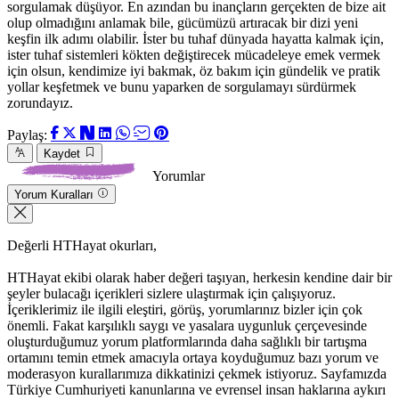
sorgulamak düşüyor. En azından bu inançların gerçekten de bize ait
olup olmadığını anlamak bile, gücümüzü artıracak bir dizi yeni
keşfin ilk adımı olabilir. İster bu tuhaf dünyada hayatta kalmak için,
ister tuhaf sistemleri kökten değiştirecek mücadeleye emek vermek
için olsun, kendimize iyi bakmak, öz bakım için gündelik ve pratik
yollar keşfetmek ve bunu yaparken de sorgulamayı sürdürmek
zorundayız.
Paylaş:
Kaydet
Yorumlar
Yorum Kuralları
Değerli HTHayat okurları,
HTHayat ekibi olarak haber değeri taşıyan, herkesin kendine dair bir
şeyler bulacağı içerikleri sizlere ulaştırmak için çalışıyoruz.
İçeriklerimiz ile ilgili eleştiri, görüş, yorumlarınız bizler için çok
önemli. Fakat karşılıklı saygı ve yasalara uygunluk çerçevesinde
oluşturduğumuz yorum platformlarında daha sağlıklı bir tartışma
ortamını temin etmek amacıyla ortaya koyduğumuz bazı yorum ve
moderasyon kurallarımıza dikkatinizi çekmek istiyoruz. Sayfamızda
Türkiye Cumhuriyeti kanunlarına ve evrensel insan haklarına aykırı