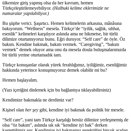
ülkemize giriş yapmış olsa da her kavram, hemen
Türkçeleştirilemeyebiliyor.
(Halbuki kelime eklerimizle ne
numaralar yapılabiliyor.)
Bu şüphe verici. Şaşırtıcı. Hemen kelimelerin arkasına, mânâsına
bakıyorum. “Wellness” mesela. Türkçe’de “iyilik, sağlık, sıhhat,
esenlik” kelimeleri karşılıyor aslında ama ne hikmetse, bir türlü
dilimize oturtamıyoruz bunu. Eğri duruyor. “Self care” de öyle. Öz
bakım. Kendine bakmak, bakım vermek. “Caregiving”, “bakım
vermek” demek oluyor ama onu da mesela doula buluşmalarımızda
bir türlü yerine oturtamadık tam.
Türkçe konuşanlar olarak yürek ferahlığımız, iyiliğimiz, esenliğimiz
hakkında yeterince konuşmuyoruz demek olabilir mi bu?
Hemen başlayalım.
(Yazı içeriğini dinlemek için bu bağlantıya tıklayabilirsiniz)
Kendimize bakmakla ne derdimiz var?
Kişisel olan
her şey
gibi, kendine iyi bakmak da politik bir mesele.
“Self care”, yani tam Türkçe karşılığı henüz dilimize yerleşmemiş de
olsa “öz bakım”, aslında sık sık “kendine iyi bak” derken
kastettiğimiz şey. Kendimize iyi bakmamız gerektiğini birçok açıdan