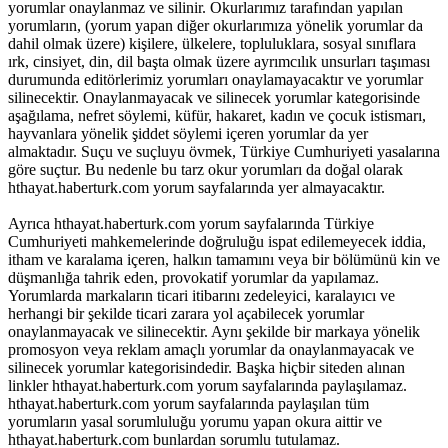
yorumlar onaylanmaz ve silinir. Okurlarımız tarafından yapılan
yorumların, (yorum yapan diğer okurlarımıza yönelik yorumlar da
dahil olmak üzere) kişilere, ülkelere, topluluklara, sosyal sınıflara
ırk, cinsiyet, din, dil başta olmak üzere ayrımcılık unsurları taşıması
durumunda editörlerimiz yorumları onaylamayacaktır ve yorumlar
silinecektir. Onaylanmayacak ve silinecek yorumlar kategorisinde
aşağılama, nefret söylemi, küfür, hakaret, kadın ve çocuk istismarı,
hayvanlara yönelik şiddet söylemi içeren yorumlar da yer
almaktadır. Suçu ve suçluyu övmek, Türkiye Cumhuriyeti yasalarına
göre suçtur. Bu nedenle bu tarz okur yorumları da doğal olarak
hthayat.haberturk.com yorum sayfalarında yer almayacaktır.
Ayrıca hthayat.haberturk.com yorum sayfalarında Türkiye
Cumhuriyeti mahkemelerinde doğruluğu ispat edilemeyecek iddia,
itham ve karalama içeren, halkın tamamını veya bir bölümünü kin ve
düşmanlığa tahrik eden, provokatif yorumlar da yapılamaz.
Yorumlarda markaların ticari itibarını zedeleyici, karalayıcı ve
herhangi bir şekilde ticari zarara yol açabilecek yorumlar
onaylanmayacak ve silinecektir. Aynı şekilde bir markaya yönelik
promosyon veya reklam amaçlı yorumlar da onaylanmayacak ve
silinecek yorumlar kategorisindedir. Başka hiçbir siteden alınan
linkler hthayat.haberturk.com yorum sayfalarında paylaşılamaz.
hthayat.haberturk.com yorum sayfalarında paylaşılan tüm
yorumların yasal sorumluluğu yorumu yapan okura aittir ve
hthayat.haberturk.com bunlardan sorumlu tutulamaz.