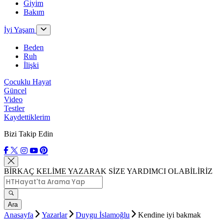
Giyim
Bakım
İyi Yaşam
Beden
Ruh
İlişki
Çocuklu Hayat
Güncel
Video
Testler
Kaydettiklerim
Bizi Takip Edin
BİRKAÇ KELİME YAZARAK SİZE YARDIMCI OLABİLİRİZ
Ara
Anasayfa
Yazarlar
Duygu İslamoğlu
Kendine iyi bakmak