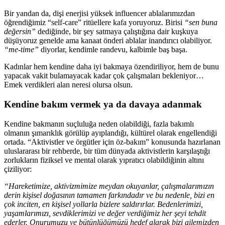
Bir yandan da, dişi enerjisi yüksek influencer ablalarımızdan
öğrendiğimiz “self-care” ritüellere kafa yoruyoruz. Birisi
“sen buna
değersin”
dediğinde, bir şey satmaya çalıştığına dair kuşkuya
düşüyoruz genelde ama kanaat önderi ablalar inandırıcı olabiliyor.
“me-time”
diyorlar, kendimle randevu, kalbimle baş başa.
Kadınlar hem kendine daha iyi bakmaya özendiriliyor, hem de bunu
yapacak vakit bulamayacak kadar çok çalışmaları bekleniyor…
Emek verdikleri alan neresi olursa olsun.
Kendine bakım vermek ya da davaya adanmak
Kendine bakmanın suçluluğa neden olabildiği, fazla bakımlı
olmanın şımarıklık görülüp ayıplandığı, kültürel olarak engellendiği
ortada. “Aktivistler ve örgütler için öz-bakım” konusunda hazırlanan
uluslararası bir rehberde, bir tüm dünyada aktivistlerin karşılaştığı
zorlukların fiziksel ve mental olarak yıpratıcı olabildiğinin altını
çiziliyor:
“Hareketimize, aktivizmimize meydan okuyanlar, çalışmalarımızın
derin kişisel doğasının tamamen farkındadır ve bu nedenle, bizi en
çok inciten, en kişisel yollarla bizlere saldırırlar. Bedenlerimizi,
yaşamlarımızı, sevdiklerimizi ve değer verdiğimiz her şeyi tehdit
ederler. Onurumuzu ve bütünlüğümüzü hedef alarak bizi ailemizden