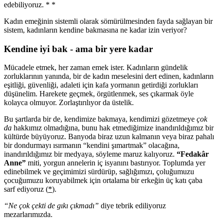
edebiliyoruz. * *
Kadın emeğinin sistemli olarak sömürülmesinden fayda sağlayan bir
sistem, kadınların kendine bakmasına ne kadar izin veriyor?
Kendine iyi bak - ama bir yere kadar
Mücadele etmek, her zaman emek ister. Kadınların gündelik
zorluklarının yanında, bir de kadın meselesini dert edinen, kadınların
eşitliği, güvenliği, adaleti için kafa yormanın getirdiği zorlukları
düşünelim. Harekete geçmek, örgütlenmek, ses çıkarmak öyle
kolayca olmuyor. Zorlaştırılıyor da üstelik.
Bu şartlarda bir de, kendimize bakmaya, kendimizi gözetmeye
çok
da
hakkımız olmadığına, bunu hak etmediğimize inandırıldığımız bir
kültürde büyüyoruz. Banyoda biraz uzun kalmanın veya biraz pahalı
bir dondurmayı ısırmanın “kendini şımartmak” olacağına,
inandırıldığımız bir medyaya, söyleme maruz kalıyoruz.
“Fedakâr
Anne”
miti, yorgun annelerin iç isyanını bastırıyor. Toplumda yer
edinebilmek ve geçimimizi sürdürüp, sağlığımızı, çoluğumuzu
çocuğumuzu koruyabilmek için ortalama bir erkeğin üç katı çaba
sarf ediyoruz (
*
).
“Ne çok çekti de gıkı çıkmadı”
diye tebrik ediliyoruz
mezarlarımızda.