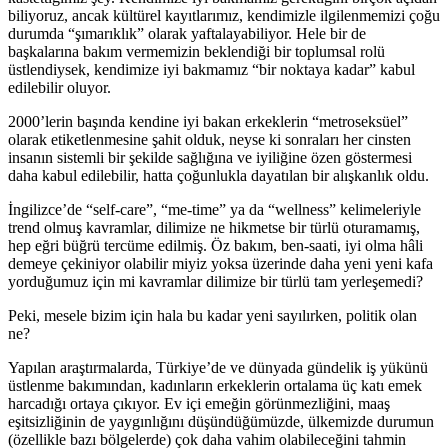
biliyoruz, ancak kültürel kayıtlarımız, kendimizle ilgilenmemizi çoğu
durumda “şımarıklık” olarak yaftalayabiliyor. Hele bir de
başkalarına bakım vermemizin beklendiği bir toplumsal rolü
üstlendiysek, kendimize iyi bakmamız “bir noktaya kadar” kabul
edilebilir oluyor.
2000’lerin başında kendine iyi bakan erkeklerin “metroseksüel”
olarak etiketlenmesine şahit olduk, neyse ki sonraları her cinsten
insanın sistemli bir şekilde sağlığına ve iyiliğine özen göstermesi
daha kabul edilebilir, hatta çoğunlukla dayatılan bir alışkanlık oldu.
İngilizce’de “self-care”, “me-time” ya da “wellness” kelimeleriyle
trend olmuş kavramlar, dilimize ne hikmetse bir türlü oturamamış,
hep eğri büğrü tercüme edilmiş. Öz bakım, ben-saati, iyi olma hâli
demeye çekiniyor olabilir miyiz yoksa üzerinde daha yeni yeni kafa
yorduğumuz için mi kavramlar dilimize bir türlü tam yerleşemedi?
Peki, mesele bizim için hala bu kadar yeni sayılırken, politik olan
ne?
Yapılan araştırmalarda, Türkiye’de ve dünyada gündelik iş yükünü
üstlenme bakımından, kadınların erkeklerin ortalama üç katı emek
harcadığı ortaya çıkıyor. Ev içi emeğin görünmezliğini, maaş
eşitsizliğinin de yaygınlığını düşündüğümüzde, ülkemizde durumun
(özellikle bazı bölgelerde) çok daha vahim olabileceğini tahmin