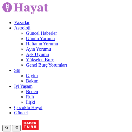
Yazarlar
Astroloji
Güncel Haberler
Günün Yorumu
Haftanın Yorumu
Ayın Yorumu
Aşk Uyumu
Yükselen Burç
Genel Burç Yorumları
Stil
Giyim
Bakım
İyi Yaşam
Beden
Ruh
İlişki
Çocuklu Hayat
Güncel