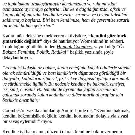
ve topluluktan uzaklaştırmaya; kendimizden ve ruhumuzdan
acımasızca ayırmaya çalışırlar. Bir kere dağıldığımızda, öfkeli ve
kırgın olduğumuzda, kendimize zarar vermeye ve çevremizdekilere
saldırmaya başlarız. Bizi hem kendimize, hem de çevremize zararlı
bir tehdit haline getirirler.”
Kadın mücadelesine emek veren aktivistlere,
“kendini gözetmek
şımarıklık değildir”
diye de hatırlatıyor Womenkind’ın rehberi.
Topluluğun gönüllülerinden
Hannah Coombes
, yayınladığı
“Öz
Bakım: Feminist, Politik, Radikal”
başlıklı yazısında şöyle
detaylandırıyor:
“Feminist bakışla öz bakım, kadın emeğinin küçük ödüllerle sürekli
olarak sömürüldüğü ve bazı kimliklerin düşmanca görüldüğü bir
dünyada; kadınların zihinsel, fiziksel ve duygusal iyiliğini korumak
ve sürdürmekle ilgilidir. Bu nedenle kendine iyi bakmak, cinsiyet,
ırk, sınıf, cinsellik vb. temelinde ayrımcılık yapan sistemlerde
çalışmak zorunda kalan kadınlar ve diğer marjinal gruplar için
özellikle önemlidir.”
Coombes’in yazıda alıntıladığı Audre Lorde de, "Kendine bakmak,
kendini beğenmişlik değildir, kendini korumadır; dolayısıyla siyasi
bir savaş eylemidir" diyor.
Kendine iyi bakmanın, düzenli olarak kendine bakım vermenin