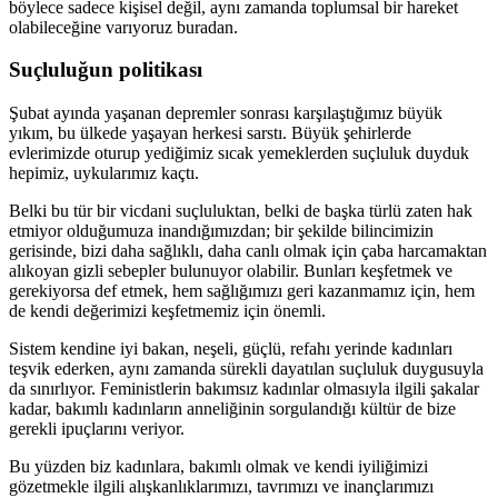
böylece sadece kişisel değil, aynı zamanda toplumsal bir hareket
olabileceğine varıyoruz buradan.
Suçluluğun politikası
Şubat ayında yaşanan depremler sonrası karşılaştığımız büyük
yıkım, bu ülkede yaşayan herkesi sarstı. Büyük şehirlerde
evlerimizde oturup yediğimiz sıcak yemeklerden suçluluk duyduk
hepimiz, uykularımız kaçtı.
Belki bu tür bir vicdani suçluluktan, belki de başka türlü zaten hak
etmiyor olduğumuza inandığımızdan; bir şekilde bilincimizin
gerisinde, bizi daha sağlıklı, daha canlı olmak için çaba harcamaktan
alıkoyan gizli sebepler bulunuyor olabilir. Bunları keşfetmek ve
gerekiyorsa def etmek, hem sağlığımızı geri kazanmamız için, hem
de kendi değerimizi keşfetmemiz için önemli.
Sistem kendine iyi bakan, neşeli, güçlü, refahı yerinde kadınları
teşvik ederken, aynı zamanda sürekli dayatılan suçluluk duygusuyla
da sınırlıyor. Feministlerin bakımsız kadınlar olmasıyla ilgili şakalar
kadar, bakımlı kadınların anneliğinin sorgulandığı kültür de bize
gerekli ipuçlarını veriyor.
Bu yüzden biz kadınlara, bakımlı olmak ve kendi iyiliğimizi
gözetmekle ilgili alışkanlıklarımızı, tavrımızı ve inançlarımızı