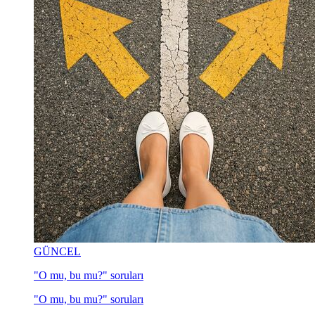
GÜNCEL
"O mu, bu mu?" soruları
"O mu, bu mu?" soruları