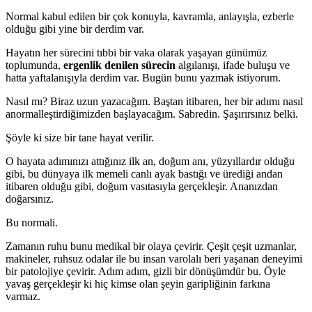
Normal kabul edilen bir çok konuyla, kavramla, anlayışla, ezberle
olduğu gibi yine bir derdim var.
Hayatın her sürecini tıbbi bir vaka olarak yaşayan günümüz
toplumunda,
ergenlik denilen sürecin
algılanışı, ifade buluşu ve
hatta yaftalanışıyla derdim var. Bugün bunu yazmak istiyorum.
Nasıl mı? Biraz uzun yazacağım. Baştan itibaren, her bir adımı nasıl
anormalleştirdiğimizden başlayacağım. Sabredin. Şaşırırsınız belki.
Şöyle ki size bir tane hayat verilir.
O hayata adımınızı attığınız ilk an, doğum anı, yüzyıllardır olduğu
gibi, bu dünyaya ilk memeli canlı ayak bastığı ve ürediği andan
itibaren olduğu gibi, doğum vasıtasıyla gerçekleşir. Ananızdan
doğarsınız.
Bu normali.
Zamanın ruhu bunu medikal bir olaya çevirir. Çeşit çeşit uzmanlar,
makineler, ruhsuz odalar ile bu insan varolalı beri yaşanan deneyimi
bir patolojiye çevirir. Adım adım, gizli bir dönüşümdür bu. Öyle
yavaş gerçekleşir ki hiç kimse olan şeyin garipliğinin farkına
varmaz.