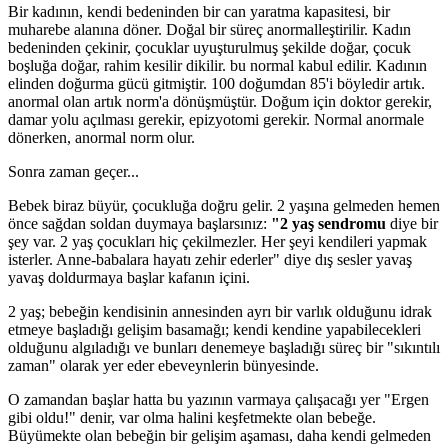
Bir kadının, kendi bedeninden bir can yaratma kapasitesi, bir
muharebe alanına döner. Doğal bir süreç anormalleştirilir. Kadın
bedeninden çekinir, çocuklar uyuşturulmuş şekilde doğar, çocuk
boşluğa doğar, rahim kesilir dikilir. bu normal kabul edilir. Kadının
elinden doğurma gücü gitmiştir. 100 doğumdan 85'i böyledir artık.
anormal olan artık norm'a dönüşmüştür. Doğum için doktor gerekir,
damar yolu açılması gerekir, epizyotomi gerekir. Normal anormale
dönerken, anormal norm olur.
Sonra zaman geçer...
Bebek biraz büyür, çocukluğa doğru gelir. 2 yaşına gelmeden hemen
önce sağdan soldan duymaya başlarsınız:
"2 yaş sendromu
diye bir
şey var. 2 yaş çocukları hiç çekilmezler. Her şeyi kendileri yapmak
isterler. Anne-babalara hayatı zehir ederler" diye dış sesler yavaş
yavaş doldurmaya başlar kafanın içini.
2 yaş; bebeğin kendisinin annesinden ayrı bir varlık olduğunu idrak
etmeye başladığı gelişim basamağı; kendi kendine yapabilecekleri
olduğunu algıladığı ve bunları denemeye başladığı süreç bir "sıkıntılı
zaman" olarak yer eder ebeveynlerin bünyesinde.
O zamandan başlar hatta bu yazının varmaya çalışacağı yer "Ergen
gibi oldu!" denir, var olma halini keşfetmekte olan bebeğe.
Büyümekte olan bebeğin bir gelişim aşaması, daha kendi gelmeden