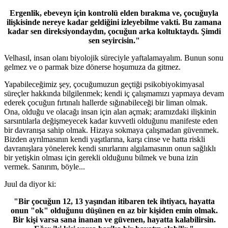
Ergenlik, ebeveyn için kontrolü elden bırakma ve, çocuğuyla
ilişkisinde nereye kadar geldiğini izleyebilme vakti. Bu zamana
kadar sen direksiyondaydın, çocuğun arka koltuktaydı. Şimdi
sen seyircisin."
Velhasıl, insan olanı biyolojik süreciyle yaftalamayalım. Bunun sonu
gelmez ve o parmak bize dönerse hoşumuza da gitmez.
Yapabileceğimiz şey, çocuğumuzun geçtiği psikobiyokimyasal
süreçler hakkında bilgilenmek; kendi iç çalışmamızı yapmaya devam
ederek çocuğun fırtınalı hallerde sığınabileceği bir liman olmak.
Ona, olduğu ve olacağı insan için alan açmak; aramızdaki ilişkinin
sarsıntılarla değişmeyecek kadar kuvvetli olduğunu manifeste eden
bir davranışa sahip olmak. Hizaya sokmaya çalışmadan güvenmek.
Bizden ayrılmasının kendi yaşıtlarına, karşı cinse ve hatta riskli
davranışlara yönelerek kendi sınırlarını algılamasının onun sağlıklı
bir yetişkin olması için gerekli olduğunu bilmek ve buna izin
vermek. Sanırım, böyle...
Juul da diyor ki:
"Bir çocuğun 12, 13 yaşından itibaren tek ihtiyacı, hayatta
onun "ok" olduğunu düşünen en az bir kişiden emin olmak.
Bir kişi varsa sana inanan ve güvenen, hayatta kalabilirsin.