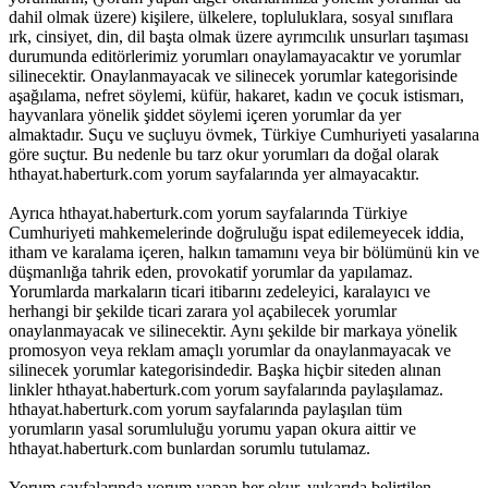
dahil olmak üzere) kişilere, ülkelere, topluluklara, sosyal sınıflara
ırk, cinsiyet, din, dil başta olmak üzere ayrımcılık unsurları taşıması
durumunda editörlerimiz yorumları onaylamayacaktır ve yorumlar
silinecektir. Onaylanmayacak ve silinecek yorumlar kategorisinde
aşağılama, nefret söylemi, küfür, hakaret, kadın ve çocuk istismarı,
hayvanlara yönelik şiddet söylemi içeren yorumlar da yer
almaktadır. Suçu ve suçluyu övmek, Türkiye Cumhuriyeti yasalarına
göre suçtur. Bu nedenle bu tarz okur yorumları da doğal olarak
hthayat.haberturk.com yorum sayfalarında yer almayacaktır.
Ayrıca hthayat.haberturk.com yorum sayfalarında Türkiye
Cumhuriyeti mahkemelerinde doğruluğu ispat edilemeyecek iddia,
itham ve karalama içeren, halkın tamamını veya bir bölümünü kin ve
düşmanlığa tahrik eden, provokatif yorumlar da yapılamaz.
Yorumlarda markaların ticari itibarını zedeleyici, karalayıcı ve
herhangi bir şekilde ticari zarara yol açabilecek yorumlar
onaylanmayacak ve silinecektir. Aynı şekilde bir markaya yönelik
promosyon veya reklam amaçlı yorumlar da onaylanmayacak ve
silinecek yorumlar kategorisindedir. Başka hiçbir siteden alınan
linkler hthayat.haberturk.com yorum sayfalarında paylaşılamaz.
hthayat.haberturk.com yorum sayfalarında paylaşılan tüm
yorumların yasal sorumluluğu yorumu yapan okura aittir ve
hthayat.haberturk.com bunlardan sorumlu tutulamaz.
Yorum sayfalarında yorum yapan her okur, yukarıda belirtilen