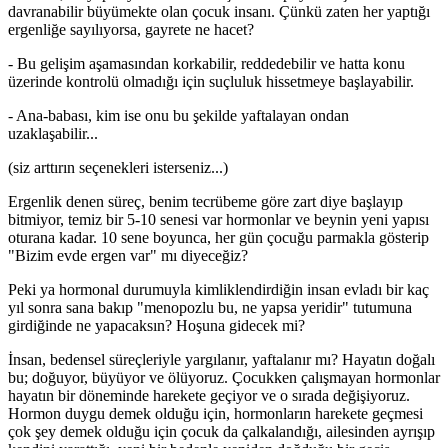
davranabilir büyümekte olan çocuk insanı. Çünkü zaten her yaptığı
ergenliğe sayılıyorsa, gayrete ne hacet?
- Bu gelişim aşamasından korkabilir, reddedebilir ve hatta konu
üzerinde kontrolü olmadığı için suçluluk hissetmeye başlayabilir.
- Ana-babası, kim ise onu bu şekilde yaftalayan ondan
uzaklaşabilir...
(siz arttırın seçenekleri isterseniz...)
Ergenlik denen süreç, benim tecrübeme göre zart diye başlayıp
bitmiyor, temiz bir 5-10 senesi var hormonlar ve beynin yeni yapısı
oturana kadar. 10 sene boyunca, her gün çocuğu parmakla gösterip
"Bizim evde ergen var" mı diyeceğiz?
Peki ya hormonal durumuyla kimliklendirdiğin insan evladı bir kaç
yıl sonra sana bakıp "menopozlu bu, ne yapsa yeridir" tutumuna
girdiğinde ne yapacaksın? Hoşuna gidecek mi?
İnsan, bedensel süreçleriyle yargılanır, yaftalanır mı? Hayatın doğalı
bu; doğuyor, büyüyor ve ölüyoruz. Çocukken çalışmayan hormonlar
hayatın bir döneminde harekete geçiyor ve o sırada değişiyoruz.
Hormon duygu demek olduğu için, hormonların harekete geçmesi
çok şey demek olduğu için çocuk da çalkalandığı, ailesinden ayrışıp