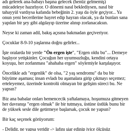
adı gelerek ana-babayı başına gelecek (henüz gelmemiş)
mücadeleye hazırlıyor. O dönemi nasıl beklediysen, nasıl bir
tahayyül vardıysa kafanda bebeğinin 2. yaşı da öyle geçiyor... Ya
onun yeni becerilerine hayret edip hayran olacak, ya da bunları sana
yapılan bir şey gibi algılayıp üzerine alınıp zorlanacaksın.
Neyse ki zaman adil, bakış açısına bakmadan geçiveriyor.
Çocuklar 8-9-10 yaşlarına doğru gelirler...
İşte oralarda bir yerde
"Ön ergen işte
", "Ergen oldu bu"... Demeye
başlıyor yetişkinler. Çocuğun her uyumsuzluğu, kendini ortaya
koyuşu, her zorlanması "ahahaha ergen" söylemiyle karşılaşıyor.
Öncelikle adı "ergenlik" de olsa, "2 yaş sendromu" da bu bir
büyüme aşaması; insan evladı bu aşamalara girip çıkmayı seçemez;
erteleyemez, üzerinde kontrolü olmayan bir gelişim süreci bu. Ne
yapsın?
Biz ana babalar onları hemencecik yaftalamaya, hoşumuza gitmeyen
her davranışı "ergen olmak" ile bir tutmaya, üstüne üstlük bunu bir
de yüksek sesle dile getirmeye başlarsak, çocuk ne yapsın?
Bir kaç seçenek görüyorum:
- Delidir, ne yapsa yeridir -> lafını şiar edinip iyice ölçüsüz