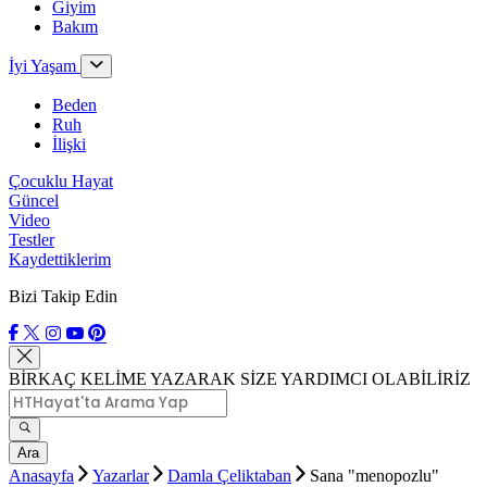
Giyim
Bakım
İyi Yaşam
Beden
Ruh
İlişki
Çocuklu Hayat
Güncel
Video
Testler
Kaydettiklerim
Bizi Takip Edin
BİRKAÇ KELİME YAZARAK SİZE YARDIMCI OLABİLİRİZ
Ara
Anasayfa
Yazarlar
Damla Çeliktaban
Sana "menopozlu"