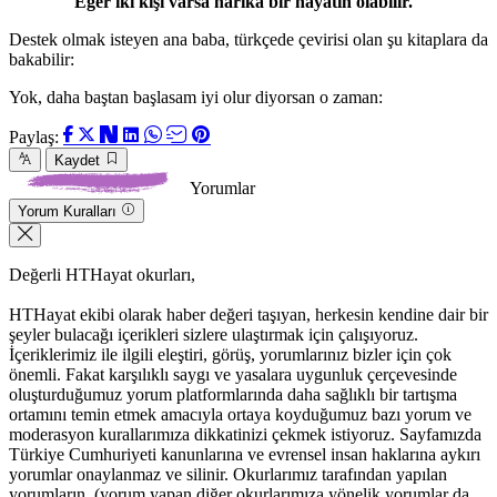
Eğer iki kişi varsa harika bir hayatın olabilir."
Destek olmak isteyen ana baba, türkçede çevirisi olan şu kitaplara da
bakabilir:
Yok, daha baştan başlasam iyi olur diyorsan o zaman:
Paylaş:
Kaydet
Yorumlar
Yorum Kuralları
Değerli HTHayat okurları,
HTHayat ekibi olarak haber değeri taşıyan, herkesin kendine dair bir
şeyler bulacağı içerikleri sizlere ulaştırmak için çalışıyoruz.
İçeriklerimiz ile ilgili eleştiri, görüş, yorumlarınız bizler için çok
önemli. Fakat karşılıklı saygı ve yasalara uygunluk çerçevesinde
oluşturduğumuz yorum platformlarında daha sağlıklı bir tartışma
ortamını temin etmek amacıyla ortaya koyduğumuz bazı yorum ve
moderasyon kurallarımıza dikkatinizi çekmek istiyoruz. Sayfamızda
Türkiye Cumhuriyeti kanunlarına ve evrensel insan haklarına aykırı
yorumlar onaylanmaz ve silinir. Okurlarımız tarafından yapılan
yorumların, (yorum yapan diğer okurlarımıza yönelik yorumlar da