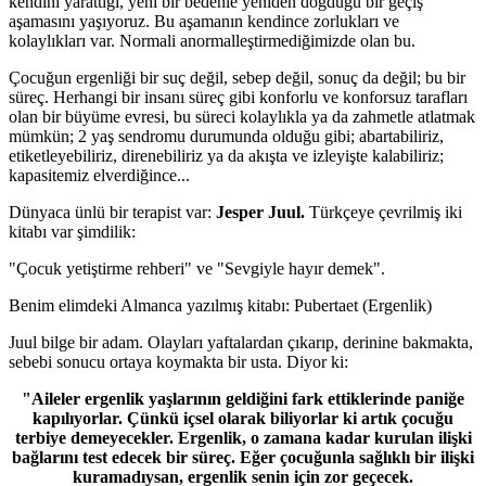
kendini yarattığı, yeni bir bedenle yeniden doğduğu bir geçiş
aşamasını yaşıyoruz. Bu aşamanın kendince zorlukları ve
kolaylıkları var. Normali anormalleştirmediğimizde olan bu.
Çocuğun ergenliği bir suç değil, sebep değil, sonuç da değil; bu bir
süreç. Herhangi bir insanı süreç gibi konforlu ve konforsuz tarafları
olan bir büyüme evresi, bu süreci kolaylıkla ya da zahmetle atlatmak
mümkün; 2 yaş sendromu durumunda olduğu gibi; abartabiliriz,
etiketleyebiliriz, direnebiliriz ya da akışta ve izleyişte kalabiliriz;
kapasitemiz elverdiğince...
Dünyaca ünlü bir terapist var:
Jesper Juul.
Türkçeye çevrilmiş iki
kitabı var şimdilik:
"Çocuk yetiştirme rehberi" ve "Sevgiyle hayır demek".
Benim elimdeki Almanca yazılmış kitabı: Pubertaet (Ergenlik)
Juul bilge bir adam. Olayları yaftalardan çıkarıp, derinine bakmakta,
sebebi sonucu ortaya koymakta bir usta. Diyor ki:
"Aileler ergenlik yaşlarının geldiğini fark ettiklerinde paniğe
kapılıyorlar. Çünkü içsel olarak biliyorlar ki artık çocuğu
terbiye demeyecekler. Ergenlik, o zamana kadar kurulan ilişki
bağlarını test edecek bir süreç. Eğer çocuğunla sağlıklı bir ilişki
kuramadıysan, ergenlik senin için zor geçecek.