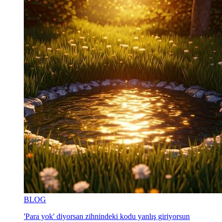
BLOG
'Para yok' diyorsan zihnindeki kodu yanlış giriyorsun