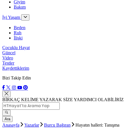
Giyim
Bakım
İyi Yaşam
Beden
Ruh
İlişki
Çocuklu Hayat
Güncel
Video
Testler
Kaydettiklerim
Bizi Takip Edin
BİRKAÇ KELİME YAZARAK SİZE YARDIMCI OLABİLİRİZ
Ara
Anasayfa
Yazarlar
Burcu Bağıran
Hayatın halleri: Tanışma