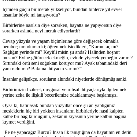
İçimden güçlü bir merak yükseliyor, bundan binlerce yıl evvel
insanlar böyle mi tanışıyordu?
Birbirlerine nasılsın diye sorarken, hayatta ne yapıyorsun diye
sorarken aslında neyi merak ediyorlardı?
Cevap yüzyıla ve yaşam biçimlerine göre değişecek olmakla
beraber; umudum o ki; öğrenmek istedikleri, “Karnın aç mı?
Sağlığın yerinde mi? Keyifli misin şu anda? Halinden hoşnut
musun? Evine götürecek ekmeğin, evinde yiyecek yemeğin var mı?
Sırtındaki örtü seni soğuktan koruyor mu? Ayak tabanındaki deri
yara oldu mu? Bakıma ihtiyacın var mı?”
İnsanlar geliştikçe, soruların altındaki niyetlerde dönüşmüş sanki.
Birbirimizin fiziksel, duygusal ve ruhsal ihtiyaçlarıyla ilgilenmek
yerine zeka ile ilişkili becerilemize odaklanmaya başlamışız.
Oysa ki, hatırlasak bundan yüzyıllar önce şu an yaptığımız
mesleklerin hiç biri yokken insanların birbirleriyle nasıl kalpten
kalbe bir bağ kurduğunu, zekanın kıyasının yerine kalbin bağına
kıymet verdiğini.
"Ee ne yapacağız Burcu? İnsan ilk tanıştığına da hayatının en derin