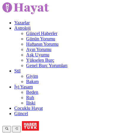
Yazarlar
Astroloji
Güncel Haberler
Günün Yorumu
Haftanın Yorumu
Ayın Yorumu
Aşk Uyumu
Yükselen Burç
Genel Burç Yorumları
Stil
Giyim
Bakım
İyi Yaşam
Beden
Ruh
İlişki
Çocuklu Hayat
Güncel