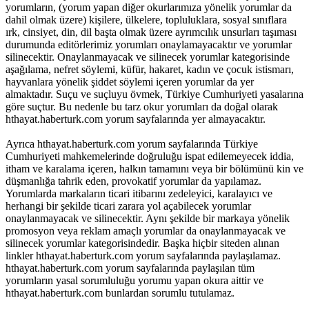
yorumların, (yorum yapan diğer okurlarımıza yönelik yorumlar da
dahil olmak üzere) kişilere, ülkelere, topluluklara, sosyal sınıflara
ırk, cinsiyet, din, dil başta olmak üzere ayrımcılık unsurları taşıması
durumunda editörlerimiz yorumları onaylamayacaktır ve yorumlar
silinecektir. Onaylanmayacak ve silinecek yorumlar kategorisinde
aşağılama, nefret söylemi, küfür, hakaret, kadın ve çocuk istismarı,
hayvanlara yönelik şiddet söylemi içeren yorumlar da yer
almaktadır. Suçu ve suçluyu övmek, Türkiye Cumhuriyeti yasalarına
göre suçtur. Bu nedenle bu tarz okur yorumları da doğal olarak
hthayat.haberturk.com yorum sayfalarında yer almayacaktır.
Ayrıca hthayat.haberturk.com yorum sayfalarında Türkiye
Cumhuriyeti mahkemelerinde doğruluğu ispat edilemeyecek iddia,
itham ve karalama içeren, halkın tamamını veya bir bölümünü kin ve
düşmanlığa tahrik eden, provokatif yorumlar da yapılamaz.
Yorumlarda markaların ticari itibarını zedeleyici, karalayıcı ve
herhangi bir şekilde ticari zarara yol açabilecek yorumlar
onaylanmayacak ve silinecektir. Aynı şekilde bir markaya yönelik
promosyon veya reklam amaçlı yorumlar da onaylanmayacak ve
silinecek yorumlar kategorisindedir. Başka hiçbir siteden alınan
linkler hthayat.haberturk.com yorum sayfalarında paylaşılamaz.
hthayat.haberturk.com yorum sayfalarında paylaşılan tüm
yorumların yasal sorumluluğu yorumu yapan okura aittir ve
hthayat.haberturk.com bunlardan sorumlu tutulamaz.