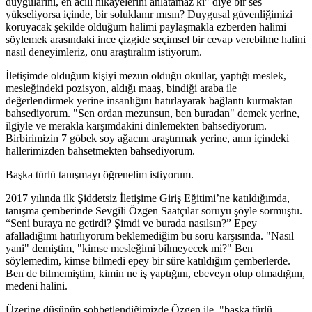
duygularını, en acılı hikayelerini anlatamaz ki" diye bir ses
yükseliyorsa içinde, bir soluklanır mısın? Duygusal güvenliğimizi
koruyacak şekilde olduğum halimi paylaşmakla ezberden halimi
söylemek arasındaki ince çizgide seçimsel bir cevap verebilme halini
nasıl deneyimleriz, onu araştıralım istiyorum.
İletişimde olduğum kişiyi mezun olduğu okullar, yaptığı meslek,
mesleğindeki pozisyon, aldığı maaş, bindiği araba ile
değerlendirmek yerine insanlığını hatırlayarak bağlantı kurmaktan
bahsediyorum. "Sen ordan mezunsun, ben buradan" demek yerine,
ilgiyle ve merakla karşımdakini dinlemekten bahsediyorum.
Birbirimizin 7 göbek soy ağacını araştırmak yerine, anın içindeki
hallerimizden bahsetmekten bahsediyorum.
Başka türlü tanışmayı öğrenelim istiyorum.
2017 yılında ilk Şiddetsiz İletişime Giriş Eğitimi’ne katıldığımda,
tanışma çemberinde Sevgili Özgen Saatçılar soruyu şöyle sormuştu.
“Seni buraya ne getirdi? Şimdi ve burada nasılsın?” Epey
afalladığımı hatırlıyorum beklemediğim bu soru karşısında. "Nasıl
yani" demiştim, "kimse mesleğimi bilmeyecek mi?" Ben
söylemedim, kimse bilmedi epey bir süre katıldığım çemberlerde.
Ben de bilmemiştim, kimin ne iş yaptığını, ebeveyn olup olmadığını,
medeni halini.
Üzerine düşünüp sohbetlendiğimizde Özgen ile, "başka türlü