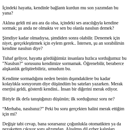
İçindeki hayatta, kendinle bağlantı kurdun mu son yazımdan bu
yana?
Aklına geldi mi ara ara da olsa, içindeki ses aracılığıyla kendine
sormak; şu anda ne olmakta ve sen bu olanla nasılsın demek?
Şimdiye kadar olmadıysa, şimdiden sonra olabilir. Denemek için
niyet, gerçekleştirmek için eylem gerek.. İstersen, şu an sorabilirsin
kendine nasılsın diye?
Tuhaf geliyor, hayatta gördüğümüz insanlara hızlıca sorduğumuz bu
"Nasılsın?" sorusunu kendimize sormamak. Öğrenebilir, beraberce
alışkanlık geliştirebiliriz, umudum bu.
Kendime sormadığımı neden benim dışımdakilere bu kadar
kolaylıkla soruyorum diye düşündüm bu satırları yazarken. Merak
enerjisi geldi, gösterdi kendini.. İnsan bir diğerini merak ediyor.
Biriyle ilk defa tanıştığınızı düşünün; ilk sorduğunuz soru ne?
“Merhaba, nasılsınız?” Peki bu soru gerçekten halini merak ettiğim
için mi?
Değişir tabi cevap, bana sorarsanız çoğunlukla otomatikten ya da
nezaketten çıkıyor soru ağzımdan. Alışılmış dil ezber kalıpları...