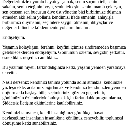
Değerlerimizle uyumlu hayatı yaşamak, senin saçının teli, senin
sakalın, senin eteğinin boyu, senin tek eşin, senin imamlı çok eşin,
sen ocusun sen bucusun diye üst yönetim bizi birbirimize düşman
etmeden aklı selim yollarla kendimizi ifade etmenin, anlayışla
birbirimizi duymanın, seçimlere saygılı olmanın, ihtiyaçlar ve
değerler bilincine köklenmenin yollarını bulalım.
Endişeliyim.
Yaşamın kolaylığını, ferahını, keyfini içimize sindiremeden başımıza
gelebileceklerden endişeliyim. Gönlümün özlemi, sevgidir, şefkattir,
esnekliktir, neşedir, canlılıktır...
Bu yazımın niyeti, farkındalığınıza katkı, yaşamı yeniden yaratmaya
davettir.
Nasıl derseniz; kendinizi tanıma yolunda adım atmakla, kendinizle
yüzleşmekle, acılarınızı ağırlamak ve kendinizi kendinizden yeniden
doğurmakla başlayabilir, seçimlerinizi gözden geçirebilir,
gönlünüzün özlemleriyle buluşmak için farkındalık programlarına,
Şiddetsiz İletişim eğitimlerine katılabilirsiniz.
Kendinizi tanıyınca, kendi insanlığınızı gördükçe, hayatı
paylaştığınız insanların insanlığına gönlünüz esneyebilir, toplumsal
dönüşüme katkı sunabilirsiniz.