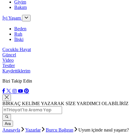
Giyim
Bakım
İyi Yaşam
Beden
Ruh
İlişki
Çocuklu Hayat
Güncel
Video
Testler
Kaydettiklerim
Bizi Takip Edin
BİRKAÇ KELİME YAZARAK SİZE YARDIMCI OLABİLİRİZ
Ara
Anasayfa
Yazarlar
Burcu Bağıran
Uyum içinde nasıl yaşarız?