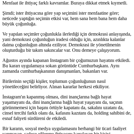
Menfaat ile ihtiyaç farklı kavramlar. Buraya dikkat etmek kıymetli.
Şimdi; ister ihtiyacına göre yap seçimini ister menfaatine göre;
neticede yaptığın seçimin etkisi var, hem sana hem bana hem daha
büyük çoğunluğa.
Ve yapılan seçimler çoğunlukla ilerlediği için demokrasi anlayışında,
yani demokrasi çoğunluğun iradesi olduğu için, azınlıkta kalanlar
daima çoğunluğun altında eziliyor. Demokrasi ile yönetilmenin
oluşturduğu bir takım sakıncalar var. Onu demeye çalışıyorum.
Ağustos ayında kapanan Instagram bir çoğumuzun hayatını etkiledi.
Bu kararı uygulamaya sokan görüntüde Cumhurbaşkanı. Aynı
zamanda cumhurbaşkanının danışmanları, bakanları var.
Birilerinin seçtiği kişiler, toplumun çoğunluğunun nasıl
yönetileceğini belirliyor. Alınan kararlar herkesi etkiliyor.
İnstagram'ın kapanmış olması, dini inançlarına bağlı hayat
yaşamayanı da, dini inançlarına bağlı hayat yaşayanı da, saçının
görünmemesi için başını örtüyle kapatanı da, sakalını uzatanı da,
cinsel tercihi farklı olanı da, kafasını kazıtanı da, holding sahibini de,
esnaf faliyeti sürdüreni de etkiledi.
Bir kararın, sosyal medya uygulamasını herhangi bir ticari faaliyet
yapmayan, sadece eğlenme ihtiyacını karşılayan bir kişiyi