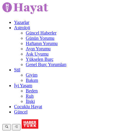
Yazarlar
Astroloji
Güncel Haberler
Günün Yorumu
Haftanın Yorumu
Ayın Yorumu
Aşk Uyumu
Yükselen Burç
Genel Burç Yorumları
Stil
Giyim
Bakım
İyi Yaşam
Beden
Ruh
İlişki
Çocuklu Hayat
Güncel