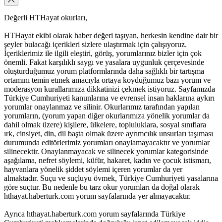
Değerli HTHayat okurları,
HTHayat ekibi olarak haber değeri taşıyan, herkesin kendine dair bir
şeyler bulacağı içerikleri sizlere ulaştırmak için çalışıyoruz.
İçeriklerimiz ile ilgili eleştiri, görüş, yorumlarınız bizler için çok
önemli. Fakat karşılıklı saygı ve yasalara uygunluk çerçevesinde
oluşturduğumuz yorum platformlarında daha sağlıklı bir tartışma
ortamını temin etmek amacıyla ortaya koyduğumuz bazı yorum ve
moderasyon kurallarımıza dikkatinizi çekmek istiyoruz. Sayfamızda
Türkiye Cumhuriyeti kanunlarına ve evrensel insan haklarına aykırı
yorumlar onaylanmaz ve silinir. Okurlarımız tarafından yapılan
yorumların, (yorum yapan diğer okurlarımıza yönelik yorumlar da
dahil olmak üzere) kişilere, ülkelere, topluluklara, sosyal sınıflara
ırk, cinsiyet, din, dil başta olmak üzere ayrımcılık unsurları taşıması
durumunda editörlerimiz yorumları onaylamayacaktır ve yorumlar
silinecektir. Onaylanmayacak ve silinecek yorumlar kategorisinde
aşağılama, nefret söylemi, küfür, hakaret, kadın ve çocuk istismarı,
hayvanlara yönelik şiddet söylemi içeren yorumlar da yer
almaktadır. Suçu ve suçluyu övmek, Türkiye Cumhuriyeti yasalarına
göre suçtur. Bu nedenle bu tarz okur yorumları da doğal olarak
hthayat.haberturk.com yorum sayfalarında yer almayacaktır.
Ayrıca hthayat.haberturk.com yorum sayfalarında Türkiye