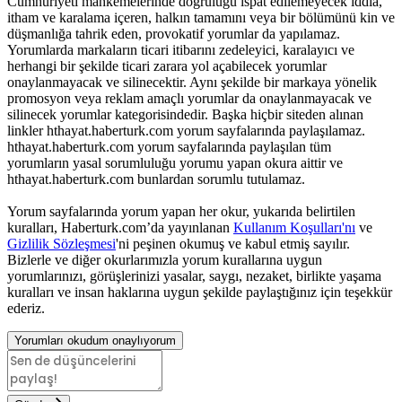
Cumhuriyeti mahkemelerinde doğruluğu ispat edilemeyecek iddia,
itham ve karalama içeren, halkın tamamını veya bir bölümünü kin ve
düşmanlığa tahrik eden, provokatif yorumlar da yapılamaz.
Yorumlarda markaların ticari itibarını zedeleyici, karalayıcı ve
herhangi bir şekilde ticari zarara yol açabilecek yorumlar
onaylanmayacak ve silinecektir. Aynı şekilde bir markaya yönelik
promosyon veya reklam amaçlı yorumlar da onaylanmayacak ve
silinecek yorumlar kategorisindedir. Başka hiçbir siteden alınan
linkler hthayat.haberturk.com yorum sayfalarında paylaşılamaz.
hthayat.haberturk.com yorum sayfalarında paylaşılan tüm
yorumların yasal sorumluluğu yorumu yapan okura aittir ve
hthayat.haberturk.com bunlardan sorumlu tutulamaz.
Yorum sayfalarında yorum yapan her okur, yukarıda belirtilen
kuralları, Haberturk.com’da yayınlanan
Kullanım Koşulları'nı
ve
Gizlilik Sözleşmesi
'ni peşinen okumuş ve kabul etmiş sayılır.
Bizlerle ve diğer okurlarımızla yorum kurallarına uygun
yorumlarınızı, görüşlerinizi yasalar, saygı, nezaket, birlikte yaşama
kuralları ve insan haklarına uygun şekilde paylaştığınız için teşekkür
ederiz.
Yorumları okudum onaylıyorum