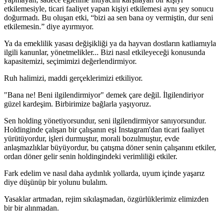
etkilemesiyle, ticari faaliyet yapan kişiyi etkilemesi aynı şey sonucu
doğurmadı. Bu oluşan etki, “bizi aa sen bana oy vermiştin, dur seni
etkilemesin.” diye ayırmıyor.
Ya da emeklilik yasası değişikliği ya da hayvan dostların katliamıyla
ilgili kanunlar, yönetmelikler... Bizi nasıl etkileyeceği konusunda
kapasitemizi, seçimimizi değerlendirmiyor.
Ruh halimizi, maddi gerçeklerimizi etkiliyor.
"Bana ne! Beni ilgilendirmiyor" demek çare değil. İlgilendiriyor
güzel kardeşim. Birbirimize bağlarla yaşıyoruz.
Sen holding yönetiyorsundur, seni ilgilendirmiyor sanıyorsundur.
Holdinginde çalışan bir çalışanın eşi Instagram'dan ticari faaliyet
yürütüyordur, işleri durmuştur, morali bozulmuştur, evde
anlaşmazlıklar büyüyordur, bu çatışma döner senin çalışanını etkiler,
ordan döner gelir senin holdingindeki verimliliği etkiler.
Fark edelim ve nasıl daha aydınlık yollarda, uyum içinde yaşarız
diye düşünüp bir yolunu bulalım.
Yasaklar artmadan, rejim sıkılaşmadan, özgürlüklerimiz elimizden
bir bir alınmadan.