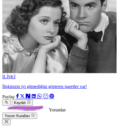
İLİŞKİ
İlişkinizin iyi gitmediğini gösteren işaretler var!
Paylaş:
Kaydet
Yorumlar
Yorum Kuralları