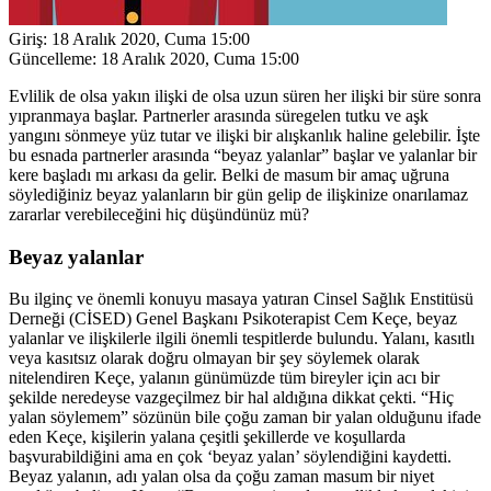
Giriş:
18 Aralık 2020, Cuma 15:00
Güncelleme:
18 Aralık 2020, Cuma 15:00
Evlilik de olsa yakın ilişki de olsa uzun süren her ilişki bir süre sonra
yıpranmaya başlar. Partnerler arasında süregelen tutku ve aşk
yangını sönmeye yüz tutar ve ilişki bir alışkanlık haline gelebilir. İşte
bu esnada partnerler arasında “beyaz yalanlar” başlar ve yalanlar bir
kere başladı mı arkası da gelir. Belki de masum bir amaç uğruna
söylediğiniz beyaz yalanların bir gün gelip de ilişkinize onarılamaz
zararlar verebileceğini hiç düşündünüz mü?
Beyaz yalanlar
Bu ilginç ve önemli konuyu masaya yatıran Cinsel Sağlık Enstitüsü
Derneği (CİSED) Genel Başkanı Psikoterapist Cem Keçe, beyaz
yalanlar ve ilişkilerle ilgili önemli tespitlerde bulundu. Yalanı, kasıtlı
veya kasıtsız olarak doğru olmayan bir şey söylemek olarak
nitelendiren Keçe, yalanın günümüzde tüm bireyler için acı bir
şekilde neredeyse vazgeçilmez bir hal aldığına dikkat çekti. “Hiç
yalan söylemem” sözünün bile çoğu zaman bir yalan olduğunu ifade
eden Keçe, kişilerin yalana çeşitli şekillerde ve koşullarda
başvurabildiğini ama en çok ‘beyaz yalan’ söylendiğini kaydetti.
Beyaz yalanın, adı yalan olsa da çoğu zaman masum bir niyet