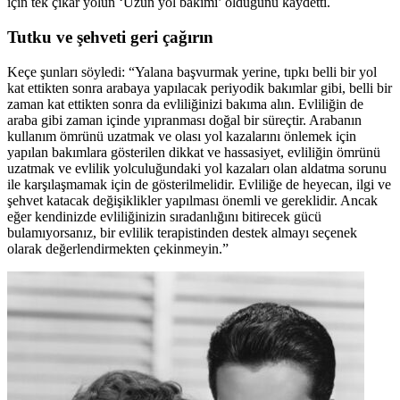
için tek çıkar yolun ‘Uzun yol bakımı’ olduğunu kaydetti.
Tutku ve şehveti geri çağırın
Keçe şunları söyledi: “Yalana başvurmak yerine, tıpkı belli bir yol
kat ettikten sonra arabaya yapılacak periyodik bakımlar gibi, belli bir
zaman kat ettikten sonra da evliliğinizi bakıma alın. Evliliğin de
araba gibi zaman içinde yıpranması doğal bir süreçtir. Arabanın
kullanım ömrünü uzatmak ve olası yol kazalarını önlemek için
yapılan bakımlara gösterilen dikkat ve hassasiyet, evliliğin ömrünü
uzatmak ve evlilik yolculuğundaki yol kazaları olan aldatma sorunu
ile karşılaşmamak için de gösterilmelidir. Evliliğe de heyecan, ilgi ve
şehvet katacak değişiklikler yapılması önemli ve gereklidir. Ancak
eğer kendinizde evliliğinizin sıradanlığını bitirecek gücü
bulamıyorsanız, bir evlilik terapistinden destek almayı seçenek
olarak değerlendirmekten çekinmeyin.”