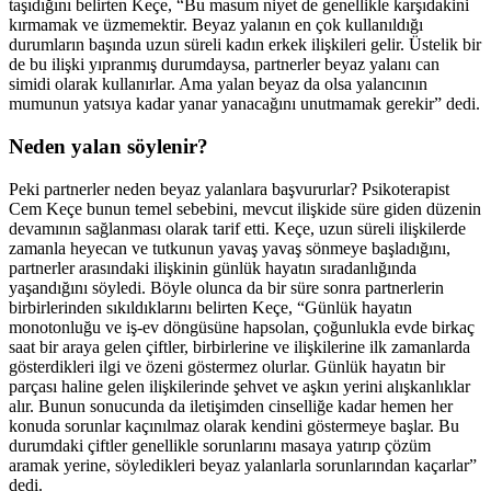
taşıdığını belirten Keçe, “Bu masum niyet de genellikle karşıdakini
kırmamak ve üzmemektir. Beyaz yalanın en çok kullanıldığı
durumların başında uzun süreli kadın erkek ilişkileri gelir. Üstelik bir
de bu ilişki yıpranmış durumdaysa, partnerler beyaz yalanı can
simidi olarak kullanırlar. Ama yalan beyaz da olsa yalancının
mumunun yatsıya kadar yanar yanacağını unutmamak gerekir” dedi.
Neden yalan söylenir?
Peki partnerler neden beyaz yalanlara başvururlar? Psikoterapist
Cem Keçe bunun temel sebebini, mevcut ilişkide süre giden düzenin
devamının sağlanması olarak tarif etti. Keçe, uzun süreli ilişkilerde
zamanla heyecan ve tutkunun yavaş yavaş sönmeye başladığını,
partnerler arasındaki ilişkinin günlük hayatın sıradanlığında
yaşandığını söyledi. Böyle olunca da bir süre sonra partnerlerin
birbirlerinden sıkıldıklarını belirten Keçe, “Günlük hayatın
monotonluğu ve iş-ev döngüsüne hapsolan, çoğunlukla evde birkaç
saat bir araya gelen çiftler, birbirlerine ve ilişkilerine ilk zamanlarda
gösterdikleri ilgi ve özeni göstermez olurlar. Günlük hayatın bir
parçası haline gelen ilişkilerinde şehvet ve aşkın yerini alışkanlıklar
alır. Bunun sonucunda da iletişimden cinselliğe kadar hemen her
konuda sorunlar kaçınılmaz olarak kendini göstermeye başlar. Bu
durumdaki çiftler genellikle sorunlarını masaya yatırıp çözüm
aramak yerine, söyledikleri beyaz yalanlarla sorunlarından kaçarlar”
dedi.