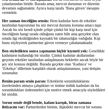
yalanlarından biridir. Burada amaç mevcut durumun ve düzenin
devamını sağlamaktır. Ayrıca karşı tarafa ‘Bana güven’ mesajını
vermektir.
Her zaman önceliğim sensin:
Hem kadınlar hem de erkekler
tarafından başvurulan bu söz mevcut durumu koruma amacı taşır.
Ancak bu söz kendi içinde çelişir çünkü bir kişi karşı taraf için
önceliğinin hangi sırada olduğunu zaten bilir ama gerçekte olan
ortada ilgi eksikliğinden kaynaklı bir rahatsızlığın varlığıdır. Kişi
bunu söyleyerek partnerine güven vermeye çabalamaktadır.
Ben söyledikten sonra yapmanın hiçbir kıymeti yok:
Genellikle
kadınların kullandığı bir sözdür. Çünkü kadınlar akıllarından
geçenin erkekler tarafından anlaşılmasını beklerler ancak böyle bir
şey söz konusu değildir. Burada geçekte olan ‘Kadınca’ ve
‘Erkekçe’ dillerinin karşılıklı olarak anlaşılamaması, yani iletişim
sorunudur.
Benim param senin paran:
Erkeklerin sorumluluklarını
üzerlerinden atmaya çalıştıkları ve üstüne üstlük kadınları da bu
sorumlulukları üstlenmeleri için motive etmek amacıyla söyledikleri
bir sözdür.
Sorun sende değil bende, kafam karışık, biraz zamana
ihtiyacım var:
Partnerlerden birinin, ilişkideki mevcut bir sorunu