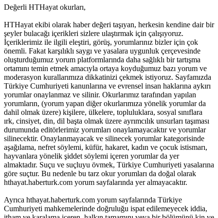
Değerli HTHayat okurları,
HTHayat ekibi olarak haber değeri taşıyan, herkesin kendine dair bir
şeyler bulacağı içerikleri sizlere ulaştırmak için çalışıyoruz.
İçeriklerimiz ile ilgili eleştiri, görüş, yorumlarınız bizler için çok
önemli. Fakat karşılıklı saygı ve yasalara uygunluk çerçevesinde
oluşturduğumuz yorum platformlarında daha sağlıklı bir tartışma
ortamını temin etmek amacıyla ortaya koyduğumuz bazı yorum ve
moderasyon kurallarımıza dikkatinizi çekmek istiyoruz. Sayfamızda
Türkiye Cumhuriyeti kanunlarına ve evrensel insan haklarına aykırı
yorumlar onaylanmaz ve silinir. Okurlarımız tarafından yapılan
yorumların, (yorum yapan diğer okurlarımıza yönelik yorumlar da
dahil olmak üzere) kişilere, ülkelere, topluluklara, sosyal sınıflara
ırk, cinsiyet, din, dil başta olmak üzere ayrımcılık unsurları taşıması
durumunda editörlerimiz yorumları onaylamayacaktır ve yorumlar
silinecektir. Onaylanmayacak ve silinecek yorumlar kategorisinde
aşağılama, nefret söylemi, küfür, hakaret, kadın ve çocuk istismarı,
hayvanlara yönelik şiddet söylemi içeren yorumlar da yer
almaktadır. Suçu ve suçluyu övmek, Türkiye Cumhuriyeti yasalarına
göre suçtur. Bu nedenle bu tarz okur yorumları da doğal olarak
hthayat.haberturk.com yorum sayfalarında yer almayacaktır.
Ayrıca hthayat.haberturk.com yorum sayfalarında Türkiye
Cumhuriyeti mahkemelerinde doğruluğu ispat edilemeyecek iddia,
itham ve karalama içeren, halkın tamamını veya bir bölümünü kin ve