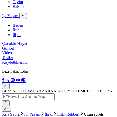
Giyim
Bakım
İyi Yaşam
Beden
Ruh
İlişki
Çocuklu Hayat
Güncel
Video
Testler
Kaydettiklerim
Bizi Takip Edin
BİRKAÇ KELİME YAZARAK SİZE YARDIMCI OLABİLİRİZ
Ara
Ana Sayfa
İyi Yaşam
İlişki
İlişki Rehberi
Uzun süreli