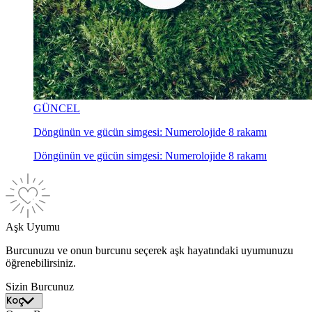
GÜNCEL
Döngünün ve gücün simgesi: Numerolojide 8 rakamı
Döngünün ve gücün simgesi: Numerolojide 8 rakamı
Aşk Uyumu
Burcunuzu ve onun burcunu seçerek aşk hayatındaki uyumunuzu
öğrenebilirsiniz.
Sizin Burcunuz