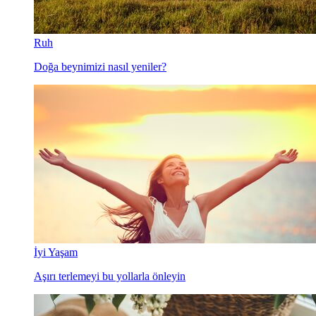
Ruh
Doğa beynimizi nasıl yeniler?
İyi Yaşam
Aşırı terlemeyi bu yollarla önleyin