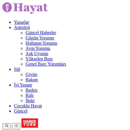
Yazarlar
Astroloji
Güncel Haberler
Günün Yorumu
Haftanın Yorumu
Ayın Yorumu
Aşk Uyumu
Yükselen Burç
Genel Burç Yorumları
Stil
Giyim
Bakım
İyi Yaşam
Beden
Ruh
İlişki
Çocuklu Hayat
Güncel