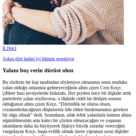
İLİŞKİ
Aşkın dört halini iyi bilmek gerekiyor
Yalanı boş verin dürüst olun
Bu sözlerin bir kişi tarafından söyleniyor olmasının onun mutlaka
yalan olduğu anlamına gelmeyeceğinin altını çizen Cem Keçe,
çiftlere bazı tavsiyelerde bulundu. Her şeyden önce bir ilişkide artık
parterlerin yalan söylüyorsa, o ilişkide ciddi bir iletişim sorunu
olduğunun altını çizen Keçe, “Dürüstlük ne olursa olsun,
cezalandırılacağınızı düşünseniz bile elden bırakmamanız gereken
bir olgu olmalı” dedi. Sorunların, ufak tefek yalanlarla halının altına
süpürülmesinin asla kalıcı bir çözüm olmayacağını ve yaşanan
sıkıntıların daha da büyüyerek ilişkiye büyük zararlar vereceğini
vurgulayan Keçe, başta evlilik olmak üzere yıpranan uzun ilişkiler