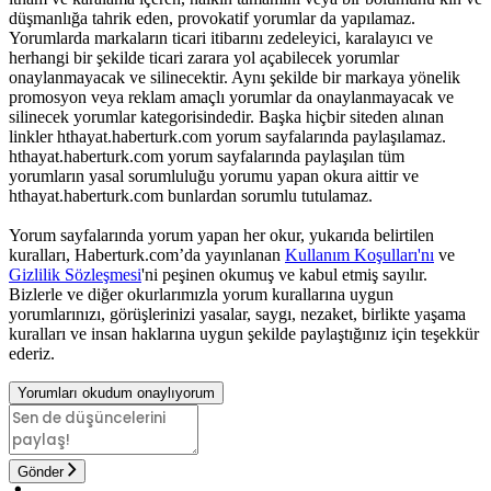
düşmanlığa tahrik eden, provokatif yorumlar da yapılamaz.
Yorumlarda markaların ticari itibarını zedeleyici, karalayıcı ve
herhangi bir şekilde ticari zarara yol açabilecek yorumlar
onaylanmayacak ve silinecektir. Aynı şekilde bir markaya yönelik
promosyon veya reklam amaçlı yorumlar da onaylanmayacak ve
silinecek yorumlar kategorisindedir. Başka hiçbir siteden alınan
linkler hthayat.haberturk.com yorum sayfalarında paylaşılamaz.
hthayat.haberturk.com yorum sayfalarında paylaşılan tüm
yorumların yasal sorumluluğu yorumu yapan okura aittir ve
hthayat.haberturk.com bunlardan sorumlu tutulamaz.
Yorum sayfalarında yorum yapan her okur, yukarıda belirtilen
kuralları, Haberturk.com’da yayınlanan
Kullanım Koşulları'nı
ve
Gizlilik Sözleşmesi
'ni peşinen okumuş ve kabul etmiş sayılır.
Bizlerle ve diğer okurlarımızla yorum kurallarına uygun
yorumlarınızı, görüşlerinizi yasalar, saygı, nezaket, birlikte yaşama
kuralları ve insan haklarına uygun şekilde paylaştığınız için teşekkür
ederiz.
Yorumları okudum onaylıyorum
Gönder