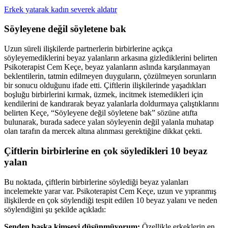
Erkek yatarak kadın severek aldatır
Söyleyene değil söyletene bak
Uzun süreli ilişkilerde partnerlerin birbirlerine açıkça
söyleyemediklerini beyaz yalanların arkasına gizlediklerini belirten
Psikoterapist Cem Keçe, beyaz yalanların aslında karşılanmayan
beklentilerin, tatmin edilmeyen duyguların, çözülmeyen sorunların
bir sonucu olduğunu ifade etti. Çiftlerin ilişkilerinde yaşadıkları
boşluğu birbirlerini kırmak, üzmek, incitmek istemedikleri için
kendilerini de kandırarak beyaz yalanlarla doldurmaya çalıştıklarını
belirten Keçe, “Söyleyene değil söyletene bak” sözüne atıfta
bulunarak, burada sadece yalan söyleyenin değil yalanla muhatap
olan tarafın da mercek altına alınması gerektiğine dikkat çekti.
Çiftlerin birbirlerine en çok söyledikleri 10 beyaz
yalan
Bu noktada, çiftlerin birbirlerine söylediği beyaz yalanları
incelemekte yarar var. Psikoterapist Cem Keçe, uzun ve yıpranmış
ilişkilerde en çok söylendiği tespit edilen 10 beyaz yalanı ve neden
söylendiğini şu şekilde açıkladı:
Senden başka kimseyi düşünmüyorum:
Özellikle erkeklerin en