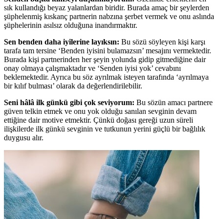
sık kullandığı beyaz yalanlardan biridir. Burada amaç bir şeylerden
şüphelenmiş kıskanç partnerin nabzına şerbet vermek ve onu aslında
şüphelerinin asılsız olduğuna inandırmaktır.
Sen benden daha iyilerine layıksın:
Bu sözü söyleyen kişi karşı
tarafa tam tersine ‘Benden iyisini bulamazsın’ mesajını vermektedir.
Burada kişi partnerinden her şeyin yolunda gidip gitmediğine dair
onay olmaya çalışmaktadır ve ‘Senden iyisi yok’ cevabını
beklemektedir. Ayrıca bu söz ayrılmak isteyen tarafında ‘ayrılmaya
bir kılıf bulması’ olarak da değerlendirilebilir.
Seni hâlâ ilk günkü gibi çok seviyorum:
Bu sözün amacı partnere
güven telkin etmek ve onu yok olduğu sanılan sevginin devam
ettiğine dair motive etmektir. Çünkü doğası gereği uzun süreli
ilişkilerde ilk günkü sevginin ve tutkunun yerini güçlü bir bağlılık
duygusu alır.