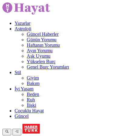
Yazarlar
Astroloji
Güncel Haberler
Günün Yorumu
Haftanın Yorumu
Ayın Yorumu
Aşk Uyumu
Yükselen Burç
Genel Burç Yorumları
Stil
Giyim
Bakım
İyi Yaşam
Beden
Ruh
İlişki
Çocuklu Hayat
Güncel