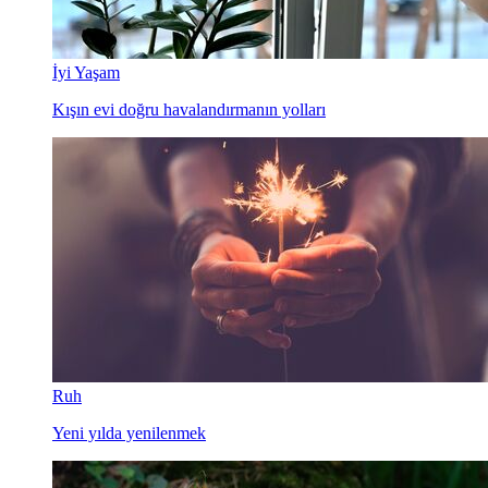
İyi Yaşam
Kışın evi doğru havalandırmanın yolları
Ruh
Yeni yılda yenilenmek