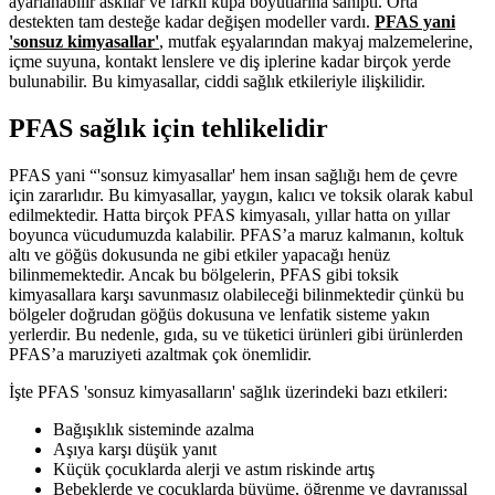
ayarlanabilir askılar ve farklı kupa boyutlarına sahipti. Orta
destekten tam desteğe kadar değişen modeller vardı.
PFAS yani
'sonsuz kimyasallar'
, mutfak eşyalarından makyaj malzemelerine,
içme suyuna, kontakt lenslere ve diş iplerine kadar birçok yerde
bulunabilir. Bu kimyasallar, ciddi sağlık etkileriyle ilişkilidir.
PFAS sağlık için tehlikelidir
PFAS yani “'sonsuz kimyasallar' hem insan sağlığı hem de çevre
için zararlıdır. Bu kimyasallar, yaygın, kalıcı ve toksik olarak kabul
edilmektedir. Hatta birçok PFAS kimyasalı, yıllar hatta on yıllar
boyunca vücudumuzda kalabilir. PFAS’a maruz kalmanın, koltuk
altı ve göğüs dokusunda ne gibi etkiler yapacağı henüz
bilinmemektedir. Ancak bu bölgelerin, PFAS gibi toksik
kimyasallara karşı savunmasız olabileceği bilinmektedir çünkü bu
bölgeler doğrudan göğüs dokusuna ve lenfatik sisteme yakın
yerlerdir. Bu nedenle, gıda, su ve tüketici ürünleri gibi ürünlerden
PFAS’a maruziyeti azaltmak çok önemlidir.
İşte PFAS 'sonsuz kimyasalların' sağlık üzerindeki bazı etkileri:
Bağışıklık sisteminde azalma
Aşıya karşı düşük yanıt
Küçük çocuklarda alerji ve astım riskinde artış
Bebeklerde ve çocuklarda büyüme, öğrenme ve davranışsal