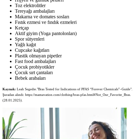
Toz elektrolitler
Tereyağı ambalajları
Makarna ve domates sosları
Fıstık ezmesi ve fındık ezmeleri
Ketçap
Aktif giyim (Yoga pantolonları)
Spor sütyenleri
Yağlı kağıt
Cupcake kağıtları
Plastik olmayan pipetler
Fast food ambalajları
Çocuk probiyotikler
Çocuk sırt çantaları
Bebek arabaları
Kaynak:
Leah Segedie."Bras Tested for Indications of PFAS “Forever Chemicals”–Guide".
Şuradan alındı: https://mamavation.com/clothing/bras-pfas.html#Not_Our_Favorite_Bras.
(28.01.2025).