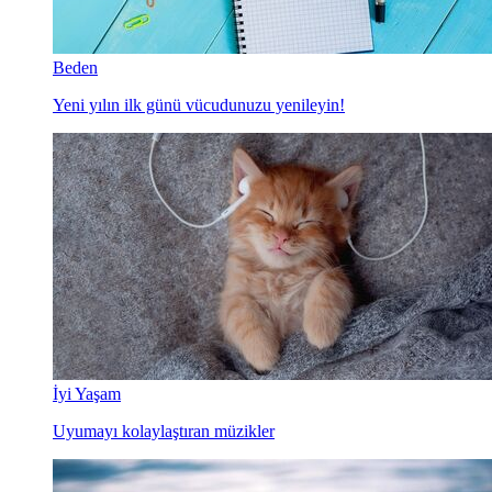
Beden
Yeni yılın ilk günü vücudunuzu yenileyin!
İyi Yaşam
Uyumayı kolaylaştıran müzikler