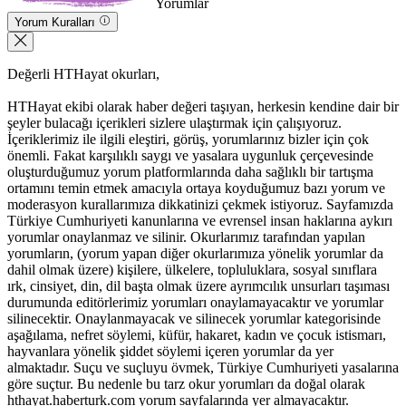
Yorumlar
Yorum Kuralları
Değerli HTHayat okurları,
HTHayat ekibi olarak haber değeri taşıyan, herkesin kendine dair bir
şeyler bulacağı içerikleri sizlere ulaştırmak için çalışıyoruz.
İçeriklerimiz ile ilgili eleştiri, görüş, yorumlarınız bizler için çok
önemli. Fakat karşılıklı saygı ve yasalara uygunluk çerçevesinde
oluşturduğumuz yorum platformlarında daha sağlıklı bir tartışma
ortamını temin etmek amacıyla ortaya koyduğumuz bazı yorum ve
moderasyon kurallarımıza dikkatinizi çekmek istiyoruz. Sayfamızda
Türkiye Cumhuriyeti kanunlarına ve evrensel insan haklarına aykırı
yorumlar onaylanmaz ve silinir. Okurlarımız tarafından yapılan
yorumların, (yorum yapan diğer okurlarımıza yönelik yorumlar da
dahil olmak üzere) kişilere, ülkelere, topluluklara, sosyal sınıflara
ırk, cinsiyet, din, dil başta olmak üzere ayrımcılık unsurları taşıması
durumunda editörlerimiz yorumları onaylamayacaktır ve yorumlar
silinecektir. Onaylanmayacak ve silinecek yorumlar kategorisinde
aşağılama, nefret söylemi, küfür, hakaret, kadın ve çocuk istismarı,
hayvanlara yönelik şiddet söylemi içeren yorumlar da yer
almaktadır. Suçu ve suçluyu övmek, Türkiye Cumhuriyeti yasalarına
göre suçtur. Bu nedenle bu tarz okur yorumları da doğal olarak
hthayat.haberturk.com yorum sayfalarında yer almayacaktır.