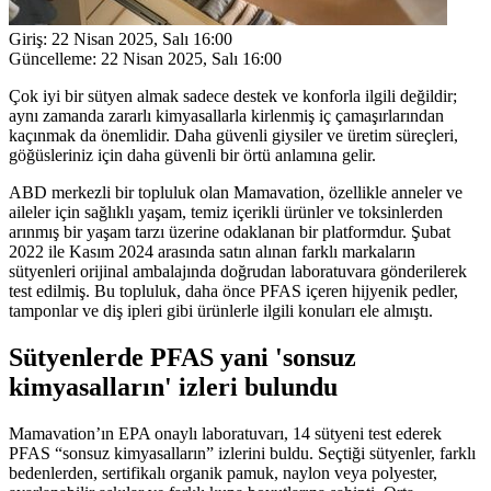
Giriş:
22 Nisan 2025, Salı 16:00
Güncelleme:
22 Nisan 2025, Salı 16:00
Çok iyi bir sütyen almak sadece destek ve konforla ilgili değildir;
aynı zamanda zararlı kimyasallarla kirlenmiş iç çamaşırlarından
kaçınmak da önemlidir. Daha güvenli giysiler ve üretim süreçleri,
göğüsleriniz için daha güvenli bir örtü anlamına gelir.
ABD merkezli bir topluluk olan Mamavation, özellikle anneler ve
aileler için sağlıklı yaşam, temiz içerikli ürünler ve toksinlerden
arınmış bir yaşam tarzı üzerine odaklanan bir platformdur. Şubat
2022 ile Kasım 2024 arasında satın alınan farklı markaların
sütyenleri orijinal ambalajında doğrudan laboratuvara gönderilerek
test edilmiş. Bu topluluk, daha önce PFAS içeren hijyenik pedler,
tamponlar ve diş ipleri gibi ürünlerle ilgili konuları ele almıştı.
Sütyenlerde PFAS yani 'sonsuz
kimyasalların' izleri bulundu
Mamavation’ın EPA onaylı laboratuvarı, 14 sütyeni test ederek
PFAS “sonsuz kimyasalların” izlerini buldu. Seçtiği sütyenler, farklı
bedenlerden, sertifikalı organik pamuk, naylon veya polyester,