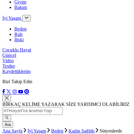
Giyim
Bakım
İyi Yaşam
Beden
Ruh
İlişki
Çocuklu Hayat
Güncel
Video
Testler
Kaydettiklerim
Bizi Takip Edin
BİRKAÇ KELİME YAZARAK SİZE YARDIMCI OLABİLİRİZ
Ara
Ana Sayfa
İyi Yaşam
Beden
Kadın Sağlığı
Sütyenlerde