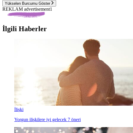
Yükselen Burcumu Göster
REKLAM advertisement1
İlgili Haberler
İlişki
Yorgun ilişkilere iyi gelecek 7 öneri