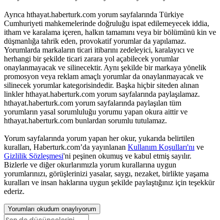
Ayrıca hthayat.haberturk.com yorum sayfalarında Türkiye
Cumhuriyeti mahkemelerinde doğruluğu ispat edilemeyecek iddia,
itham ve karalama içeren, halkın tamamını veya bir bölümünü kin ve
düşmanlığa tahrik eden, provokatif yorumlar da yapılamaz.
Yorumlarda markaların ticari itibarını zedeleyici, karalayıcı ve
herhangi bir şekilde ticari zarara yol açabilecek yorumlar
onaylanmayacak ve silinecektir. Aynı şekilde bir markaya yönelik
promosyon veya reklam amaçlı yorumlar da onaylanmayacak ve
silinecek yorumlar kategorisindedir. Başka hiçbir siteden alınan
linkler hthayat.haberturk.com yorum sayfalarında paylaşılamaz.
hthayat.haberturk.com yorum sayfalarında paylaşılan tüm
yorumların yasal sorumluluğu yorumu yapan okura aittir ve
hthayat.haberturk.com bunlardan sorumlu tutulamaz.
Yorum sayfalarında yorum yapan her okur, yukarıda belirtilen
kuralları, Haberturk.com’da yayınlanan
Kullanım Koşulları'nı
ve
Gizlilik Sözleşmesi
'ni peşinen okumuş ve kabul etmiş sayılır.
Bizlerle ve diğer okurlarımızla yorum kurallarına uygun
yorumlarınızı, görüşlerinizi yasalar, saygı, nezaket, birlikte yaşama
kuralları ve insan haklarına uygun şekilde paylaştığınız için teşekkür
ederiz.
Yorumları okudum onaylıyorum