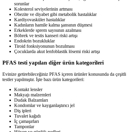
sorunlar
Kolesterol seviyelerinin artması
Obezite ve diyabet gibi metabolik hastalıklar
Kardiyovasküler hastalıklar
Kadınların hamile kalma şansının düşmesi
Erkeklerde sprem sayısının azalması
Böbrek ve testis kanseri riski artışı
Endokrin bozukluklar
Tiroid fonksiyonunun bozulması
Çocuklarda akut lenfoblastik lösemi riski artışı
PFAS testi yapılan diğer ürün kategorileri
Evinize getirebileceğiniz PFAS içeren ürünler konusunda da çeşitli
testler yapılmıştır. İşte bazı ürün kategorileri:
Kontakt lensler
Makyajı malzemleri
Dudak Balzamları
Kondomlar ve kayganlaştırıcı jel
Diş ipleri
Tuvalet kağıdı
İç çamaşırları
Tamponlar
Hijyen ve günlük pedleri