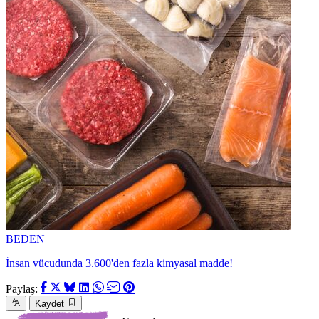
BEDEN
İnsan vücudunda 3.600'den fazla kimyasal madde!
Paylaş:
Kaydet