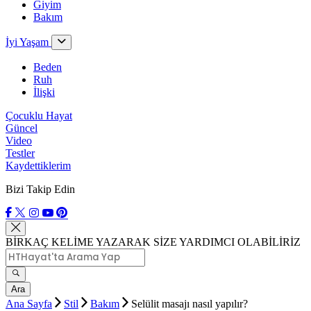
Giyim
Bakım
İyi Yaşam
Beden
Ruh
İlişki
Çocuklu Hayat
Güncel
Video
Testler
Kaydettiklerim
Bizi Takip Edin
BİRKAÇ KELİME YAZARAK SİZE YARDIMCI OLABİLİRİZ
Ara
Ana Sayfa
Stil
Bakım
Selülit masajı nasıl yapılır?