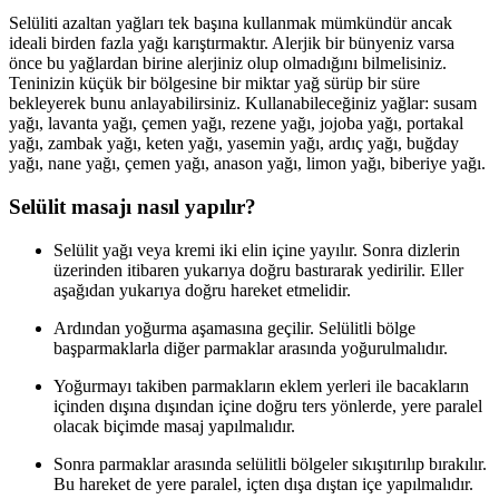
Selüliti azaltan yağları tek başına kullanmak mümkündür ancak
ideali birden fazla yağı karıştırmaktır. Alerjik bir bünyeniz varsa
önce bu yağlardan birine alerjiniz olup olmadığını bilmelisiniz.
Teninizin küçük bir bölgesine bir miktar yağ sürüp bir süre
bekleyerek bunu anlayabilirsiniz. Kullanabileceğiniz yağlar: susam
yağı, lavanta yağı, çemen yağı, rezene yağı, jojoba yağı, portakal
yağı, zambak yağı, keten yağı, yasemin yağı, ardıç yağı, buğday
yağı, nane yağı, çemen yağı, anason yağı, limon yağı, biberiye yağı.
Selülit masajı nasıl yapılır?
Selülit yağı veya kremi iki elin içine yayılır. Sonra dizlerin
üzerinden itibaren yukarıya doğru bastırarak yedirilir. Eller
aşağıdan yukarıya doğru hareket etmelidir.
Ardından yoğurma aşamasına geçilir. Selülitli bölge
başparmaklarla diğer parmaklar arasında yoğurulmalıdır.
Yoğurmayı takiben parmakların eklem yerleri ile bacakların
içinden dışına dışından içine doğru ters yönlerde, yere paralel
olacak biçimde masaj yapılmalıdır.
Sonra parmaklar arasında selülitli bölgeler sıkışıtırılıp bırakılır.
Bu hareket de yere paralel, içten dışa dıştan içe yapılmalıdır.