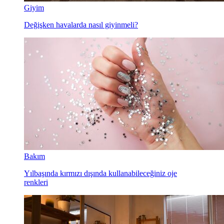
Giyim
Değişken havalarda nasıl giyinmeli?
Bakım
Yılbaşında kırmızı dışında kullanabileceğiniz oje
renkleri