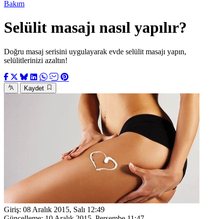
Bakım
Selülit masajı nasıl yapılır?
Doğru masaj serisini uygulayarak evde selülit masajı yapın,
selülitlerinizi azaltın!
Kaydet
Giriş:
08 Aralık 2015, Salı 12:49
Güncelleme:
10 Aralık 2015, Perşembe 11:47