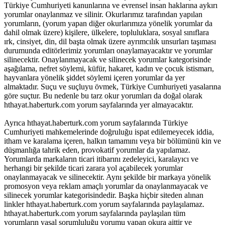
Türkiye Cumhuriyeti kanunlarına ve evrensel insan haklarına aykırı
yorumlar onaylanmaz ve silinir. Okurlarımız tarafından yapılan
yorumların, (yorum yapan diğer okurlarımıza yönelik yorumlar da
dahil olmak üzere) kişilere, ülkelere, topluluklara, sosyal sınıflara
ırk, cinsiyet, din, dil başta olmak üzere ayrımcılık unsurları taşıması
durumunda editörlerimiz yorumları onaylamayacaktır ve yorumlar
silinecektir. Onaylanmayacak ve silinecek yorumlar kategorisinde
aşağılama, nefret söylemi, küfür, hakaret, kadın ve çocuk istismarı,
hayvanlara yönelik şiddet söylemi içeren yorumlar da yer
almaktadır. Suçu ve suçluyu övmek, Türkiye Cumhuriyeti yasalarına
göre suçtur. Bu nedenle bu tarz okur yorumları da doğal olarak
hthayat.haberturk.com yorum sayfalarında yer almayacaktır.
Ayrıca hthayat.haberturk.com yorum sayfalarında Türkiye
Cumhuriyeti mahkemelerinde doğruluğu ispat edilemeyecek iddia,
itham ve karalama içeren, halkın tamamını veya bir bölümünü kin ve
düşmanlığa tahrik eden, provokatif yorumlar da yapılamaz.
Yorumlarda markaların ticari itibarını zedeleyici, karalayıcı ve
herhangi bir şekilde ticari zarara yol açabilecek yorumlar
onaylanmayacak ve silinecektir. Aynı şekilde bir markaya yönelik
promosyon veya reklam amaçlı yorumlar da onaylanmayacak ve
silinecek yorumlar kategorisindedir. Başka hiçbir siteden alınan
linkler hthayat.haberturk.com yorum sayfalarında paylaşılamaz.
hthayat.haberturk.com yorum sayfalarında paylaşılan tüm
yorumların yasal sorumluluğu yorumu yapan okura aittir ve