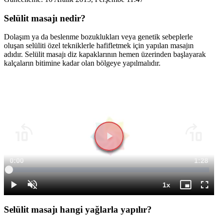
Selülit masajı nedir?
Dolaşım ya da beslenme bozuklukları veya genetik sebeplerle
oluşan selüliti özel tekniklerle hafifletmek için yapılan masajın
adıdır. Selülit masajı diz kapaklarının hemen üzerinden başlayarak
kalçaların bitimine kadar olan bölgeye yapılmalıdır.
Süre
0:01
Topla
1:28
Yüklendi
:
6.67%
Süre
1x
Duraklat
Sesi
Oynatma
Mini
Tam
Aç
Hızı
oynatıcı
Ekr
Selülit masajı hangi yağlarla yapılır?