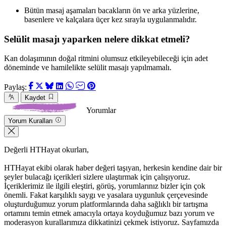
Bütün masaj aşamaları bacakların ön ve arka yüzlerine,
basenlere ve kalçalara üçer kez sırayla uygulanmalıdır.
Selülit masajı yaparken nelere dikkat etmeli?
Kan dolaşımının doğal ritmini olumsuz etkileyebileceği için adet
döneminde ve hamilelikte selülit masajı yapılmamalı.
Paylaş:
Kaydet
Yorumlar
Yorum Kuralları
Değerli HTHayat okurları,
HTHayat ekibi olarak haber değeri taşıyan, herkesin kendine dair bir
şeyler bulacağı içerikleri sizlere ulaştırmak için çalışıyoruz.
İçeriklerimiz ile ilgili eleştiri, görüş, yorumlarınız bizler için çok
önemli. Fakat karşılıklı saygı ve yasalara uygunluk çerçevesinde
oluşturduğumuz yorum platformlarında daha sağlıklı bir tartışma
ortamını temin etmek amacıyla ortaya koyduğumuz bazı yorum ve
moderasyon kurallarımıza dikkatinizi çekmek istiyoruz. Sayfamızda