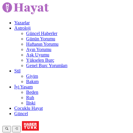
Yazarlar
Astroloji
Güncel Haberler
Günün Yorumu
Haftanın Yorumu
Ayın Yorumu
Aşk Uyumu
Yükselen Burç
Genel Burç Yorumları
Stil
Giyim
Bakım
İyi Yaşam
Beden
Ruh
İlişki
Çocuklu Hayat
Güncel