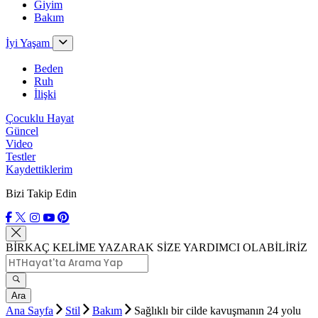
Giyim
Bakım
İyi Yaşam
Beden
Ruh
İlişki
Çocuklu Hayat
Güncel
Video
Testler
Kaydettiklerim
Bizi Takip Edin
BİRKAÇ KELİME YAZARAK SİZE YARDIMCI OLABİLİRİZ
Ara
Ana Sayfa
Stil
Bakım
Sağlıklı bir cilde kavuşmanın 24 yolu