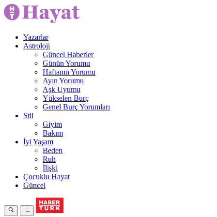
Yazarlar
Astroloji
Güncel Haberler
Günün Yorumu
Haftanın Yorumu
Ayın Yorumu
Aşk Uyumu
Yükselen Burç
Genel Burç Yorumları
Stil
Giyim
Bakım
İyi Yaşam
Beden
Ruh
İlişki
Çocuklu Hayat
Güncel