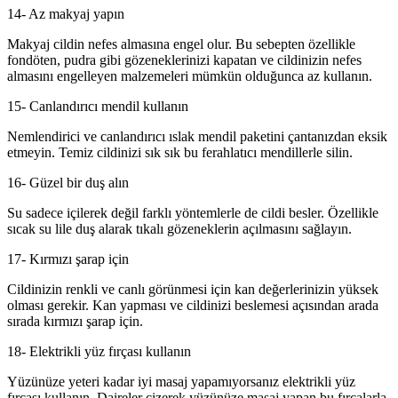
14- Az makyaj yapın
Makyaj cildin nefes almasına engel olur. Bu sebepten özellikle
fondöten, pudra gibi gözeneklerinizi kapatan ve cildinizin nefes
almasını engelleyen malzemeleri mümkün olduğunca az kullanın.
15- Canlandırıcı mendil kullanın
Nemlendirici ve canlandırıcı ıslak mendil paketini çantanızdan eksik
etmeyin. Temiz cildinizi sık sık bu ferahlatıcı mendillerle silin.
16- Güzel bir duş alın
Su sadece içilerek değil farklı yöntemlerle de cildi besler. Özellikle
sıcak su lile duş alarak tıkalı gözeneklerin açılmasını sağlayın.
17- Kırmızı şarap için
Cildinizin renkli ve canlı görünmesi için kan değerlerinizin yüksek
olması gerekir. Kan yapması ve cildinizi beslemesi açısından arada
sırada kırmızı şarap için.
18- Elektrikli yüz fırçası kullanın
Yüzünüze yeteri kadar iyi masaj yapamıyorsanız elektrikli yüz
fırçası kullanın. Daireler çizerek yüzünüze masaj yapan bu fırçalarla