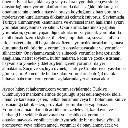
önemli. Fakat karşılıklı saygı ve yasalara uygunluk çerçevesinde
oluşturduğumuz yorum platformlarında daha sağlıklı bir tartışma
ortamını temin etmek amacıyla ortaya koyduğumuz bazı yorum ve
moderasyon kurallarımıza dikkatinizi çekmek istiyoruz. Sayfamızda
Türkiye Cumhuriyeti kanunlarına ve evrensel insan haklarına aykırı
yorumlar onaylanmaz ve silinir. Okurlarımız tarafından yapılan
yorumların, (yorum yapan diğer okurlarımıza yönelik yorumlar da
dahil olmak üzere) kişilere, ülkelere, topluluklara, sosyal sınıflara
ırk, cinsiyet, din, dil başta olmak üzere ayrımcılık unsurları taşıması
durumunda editörlerimiz yorumları onaylamayacaktır ve yorumlar
silinecektir. Onaylanmayacak ve silinecek yorumlar kategorisinde
aşağılama, nefret söylemi, küfür, hakaret, kadın ve çocuk istismarı,
hayvanlara yönelik şiddet söylemi içeren yorumlar da yer
almaktadır. Suçu ve suçluyu övmek, Türkiye Cumhuriyeti yasalarına
göre suçtur. Bu nedenle bu tarz okur yorumları da doğal olarak
hthayat.haberturk.com yorum sayfalarında yer almayacaktır.
Ayrıca hthayat.haberturk.com yorum sayfalarında Türkiye
Cumhuriyeti mahkemelerinde doğruluğu ispat edilemeyecek iddia,
itham ve karalama içeren, halkın tamamını veya bir bölümünü kin ve
düşmanlığa tahrik eden, provokatif yorumlar da yapılamaz.
Yorumlarda markaların ticari itibarını zedeleyici, karalayıcı ve
herhangi bir şekilde ticari zarara yol açabilecek yorumlar
onaylanmayacak ve silinecektir. Aynı şekilde bir markaya yönelik
promosyon veya reklam amaçlı yorumlar da onaylanmayacak ve