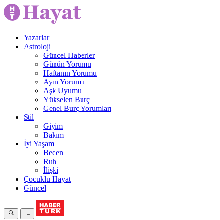
Yazarlar
Astroloji
Güncel Haberler
Günün Yorumu
Haftanın Yorumu
Ayın Yorumu
Aşk Uyumu
Yükselen Burç
Genel Burç Yorumları
Stil
Giyim
Bakım
İyi Yaşam
Beden
Ruh
İlişki
Çocuklu Hayat
Güncel