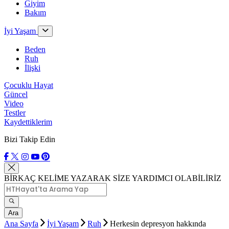
Giyim
Bakım
İyi Yaşam
Beden
Ruh
İlişki
Çocuklu Hayat
Güncel
Video
Testler
Kaydettiklerim
Bizi Takip Edin
BİRKAÇ KELİME YAZARAK SİZE YARDIMCI OLABİLİRİZ
Ara
Ana Sayfa
İyi Yaşam
Ruh
Herkesin depresyon hakkında