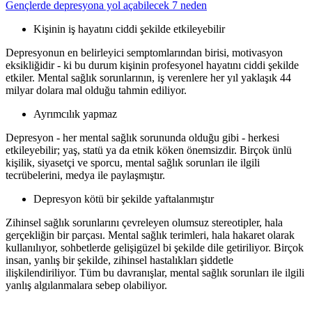
Gençlerde depresyona yol açabilecek 7 neden
Kişinin iş hayatını ciddi şekilde etkileyebilir
Depresyonun en belirleyici semptomlarından birisi, motivasyon
eksikliğidir - ki bu durum kişinin profesyonel hayatını ciddi şekilde
etkiler. Mental sağlık sorunlarının, iş verenlere her yıl yaklaşık 44
milyar dolara mal olduğu tahmin ediliyor.
Ayrımcılık yapmaz
Depresyon - her mental sağlık sorununda olduğu gibi - herkesi
etkileyebilir; yaş, statü ya da etnik köken önemsizdir. Birçok ünlü
kişilik, siyasetçi ve sporcu, mental sağlık sorunları ile ilgili
tecrübelerini, medya ile paylaşmıştır.
Depresyon kötü bir şekilde yaftalanmıştır
Zihinsel sağlık sorunlarını çevreleyen olumsuz stereotipler, hala
gerçekliğin bir parçası. Mental sağlık terimleri, hala hakaret olarak
kullanılıyor, sohbetlerde gelişigüzel bi şekilde dile getiriliyor. Birçok
insan, yanlış bir şekilde, zihinsel hastalıkları şiddetle
ilişkilendiriliyor. Tüm bu davranışlar, mental sağlık sorunları ile ilgili
yanlış algılanmalara sebep olabiliyor.