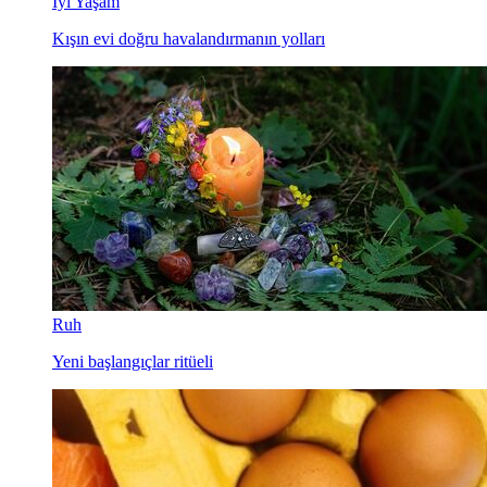
İyi Yaşam
Kışın evi doğru havalandırmanın yolları
Ruh
Yeni başlangıçlar ritüeli