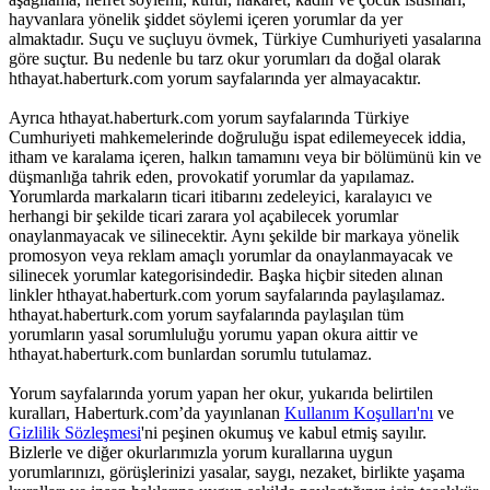
hayvanlara yönelik şiddet söylemi içeren yorumlar da yer
almaktadır. Suçu ve suçluyu övmek, Türkiye Cumhuriyeti yasalarına
göre suçtur. Bu nedenle bu tarz okur yorumları da doğal olarak
hthayat.haberturk.com yorum sayfalarında yer almayacaktır.
Ayrıca hthayat.haberturk.com yorum sayfalarında Türkiye
Cumhuriyeti mahkemelerinde doğruluğu ispat edilemeyecek iddia,
itham ve karalama içeren, halkın tamamını veya bir bölümünü kin ve
düşmanlığa tahrik eden, provokatif yorumlar da yapılamaz.
Yorumlarda markaların ticari itibarını zedeleyici, karalayıcı ve
herhangi bir şekilde ticari zarara yol açabilecek yorumlar
onaylanmayacak ve silinecektir. Aynı şekilde bir markaya yönelik
promosyon veya reklam amaçlı yorumlar da onaylanmayacak ve
silinecek yorumlar kategorisindedir. Başka hiçbir siteden alınan
linkler hthayat.haberturk.com yorum sayfalarında paylaşılamaz.
hthayat.haberturk.com yorum sayfalarında paylaşılan tüm
yorumların yasal sorumluluğu yorumu yapan okura aittir ve
hthayat.haberturk.com bunlardan sorumlu tutulamaz.
Yorum sayfalarında yorum yapan her okur, yukarıda belirtilen
kuralları, Haberturk.com’da yayınlanan
Kullanım Koşulları'nı
ve
Gizlilik Sözleşmesi
'ni peşinen okumuş ve kabul etmiş sayılır.
Bizlerle ve diğer okurlarımızla yorum kurallarına uygun
yorumlarınızı, görüşlerinizi yasalar, saygı, nezaket, birlikte yaşama