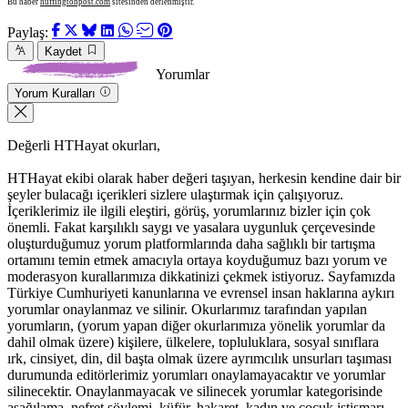
Bu haber
huffingtonpost.com
sitesinden derlenmiştir.
Paylaş:
Kaydet
Yorumlar
Yorum Kuralları
Değerli HTHayat okurları,
HTHayat ekibi olarak haber değeri taşıyan, herkesin kendine dair bir
şeyler bulacağı içerikleri sizlere ulaştırmak için çalışıyoruz.
İçeriklerimiz ile ilgili eleştiri, görüş, yorumlarınız bizler için çok
önemli. Fakat karşılıklı saygı ve yasalara uygunluk çerçevesinde
oluşturduğumuz yorum platformlarında daha sağlıklı bir tartışma
ortamını temin etmek amacıyla ortaya koyduğumuz bazı yorum ve
moderasyon kurallarımıza dikkatinizi çekmek istiyoruz. Sayfamızda
Türkiye Cumhuriyeti kanunlarına ve evrensel insan haklarına aykırı
yorumlar onaylanmaz ve silinir. Okurlarımız tarafından yapılan
yorumların, (yorum yapan diğer okurlarımıza yönelik yorumlar da
dahil olmak üzere) kişilere, ülkelere, topluluklara, sosyal sınıflara
ırk, cinsiyet, din, dil başta olmak üzere ayrımcılık unsurları taşıması
durumunda editörlerimiz yorumları onaylamayacaktır ve yorumlar
silinecektir. Onaylanmayacak ve silinecek yorumlar kategorisinde
aşağılama, nefret söylemi, küfür, hakaret, kadın ve çocuk istismarı,