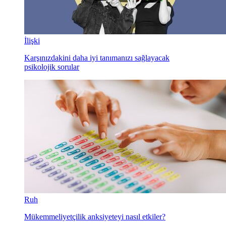
İlişki
Karşınızdakini daha iyi tanımanızı sağlayacak
psikolojik sorular
Ruh
Mükemmeliyetçilik anksiyeteyi nasıl etkiler?