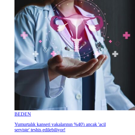
BEDEN
Yumurtalık kanseri vakalarının %40'ı ancak 'acil
serviste' teşhis edilebiliyor!