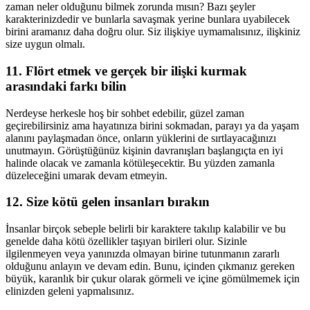
zaman neler olduğunu bilmek zorunda mısın? Bazı şeyler
karakterinizdedir ve bunlarla savaşmak yerine bunlara uyabilecek
birini aramanız daha doğru olur. Siz ilişkiye uymamalısınız, ilişkiniz
size uygun olmalı.
11. Flört etmek ve gerçek bir ilişki kurmak
arasındaki farkı bilin
Nerdeyse herkesle hoş bir sohbet edebilir, güzel zaman
geçirebilirsiniz ama hayatınıza birini sokmadan, parayı ya da yaşam
alanını paylaşmadan önce, onların yüklerini de sırtlayacağınızı
unutmayın. Görüştüğünüz kişinin davranışları başlangıçta en iyi
halinde olacak ve zamanla kötüleşecektir. Bu yüzden zamanla
düzeleceğini umarak devam etmeyin.
12. Size kötü gelen insanları bırakın
İnsanlar birçok sebeple belirli bir karaktere takılıp kalabilir ve bu
genelde daha kötü özellikler taşıyan birileri olur. Sizinle
ilgilenmeyen veya yanınızda olmayan birine tutunmanın zararlı
olduğunu anlayın ve devam edin. Bunu, içinden çıkmanız gereken
büyük, karanlık bir çukur olarak görmeli ve içine gömülmemek için
elinizden geleni yapmalısınız.