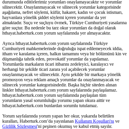
durumunda editörlerimiz yorumları onaylamayacaktır ve yorumlar
silinecektir. Onaylanmayacak ve silinecek yorumlar kategorisinde
aşağılama, nefret söylemi, küfür, hakaret, kadın ve çocuk istismarı,
hayvanlara yönelik şiddet söylemi içeren yorumlar da yer
almaktadır. Suçu ve suçluyu övmek, Türkiye Cumhuriyeti yasalarına
göre suçtur. Bu nedenle bu tarz okur yorumları da doğal olarak
hthayat.haberturk.com yorum sayfalarında yer almayacaktır.
Ayrıca hthayat.haberturk.com yorum sayfalarında Türkiye
Cumhuriyeti mahkemelerinde doğruluğu ispat edilemeyecek iddia,
itham ve karalama içeren, halkın tamamını veya bir bölümünü kin ve
düşmanlığa tahrik eden, provokatif yorumlar da yapılamaz.
Yorumlarda markaların ticari itibarını zedeleyici, karalayıcı ve
herhangi bir şekilde ticari zarara yol açabilecek yorumlar
onaylanmayacak ve silinecektir. Aynı şekilde bir markaya yönelik
promosyon veya reklam amaçlı yorumlar da onaylanmayacak ve
silinecek yorumlar kategorisindedir. Başka hiçbir siteden alınan
linkler hthayat.haberturk.com yorum sayfalarında paylaşılamaz.
hthayat.haberturk.com yorum sayfalarında paylaşılan tüm
yorumların yasal sorumluluğu yorumu yapan okura aittir ve
hthayat.haberturk.com bunlardan sorumlu tutulamaz.
Yorum sayfalarında yorum yapan her okur, yukarıda belirtilen
kuralları, Haberturk.com’da yayınlanan
Kullanım Koşulları'nı
ve
Gizlilik Sözleşmesi
'ni peşinen okumuş ve kabul etmiş sayılır.