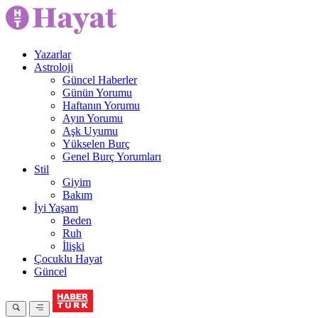
Yazarlar
Astroloji
Güncel Haberler
Günün Yorumu
Haftanın Yorumu
Ayın Yorumu
Aşk Uyumu
Yükselen Burç
Genel Burç Yorumları
Stil
Giyim
Bakım
İyi Yaşam
Beden
Ruh
İlişki
Çocuklu Hayat
Güncel