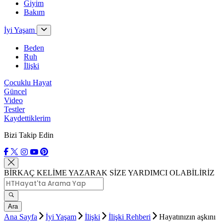
Giyim
Bakım
İyi Yaşam
Beden
Ruh
İlişki
Çocuklu Hayat
Güncel
Video
Testler
Kaydettiklerim
Bizi Takip Edin
BİRKAÇ KELİME YAZARAK SİZE YARDIMCI OLABİLİRİZ
Ara
Ana Sayfa
İyi Yaşam
İlişki
İlişki Rehberi
Hayatınızın aşkını