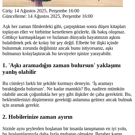
Giriş:
14 Ağustos 2025, Perşembe 16:00
Güncelleme:
14 Ağustos 2025, Perşembe 16:00
Aşk her zaman filmlerdeki gibi, çarpıştıktan sonra düşen kitapları
toplayan eller ve birbirine kenetlenen gözlerle, ilk bakış oluşmaz.
Gittikçe karmaşıklaşan ve hızlanan dünyada hayatınızın aşkını
bulabilmek pek de kolay bir şey değil. Elbette bir ilişki içinde
bulunmak zorunda değilsiniz ancak bunu istiyorsanız, aşkı
bulmanızı kolaylaştıracak bu tavsiyeler işinize yarayabilir.
1. 'Aşkı aramadığın zaman bulursun' yaklaşımı
yanlış olabilir
Bu cümleyi farklı bir şekilde kurmayı deneyin. ‘İş aramayı
bıraktığında bulursun’. Ne kadar mantıklı? Bu, nadiren mümkün
olabilir ancak çoğunlukla her şey gibi ilişkiler de çaba gerektirir. Bu,
beklentilerinizi düşürmeniz gerektiği anlamına gelmez ancak bulmak
için aramak gerekir.
2. Hobilerinize zaman ayırın
Sizinle aynı şeylerden hoşlanan bir insanla tanışmanın en iyi yolu,
bu hoşlantılarınızla daha fazla muhatap olmaktır. Beraber kamp