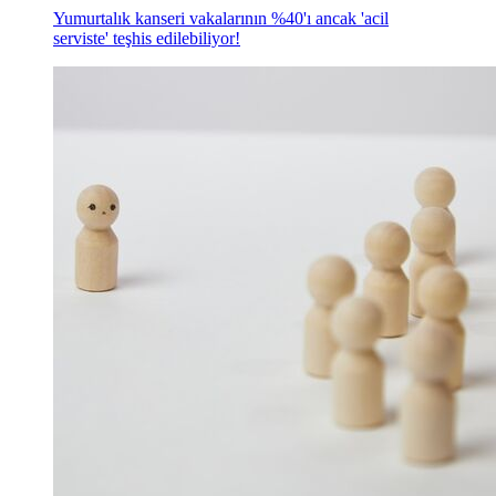
Yumurtalık kanseri vakalarının %40'ı ancak 'acil
serviste' teşhis edilebiliyor!