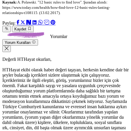
Kaynak:
A. Polawski. "12 basic rules to find love". Şuradan alındı:
https://www.today.com/health/how-find-love-12-basic-rules-lasting-
relationships-t108115. (13.02.2017).
Paylaş:
Kaydet
Yorumlar
Yorum Kuralları
Değerli HTHayat okurları,
HTHayat ekibi olarak haber değeri taşıyan, herkesin kendine dair bir
şeyler bulacağı içerikleri sizlere ulaştırmak için çalışıyoruz.
İçeriklerimiz ile ilgili eleştiri, görüş, yorumlarınız bizler için çok
önemli. Fakat karşılıklı saygı ve yasalara uygunluk çerçevesinde
oluşturduğumuz yorum platformlarında daha sağlıklı bir tartışma
ortamını temin etmek amacıyla ortaya koyduğumuz bazı yorum ve
moderasyon kurallarımıza dikkatinizi çekmek istiyoruz. Sayfamızda
Türkiye Cumhuriyeti kanunlarına ve evrensel insan haklarına aykırı
yorumlar onaylanmaz ve silinir. Okurlarımız tarafından yapılan
yorumların, (yorum yapan diğer okurlarımıza yönelik yorumlar da
dahil olmak üzere) kişilere, ülkelere, topluluklara, sosyal sınıflara
ırk, cinsiyet, din, dil başta olmak üzere ayrımcılık unsurları taşıması