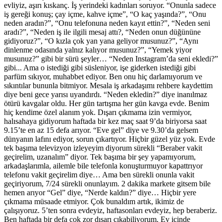
evliyiz, aşırı kıskanç. İş yerindeki kadınları soruyor. “Onunla sadece
iş gereği konuş; çay içme, kahve içme”, “O kaç yaşında?”, “Onu
neden aradın?”, “Onu telefonuna neden kayıt ettin?”, “Neden seni
aradı?”, “Neden iş ile ilgili mesaj attı?, “Neden onun düğününe
gidiyoruz?”, “O kızla çok yan yana geliyor musunuz?”, “Aynı
dinlenme odasında yalnız kalıyor musunuz?”, “Yemek yiyor
musunuz?” gibi bir sürü şeyler… “Neden Instagram’da seni ekledi?”
gibi... Ama o istediği gibi süsleniyor, işe giderken istediği gibi
parfüm sıkıyor, muhabbet ediyor. Ben onu hiç darlamıyorum ve
sıkıntılar bununla bitmiyor. Mesala iş arkadaşımı rehbere kaydettim
diye beni gece yarısı uyandırdı. “Neden ekledin?” diye inanılmaz
ötürü kavgalar oldu. Her gün tartışma her gün kavga evde. Benim
hiç kendime özel alanım yok. Dışarı çıkmama izin vermiyor,
halısahaya gidiyorum haftada bir kez maç saat 9’da biriyorsa saat
9.15’te en az 15 defa arıyor. “Eve gel” diye ve 9.30’da gelsem
dünyanın lafını ediyor, sorun çıkartıyor. Hiçbir güzel yüz yok. Evde
tek başıma televizyon izleyeyim diyorum sürekli “Beraber vakit
geçirelim, uzanalım” diyor. Tek başıma bir şey yapamıyorum,
arkadaşlarımla, ailemle bile telefonla konuşturmuyor kapattrıyor
telefonu vakit geçirelim diye… Ama ben sürekli onunla vakit
geçiriyorum, 7/24 sürekli onunlayım. 2 dakika markete gitsem bile
hemen arıyor “Gel” diye, “Nerde kaldın?” diye… Hiçbir yere
çıkmama müsaade etmiyor. Çok bunaldım artık, ikimiz de
çalışıyoruz. 5’ten sonra evdeyiz, haftasonları evdeyiz, hep beraberiz.
Ben haftada bir defa çok zor dışarı çıkabiliyorum. Ev içinde