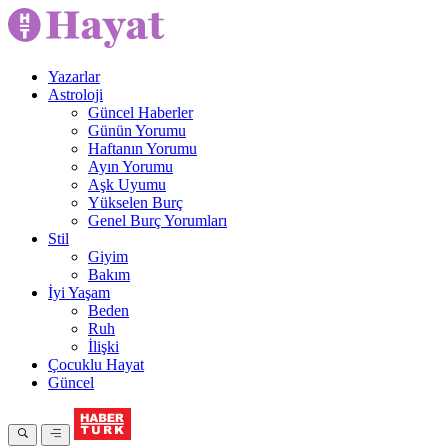
Yazarlar
Astroloji
Güncel Haberler
Günün Yorumu
Haftanın Yorumu
Ayın Yorumu
Aşk Uyumu
Yükselen Burç
Genel Burç Yorumları
Stil
Giyim
Bakım
İyi Yaşam
Beden
Ruh
İlişki
Çocuklu Hayat
Güncel