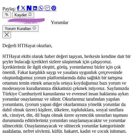
Paylaş:
Kaydet
Yorumlar
Yorum Kuralları
Değerli HTHayat okurları,
HTHayat ekibi olarak haber değeri taşıyan, herkesin kendine dair bir
şeyler bulacağı içerikleri sizlere ulaştırmak için çalışıyoruz.
İçeriklerimiz ile ilgili eleştiri, görüş, yorumlarınız bizler için çok
önemli. Fakat karşılıklı saygı ve yasalara uygunluk çerçevesinde
oluşturduğumuz yorum platformlarında daha sağlıklı bir tartışma
ortamını temin etmek amacıyla ortaya koyduğumuz bazı yorum ve
moderasyon kurallarımıza dikkatinizi çekmek istiyoruz. Sayfamızda
Türkiye Cumhuriyeti kanunlarına ve evrensel insan haklarına aykırı
yorumlar onaylanmaz ve silinir. Okurlarımız tarafından yapılan
yorumların, (yorum yapan diğer okurlarımıza yönelik yorumlar da
dahil olmak üzere) kişilere, ülkelere, topluluklara, sosyal sınıflara
ırk, cinsiyet, din, dil başta olmak üzere ayrımcılık unsurları taşıması
durumunda editörlerimiz yorumları onaylamayacaktır ve yorumlar
silinecektir. Onaylanmayacak ve silinecek yorumlar kategorisinde
aşağılama, nefret söylemi, küfür, hakaret, kadın ve çocuk istismarı,