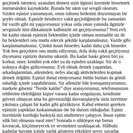
geçirmek istemesi, uzanalım demesi sizin ilginizi üzerinde hissetmek
istemesinden kaynaklıdır. Burada bir sıkıtı var sevgili okurum.
Sizden eşinize yansımayan, onun ruhunu bedenini doyurmayan bir
şeyler olmalı. Eşinizle beraberce vakit geçirdiğinizde bu zamanları
bir vazife gibi mi yaşıyorsunuz yoksa orda onun yanında ilginizle
sevginizle tüm dikkatinizle kalbinizle mi geçiriyorsunuz? Yeni evli
bir kadın olarak eşinizin beklentiler içinde olması normaldir siz de
bu beklentileri onu mutlu edecek şekilde karşılamalısınız. Vazife gibi
karşılamamalısınız. Çünkü insan hisseder, kadın daha çok hisseder.
Yok ben gerçekten onu mutlu ediyorum, dolu dolu vakit geçiriyoruz
diyorsanız eşinizin durumu sıkıntılı. Bu kadar baskı gören biri ya
korkar, siner, kendini yok eder ya da eşinden uzaklaşır. Siz de o
noktaya doğru gidiyorsunuz. Evli olmak demek yaşamdan,
arkadaşlarından, ailesinden, nefes alacağı aktivitelerden kopmak
demek değildir. Eşinizi ihmal etmiyorsanız bütün bunları da gönül
rahatlığı içinde yapabilirsiniz. Siz ailenizle bile konuşamıyorsunuz,
markete gitseniz “Nerde kaldın” diye aranıyorsunuz, telefonunuzun
rehberine eklediğiniz kişiye varana kadar sorgulayan, kendisine
güveni olmayan ama bu güvensizliği davranışlarıyla sizin üzerinize
yıkmaya çalışan bir kadın gibi gözüküyor. Kabul etmeniz gereken
eşinizin yaptıkları kıskanmaktan öte bir durum olduğudur. Eşiniz
üzerinizde kurduğu baskıyla sizi sindirmeye çalışıyor. İnsan eşinin
silik biri olmasını nasıl ister? Sonrada o silikleşen eşe burun
kıvıracak, küçümseyecek ve sevmekten uzaklaşacak. Hâlbuki
kadınlar hayatın içinde varlık gösteren erkekleri sever, sayarlar.