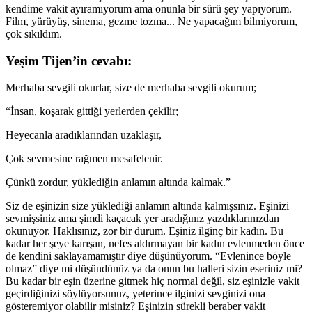
kendime vakit ayıramıyorum ama onunla bir sürü şey yapıyorum.
Film, yürüyüş, sinema, gezme tozma... Ne yapacağım bilmiyorum,
çok sıkıldım.
Yeşim Tijen’in cevabı:
Merhaba sevgili okurlar, size de merhaba sevgili okurum;
“İnsan, koşarak gittiği yerlerden çekilir;
Heyecanla aradıklarından uzaklaşır,
Çok sevmesine rağmen mesafelenir.
Çünkü zordur, yüklediğin anlamın altında kalmak.”
Siz de eşinizin size yüklediği anlamın altında kalmışsınız. Eşinizi
sevmişsiniz ama şimdi kaçacak yer aradığınız yazdıklarınızdan
okunuyor. Haklısınız, zor bir durum. Eşiniz ilginç bir kadın. Bu
kadar her şeye karışan, nefes aldırmayan bir kadın evlenmeden önce
de kendini saklayamamıştır diye düşünüyorum. “Evlenince böyle
olmaz” diye mi düşündünüz ya da onun bu halleri sizin eseriniz mi?
Bu kadar bir eşin üzerine gitmek hiç normal değil, siz eşinizle vakit
geçirdiğinizi söylüyorsunuz, yeterince ilginizi sevginizi ona
gösteremiyor olabilir misiniz? Eşinizin sürekli beraber vakit