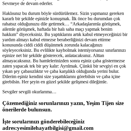
Sevmeye de devam ederler.
Haklısınız bu durum böyle sürdürülemez. Sizin yapmanız gereken
kararlı bir şekilde eşinizle konuşmak. İlk önce bu durumdan çok
rahatsız olduğunuzu dile getirmek… “Arkadaşlarımla görüşmek,
ailemle görüşmek, haftada bir halı saha maçı yapmak benim
hakkım” diyeceksiniz. Bu yaptıklarını artık kabul etmeyeceğinizi bir
yardım almayı kabul etmezse beraberliğinizi devam ettirme
konusunda ciddi ciddi düşünmek zorunda kalacağınızı
söyleyeceksiniz. Bu evlilikte kaybolmak istemiyorsanız sınırlarınızı
eşinize net bir şekilde gösterecek, anlatacaksınız. Alttan
almayacaksınız. Bu hamlelerinizden sonra eşiniz çaba göstermezse
zaten yapacak tek bir şey kalır: Ayrılmak. Çünkü bir sevgiyi en çok
yıkan şey çabasızlıktır ve çaba karşılıklı olduğunda yerini bulur.
Dilerim eşiniz kendini size yaşattıklarını görebilsin ve çaba içine
girebilsin. Her şeyin en güzel şekilde gelişmesi dileğimle.
Sevgiler sevgili okurlarıma…
Çözemediğiniz sorunlarınızı yazın, Yeşim Tijen size
önerilerde bulunsun.
İşte sorularınızı gönderebileceğiniz
adres:yesimilehayatbilgisi@gmail.com