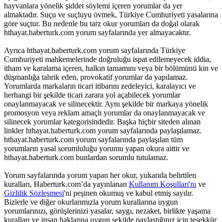
hayvanlara yönelik şiddet söylemi içeren yorumlar da yer
almaktadır. Suçu ve suçluyu övmek, Türkiye Cumhuriyeti yasalarına
göre suçtur. Bu nedenle bu tarz okur yorumları da doğal olarak
hthayat.haberturk.com yorum sayfalarında yer almayacaktır.
Ayrıca hthayat.haberturk.com yorum sayfalarında Türkiye
Cumhuriyeti mahkemelerinde doğruluğu ispat edilemeyecek iddia,
itham ve karalama içeren, halkın tamamını veya bir bölümünü kin ve
düşmanlığa tahrik eden, provokatif yorumlar da yapılamaz.
Yorumlarda markaların ticari itibarını zedeleyici, karalayıcı ve
herhangi bir şekilde ticari zarara yol açabilecek yorumlar
onaylanmayacak ve silinecektir. Aynı şekilde bir markaya yönelik
promosyon veya reklam amaçlı yorumlar da onaylanmayacak ve
silinecek yorumlar kategorisindedir. Başka hiçbir siteden alınan
linkler hthayat.haberturk.com yorum sayfalarında paylaşılamaz.
hthayat.haberturk.com yorum sayfalarında paylaşılan tüm
yorumların yasal sorumluluğu yorumu yapan okura aittir ve
hthayat.haberturk.com bunlardan sorumlu tutulamaz.
Yorum sayfalarında yorum yapan her okur, yukarıda belirtilen
kuralları, Haberturk.com’da yayınlanan
Kullanım Koşulları'nı
ve
Gizlilik Sözleşmesi
'ni peşinen okumuş ve kabul etmiş sayılır.
Bizlerle ve diğer okurlarımızla yorum kurallarına uygun
yorumlarınızı, görüşlerinizi yasalar, saygı, nezaket, birlikte yaşama
kuralları ve insan haklarına uygun şekilde paylaştığınız için teşekkür