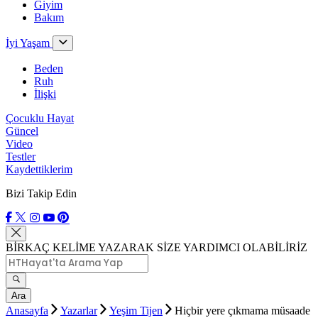
Giyim
Bakım
İyi Yaşam
Beden
Ruh
İlişki
Çocuklu Hayat
Güncel
Video
Testler
Kaydettiklerim
Bizi Takip Edin
BİRKAÇ KELİME YAZARAK SİZE YARDIMCI OLABİLİRİZ
Ara
Anasayfa
Yazarlar
Yeşim Tijen
Hiçbir yere çıkmama müsaade