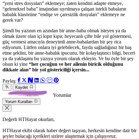
“yeni stres dosyaları” eklemeye; zaten kendini adapte etmeye,
“geleneksel baba” imajından sıyrılmaya çalışan istekli babaların
babalık klasörüne “endişe ve çaresizlik dosyaları” eklemeye ne
gerek var?
Şimdi bu yazının en azından bir anne-baba olmak isteyen ya da
olmak üzere olan içi kıpır kıpır, heyecanlı çifte bile yol göstermesi,
güç vermesi amacıyla deneyimli anne-babalardan bir şey rica
ediyorum. Lütfen onlara iyi gelebilecek, fayda sağladığınız bir baş
etme şeklini, bir anne-babalık ipucunu, bir kolaylaştırıcı bilgi, beceri
ya da yaklaşımı bu yazıya yorum olarak ekleyin. Ve bu öyle bir şey
olsun ki yine
“her çocuğun ve her ailenin biricik olduğunu
dikkate alan” bir yol göstericiliği içersin...
Paylaş:
Kaydet
Yorumlar
Yorum Kuralları
Değerli HTHayat okurları,
HTHayat ekibi olarak haber değeri taşıyan, herkesin kendine dair bir
şeyler bulacağı içerikleri sizlere ulaştırmak için çalışıyoruz.