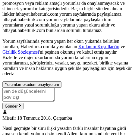
promosyon veya reklam amaçlı yorumlar da onaylanmayacak ve
silinecek yorumlar kategorisindedir. Başka hiçbir siteden alınan
linkler hthayat.haberturk.com yorum sayfalarında paylaşılamaz.
hthayat.haberturk.com yorum sayfalarında paylaşılan tüm
yorumların yasal sorumluluğu yorumu yapan okura aittir ve
hthayat.haberturk.com bunlardan sorumlu tutulamaz.
Yorum sayfalarında yorum yapan her okur, yukarıda belirtilen
kuralları, Haberturk.com’da yayınlanan
Kullanım Koşulları'nı
ve
Gizlilik Sözleşmesi
'ni peşinen okumuş ve kabul etmiş sayılır.
Bizlerle ve diğer okurlarımızla yorum kurallarına uygun
yorumlarınızı, görüşlerinizi yasalar, saygı, nezaket, birlikte yaşama
kuralları ve insan haklarına uygun şekilde paylaştığınız için teşekkür
ederiz.
Yorumları okudum onaylıyorum
Gönder
Misafir
18 Temmuz 2018, Çarşamba
Nasıl geçmişte bir sürü ilişki yasadın farklı insanlar hayatına girdi
ama sen kendi yolunu çizip kendi Aileni kurdun şmdi de yeni bir