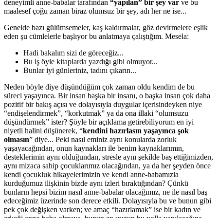
deneyimli anne-babalar tarafından
“yapılan” bir şey var
ve bu
maalesef çoğu zaman biraz olumsuz bir şey, adı her ne ise...
Genelde bazı gülümsemeler, kaş kaldırmalar, göz devirmelere eşlik
eden şu cümlelerle başlıyor bu anlatmaya çalıştığım. Mesela:
Hadi bakalım sizi de göreceğiz...
Bu iş öyle kitaplarda yazdığı gibi olmuyor...
Bunlar iyi günleriniz, tadını çıkarın...
Neden böyle diye düşündüğüm çok zaman oldu kendim de bu
süreci yaşayınca. Bir insan başka bir insanı, o başka insan çok daha
pozitif bir bakış açısı ve dolayısıyla duygular içerisindeyken niye
“endişelendirmek”, “korkutmak” ya da ona illaki “olumsuzu
düşündürmek” ister? Şöyle bir açıklama getirebiliyorum en iyi
niyetli halini düşünerek, “
kendini hazırlasın yaşayınca şok
olmasın
” diye... Peki nasıl eminiz aynı konularda zorluk
yaşayacağından, onun kaynakları ile benim kaynaklarımın,
desteklerimin aynı olduğundan, stresle aynı şekilde baş ettiğimizden,
aynı mizaca sahip çocuklarımız olacağından, ya da her şeyden önce
kendi çocukluk hikayelerimizin ve kendi anne-babamızla
kurduğumuz ilişkinin bizde aynı izleri bıraktığından? Çünkü
bunların hepsi bizim nasıl anne-babalar olacağımız, ne ile nasıl baş
edeceğimiz üzerinde son derece etkili. Dolayısıyla bu ve bunun gibi
pek çok değişken varken; ve amaç “hazırlamak” ise bir kadın ve