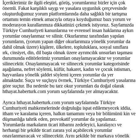
İçeriklerimiz ile ilgili eleştiri, görüş, yorumlarınız bizler için çok
önemli. Fakat karşılıklı saygı ve yasalara uygunluk çerçevesinde
oluşturduğumuz yorum platformlarında daha sağlıklı bir tartışma
ortamını temin etmek amacıyla ortaya koyduğumuz bazı yorum ve
moderasyon kurallarımıza dikkatinizi çekmek istiyoruz. Sayfamızda
Türkiye Cumhuriyeti kanunlarına ve evrensel insan haklarına aykırı
yorumlar onaylanmaz ve silinir. Okurlarımız tarafından yapılan
yorumların, (yorum yapan diğer okurlarımıza yönelik yorumlar da
dahil olmak üzere) kişilere, ülkelere, topluluklara, sosyal sınıflara
ırk, cinsiyet, din, dil başta olmak üzere ayrımcılık unsurları taşıması
durumunda editörlerimiz yorumları onaylamayacaktır ve yorumlar
silinecektir. Onaylanmayacak ve silinecek yorumlar kategorisinde
aşağılama, nefret söylemi, küfür, hakaret, kadın ve çocuk istismarı,
hayvanlara yönelik şiddet söylemi içeren yorumlar da yer
almaktadır. Suçu ve suçluyu övmek, Türkiye Cumhuriyeti yasalarına
göre suçtur. Bu nedenle bu tarz okur yorumları da doğal olarak
hthayat.haberturk.com yorum sayfalarında yer almayacaktır.
Ayrıca hthayat.haberturk.com yorum sayfalarında Türkiye
Cumhuriyeti mahkemelerinde doğruluğu ispat edilemeyecek iddia,
itham ve karalama içeren, halkın tamamını veya bir bölümünü kin ve
düşmanlığa tahrik eden, provokatif yorumlar da yapılamaz.
Yorumlarda markaların ticari itibarını zedeleyici, karalayıcı ve
herhangi bir şekilde ticari zarara yol açabilecek yorumlar
onaylanmayacak ve silinecektir. Aynı şekilde bir markaya yönelik