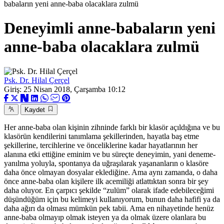
babaların yeni anne-baba olacaklara zulmü
Deneyimli anne-babaların yeni
anne-baba olacaklara zulmü
Psk. Dr. Hilal Çerçel
Giriş: 25 Nisan 2018, Çarşamba 10:12
Kaydet
Her anne-baba olan kişinin zihninde farklı bir klasör açıldığına ve bu
klasörün kendilerini tanımlama şekillerinden, hayatla baş etme
şekillerine, tercihlerine ve önceliklerine kadar hayatlarının her
alanına etki ettiğine eminim ve bu süreçte deneyimin, yani deneme-
yanılma yoluyla, spontanya da uğraşılarak yaşananların o klasöre
daha önce olmayan dosyalar eklediğine. Ama aynı zamanda, o daha
önce anne-baba olan kişilere ilk acemiliği atlattıktan sonra bir şey
daha oluyor. En çarpıcı şekilde “zulüm” olarak ifade edebileceğimi
düşündüğüm için bu kelimeyi kullanıyorum, bunun daha hafifi ya da
daha ağırı da olması mümkün pek tabii. Ama en nihayetinde henüz
anne-baba olmayıp olmak isteyen ya da olmak üzere olanlara bu