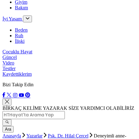
Giyim
Bakım
İyi Yaşam
Beden
Ruh
İlişki
Çocuklu Hayat
Güncel
Video
Testler
Kaydettiklerim
Bizi Takip Edin
BİRKAÇ KELİME YAZARAK SİZE YARDIMCI OLABİLİRİZ
Ara
Anasayfa
Yazarlar
Psk. Dr. Hilal Çerçel
Deneyimli anne-