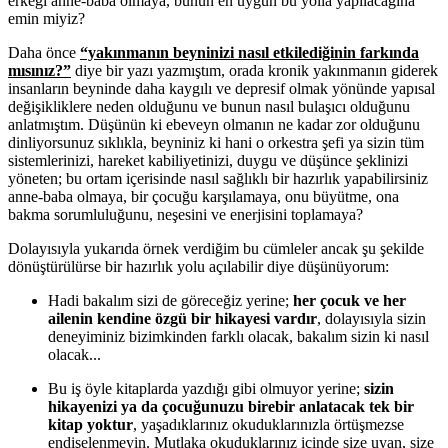
erkeği anne-baba olmaya, bunun en uygun bu yolla yapılacağına
emin miyiz?
Daha önce
“yakınmanın beyninizi nasıl etkilediğinin farkında
mısınız?”
diye bir yazı yazmıştım, orada kronik yakınmanın giderek
insanların beyninde daha kaygılı ve depresif olmak yönünde yapısal
değişikliklere neden olduğunu ve bunun nasıl bulaşıcı olduğunu
anlatmıştım. Düşünün ki ebeveyn olmanın ne kadar zor olduğunu
dinliyorsunuz sıklıkla, beyniniz ki hani o orkestra şefi ya sizin tüm
sistemlerinizi, hareket kabiliyetinizi, duygu ve düşünce şeklinizi
yöneten; bu ortam içerisinde nasıl sağlıklı bir hazırlık yapabilirsiniz
anne-baba olmaya, bir çocuğu karşılamaya, onu büyütme, ona
bakma sorumluluğunu, neşesini ve enerjisini toplamaya?
Dolayısıyla yukarıda örnek verdiğim bu cümleler ancak şu şekilde
dönüştürülürse bir hazırlık yolu açılabilir diye düşünüyorum:
Hadi bakalım sizi de göreceğiz yerine;
her çocuk ve her
ailenin kendine özgü bir hikayesi vardır
, dolayısıyla sizin
deneyiminiz bizimkinden farklı olacak, bakalım sizin ki nasıl
olacak...
Bu iş öyle kitaplarda yazdığı gibi olmuyor yerine;
sizin
hikayenizi ya da çocuğunuzu birebir anlatacak tek bir
kitap yoktur
, yaşadıklarınız okuduklarınızla örtüşmezse
endişelenmeyin. Mutlaka okuduklarınız içinde size uyan, size