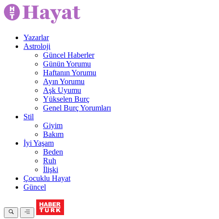
Yazarlar
Astroloji
Güncel Haberler
Günün Yorumu
Haftanın Yorumu
Ayın Yorumu
Aşk Uyumu
Yükselen Burç
Genel Burç Yorumları
Stil
Giyim
Bakım
İyi Yaşam
Beden
Ruh
İlişki
Çocuklu Hayat
Güncel