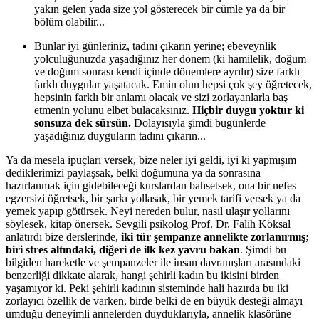
yakın gelen yada size yol gösterecek bir cümle ya da bir
bölüm olabilir...
Bunlar iyi günleriniz, tadını çıkarın yerine; ebeveynlik
yolculuğunuzda yaşadığınız her dönem (ki hamilelik, doğum
ve doğum sonrası kendi içinde dönemlere ayrılır) size farklı
farklı duygular yaşatacak. Emin olun hepsi çok şey öğretecek,
hepsinin farklı bir anlamı olacak ve sizi zorlayanlarla baş
etmenin yolunu elbet bulacaksınız.
Hiçbir duygu yoktur ki
sonsuza dek sürsün.
Dolayısıyla şimdi bugünlerde
yaşadığınız duyguların tadını çıkarın...
Ya da mesela ipuçları versek, bize neler iyi geldi, iyi ki yapmışım
dediklerimizi paylaşsak, belki doğumuna ya da sonrasına
hazırlanmak için gidebileceği kurslardan bahsetsek, ona bir nefes
egzersizi öğretsek, bir şarkı yollasak, bir yemek tarifi versek ya da
yemek yapıp götürsek. Neyi nereden bulur, nasıl ulaşır yollarını
söylesek, kitap önersek. Sevgili psikolog Prof. Dr. Falih Köksal
anlatırdı bize derslerinde,
iki tür şempanze annelikte zorlanırmış;
biri stres altındaki, diğeri de ilk kez yavru bakan
. Şimdi bu
bilgiden hareketle ve şempanzeler ile insan davranışları arasındaki
benzerliği dikkate alarak, hangi şehirli kadın bu ikisini birden
yaşamıyor ki. Peki şehirli kadının sisteminde hali hazırda bu iki
zorlayıcı özellik de varken, birde belki de en büyük desteği almayı
umduğu deneyimli annelerden duyduklarıyla, annelik klasörüne