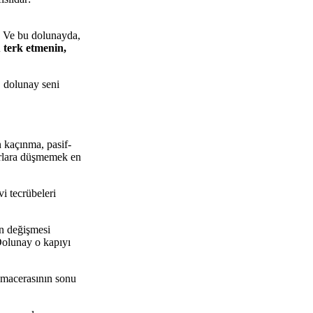
. Ve bu dolunayda,
 terk etmenin,
, dolunay seni
n kaçınma, pasif-
kurlara düşmemek en
i tecrübeleri
en değişmesi
 Dolunay o kapıyı
m macerasının sonu