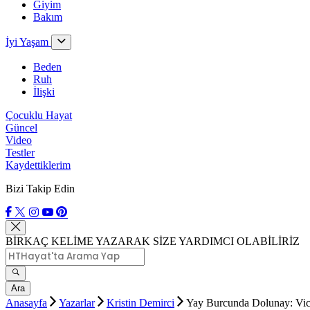
Giyim
Bakım
İyi Yaşam
Beden
Ruh
İlişki
Çocuklu Hayat
Güncel
Video
Testler
Kaydettiklerim
Bizi Takip Edin
BİRKAÇ KELİME YAZARAK SİZE YARDIMCI OLABİLİRİZ
Ara
Anasayfa
Yazarlar
Kristin Demirci
Yay Burcunda Dolunay: Vic