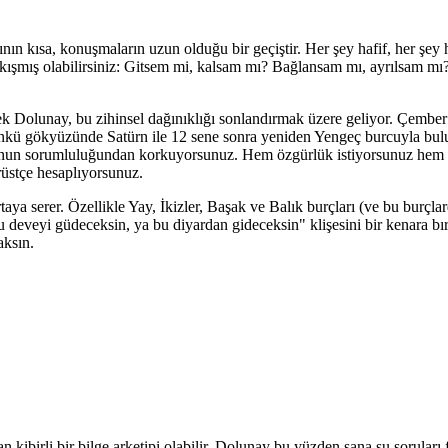
arının kısa, konuşmaların uzun olduğu bir geçiştir. Her şey hafif, her şe
 sıkışmış olabilirsiniz: Gitsem mi, kalsam mı? Bağlansam mı, ayrılsam 
ek Dolunay, bu zihinsel dağınıklığı sonlandırmak üzere geliyor. Çembe
ünkü gökyüzünde Satürn ile 12 sene sonra yeniden Yengeç burcuyla bulu
unun sorumluluğundan korkuyorsunuz. Hem özgürlük istiyorsunuz hem de
rüstçe hesaplıyorsunuz.
taya serer. Özellikle Yay, İkizler, Başak ve Balık burçları (ve bu burçla
u deveyi güdeceksin, ya bu diyardan gideceksin" klişesini bir kenara bı
aksın.
 kibirli bir bilge arketipi olabilir. Dolunay bu yüzden sana şu soruları f