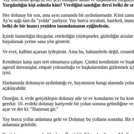
Yargıladığın kişi aslında kim? Verdiğini sandığın dersi belki de s
Her dolunay bir son, ama aynı zamanda bir aydınlanmadır. Kimi zaman 
Ay'ın ışığı tam da "yolda" parlıyor. Yay burcu seyahati, hareketi, inanc
belki de bir inancı yeniden tanımlamanın eşiğindesin.
İçinde bastırdığın duygular, ertelediğin yüzleşmeler, gizlediğin arzul
hırpalamak yerine sana yön gösterir.
Ve evet, kalbini açarsan iyileşirsin. Ama bu, bahanelerle değil, cesaretl
Kendinize karşı aşırı sert olmamaya çalışın. Çünkü kendinizin ve başk
agresif davranışlar, empati yoksunluğu ve başkalarından gizlenmek içi
iyisi.
Haritanızda dolunayın aydınlattığı ev, hayatınızın hangi alanında yol
açıklayabilir.
Örneğin; 4. evde gerçekleşen dolunay aile ve ev konularını ve bu konu
gerekir. 10. evdeki dolunay kariyerde bir yolun sonuna gelindiğine ve y
açar ve der ki: "Hazırsan gir."
Yay burcu yollar anlamına gelir ve Dolunay bu yolların sonudur. Bir me
anlamına gelebilir.