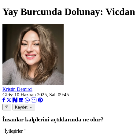
Yay Burcunda Dolunay: Vicdan 
Kristin Demirci
Giriş: 10 Haziran 2025, Salı 09:45
Kaydet
İnsanlar kalplerini açtıklarında ne olur?
"İyileşirler."