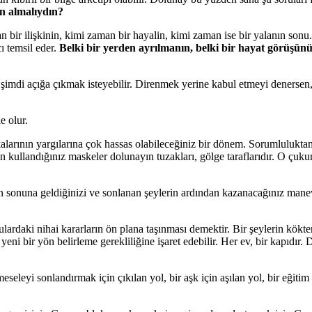
en almalıydın?
bir ilişkinin, kimi zaman bir hayalin, kimi zaman ise bir yalanın sonu
ı temsil eder.
Belki bir yerden ayrılmanın, belki bir hayat görüşünü
ar şimdi açığa çıkmak isteyebilir. Direnmek yerine kabul etmeyi denersen
e olur.
alarının yargılarına çok hassas olabileceğiniz bir dönem. Sorumlulukta
n kullandığınız maskeler dolunayın tuzakları, gölge taraflarıdır. O çu
un sonuna geldiğinizi ve sonlanan şeylerin ardından kazanacağınız manev
lardaki nihai kararların ön plana taşınması demektir. Bir şeylerin kökt
eni bir yön belirleme gerekliliğine işaret edebilir. Her ev, bir kapıdır.
seleyi sonlandırmak için çıkılan yol, bir aşk için aşılan yol, bir eğiti