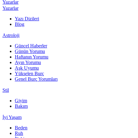
Yazarlar
Yazarlar
Yazı Dizileri
Blog
Astroloji
Güncel Haberler
Günün Yorumu
Haftanın Yorumu
Ayın Yorumu
Aşk Uyumu
Yükselen Burç
Genel Burç Yorumları
Stil
Giyim
Bakım
İyi Yaşam
Beden
Ruh