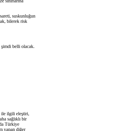
e sınırlarına
esareti, suskunluğun
k, bilerek risk
şimdi belli olacak.
 ilgili eleştiri,
ha sağlıklı bir
da Türkiye
um yapan diğer