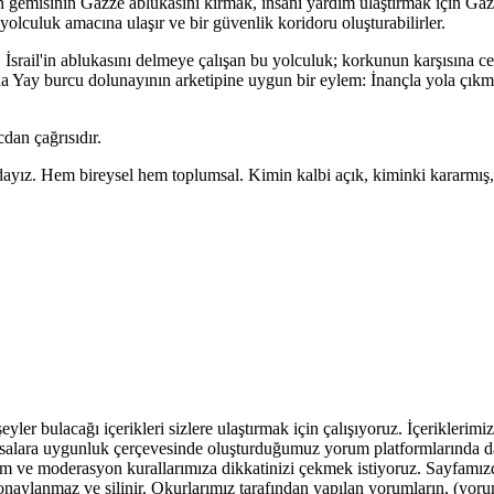
gemisinin Gazze ablukasını kırmak, insani yardım ulaştırmak için Gazz
yolculuk amacına ulaşır ve bir güvenlik koridoru oluşturabilirler.
r. İsrail'in ablukasını delmeye çalışan bu yolculuk; korkunun karşısına c
a Yay burcu dolunayının arketipine uygun bir eylem: İnançla yola çıkma
cdan çağrısıdır.
vdayız. Hem bireysel hem toplumsal. Kimin kalbi açık, kiminki kararmış, 
r bulacağı içerikleri sizlere ulaştırmak için çalışıyoruz. İçeriklerimiz ile
 yasalara uygunluk çerçevesinde oluşturduğumuz yorum platformlarında da
m ve moderasyon kurallarımıza dikkatinizi çekmek istiyoruz. Sayfamız
onaylanmaz ve silinir. Okurlarımız tarafından yapılan yorumların, (yor