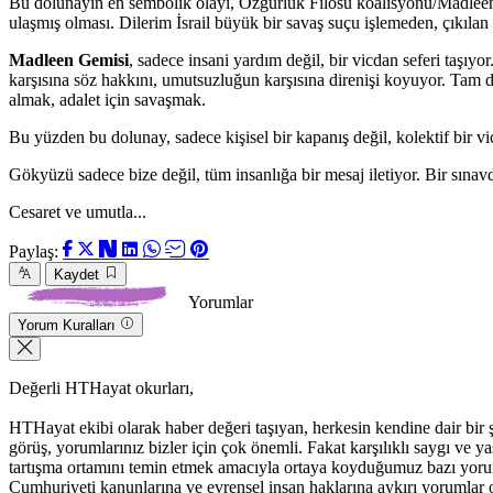
Bu dolunayın en sembolik olayı, Özgürlük Filosu koalisyonu/Madleen 
ulaşmış olması. Dilerim İsrail büyük bir savaş suçu işlemeden, çıkılan 
Madleen Gemisi
, sadece insani yardım değil, bir vicdan seferi taşıyo
karşısına söz hakkını, umutsuzluğun karşısına direnişi koyuyor. Tam d
almak, adalet için savaşmak.
Bu yüzden bu dolunay, sadece kişisel bir kapanış değil, kolektif bir vi
Gökyüzü sadece bize değil, tüm insanlığa bir mesaj iletiyor. Bir sına
Cesaret ve umutla...
Paylaş:
Kaydet
Yorumlar
Yorum Kuralları
Değerli HTHayat okurları,
HTHayat ekibi olarak haber değeri taşıyan, herkesin kendine dair bir şeyle
görüş, yorumlarınız bizler için çok önemli. Fakat karşılıklı saygı ve
tartışma ortamını temin etmek amacıyla ortaya koyduğumuz bazı yoru
Cumhuriyeti kanunlarına ve evrensel insan haklarına aykırı yorumlar 