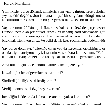
- Haruki Murakami
Yılın İkizler burcu dönemi; zihinlerin vızır vızır çalıştığı, gece uykul
şey tesadüfi değildir. Son iki haftadır içsel bir sorgulama döngüsüne
kandırıldım mı? Gördüğüm bu yüz gerçek mi, yoksa bir maske mi?
Yay burcunun 20°'sinde, 11 Haziran sabahı saat 10:42'de gerçekleşec
Bitmek üzere olan şey bitiyor. Ancak bu kapanış basit olmayacak. Ç
arasında zorlu bir kare açı var. Hem büyümek istiyorsunuz hem de b
bırakmak istemiyorsunuz. Ve belki de ilk kez, seçiminizin bedelini dü
Yay burcu dolunayı, "bilgeliğe çıkan yol"da gerçekleri çıplaklığıyla or
olanlar) için tansiyonun, yüzleşmenin ve son kararların zamanı. "Ya b
ihtimali hatırlatıyor: Belki de konuşacaksın. Belki de gerçekten duyac
Ama bunun için önce kendinle dürüst olman gerekiyor.
Kovaladığın hedef gerçekten sana ait mi?
Sürdürdüğün ilişki seni besliyor mu?
Verdiğin emek, seni özgürleştiriyor mu?
İncindiğin halde orada kalmak cesaret mi, yoksa korku mu?
Yay burcunun gölgesi, her şeyi bildiğini sanan ve başkalarını yargılayan