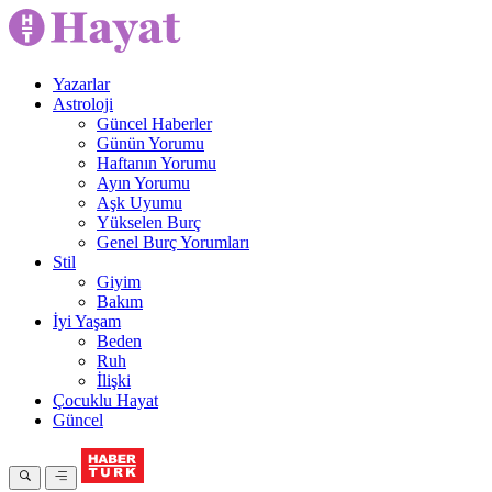
Yazarlar
Astroloji
Güncel Haberler
Günün Yorumu
Haftanın Yorumu
Ayın Yorumu
Aşk Uyumu
Yükselen Burç
Genel Burç Yorumları
Stil
Giyim
Bakım
İyi Yaşam
Beden
Ruh
İlişki
Çocuklu Hayat
Güncel