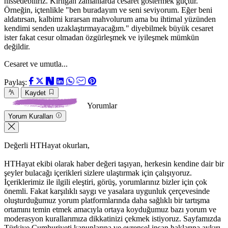
hissedebiliriz. Kırılgan zamanlarda cesaret göstermek güçtür.
Örneğin, içtenlikle "ben buradayım ve seni seviyorum. Eğer beni
aldatırsan, kalbimi kırarsan mahvolurum ama bu ihtimal yüzünden
kendimi senden uzaklaştırmayacağım." diyebilmek büyük cesaret
ister fakat cesur olmadan özgürleşmek ve iyileşmek mümkün
değildir.
Cesaret ve umutla...
Paylaş:
Kaydet
Yorumlar
Yorum Kuralları
Değerli HTHayat okurları,
HTHayat ekibi olarak haber değeri taşıyan, herkesin kendine dair bir
şeyler bulacağı içerikleri sizlere ulaştırmak için çalışıyoruz.
İçeriklerimiz ile ilgili eleştiri, görüş, yorumlarınız bizler için çok
önemli. Fakat karşılıklı saygı ve yasalara uygunluk çerçevesinde
oluşturduğumuz yorum platformlarında daha sağlıklı bir tartışma
ortamını temin etmek amacıyla ortaya koyduğumuz bazı yorum ve
moderasyon kurallarımıza dikkatinizi çekmek istiyoruz. Sayfamızda
Türkiye Cumhuriyeti kanunlarına ve evrensel insan haklarına aykırı