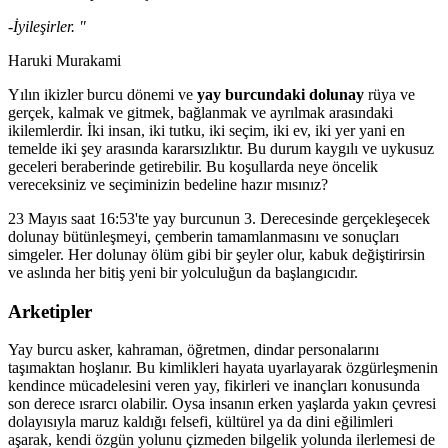
-İyileşirler. "
Haruki Murakami
Yılın ikizler burcu dönemi ve
yay burcundaki dolunay
rüya ve
gerçek, kalmak ve gitmek, bağlanmak ve ayrılmak arasındaki
ikilemlerdir. İki insan, iki tutku, iki seçim, iki ev, iki yer yani en
temelde iki şey arasında kararsızlıktır. Bu durum kaygılı ve uykusuz
geceleri beraberinde getirebilir. Bu koşullarda neye öncelik
vereceksiniz ve seçiminizin bedeline hazır mısınız?
23 Mayıs saat 16:53'te yay burcunun 3. Derecesinde gerçekleşecek
dolunay bütünleşmeyi, çemberin tamamlanmasını ve sonuçları
simgeler. Her dolunay ölüm gibi bir şeyler olur, kabuk değiştirirsin
ve aslında her bitiş yeni bir yolculuğun da başlangıcıdır.
Arketipler
Yay burcu asker, kahraman, öğretmen, dindar personalarını
taşımaktan hoşlanır. Bu kimlikleri hayata uyarlayarak özgürleşmenin
kendince mücadelesini veren yay, fikirleri ve inançları konusunda
son derece ısrarcı olabilir. Oysa insanın erken yaşlarda yakın çevresi
dolayısıyla maruz kaldığı felsefi, kültürel ya da dini eğilimleri
aşarak, kendi özgün yolunu çizmeden bilgelik yolunda ilerlemesi de