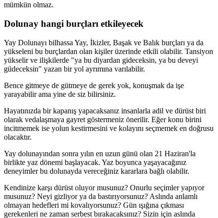
mümkün olmaz.
Dolunay hangi burçları etkileyecek
Yay Dolunayı bilhassa Yay, İkizler, Başak ve Balık burçları ya da
yükseleni bu burçlardan olan kişiler üzerinde etkili olabilir. Tansiyon
yükselir ve ilişkilerde "ya bu diyardan gideceksin, ya bu deveyi
güdeceksin" yazan bir yol ayrımına varılabilir.
Bence gitmeye de gütmeye de gerek yok, konuşmak da işe
yarayabilir ama yine de siz bilirsiniz.
Hayatınızda bir kapanış yapacaksanız insanlarla adil ve dürüst biri
olarak vedalaşmaya gayret göstermeniz önerilir. Eğer konu birini
incitmemek ise yolun kestirmesini ve kolayını seçmemek en doğrusu
olacaktır.
Yay dolunayından sonra yılın en uzun günü olan 21 Haziran'la
birlikte yaz dönemi başlayacak. Yaz boyunca yaşayacağınız
deneyimler bu dolunayda vereceğiniz kararlara bağlı olabilir.
Kendinize karşı dürüst oluyor musunuz? Onurlu seçimler yapıyor
musunuz? Neyi gizliyor ya da bastırıyorsunuz? Aslında anlamlı
olmayan hedefleri mi kovalıyorsunuz? Gün ışığına çıkması
gerekenleri ne zaman serbest bırakacaksınız? Sizin için aslında