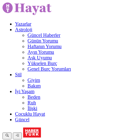
Yazarlar
Astroloji
Güncel Haberler
Günün Yorumu
Haftanın Yorumu
Ayın Yorumu
Aşk Uyumu
Yükselen Burç
Genel Burç Yorumları
Stil
Giyim
Bakım
İyi Yaşam
Beden
Ruh
İlişki
Çocuklu Hayat
Güncel