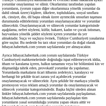
yorumlar onaylanmaz ve silinir. Okurlarımız tarafından yapılan
yorumların, (yorum yapan diğer okurlarımıza yönelik yorumlar da
dahil olmak üzere) kişilere, ülkelere, topluluklara, sosyal sınıflara
ırk, cinsiyet, din, dil başta olmak üzere ayrımcılık unsurları taşıması
durumunda editörlerimiz yorumları onaylamayacaktır ve yorumlar
silinecektir. Onaylanmayacak ve silinecek yorumlar kategorisinde
aşağılama, nefret söylemi, küfür, hakaret, kadın ve çocuk istismarı,
hayvanlara yönelik şiddet söylemi içeren yorumlar da yer
almaktadır. Suçu ve suçluyu övmek, Türkiye Cumhuriyeti yasalarına
göre suçtur. Bu nedenle bu tarz okur yorumları da doğal olarak
hthayat.haberturk.com yorum sayfalarında yer almayacaktır.
Ayrıca hthayat.haberturk.com yorum sayfalarında Türkiye
Cumhuriyeti mahkemelerinde doğruluğu ispat edilemeyecek iddia,
itham ve karalama içeren, halkın tamamını veya bir bölümünü kin ve
düşmanlığa tahrik eden, provokatif yorumlar da yapılamaz.
Yorumlarda markaların ticari itibarını zedeleyici, karalayıcı ve
herhangi bir şekilde ticari zarara yol açabilecek yorumlar
onaylanmayacak ve silinecektir. Aynı şekilde bir markaya yönelik
promosyon veya reklam amaçlı yorumlar da onaylanmayacak ve
silinecek yorumlar kategorisindedir. Başka hiçbir siteden alınan
linkler hthayat.haberturk.com yorum sayfalarında paylaşılamaz.
hthayat.haberturk.com yorum sayfalarında paylaşılan tüm
yorumların yasal sorumluluğu yorumu yapan okura aittir ve