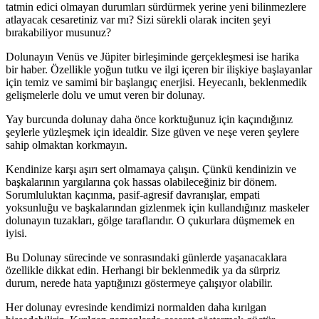
tatmin edici olmayan durumları sürdürmek yerine yeni bilinmezlere
atlayacak cesaretiniz var mı? Sizi sürekli olarak inciten şeyi
bırakabiliyor musunuz?
Dolunayın Venüs ve Jüpiter birleşiminde gerçekleşmesi ise harika
bir haber. Özellikle yoğun tutku ve ilgi içeren bir ilişkiye başlayanlar
için temiz ve samimi bir başlangıç enerjisi. Heyecanlı, beklenmedik
gelişmelerle dolu ve umut veren bir dolunay.
Yay burcunda dolunay daha önce korktuğunuz için kaçındığınız
şeylerle yüzleşmek için idealdir. Size güven ve neşe veren şeylere
sahip olmaktan korkmayın.
Kendinize karşı aşırı sert olmamaya çalışın. Çünkü kendinizin ve
başkalarının yargılarına çok hassas olabileceğiniz bir dönem.
Sorumluluktan kaçınma, pasif-agresif davranışlar, empati
yoksunluğu ve başkalarından gizlenmek için kullandığınız maskeler
dolunayın tuzakları, gölge taraflarıdır. O çukurlara düşmemek en
iyisi.
Bu Dolunay sürecinde ve sonrasındaki günlerde yaşanacaklara
özellikle dikkat edin. Herhangi bir beklenmedik ya da sürpriz
durum, nerede hata yaptığınızı göstermeye çalışıyor olabilir.
Her dolunay evresinde kendimizi normalden daha kırılgan