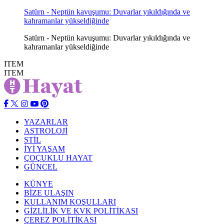
Satürn - Neptün kavuşumu: Duvarlar yıkıldığında ve
kahramanlar yükseldiğinde
Satürn - Neptün kavuşumu: Duvarlar yıkıldığında ve
kahramanlar yükseldiğinde
ITEM
ITEM
YAZARLAR
ASTROLOJİ
STİL
İYİ YAŞAM
ÇOÇUKLU HAYAT
GÜNCEL
KÜNYE
BİZE ULAŞIN
KULLANIM KOŞULLARI
GİZLİLİK VE KVK POLİTİKASI
ÇEREZ POLİTİKASI