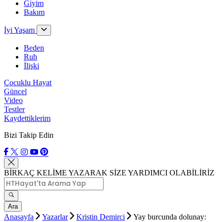
Giyim
Bakım
İyi Yaşam
Beden
Ruh
İlişki
Çocuklu Hayat
Güncel
Video
Testler
Kaydettiklerim
Bizi Takip Edin
BİRKAÇ KELİME YAZARAK SİZE YARDIMCI OLABİLİRİZ
Ara
Anasayfa
Yazarlar
Kristin Demirci
Yay burcunda dolunay: