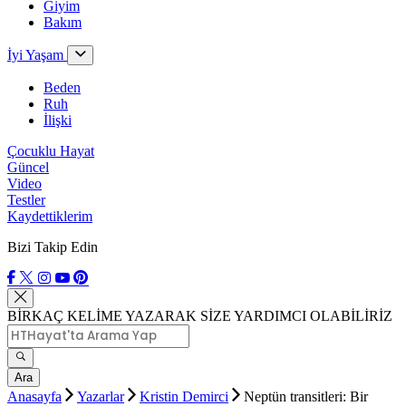
Giyim
Bakım
İyi Yaşam
Beden
Ruh
İlişki
Çocuklu Hayat
Güncel
Video
Testler
Kaydettiklerim
Bizi Takip Edin
BİRKAÇ KELİME YAZARAK SİZE YARDIMCI OLABİLİRİZ
Ara
Anasayfa
Yazarlar
Kristin Demirci
Neptün transitleri: Bir