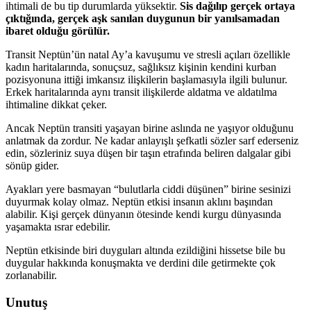
ihtimali de bu tip durumlarda yüksektir.
Sis dağılıp gerçek ortaya
çıktığında, gerçek aşk sanılan duygunun bir yanılsamadan
ibaret olduğu görülür.
Transit Neptün’ün natal Ay’a kavuşumu ve stresli açıları özellikle
kadın haritalarında, sonuçsuz, sağlıksız kişinin kendini kurban
pozisyonuna ittiği imkansız ilişkilerin başlamasıyla ilgili bulunur.
Erkek haritalarında aynı transit ilişkilerde aldatma ve aldatılma
ihtimaline dikkat çeker.
Ancak Neptün transiti yaşayan birine aslında ne yaşıyor olduğunu
anlatmak da zordur. Ne kadar anlayışlı şefkatli sözler sarf ederseniz
edin, sözleriniz suya düşen bir taşın etrafında beliren dalgalar gibi
sönüp gider.
Ayaklar
ı yere basmayan “bulutlarla ciddi düşünen” birine sesinizi
duyurmak kolay olmaz. Neptün etkisi insanın aklını başından
alabilir. Kişi gerçek dünyanın ötesinde kendi kurgu dünyasında
yaşamakta ısrar edebilir.
Neptün etkisinde biri duygular
ı altında ezildiğini hissetse bile bu
duygular hakkında konuşmakta ve derdini dile getirmekte çok
zorlanabilir.
Unutuş