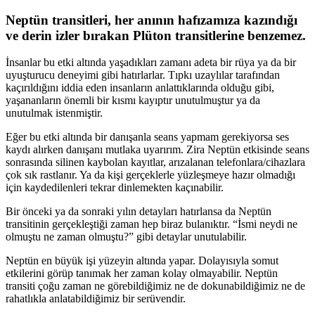
Neptün transitleri, her anının hafızamıza kazındığı
ve derin izler bırakan Plüton transitlerine benzemez.
İnsanlar bu etki altında yaşadıkları zamanı adeta bir rüya ya da bir
uyuşturucu deneyimi gibi hatırlarlar. Tıpkı uzaylılar tarafından
kaçırıldığını iddia eden insanların anlattıklarında olduğu gibi,
yaşananların önemli bir kısmı kayıptır unutulmuştur ya da
unutulmak istenmiştir.
E
ğer bu etki altında bir danışanla seans yapmam gerekiyorsa ses
kaydı alırken danışanı mutlaka uyarırım. Zira Neptün etkisinde seans
sonrasında silinen kaybolan kayıtlar, arızalanan telefonlara/cihazlara
çok sık rastlanır. Ya da kişi gerçeklerle yüzleşmeye hazır olmadığı
için kaydedilenleri tekrar dinlemekten kaçınabilir.
Bir önceki ya da sonraki y
ılın detayları hatırlansa da Neptün
transitinin gerçekleştiği zaman hep biraz bulanıktır. “İsmi neydi ne
olmuştu ne zaman olmuştu?” gibi detaylar unutulabilir.
Neptün en büyük işi yüzeyin altında yapar. Dolayısıyla somut
etkilerini görüp tanımak her zaman kolay olmayabilir. Neptün
transiti çoğu zaman ne görebildiğimiz ne de dokunabildiğimiz ne de
rahatlıkla anlatabildiğimiz bir serüvendir.