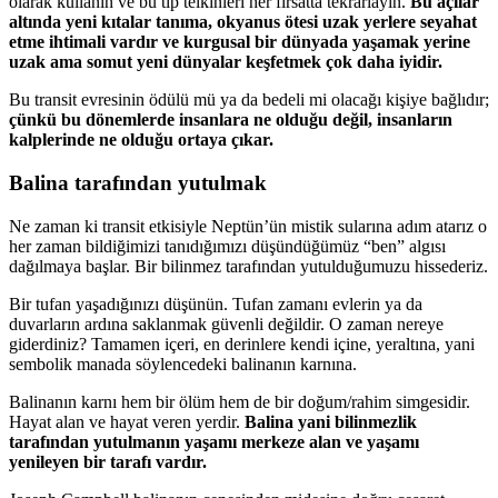
olarak kullanın ve bu tip telkinleri her fırsatta tekrarlayın.
Bu açılar
altında yeni kıtalar tanıma, okyanus ötesi uzak yerlere seyahat
etme ihtimali vardır ve kurgusal bir dünyada yaşamak yerine
uzak ama somut yeni dünyalar keşfetmek çok daha iyidir.
Bu transit evresinin ödülü mü ya da bedeli mi olaca
ğı kişiye bağlıdır;
ç
ünkü bu dönemlerde insanlara ne olduğu değil, insanların
kalplerinde ne olduğu ortaya çıkar.
Balina tarafından yutulmak
Ne zaman ki transit etkisiyle Neptün’ün mistik sular
ına adım atarız o
her zaman bildiğimizi tanıdığımızı düşündüğümüz “ben” algısı
dağılmaya başlar. Bir bilinmez tarafından yutulduğumuzu hissederiz.
Bir tufan yaşadığınızı düşünün. Tufan zamanı evlerin ya da
duvarların ardına saklanmak güvenli değildir. O zaman nereye
giderdiniz? Tamamen içeri, en derinlere kendi içine, yeraltına, yani
sembolik manada söylencedeki balinanın karnına.
Balinan
ın karnı hem bir ölüm hem de bir doğum/rahim simgesidir.
Hayat alan ve hayat veren yerdir.
Balina yani bilinmezlik
tarafından yutulmanın yaşamı merkeze alan ve yaşamı
yenileyen bir tarafı vardır.