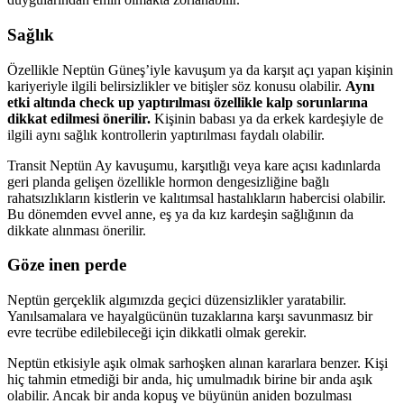
Sağlık
Özellikle Neptün Güneş’iyle kavuşum ya da karşıt açı yapan kişinin
kariyeriyle ilgili belirsizlikler ve bitişler söz konusu olabilir.
Aynı
etki altında check up yaptırılması özellikle kalp sorunlarına
dikkat edilmesi önerilir.
Kişinin babası ya da erkek kardeşiyle de
ilgili aynı sağlık kontrollerin yaptırılması faydalı olabilir.
Transit Neptün Ay kavuşumu, karşıtlığı veya kare açısı kadınlarda
geri planda gelişen özellikle hormon dengesizliğine bağlı
rahatsızlıkların kistlerin ve kalıtımsal hastalıkların habercisi olabilir.
Bu dönemden evvel anne, eş ya da kız kardeşin sağlığının da
dikkate alınması önerilir.
Göze inen perde
Neptün gerçeklik alg
ımızda geçici düzensizlikler yaratabilir.
Yanılsamalara ve hayalgücünün tuzaklarına karşı savunmasız bir
evre tecrübe edilebileceği için dikkatli olmak gerekir.
Neptün etkisiyle aşık olmak sarhoşken alınan kararlara benzer. Kişi
hiç tahmin etmediği bir anda, hiç umulmadık birine bir anda aşık
olabilir. Ancak bir anda kopuş ve büyünün aniden bozulması