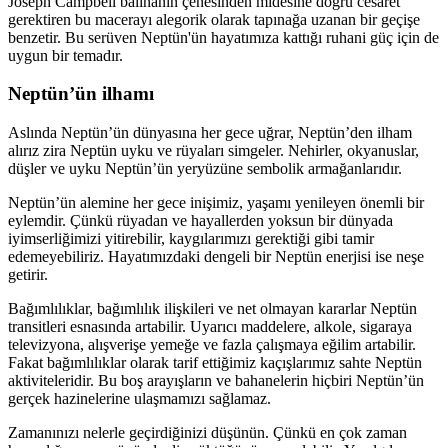
Joseph Campbell balinan
ın çenesinden midesine doğru cesaret
gerektiren bu macerayı alegorik olarak tapınağa uzanan bir geçişe
benzetir. Bu serüven Neptün'ün hayatımıza kattığı ruhani güç için de
uygun bir temadır.
Neptün’ün ilhamı
Asl
ında Neptün’ün dünyasına her gece uğrar, Neptün’den ilham
alırız zira Neptün uyku ve rüyaları simgeler. Nehirler, okyanuslar,
düşler ve uyku Neptün’ün yeryüzüne sembolik armağanlarıdır.
Neptün’ün alemine her gece inişimiz, yaşamı yenileyen önemli bir
eylemdir. Çünkü rüyadan ve hayallerden yoksun bir dünyada
iyimserliğimizi yitirebilir, kaygılarımızı gerektiği gibi tamir
edemeyebiliriz. Hayatımızdaki dengeli bir Neptün enerjisi ise neşe
getirir.
Ba
ğımlılıklar, bağımlılık ilişkileri ve net olmayan kararlar Neptün
transitleri esnasında artabilir. Uyarıcı maddelere, alkole, sigaraya
televizyona, alışverişe yemeğe ve fazla çalışmaya eğilim artabilir.
Fakat bağımlılıklar olarak tarif ettiğimiz kaçışlarımız sahte Neptün
aktiviteleridir. Bu boş arayışların ve bahanelerin hiçbiri Neptün’ün
gerçek hazinelerine ulaşmamızı sağlamaz.
Zaman
ınızı nelerle geçirdiğinizi düşünün. Çünkü en çok zaman