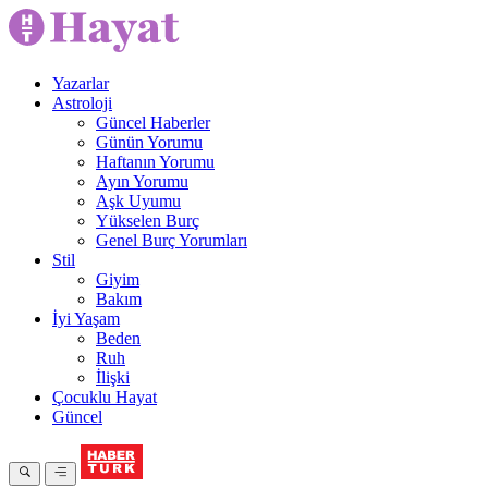
Yazarlar
Astroloji
Güncel Haberler
Günün Yorumu
Haftanın Yorumu
Ayın Yorumu
Aşk Uyumu
Yükselen Burç
Genel Burç Yorumları
Stil
Giyim
Bakım
İyi Yaşam
Beden
Ruh
İlişki
Çocuklu Hayat
Güncel