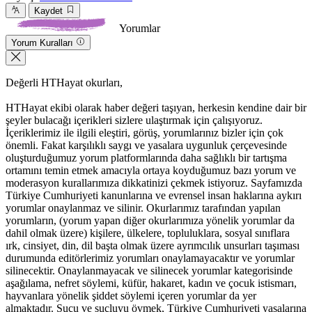
Kaydet
Yorumlar
Yorum Kuralları
Değerli HTHayat okurları,
HTHayat ekibi olarak haber değeri taşıyan, herkesin kendine dair bir
şeyler bulacağı içerikleri sizlere ulaştırmak için çalışıyoruz.
İçeriklerimiz ile ilgili eleştiri, görüş, yorumlarınız bizler için çok
önemli. Fakat karşılıklı saygı ve yasalara uygunluk çerçevesinde
oluşturduğumuz yorum platformlarında daha sağlıklı bir tartışma
ortamını temin etmek amacıyla ortaya koyduğumuz bazı yorum ve
moderasyon kurallarımıza dikkatinizi çekmek istiyoruz. Sayfamızda
Türkiye Cumhuriyeti kanunlarına ve evrensel insan haklarına aykırı
yorumlar onaylanmaz ve silinir. Okurlarımız tarafından yapılan
yorumların, (yorum yapan diğer okurlarımıza yönelik yorumlar da
dahil olmak üzere) kişilere, ülkelere, topluluklara, sosyal sınıflara
ırk, cinsiyet, din, dil başta olmak üzere ayrımcılık unsurları taşıması
durumunda editörlerimiz yorumları onaylamayacaktır ve yorumlar
silinecektir. Onaylanmayacak ve silinecek yorumlar kategorisinde
aşağılama, nefret söylemi, küfür, hakaret, kadın ve çocuk istismarı,
hayvanlara yönelik şiddet söylemi içeren yorumlar da yer
almaktadır. Suçu ve suçluyu övmek, Türkiye Cumhuriyeti yasalarına