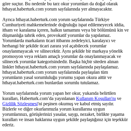
göre suçtur. Bu nedenle bu tarz okur yorumları da doğal olarak
hthayat.haberturk.com yorum sayfalarında yer almayacaktır.
Ayrıca hthayat.haberturk.com yorum sayfalarında Türkiye
Cumhuriyeti mahkemelerinde doğruluğu ispat edilemeyecek iddia,
itham ve karalama içeren, halkın tamamını veya bir bölümünü kin ve
düşmanlığa tahrik eden, provokatif yorumlar da yapılamaz.
Yorumlarda markaların ticari itibarını zedeleyici, karalayıcı ve
herhangi bir şekilde ticari zarara yol açabilecek yorumlar
onaylanmayacak ve silinecektir. Aynı şekilde bir markaya yönelik
promosyon veya reklam amaçlı yorumlar da onaylanmayacak ve
silinecek yorumlar kategorisindedir. Başka hiçbir siteden alınan
linkler hthayat.haberturk.com yorum sayfalarında paylaşılamaz.
hthayat.haberturk.com yorum sayfalarında paylaşılan tüm
yorumların yasal sorumluluğu yorumu yapan okura aittir ve
hthayat.haberturk.com bunlardan sorumlu tutulamaz.
Yorum sayfalarında yorum yapan her okur, yukarıda belirtilen
kuralları, Haberturk.com’da yayınlanan
Kullanım Koşulları'nı
ve
Gizlilik Sözleşmesi
'ni peşinen okumuş ve kabul etmiş sayılır.
Bizlerle ve diğer okurlarımızla yorum kurallarına uygun
yorumlarınızı, görüşlerinizi yasalar, saygı, nezaket, birlikte yaşama
kuralları ve insan haklarına uygun şekilde paylaştığınız için teşekkür
ederiz.