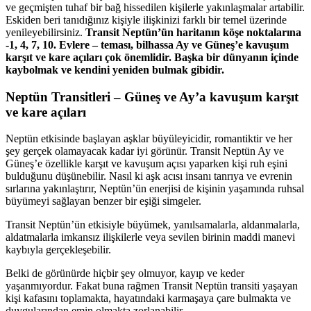
ve geçmişten tuhaf bir bağ hissedilen kişilerle yakınlaşmalar artabilir.
Eskiden beri tanıdığınız kişiyle ilişkinizi farklı bir temel üzerinde
yenileyebilirsiniz.
Transit Neptün’ün haritanın köşe noktalarına
-1, 4, 7, 10. Evlere – teması, bilhassa Ay ve Güneş’e kavuşum
karşıt ve kare açıları çok önemlidir. Başka bir dünyanın içinde
kaybolmak ve kendini yeniden bulmak gibidir.
Neptün Transitleri – Güneş ve Ay’a kavuşum karşıt
ve kare açıları
Neptün etkisinde başlayan aşklar büyüleyicidir, romantiktir ve her
şey gerçek olamayacak kadar iyi görünür. Transit Neptün Ay ve
Güneş’e özellikle karşıt ve kavuşum açısı yaparken kişi ruh eşini
bulduğunu düşünebilir. Nasıl ki aşk acısı insanı tanrıya ve evrenin
sırlarına yakınlaştırır, Neptün’ün enerjisi de kişinin yaşamında ruhsal
büyümeyi sağlayan benzer bir eşiği simgeler.
Transit Neptün’ün etkisiyle büyümek, yan
ılsamalarla, aldanmalarla,
aldatmalarla imkansız ilişkilerle veya sevilen birinin maddi manevi
kaybıyla gerçekleşebilir.
Belki de görünürde hiçbir şey olmuyor, kayıp ve keder
yaşanmıyordur. Fakat buna rağmen Transit Neptün transiti yaşayan
kişi kafasını toplamakta, hayatındaki karmaşaya çare bulmakta ve
duygularından emin olmakta zorlanabilir.