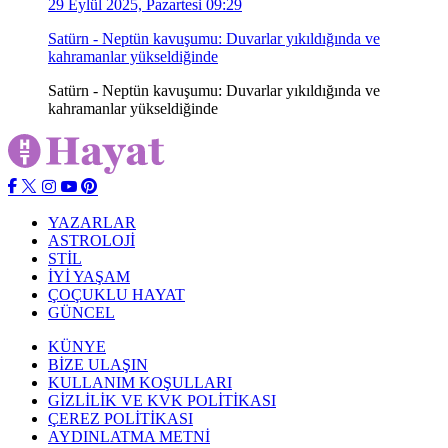
29 Eylül 2025, Pazartesi 09:29
Satürn - Neptün kavuşumu: Duvarlar yıkıldığında ve
kahramanlar yükseldiğinde
Satürn - Neptün kavuşumu: Duvarlar yıkıldığında ve
kahramanlar yükseldiğinde
YAZARLAR
ASTROLOJİ
STİL
İYİ YAŞAM
ÇOÇUKLU HAYAT
GÜNCEL
KÜNYE
BİZE ULAŞIN
KULLANIM KOŞULLARI
GİZLİLİK VE KVK POLİTİKASI
ÇEREZ POLİTİKASI
AYDINLATMA METNİ