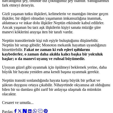
harcadığınız şey, önünde diz çöktüğünüz şey olabilir. Yanılgılarınızı
fark etmeyi deneyin.
Gizli yaşanan tutku ilişkileri, kelimelerin ve mantığın ötesine geçen
ilişkiler, bir diğeri olmadan yaşamanın imkansızlığına inanmak,
aldatmaca ve inkar dolu ilişkiler Neptün etkisinde kabul edilirler.
Ancak yaşanan bu tarz aşk ilişkilerin kişiyi sanata müziğe şiire
manevi köklerini arayışa iten bir tarafı vardır.
Neptün transitlerinde kişi ruh eşiyle buluştuğunu düşünebilir.
Neptün bir serap gibidir; Monoton mekanik hayattan uyandığınızı
hissettirebilir.
Fakat ne zaman ki ruh eşleri ışıltılarını
kaybederler, o zaman daha akılda kalıcı başka bir yolculuk
başlar; o da manevi uyanış ve ruhsal büyümedir.
Uyuyan güzel gibi uyanmak için öpülmeyi beklemek yerine, daha
büyük bir hayata yeniden ama kendi başına uyanmak gerekir.
Neptün transiti sonland
ığında hayata karşı büyük bir şefkat ve
şükran duygusu ortaya çıkabilir. Nihayetinde okyanusa ait olduğunu
bilen bir su damlası gibi zarif bir anlayışa ulaşmak da mümkün
olacaktır.
Cesaret ve umutla...
Paylaş: