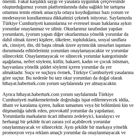
önemli. Fakat karşılıklı saygı ve yasalara uygunluk çerçevesinde
oluşturduğumuz yorum platformlarında daha sağlıklı bir tartışma
ortamını temin etmek amacıyla ortaya koyduğumuz bazı yorum ve
moderasyon kurallarımıza dikkatinizi çekmek istiyoruz. Sayfamızda
Türkiye Cumhuriyeti kanunlarına ve evrensel insan haklarına aykırı
yorumlar onaylanmaz ve silinir. Okurlarımız tarafından yapılan
yorumların, (yorum yapan diğer okurlarımıza yönelik yorumlar da
dahil olmak üzere) kişilere, ülkelere, topluluklara, sosyal sınıflara
ırk, cinsiyet, din, dil başta olmak üzere ayrımcılık unsurları taşıması
durumunda editörlerimiz yorumları onaylamayacaktır ve yorumlar
silinecektir. Onaylanmayacak ve silinecek yorumlar kategorisinde
aşağılama, nefret söylemi, küfür, hakaret, kadın ve çocuk istismarı,
hayvanlara yönelik şiddet söylemi içeren yorumlar da yer
almaktadır. Suçu ve suçluyu övmek, Türkiye Cumhuriyeti yasalarına
göre suçtur. Bu nedenle bu tarz okur yorumları da doğal olarak
hthayat.haberturk.com yorum sayfalarında yer almayacaktır.
Ayrıca hthayat.haberturk.com yorum sayfalarında Türkiye
Cumhuriyeti mahkemelerinde doğruluğu ispat edilemeyecek iddia,
itham ve karalama içeren, halkın tamamını veya bir bölümünü kin ve
düşmanlığa tahrik eden, provokatif yorumlar da yapılamaz.
Yorumlarda markaların ticari itibarını zedeleyici, karalayıcı ve
herhangi bir şekilde ticari zarara yol açabilecek yorumlar
onaylanmayacak ve silinecektir. Aynı şekilde bir markaya yönelik
promosyon veya reklam amaçlı yorumlar da onaylanmayacak ve