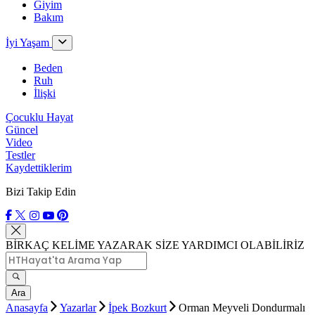
Giyim
Bakım
İyi Yaşam
Beden
Ruh
İlişki
Çocuklu Hayat
Güncel
Video
Testler
Kaydettiklerim
Bizi Takip Edin
BİRKAÇ KELİME YAZARAK SİZE YARDIMCI OLABİLİRİZ
Ara
Anasayfa
Yazarlar
İpek Bozkurt
Orman Meyveli Dondurmalı