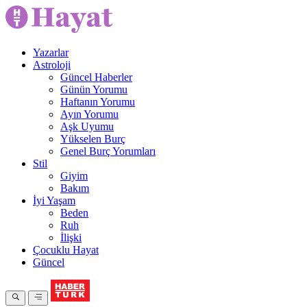
Yazarlar
Astroloji
Güncel Haberler
Günün Yorumu
Haftanın Yorumu
Ayın Yorumu
Aşk Uyumu
Yükselen Burç
Genel Burç Yorumları
Stil
Giyim
Bakım
İyi Yaşam
Beden
Ruh
İlişki
Çocuklu Hayat
Güncel