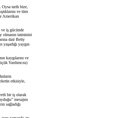
. Oysa tarih bize,
ıştıklarını ve tüm
üde Amerikan
e ve iş gücünde
ey olmanın tatminini
rına dair Betty
ın yaşadığı yaygın
nın kaygılarını ve
Küçük Yardımcısı)
ınların
ketin etkisiyle,
li bir iş olarak
duyduğu” mesajını
rın sağladığı
ın aynı zamanda ev