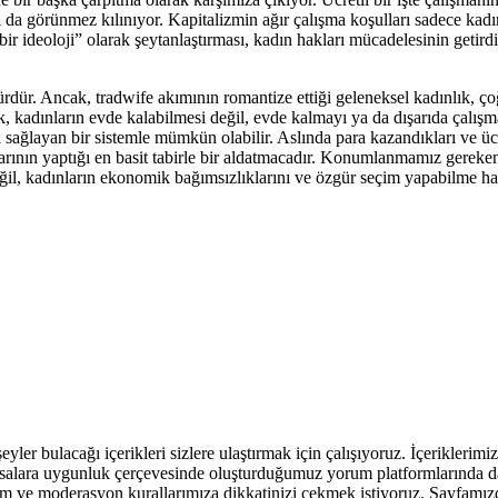
da görünmez kılınıyor. Kapitalizmin ağır çalışma koşulları sadece kadın
ir ideoloji” olarak şeytanlaştırması, kadın hakları mücadelesinin getird
zgürdür. Ancak, tradwife akımının romantize ettiği geleneksel kadınlık, 
k, kadınların evde kalabilmesi değil, evde kalmayı ya da dışarıda çalı
 sağlayan bir sistemle mümkün olabilir. Aslında para kazandıkları ve ücretl
rlarının yaptığı en basit tabirle bir aldatmacadır. Konumlanmamız gereke
 değil, kadınların ekonomik bağımsızlıklarını ve özgür seçim yapabilme 
r bulacağı içerikleri sizlere ulaştırmak için çalışıyoruz. İçeriklerimiz ile
 yasalara uygunluk çerçevesinde oluşturduğumuz yorum platformlarında da
m ve moderasyon kurallarımıza dikkatinizi çekmek istiyoruz. Sayfamız