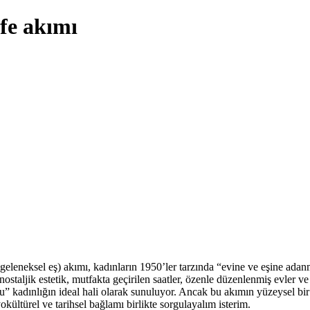
fe akımı
 geleneksel eş) akımı, kadınların 1950’ler tarzında “evine ve eşine ada
staljik estetik, mutfakta geçirilen saatler, özenle düzenlenmiş evler ve 
ru” kadınlığın ideal hali olarak sunuluyor. Ancak bu akımın yüzeysel bi
ültürel ve tarihsel bağlamı birlikte sorgulayalım isterim.