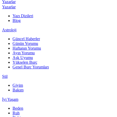
Yazarlar
Yazarlar
Yazı Dizileri
Blog
Astroloji
Güncel Haberler
Günün Yorumu
Haftanın Yorumu
Ayın Yorumu
Aşk Uyumu
Yükselen Burç
Genel Burç Yorumları
Stil
Giyim
Bakım
İyi Yaşam
Beden
Ruh