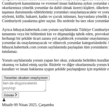
Cumhuriyeti kanunlarına ve evrensel insan haklarına aykırı yorumlar 
okurlarımıza yönelik yorumlar da dahil olmak üzere) kişilere, ülkelere, t
taşıması durumunda editörlerimiz yorumları onaylamayacaktır ve yorum
söylemi, küfür, hakaret, kadın ve çocuk istismarı, hayvanlara yöneli
Cumhuriyeti yasalarına göre suçtur. Bu nedenle bu tarz okur yorumlar
Ayrıca hthayat.haberturk.com yorum sayfalarında Türkiye Cumhuriyet
tamamını veya bir bölümünü kin ve düşmanlığa tahrik eden, provokatif 
herhangi bir şekilde ticari zarara yol açabilecek yorumlar onaylanma
yorumlar da onaylanmayacak ve silinecek yorumlar kategorisindedir. B
hthayat.haberturk.com yorum sayfalarında paylaşılan tüm yorumların
tutulamaz.
Yorum sayfalarında yorum yapan her okur, yukarıda belirtilen kurall
okumuş ve kabul etmiş sayılır. Bizlerle ve diğer okurlarımızla yorum ku
kuralları ve insan haklarına uygun şekilde paylaştığınız için teşekkür e
Yorumları okudum onaylıyorum
Gönder
Misafir
09 Nisan 2025, Çarşamba