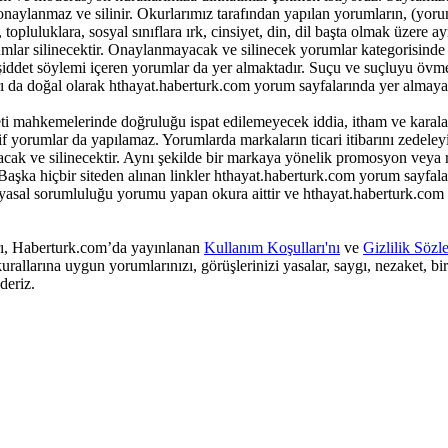
onaylanmaz ve silinir. Okurlarımız tarafından yapılan yorumların, (yor
opluluklara, sosyal sınıflara ırk, cinsiyet, din, dil başta olmak üzere ay
lar silinecektir. Onaylanmayacak ve silinecek yorumlar kategorisinde 
k şiddet söylemi içeren yorumlar da yer almaktadır. Suçu ve suçluyu övm
ı da doğal olarak hthayat.haberturk.com yorum sayfalarında yer almayac
i mahkemelerinde doğruluğu ispat edilemeyecek iddia, itham ve karala
yorumlar da yapılamaz. Yorumlarda markaların ticari itibarını zedeleyic
yacak ve silinecektir. Aynı şekilde bir markaya yönelik promosyon veya
aşka hiçbir siteden alınan linkler hthayat.haberturk.com yorum sayfala
 yasal sorumluluğu yorumu yapan okura aittir ve hthayat.haberturk.com
arı, Haberturk.com’da yayınlanan
Kullanım Koşulları'nı
ve
Gizlilik Sözl
rallarına uygun yorumlarınızı, görüşlerinizi yasalar, saygı, nezaket, bi
deriz.