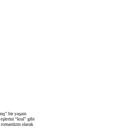
nmış” bir yaşam
eşlerini “kral” gibi
r romantizm olarak