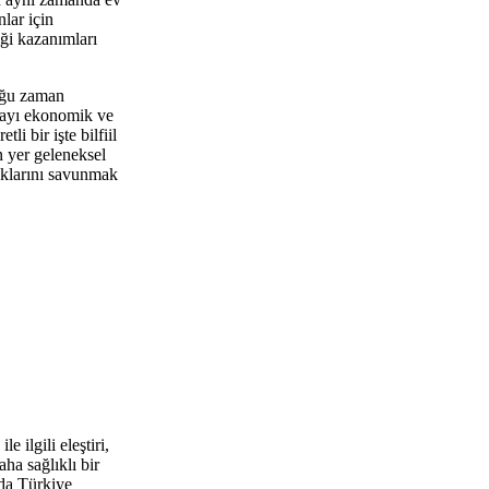
lar için
iği kazanımları
çoğu zaman
şmayı ekonomik ve
i bir işte bilfiil
n yer geleneksel
haklarını savunmak
 ilgili eleştiri,
ha sağlıklı bir
da Türkiye