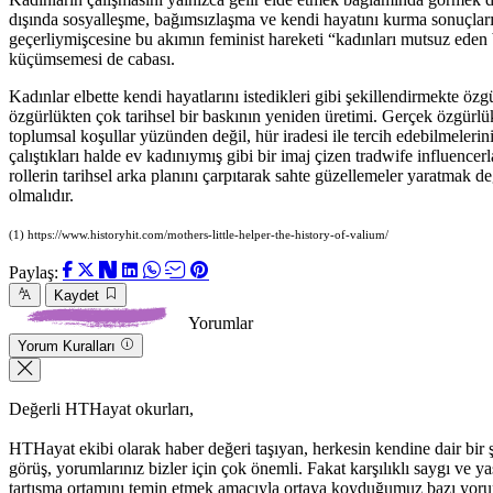
dışında sosyalleşme, bağımsızlaşma ve kendi hayatını kurma sonuçları 
geçerliymişcesine bu akımın feminist hareketi “kadınları mutsuz eden b
küçümsemesi de cabası.
Kadınlar elbette kendi hayatlarını istedikleri gibi şekillendirmekte ö
özgürlükten çok tarihsel bir baskının yeniden üretimi. Gerçek özgürlü
toplumsal koşullar yüzünden değil, hür iradesi ile tercih edebilmelerini
çalıştıkları halde ev kadınıymış gibi bir imaj çizen tradwife influence
rollerin tarihsel arka planını çarpıtarak sahte güzellemeler yaratmak
olmalıdır.
(1) https://www.historyhit.com/mothers-little-helper-the-history-of-valium/
Paylaş:
Kaydet
Yorumlar
Yorum Kuralları
Değerli HTHayat okurları,
HTHayat ekibi olarak haber değeri taşıyan, herkesin kendine dair bir şeyle
görüş, yorumlarınız bizler için çok önemli. Fakat karşılıklı saygı ve
tartışma ortamını temin etmek amacıyla ortaya koyduğumuz bazı yoru