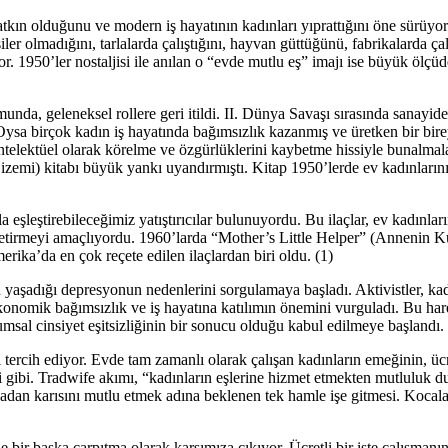
atkın olduğunu ve modern iş hayatının kadınları yıprattığını öne sürüyor
er olmadığını, tarlalarda çalıştığını, hayvan güttüğünü, fabrikalarda çal
iyor. 1950’ler nostaljisi ile anılan o “evde mutlu eş” imajı ise büyük ölç
nda, geleneksel rollere geri itildi. II. Dünya Savaşı sırasında sanayid
 Oysa birçok kadın iş hayatında bağımsızlık kazanmış ve üretken bir bir
ntelektüel olarak körelme ve özgürlüklerini kaybetme hissiyle bunalmala
emi) kitabı büyük yankı uyandırmıştı. Kitap 1950’lerde ev kadınların
 eşleştirebileceğimiz yatıştırıcılar bulunuyordu. Bu ilaçlar, ev kadınları
 getirmeyi amaçlıyordu. 1960’larda “Mother’s Little Helper” (Annenin 
rika’da en çok reçete edilen ilaçlardan biri oldu. (1)
 yaşadığı depresyonun nedenlerini sorgulamaya başladı. Aktivistler, kad
, ekonomik bağımsızlık ve iş hayatına katılımın önemini vurguladı. Bu hare
msal cinsiyet eşitsizliğinin bir sonucu olduğu kabul edilmeye başlandı.
ercih ediyor. Evde tam zamanlı olarak çalışan kadınların emeğinin, ücret
 gibi. Tradwife akımı, “kadınların eşlerine hizmet etmekten mutluluk 
cadan karısını mutlu etmek adına beklenen tek hamle işe gitmesi. Kocala
 bir başka çarpıtma olarak karşımıza çıkıyor. Ücretli bir işte çalışman