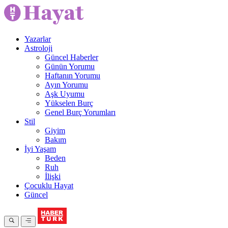
Yazarlar
Astroloji
Güncel Haberler
Günün Yorumu
Haftanın Yorumu
Ayın Yorumu
Aşk Uyumu
Yükselen Burç
Genel Burç Yorumları
Stil
Giyim
Bakım
İyi Yaşam
Beden
Ruh
İlişki
Çocuklu Hayat
Güncel