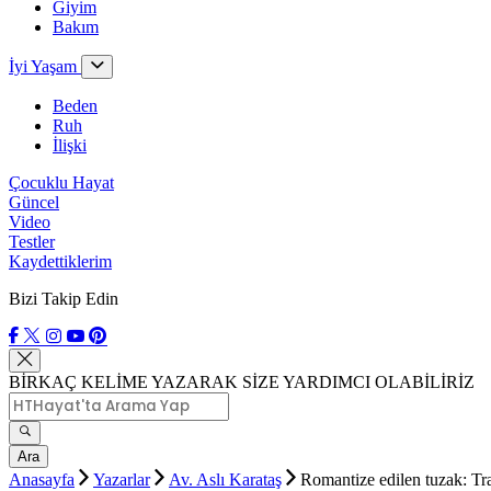
Giyim
Bakım
İyi Yaşam
Beden
Ruh
İlişki
Çocuklu Hayat
Güncel
Video
Testler
Kaydettiklerim
Bizi Takip Edin
BİRKAÇ KELİME YAZARAK SİZE YARDIMCI OLABİLİRİZ
Ara
Anasayfa
Yazarlar
Av. Aslı Karataş
Romantize edilen tuzak: Tr