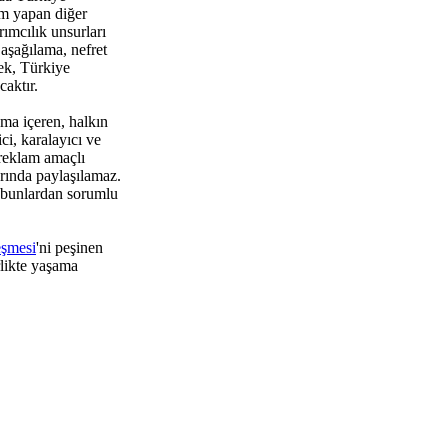
um yapan diğer
rımcılık unsurları
aşağılama, nefret
ek, Türkiye
aktır.
ma içeren, halkın
i, karalayıcı ve
 reklam amaçlı
rında paylaşılamaz.
 bunlardan sorumlu
eşmesi
'ni peşinen
rlikte yaşama