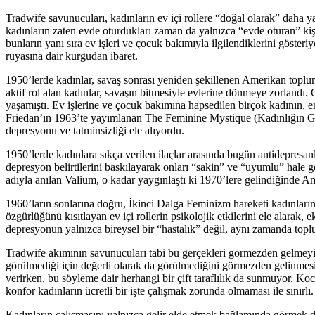
Tradwife savunucuları, kadınların ev içi rollere “doğal olarak” daha y
kadınların zaten evde oturdukları zaman da yalnızca “evde oturan” kişil
bunların yanı sıra ev işleri ve çocuk bakımıyla ilgilendiklerini göster
rüyasına dair kurgudan ibaret.
1950’lerde kadınlar, savaş sonrası yeniden şekillenen Amerikan toplumu
aktif rol alan kadınlar, savaşın bitmesiyle evlerine dönmeye zorlandı.
yaşamıştı. Ev işlerine ve çocuk bakımına hapsedilen birçok kadının, e
Friedan’ın 1963’te yayımlanan The Feminine Mystique (Kadınlığın Giz
depresyonu ve tatminsizliği ele alıyordu.
1950’lerde kadınlara sıkça verilen ilaçlar arasında bugün antidepresanla
depresyon belirtilerini baskılayarak onları “sakin” ve “uyumlu” hale
adıyla anılan Valium, o kadar yaygınlaştı ki 1970’lere gelindiğinde Ame
1960’ların sonlarına doğru, İkinci Dalga Feminizm hareketi kadınların
özgürlüğünü kısıtlayan ev içi rollerin psikolojik etkilerini ele alarak
depresyonun yalnızca bireysel bir “hastalık” değil, aynı zamanda toplu
Tradwife akımının savunucuları tabi bu gerçekleri görmezden gelmeyi t
görülmediği için değerli olarak da görülmediğini görmezden gelinmesi
verirken, bu söyleme dair herhangi bir çift taraflılık da sunmuyor. Ko
konfor kadınların ücretli bir işte çalışmak zorunda olmaması ile sınırlı.
Kadınların çalışmasını yalnızca gelir elde etmek bağlamında görmek de