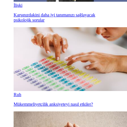
İlişki
Karşınızdakini daha iyi tanımanızı sağlayacak
psikolojik sorular
Ruh
Mükemmeliyetçilik anksiyeteyi nasıl etkiler?