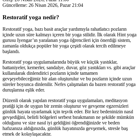
Güncelleme:
26 Nisan 2026, Pazar 21:04
Restoratif yoga nedir?
Restoratif yoga, bazı basit araçlar yardımıyla rahatlatıcı pozların
içinde uzun süre kalmayı içeren bir yoga stilidir. İlk olarak Hint yoga
gurusu Iyengar’ın yaralanan yoga öğrencileri için önerdiği sistem,
zamanla oldukça popüler bir yoga çeşidi olarak tercih edilmeye
başlandı.
Restoratif yoga uygulamalarında büyük ve küçük yastıklar,
battaniyeler, kemerler, sandalye, duvar, göz yastıkları vs. gibi araçlar
kullanılarak dinlendirici pozların içinde tamamen
gevşeyebileceğimiz bir alan oluşturulur ve bu pozların içinde uzun
süreler boyunca dinlenilir. Nefes çalışmaları da bazen restoratif yoga
duruşlarına eşlik eder.
Düzenli olarak yapılan restoratif yoga uygulamaları, meditasyon
pratiği için de uygun bir zemin oluşturur ve gevşeme egzersizleri
günlük hayata uyarlamak için teşvik eder. Bir kez bedeninizin nasıl
gevşediğini, belirli bölgeleri serbest bırakmanın ne şekilde mümkün
olduğunu ve size nasıl iyi geldiğini öğrendiğinizde ve beden
hafızanıza aldığınızda, günlük hayatınızda gevşemek, stresle baş
etmek de kolaylaşacaktır.