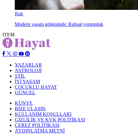
Ruh
Modern yaşam gölgesinde: Ruhsal yorgunluk
ITEM
YAZARLAR
ASTROLOJİ
STİL
İYİ YAŞAM
ÇOÇUKLU HAYAT
GÜNCEL
KÜNYE
BİZE ULAŞIN
KULLANIM KOŞULLARI
GİZLİLİK VE KVK POLİTİKASI
ÇEREZ POLİTİKASI
AYDINLATMA METNİ