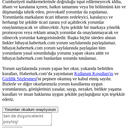
Cumhuriyeti mahkemelerinde doğruluğu ispat edilemeyecek iddia,
itham ve karalama içeren, halkın tamamını veya bir bölümünü kin ve
düşmanlığa tahrik eden, provokatif yorumlar da yapılamaz.
Yorumlarda markaların ticari itibarını zedeleyici, karalayıcı ve
herhangi bir şekilde ticari zarara yol açabilecek yorumlar
onaylanmayacak ve silinecektir. Aynı şekilde bir markaya yönelik
promosyon veya reklam amaçlı yorumlar da onaylanmayacak ve
silinecek yorumlar kategorisindedir. Başka hiçbir siteden alınan
linkler hthayat.haberturk.com yorum sayfalarında paylaşılamaz.
hthayat.haberturk.com yorum sayfalarında paylaşılan tüm
yorumların yasal sorumluluğu yorumu yapan okura aittir ve
hthayat.haberturk.com bunlardan sorumlu tutulamaz.
Yorum sayfalarında yorum yapan her okur, yukarıda belirtilen
kuralları, Haberturk.com’da yayınlanan
Kullanım Koşulları'nı
ve
Gizlilik Sözleşmesi
'ni peşinen okumuş ve kabul etmiş sayılır.
Bizlerle ve diğer okurlarımızla yorum kurallarına uygun
yorumlarınızı, görüşlerinizi yasalar, saygı, nezaket, birlikte yaşama
kuralları ve insan haklarına uygun şekilde paylaştığınız için teşekkür
ederiz.
Yorumları okudum onaylıyorum