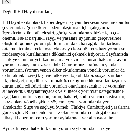
Değerli HTHayat okurları,
HTHayat ekibi olarak haber değeri taşıyan, herkesin kendine dair bir
şeyler bulacağı içerikleri sizlere ulaştırmak için çalışıyoruz.
İçeriklerimiz ile ilgili eleştiri, görüş, yorumlarınız bizler için çok
önemli. Fakat karşılıklı saygı ve yasalara uygunluk çerçevesinde
oluşturduğumuz yorum platformlarında daha sağlıklı bir tartışma
ortamını temin etmek amacıyla ortaya koyduğumuz bazı yorum ve
moderasyon kurallarımıza dikkatinizi çekmek istiyoruz. Sayfamızda
Türkiye Cumhuriyeti kanunlarına ve evrensel insan haklarına aykırı
yorumlar onaylanmaz ve silinir. Okurlarımız tarafından yapılan
yorumların, (yorum yapan diğer okurlarımıza yönelik yorumlar da
dahil olmak üzere) kişilere, ülkelere, topluluklara, sosyal sınıflara
ırk, cinsiyet, din, dil başta olmak üzere ayrımcılık unsurları taşıması
durumunda editörlerimiz yorumları onaylamayacaktır ve yorumlar
silinecektir. Onaylanmayacak ve silinecek yorumlar kategorisinde
aşağılama, nefret söylemi, küfür, hakaret, kadın ve çocuk istismarı,
hayvanlara yönelik şiddet söylemi içeren yorumlar da yer
almaktadır. Suçu ve suçluyu övmek, Türkiye Cumhuriyeti yasalarına
göre suçtur. Bu nedenle bu tarz okur yorumları da doğal olarak
hthayat.haberturk.com yorum sayfalarında yer almayacaktır.
Ayrıca hthayat.haberturk.com yorum sayfalarında Türkiye