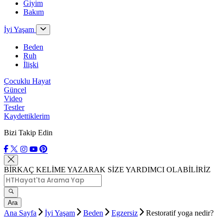
Giyim
Bakım
İyi Yaşam
Beden
Ruh
İlişki
Çocuklu Hayat
Güncel
Video
Testler
Kaydettiklerim
Bizi Takip Edin
BİRKAÇ KELİME YAZARAK SİZE YARDIMCI OLABİLİRİZ
Ara
Ana Sayfa
İyi Yaşam
Beden
Egzersiz
Restoratif yoga nedir?