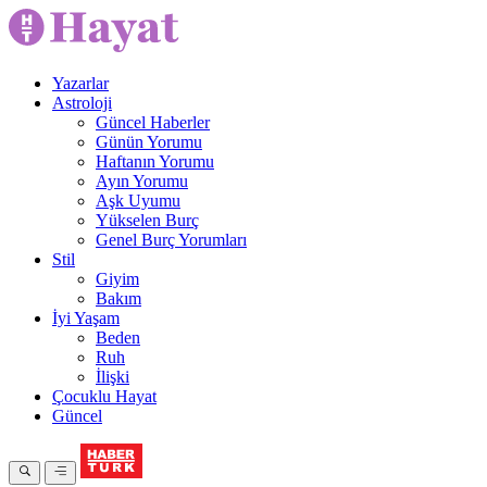
Yazarlar
Astroloji
Güncel Haberler
Günün Yorumu
Haftanın Yorumu
Ayın Yorumu
Aşk Uyumu
Yükselen Burç
Genel Burç Yorumları
Stil
Giyim
Bakım
İyi Yaşam
Beden
Ruh
İlişki
Çocuklu Hayat
Güncel