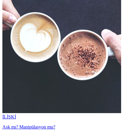
İLİŞKİ
Aşk mı? Manipülasyon mu?