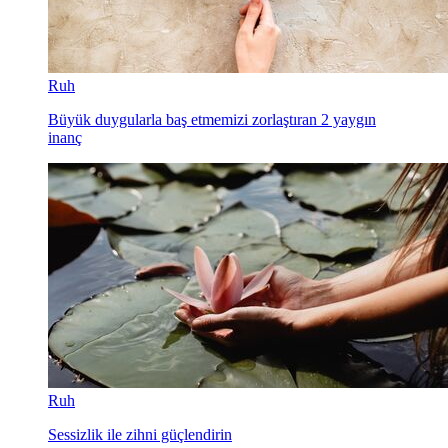
Ruh
Büyük duygularla baş etmemizi zorlaştıran 2 yaygın
inanç
Ruh
Sessizlik ile zihni güçlendirin