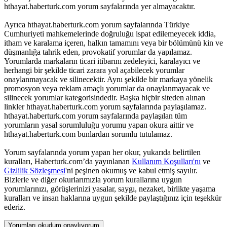
hthayat.haberturk.com yorum sayfalarında yer almayacaktır.
Ayrıca hthayat.haberturk.com yorum sayfalarında Türkiye
Cumhuriyeti mahkemelerinde doğruluğu ispat edilemeyecek iddia,
itham ve karalama içeren, halkın tamamını veya bir bölümünü kin ve
düşmanlığa tahrik eden, provokatif yorumlar da yapılamaz.
Yorumlarda markaların ticari itibarını zedeleyici, karalayıcı ve
herhangi bir şekilde ticari zarara yol açabilecek yorumlar
onaylanmayacak ve silinecektir. Aynı şekilde bir markaya yönelik
promosyon veya reklam amaçlı yorumlar da onaylanmayacak ve
silinecek yorumlar kategorisindedir. Başka hiçbir siteden alınan
linkler hthayat.haberturk.com yorum sayfalarında paylaşılamaz.
hthayat.haberturk.com yorum sayfalarında paylaşılan tüm
yorumların yasal sorumluluğu yorumu yapan okura aittir ve
hthayat.haberturk.com bunlardan sorumlu tutulamaz.
Yorum sayfalarında yorum yapan her okur, yukarıda belirtilen
kuralları, Haberturk.com’da yayınlanan
Kullanım Koşulları'nı
ve
Gizlilik Sözleşmesi
'ni peşinen okumuş ve kabul etmiş sayılır.
Bizlerle ve diğer okurlarımızla yorum kurallarına uygun
yorumlarınızı, görüşlerinizi yasalar, saygı, nezaket, birlikte yaşama
kuralları ve insan haklarına uygun şekilde paylaştığınız için teşekkür
ederiz.
Yorumları okudum onaylıyorum