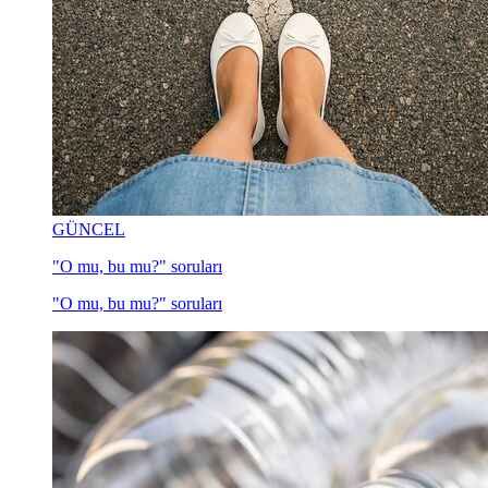
GÜNCEL
"O mu, bu mu?" soruları
"O mu, bu mu?" soruları