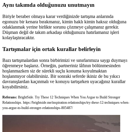
Aynı takımda olduğunuzu unutmayın
Biriyle beraber olmaya karar verdiğinizde tartışma anlarında
egonuzu bir kenara bırakmanız, kimin haklı kimin haksız olduğuna
odaklanmak yerine birlikte sorunu çözmeye çalışmanız gerekir.
Düşman değil de takım arkadaşı olduğunuzu hatırlamanız işleri
kolaylaştıracaktır.
Tartışmalar için ortak kurallar belirleyin
Bazı tartışmalardan sonra birbirimizi ve sınırlarımıza saygı duymayı
öğrenmeye başlarız. Örneğin, partneriniz lâfının bölünmesinden
hoşlanmazken siz de sürekli suçlu konuma koyulmaktan
hoşlanmıyor olabilirsiniz. Bir sonraki seferde ikiniz de bu yıkıcı
davranışlardan kaçınmalı ve konuyu tartışırken uyacağınız kurallar
koyabilirsiniz.
Referans:
BrightSide. Try These 12 Techniques When You Argue to Build Stronger
Relationships. https://brightside.me/inspiration-relationships/try-these-12-techniques-when-
you-argue-to-build-stronger-relationships-805487/