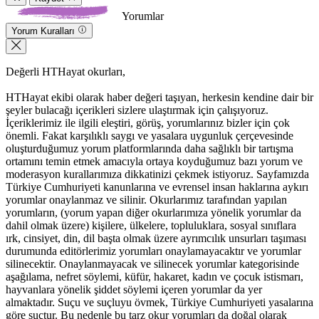
Yorumlar
Yorum Kuralları
Değerli HTHayat okurları,
HTHayat ekibi olarak haber değeri taşıyan, herkesin kendine dair bir
şeyler bulacağı içerikleri sizlere ulaştırmak için çalışıyoruz.
İçeriklerimiz ile ilgili eleştiri, görüş, yorumlarınız bizler için çok
önemli. Fakat karşılıklı saygı ve yasalara uygunluk çerçevesinde
oluşturduğumuz yorum platformlarında daha sağlıklı bir tartışma
ortamını temin etmek amacıyla ortaya koyduğumuz bazı yorum ve
moderasyon kurallarımıza dikkatinizi çekmek istiyoruz. Sayfamızda
Türkiye Cumhuriyeti kanunlarına ve evrensel insan haklarına aykırı
yorumlar onaylanmaz ve silinir. Okurlarımız tarafından yapılan
yorumların, (yorum yapan diğer okurlarımıza yönelik yorumlar da
dahil olmak üzere) kişilere, ülkelere, topluluklara, sosyal sınıflara
ırk, cinsiyet, din, dil başta olmak üzere ayrımcılık unsurları taşıması
durumunda editörlerimiz yorumları onaylamayacaktır ve yorumlar
silinecektir. Onaylanmayacak ve silinecek yorumlar kategorisinde
aşağılama, nefret söylemi, küfür, hakaret, kadın ve çocuk istismarı,
hayvanlara yönelik şiddet söylemi içeren yorumlar da yer
almaktadır. Suçu ve suçluyu övmek, Türkiye Cumhuriyeti yasalarına
göre suçtur. Bu nedenle bu tarz okur yorumları da doğal olarak