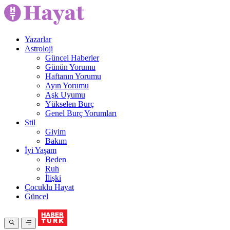
Yazarlar
Astroloji
Güncel Haberler
Günün Yorumu
Haftanın Yorumu
Ayın Yorumu
Aşk Uyumu
Yükselen Burç
Genel Burç Yorumları
Stil
Giyim
Bakım
İyi Yaşam
Beden
Ruh
İlişki
Çocuklu Hayat
Güncel