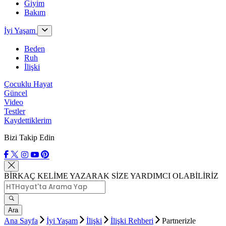
Giyim
Bakım
İyi Yaşam
Beden
Ruh
İlişki
Çocuklu Hayat
Güncel
Video
Testler
Kaydettiklerim
Bizi Takip Edin
BİRKAÇ KELİME YAZARAK SİZE YARDIMCI OLABİLİRİZ
Ara
Ana Sayfa
İyi Yaşam
İlişki
İlişki Rehberi
Partnerizle