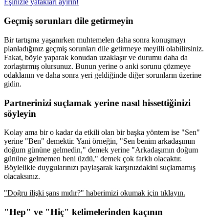
Eşinizle yatakları ayırın!
Geçmiş sorunları dile getirmeyin
Bir tartışma yaşanırken muhtemelen daha sonra konuşmayı
planladığınız geçmiş sorunları dile getirmeye meyilli olabilirsiniz.
Fakat, böyle yaparak konudan uzaklaşır ve durumu daha da
zorlaştırmış olursunuz. Bunun yerine o anki sorunu çözmeye
odaklanın ve daha sonra yeri geldiğinde diğer sorunların üzerine
gidin.
Partnerinizi suçlamak yerine nasıl hissettiğinizi
söyleyin
Kolay ama bir o kadar da etkili olan bir başka yöntem ise "Sen"
yerine "Ben" demektir. Yani örneğin, "Sen benim arkadaşımın
doğum gününe gelmedin," demek yerine "Arkadaşımın doğum
gününe gelmemen beni üzdü," demek çok farklı olacaktır.
Böylelikle duygularınızı paylaşarak karşınızdakini suçlamamış
olacaksınız.
"Doğru ilişki şans mıdır?" haberimizi okumak için tıklayın.
"Hep" ve "Hiç" kelimelerinden kaçının