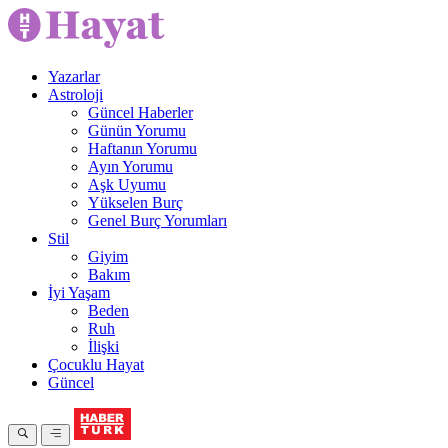
Yazarlar
Astroloji
Güncel Haberler
Günün Yorumu
Haftanın Yorumu
Ayın Yorumu
Aşk Uyumu
Yükselen Burç
Genel Burç Yorumları
Stil
Giyim
Bakım
İyi Yaşam
Beden
Ruh
İlişki
Çocuklu Hayat
Güncel