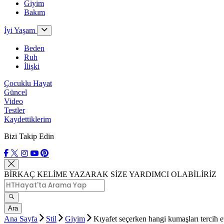
Giyim
Bakım
İyi Yaşam
Beden
Ruh
İlişki
Çocuklu Hayat
Güncel
Video
Testler
Kaydettiklerim
Bizi Takip Edin
BİRKAÇ KELİME YAZARAK SİZE YARDIMCI OLABİLİRİZ
Ara
Ana Sayfa
Stil
Giyim
Kıyafet seçerken hangi kumaşları tercih e