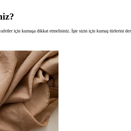
niz?
fetler için kumaşa dikkat etmelisiniz. İşte sizin için kumaş türlerini der