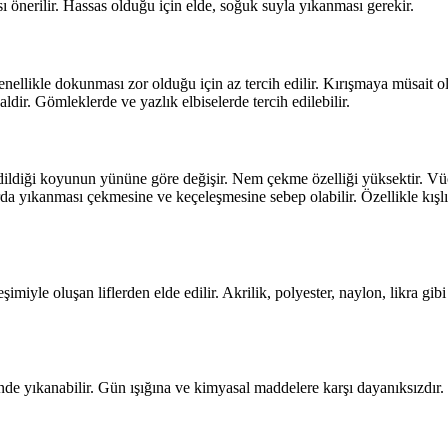
sı önerilir. Hassas olduğu için elde, soğuk suyla yıkanması gerekir.
Genellikle dokunması zor olduğu için az tercih edilir. Kırışmaya müsait 
ldir. Gömleklerde ve yazlık elbiselerde tercih edilebilir.
dildiği koyunun yününe göre değişir. Nem çekme özelliği yüksektir. Vücu
a yıkanması çekmesine ve keçeleşmesine sebep olabilir. Özellikle kışl
imiyle oluşan liflerden elde edilir. Akrilik, polyester, naylon, likra gib
nde yıkanabilir. Gün ışığına ve kimyasal maddelere karşı dayanıksızdır. 