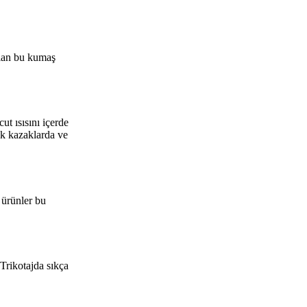
olan bu kumaş
t ısısını içerde
ık kazaklarda ve
i ürünler bu
Trikotajda sıkça