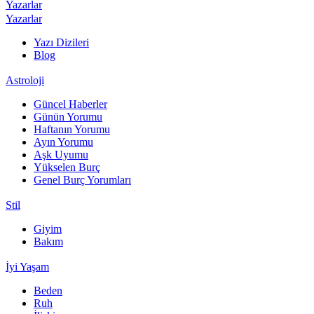
Yazarlar
Yazarlar
Yazı Dizileri
Blog
Astroloji
Güncel Haberler
Günün Yorumu
Haftanın Yorumu
Ayın Yorumu
Aşk Uyumu
Yükselen Burç
Genel Burç Yorumları
Stil
Giyim
Bakım
İyi Yaşam
Beden
Ruh