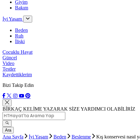
Giyim
Bakım
İyi Yaşam
Beden
Ruh
İlişki
Çocuklu Hayat
Güncel
Video
Testler
Kaydettiklerim
Bizi Takip Edin
BİRKAÇ KELİME YAZARAK SİZE YARDIMCI OLABİLİRİZ
Ara
Ana Sayfa
İyi Yaşam
Beden
Beslenme
Kış konservesi nasıl y