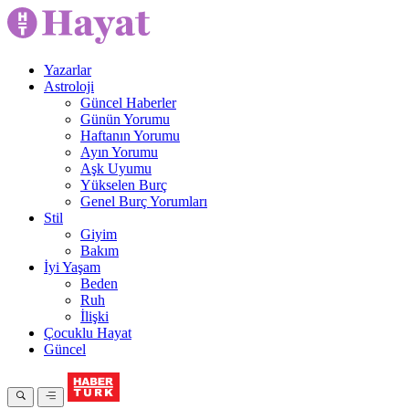
Yazarlar
Astroloji
Güncel Haberler
Günün Yorumu
Haftanın Yorumu
Ayın Yorumu
Aşk Uyumu
Yükselen Burç
Genel Burç Yorumları
Stil
Giyim
Bakım
İyi Yaşam
Beden
Ruh
İlişki
Çocuklu Hayat
Güncel