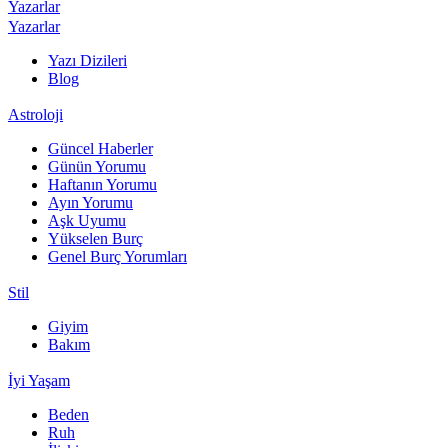
Yazarlar
Yazarlar
Yazı Dizileri
Blog
Astroloji
Güncel Haberler
Günün Yorumu
Haftanın Yorumu
Ayın Yorumu
Aşk Uyumu
Yükselen Burç
Genel Burç Yorumları
Stil
Giyim
Bakım
İyi Yaşam
Beden
Ruh